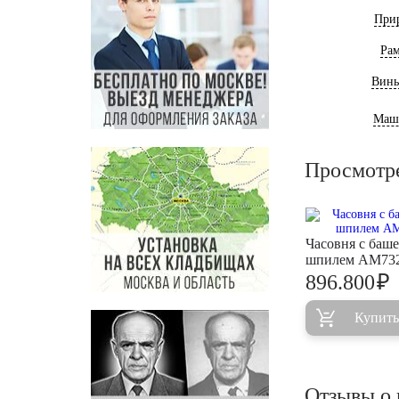
При
Ра
Винь
Маш
Просмотр
Часовня с баш
шпилем AM73
₽
896.800
Купить
Отзывы о 