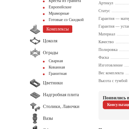
Кресты из гранита
Артикул
Европейские
Статус
Мраморные
Гарантия — мате
Готовые со Скидкой
Гарантия — уста
Комплексы
Материал
Цоколя
Качество
Полировка
Ограды
Фаска
Сварная
Изготовление
Кованная
Вес комплекта
Гранитная
Высота с тумбой
Цветники
Надгробная плита
Появились в
Консультац
Столики, Лавочки
Вазы