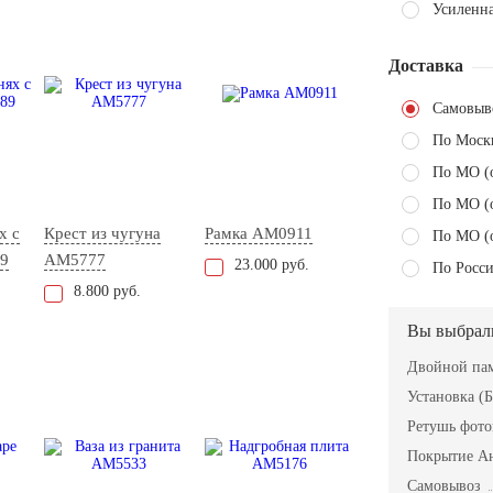
Усиленн
Доставка
Самовыв
По Моск
По МО (
По МО (
х с
Крест из чугуна
Рамка AM0911
По МО (
9
AM5777
23.000 руб.
По Росси
8.800 руб.
Вы выбрал
Двойной пам
Установка (Б
Ретушь фот
Покрытие А
Самовывоз