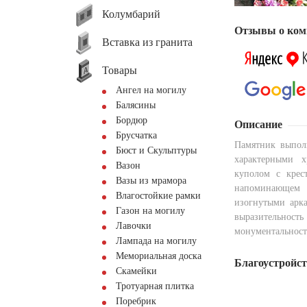
Колумбарий
Отзывы о ком
Вставка из гранита
Товары
Ангел на могилу
Балясины
Бордюр
Описание
Брусчатка
Памятник выпол
Бюст и Скульптуры
характерными х
Вазон
куполом с крес
Вазы из мрамора
напоминающем
Влагостойкие рамки
изогнутыми арк
Газон на могилу
выразительность
Лавочки
монументальност
Лампада на могилу
Мемориальная доска
Благоустройс
Скамейки
Тротуарная плитка
Поребрик