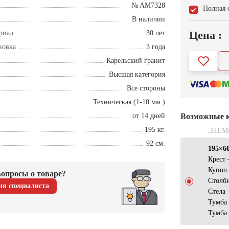
№ AM7328
Полная 
В наличии
Цена :
риал
30 лет
новка
3 года
Карельский гранит
Высшая категория
Все стороны
Техническая (1-10 мм.)
от 14 дней
Возможные 
195 кг.
ЭЛЕМ
92 см.
195×6
Крест
Купол
опросы о товаре?
Столб
ия специалиста
Стела
Тумба
Тумба