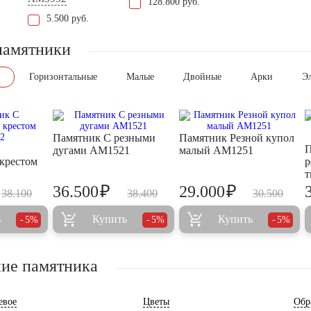
128.800 руб.
5.500 руб.
памятники
Горизонтальные
Малые
Двойные
Арки
Э
Памятник С резными
Памятник Резной купол
П
дугами AM1521
малый AM1251
крестом
р
т
₽
₽
36.500
29.000
38.100
38.400
30.500
ь
Купить
Купить
5%
5%
5%
ие памятника
евое
Цветы
Обр