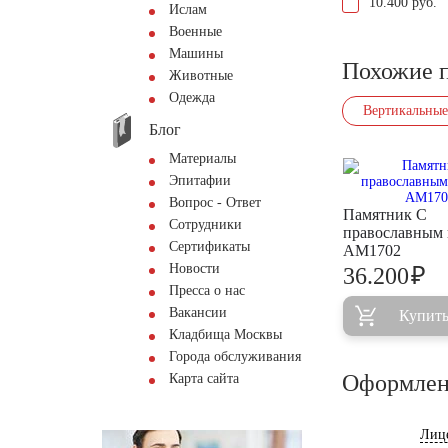
10.400 руб.
Ислам
Военные
Машины
Похожие 
Животные
Одежда
Вертикальные
Блог
Материалы
Эпитафии
Вопрос - Ответ
Памятник С
Сотрудники
православным 
Сертификаты
AM1702
Новости
₽
36.200
Пресса о нас
Вакансии
Купит
Кладбища Москвы
Города обслуживания
Оформлен
Карта сайта
Лиц