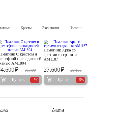
литные
Кресты
Эксклюзив
Часовни
Памятник Арка со
амятник С крестом и
срезами из гранита
ельефной ниспадающей
AM1187
канью AM1804
₽
₽
34.600
27.600
36.400
29.100
Купить
Купить
5%
5%
атное
Ангелы