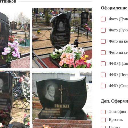
ятников
Оформление
Фото (Гра
Фото (Руч
Фото на к
Фото на ст
ФИО (Грав
ФИО (Песк
ФИО (Скар
Доп. Оформл
Эпитафия
Крестик
Цветы