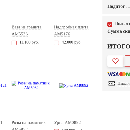
Подитог
Полная 
Ваза из гранита
Надгробная плита
Сумма ски
AM5533
AM5176
11.100 руб.
42.000 руб.
ИТОГ
Нашли 
21
Розы на памятник
Урна AM0892
AM5932