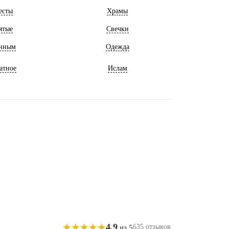
есты
Храмы
ятые
Свечки
нным
Одежда
атное
Ислам
4,9
635 отзывов
из 5