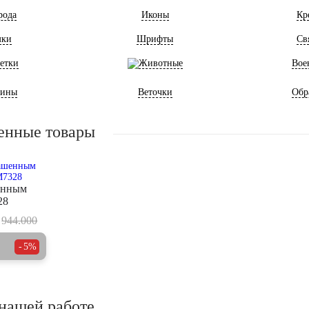
рода
Иконы
Кр
мки
Шрифты
Св
етки
Животные
Вое
ины
Веточки
Обр
енные товары
енным
28
944.000
5%
нашей работе