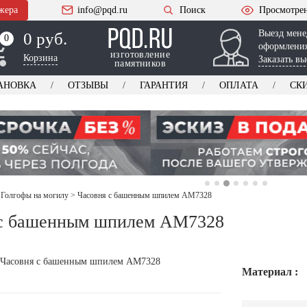
жера
info@pqd.ru
Поиск
Просмотре
Выезд мене
0 руб.
0
0
оформления
изготовление
Корзина
Заказать вы
памятников
АНОВКА
ОТЗЫВЫ
ГАРАНТИЯ
ОПЛАТА
СК
 Голгофы на могилу
>
Часовня с башенным шпилем AM7328
 с башенным шпилем AM7328
Материал :