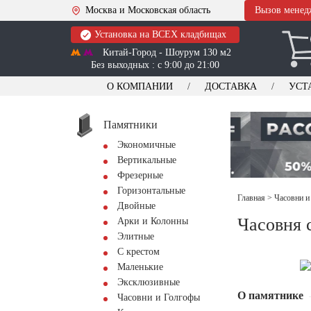
Москва и Московская область
Вызов менед
Установка на ВСЕХ кладбищах
Китай-Город - Шоурум 130 м2
Без выходных : с 9:00 до 21:00
О КОМПАНИИ
ДОСТАВКА
УСТ
Памятники
Экономичные
Вертикальные
Фрезерные
Горизонтальные
Главная
>
Часовни и
Двойные
Часовня
Арки и Колонны
Элитные
С крестом
Маленькие
Эксклюзивные
О памятнике
Часовни и Голгофы