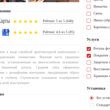
Виньетка
пании
Свеча
Икона (обр
Рейтинг 5 из 5 (640)
Картинка (
Рейтинг 4,6 из 5 (85)
Услуги
Ретушь фо
нен в виде стройной архитектурной композиции с
Покрытие 
рамовыми элементами. Верхняя часть украшена
том, установленным на многослойном основании,
Защитное 
 башенный шпиль. Средняя зона оформлена
Восстанов
ами с рельефными контурами, придающими образу
Хранение н
 и глубину. Ступенчатое основание подчёркивает
ь всей конструкции.
Установка
тво
Без уста
Стандарт