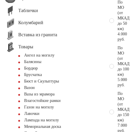
По
МО
Таблички
(от
МКАД
Колумбарий
до 50
км)
4.000
Вставка из гранита
руб.
Товары
По
МО
Ангел на могилу
(от
Балясины
МКАД
Бордюр
до 100
км)
Брусчатка
5.000
Бюст и Скульптуры
руб.
Вазон
По
Вазы из мрамора
МО
Влагостойкие рамки
(от
Газон на могилу
МКАД
Лавочки
до 150
км)
Лампада на могилу
7.000
Мемориальная доска
руб.