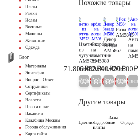
Похожие товары
Цветы
Рамки
Ислам
Военные
Розы
Машины
AM5845
Декор
Анг
Животные
Цветник
Скорбящая
Звезда
на
Одежда
из
на
AM5867
пам
чугуна
памятник
AM5
Блог
AM5789
AM5980
Материалы
₽
₽
₽
₽
71.800
16.400
22.600
41.400
29.600
75.600
17.300
23.800
43.60
Эпитафии
Вопрос - Ответ
Купить
Купить
Купить
Купить
Купит
5%
5%
5%
5%
Сотрудники
Сертификаты
Другие товары
Новости
Пресса о нас
Вакансии
Вазы
Кладбища Москвы
Цветник
Надгробные
Ограды
Города обслуживания
плиты
Карта сайта