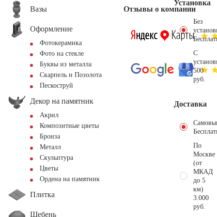
Установка
Вазы
Отзывы о компании
Без
Оформление
установ
Бесплат
Фотокерамика
С
Фото на стекле
установ
Буквы из металла
500
Скарпель и Позолота
руб.
Пескоструй
Декор на памятник
Доставка
Акрил
Самовы
Композитные цветы
Бесплат
Бронза
По
Металл
Москве
Скульптура
(от
Цветы
МКАД
Ордена на памятник
до 5
км)
Плитка
3.000
руб.
Щебень