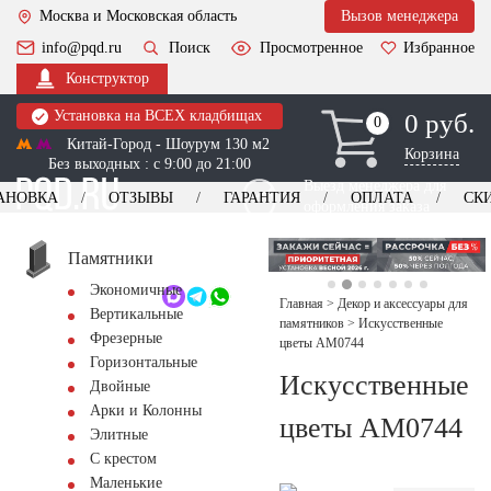
Москва и Московская область
Вызов менеджера
info@pqd.ru
Поиск
Просмотренное
Избранное
Конструктор
Установка на ВСЕХ кладбищах
0 руб.
0
0
Китай-Город - Шоурум 130 м2
Корзина
Без выходных : с 9:00 до 21:00
Выезд менеджера для
АНОВКА
ОТЗЫВЫ
ГАРАНТИЯ
ОПЛАТА
СК
оформления заказа
изготовление
Заказать выезд
памятников
+7 (495) 518-44-23
Памятники
Экономичные
Обратный звонок
Главная
>
Декор и аксессуары для
Вертикальные
памятников
>
Искусственные
Фрезерные
цветы AM0744
Горизонтальные
Искусственные
Двойные
Арки и Колонны
цветы AM0744
Элитные
С крестом
Маленькие