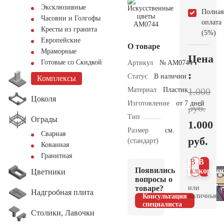
Эксклюзивные
Полная
Часовни и Голгофы
оплата
Кресты из гранита
(5%)
Европейские
О товаре
Мраморные
Цена
Готовые со Скидкой
Артикул
№ AM0744
:
Статус
В наличии
Комплексы
Материал
Пластик
1.000
Цоколя
Изготовление
от 7 дней
руб.
Тип
Ограды
1.000
Размер
см.
Сварная
руб.
(стандарт)
Кованная
Гранитная
В 1
В
Появились
клик
корзин
Цветники
вопросы о
товаре?
или
Надгробная плита
наличные.
Консультация
специалиста
Столики, Лавочки