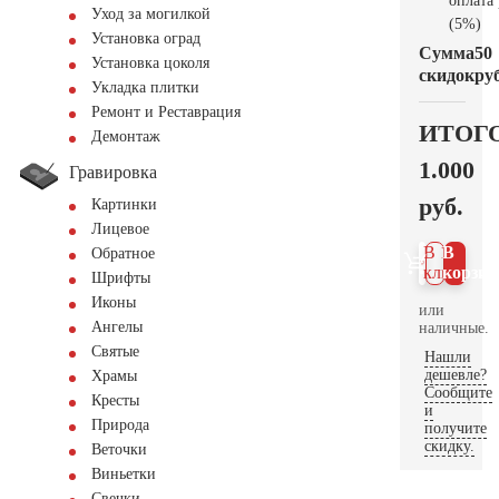
оплата
Уход за могилкой
(5%)
Установка оград
Сумма
50
Установка цоколя
скидок
руб
Укладка плитки
Ремонт и Реставрация
ИТОГ
Демонтаж
1.000
Гравировка
руб.
Картинки
Лицевое
В 1
В
Обратное
клик
корзин
Шрифты
Иконы
или
Ангелы
наличные.
Святые
Нашли
дешевле?
Храмы
Сообщите
Кресты
и
Природа
получите
скидку.
Веточки
Виньетки
Свечки