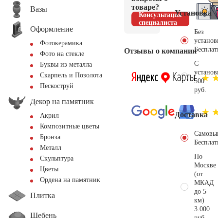
товаре?
Вазы
Установка
Консультация
специалиста
Оформление
Без
установ
Фотокерамика
Бесплат
Отзывы о компании
Фото на стекле
С
Буквы из металла
установ
Скарпель и Позолота
500
Пескоструй
руб.
Декор на памятник
Доставка
Акрил
Композитные цветы
Самовы
Бронза
Бесплат
Металл
По
Скульптура
Москве
Цветы
(от
Ордена на памятник
МКАД
до 5
Плитка
км)
3.000
Щебень
руб.