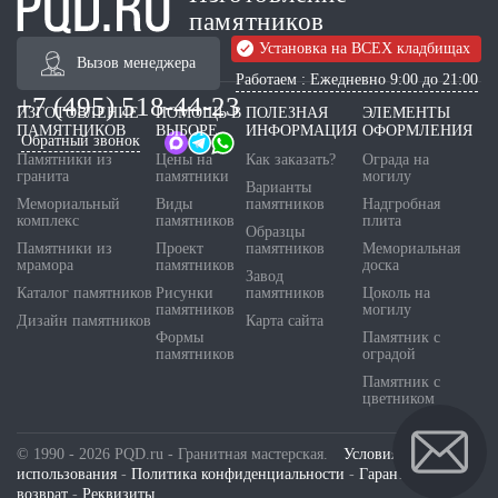
памятников
Установка на ВСЕХ кладбищах
Вызов менеджера
Работаем : Ежедневно 9:00 до 21:00
+7 (495) 518-44-23
ИЗГОТОВЛЕНИЕ
ПОМОЩЬ В
ПОЛЕЗНАЯ
ЭЛЕМЕНТЫ
ПАМЯТНИКОВ
ВЫБОРЕ
ИНФОРМАЦИЯ
ОФОРМЛЕНИЯ
Обратный звонок
Памятники из
Цены на
Как заказать?
Ограда на
гранита
памятники
могилу
Варианты
Мемориальный
Виды
памятников
Надгробная
комплекс
памятников
плита
Образцы
Памятники из
Проект
памятников
Мемориальная
мрамора
памятников
доска
Завод
Каталог памятников
Рисунки
памятников
Цоколь на
памятников
могилу
Дизайн памятников
Карта сайта
Формы
Памятник с
памятников
оградой
Памятник с
цветником
© 1990 - 2026 PQD.ru - Гранитная мастерская.
Условия
использования
-
Политика конфиденциальности
-
Гарантия и
возврат
-
Реквизиты