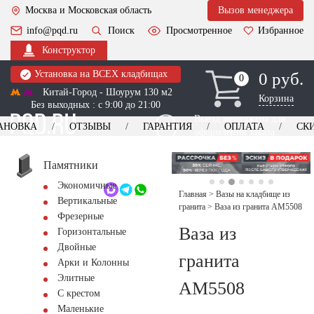
Москва и Московская область
Вызов менеджера
info@pqd.ru
Поиск
Просмотренное
Избранное
Конструктор
Установка на ВСЕХ кладбищах
0 руб.
0
0
Китай-Город - Шоурум 130 м2
Корзина
Без выходных : с 9:00 до 21:00
Выезд менеджера для
АНОВКА
ОТЗЫВЫ
ГАРАНТИЯ
ОПЛАТА
СК
оформления заказа
изготовление
Заказать выезд
памятников
+7 (495) 518-44-23
Памятники
Экономичные
Обратный звонок
Главная
>
Вазы на кладбище из
Вертикальные
гранита
>
Ваза из гранита AM5508
Фрезерные
Ваза из
Горизонтальные
Двойные
гранита
Арки и Колонны
Элитные
AM5508
С крестом
Маленькие