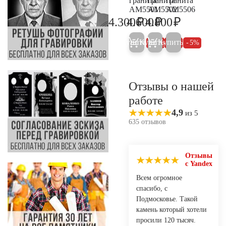
гранита
гранита
гранита
AM5501
AM5502
AM5506
₽
₽
₽
4.300
4.600
4.800
4.500
4.800
5.100
Купить
Купить
Купить
5%
5%
5%
Отзывы о нашей
работе
4,9
из 5
635 отзывов
Отзывы
с Yandex
Всем огромное
спасибо, с
Подмосковье. Такой
камень который хотели
просили 120 тысяч.