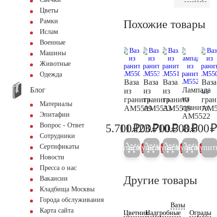
Цветы
Рамки
Похожие товары
Ислам
Военные
Машины
Животные
Одежда
Ваза
Ваза
Ваза
Ваза
Блог
Лампада
из
из
из
из
из
гранита
гранита
гранита
гран
Материалы
гранита
AM5509
AM5533
AM5519
AM5
Эпитафии
AM5522
₽
₽
₽
₽
Вопрос - Ответ
5.700
11.100
23.700
10.500
8.600
6.000
11.700
24.900
11.10
Сотрудники
Сертификаты
Купить
Купить
Купить
Купить
Купит
5%
5%
5%
5%
Новости
Пресса о нас
Другие товары
Вакансии
Кладбища Москвы
Города обслуживания
Вазы
Карта сайта
Цветник
Надгробные
Ограды