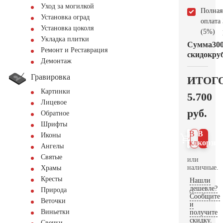
Уход за могилкой
Полная
Установка оград
оплата
Установка цоколя
(5%)
Укладка плитки
Сумма
30
Ремонт и Реставрация
скидок
руб
Демонтаж
Гравировка
ИТОГ
Картинки
5.700
Лицевое
руб.
Обратное
Шрифты
В 1
В
Иконы
клик
корзин
Ангелы
Святые
или
наличные.
Храмы
Кресты
Нашли
дешевле?
Природа
Сообщите
Веточки
и
Виньетки
получите
скидку.
Свечки