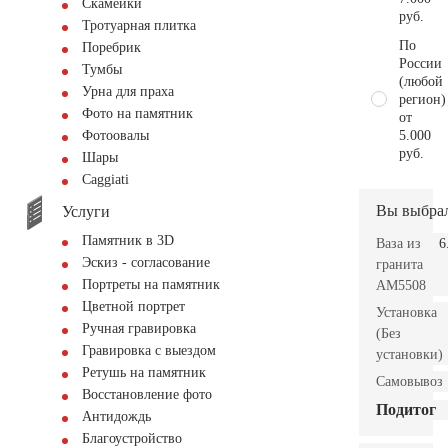
Скамейки
руб.
Тротуарная плитка
По
Поребрик
России
Тумбы
(любой
Урна для праха
регион)
Фото на памятник
от
5.000
Фотоовалы
руб.
Шары
Сaggiati
Вы выбра
Услуги
Памятник в 3D
Ваза из
6
Эскиз - согласование
гранита
Портреты на памятник
AM5508
Цветной портрет
Установка
Ручная гравировка
(Без
Гравировка с выездом
установки)
Ретушь на памятник
Самовывоз
Восстановление фото
Подитог
Антидождь
Благоустройство