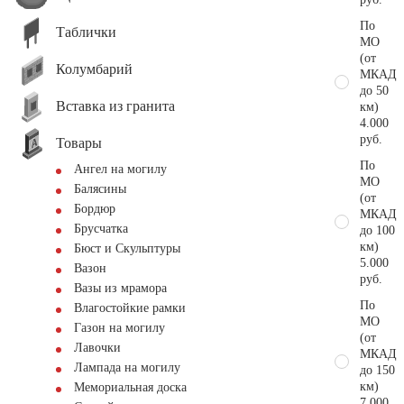
По
Таблички
МО
(от
Колумбарий
МКАД
до 50
Вставка из гранита
км)
4.000
руб.
Товары
По
Ангел на могилу
МО
Балясины
(от
Бордюр
МКАД
Брусчатка
до 100
км)
Бюст и Скульптуры
5.000
Вазон
руб.
Вазы из мрамора
По
Влагостойкие рамки
МО
Газон на могилу
(от
Лавочки
МКАД
Лампада на могилу
до 150
км)
Мемориальная доска
7.000