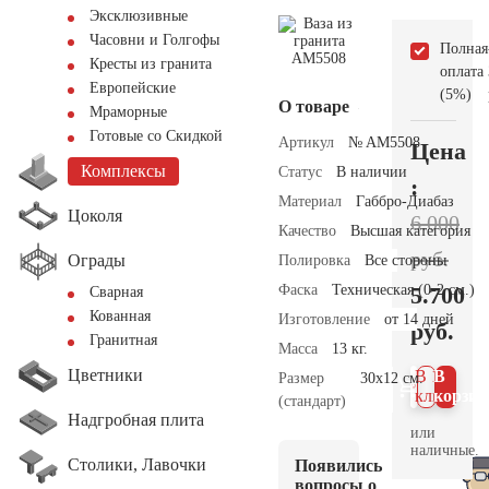
Эксклюзивные
Часовни и Голгофы
Полная
Кресты из гранита
оплата
Европейские
(5%)
О товаре
Мраморные
Готовые со Скидкой
Артикул
№ AM5508
Цена
Комплексы
Статус
В наличии
:
Материал
Габбро-Диабаз
Цоколя
6.000
Качество
Высшая категория
руб.
Ограды
Полировка
Все стороны
Фаска
Техническая (0-2 см.)
5.700
Сварная
Кованная
Изготовление
от 14 дней
руб.
Гранитная
Масса
13 кг.
Цветники
В 1
В
Размер
30х12 см.
клик
корзин
(стандарт)
Надгробная плита
или
наличные.
Столики, Лавочки
Появились
вопросы о