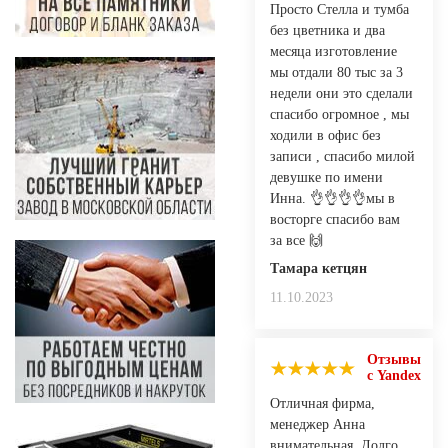
Просто Стелла и тумба
без цветника и два
месяца изготовление
мы отдали 80 тыс за 3
недели они это сделали
спасибо огромное , мы
ходили в офис без
записи , спасибо милой
девушке по имени
Инна. 👌👌👌👌мы в
восторге спасибо вам
за все 🙌
Тамара кетцян
11.10.2023
Отзывы
с Yandex
Отличная фирма,
менеджер Анна
внимательная. Долго