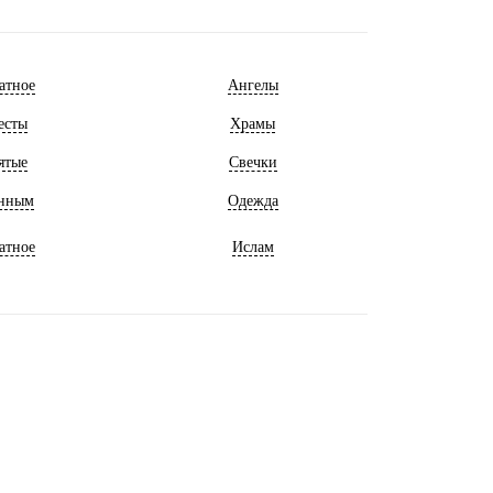
атное
Ангелы
есты
Храмы
ятые
Свечки
нным
Одежда
атное
Ислам