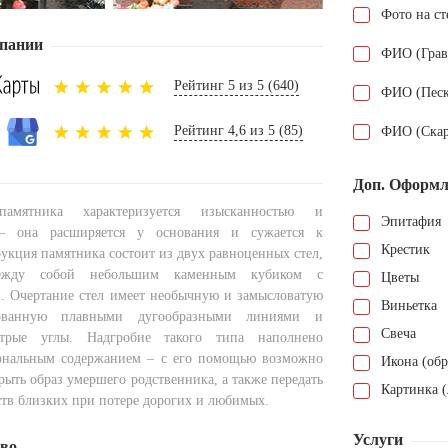
Фото на ст
пании
ФИО (Грав
Рейтинг 5 из 5 (640)
ФИО (Песк
Рейтинг 4,6 из 5 (85)
ФИО (Скар
Доп. Оформл
амятника характеризуется изысканностью и
Эпитафия
 – она расширяется у основания и сужается к
Крестик
укция памятника состоит из двух равноценных стел,
между собой небольшим каменным кубиком с
Цветы
й. Очертание стел имеет необычную и замысловатую
Виньетка
ованную плавными дугообразными линиями и
Свеча
трые углы. Надгробие такого типа наполнено
ональным содержанием – с его помощью возможно
Икона (обр
рыть образ умершего родственника, а также передать
Картинка (
ств близких при потере дорогих и любимых.
Услуги
тво