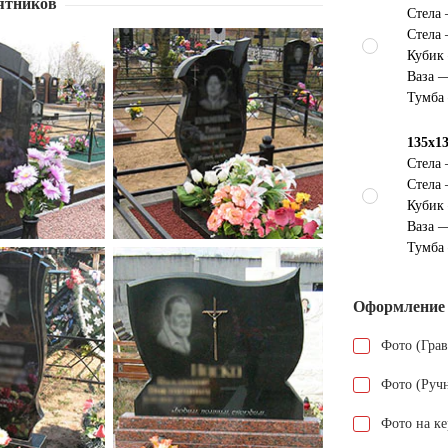
ятников
Стела
Стела
Кубик
Ваза 
Тумба
135х1
Стела
Стела
Кубик
Ваза 
Тумба
Оформление
Фото (Гра
Фото (Руч
Фото на к