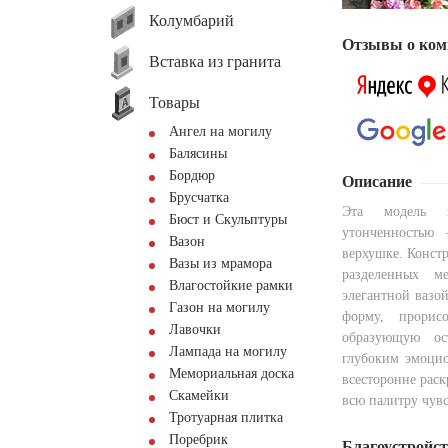
Колумбарий
Отзывы о ком
Вставка из гранита
Товары
Ангел на могилу
Балясины
Бордюр
Описание
Брусчатка
Эта модель п
Бюст и Скульптуры
утонченностью
Вазон
верхушке. Констр
Вазы из мрамора
разделенных 
Влагостойкие рамки
элегантной вазо
Газон на могилу
форму, прорис
Лавочки
образующую ос
Лампада на могилу
глубоким эмоци
Мемориальная доска
всесторонне раск
Скамейки
всю палитру чув
Тротуарная плитка
Поребрик
Благоустройс