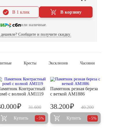
В 1 клик
В корзину
или наличные.
дешевле? Сообщите и получите скидку.
литные
Кресты
Эксклюзив
Часовни
амятник Контрастный
Памятник резная береза
омб с волной AM1119
с веткой AM1886
₽
₽
30.000
38.200
31.600
40.200
Купить
Купить
5%
5%