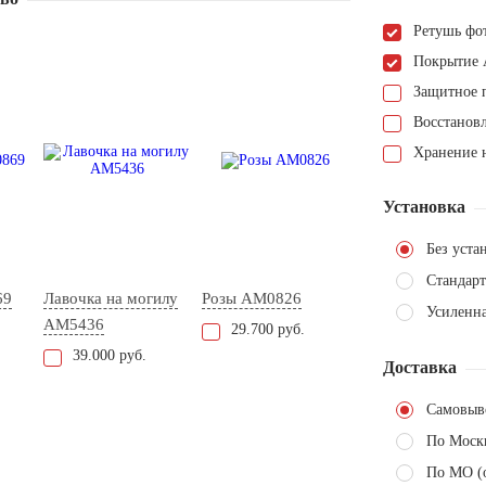
Ретушь фо
Покрытие 
Защитное 
Восстанов
Хранение н
Установка
Без уста
Стандарт
69
Лавочка на могилу
Розы AM0826
Усиленн
AM5436
29.700 руб.
39.000 руб.
Доставка
Самовыв
По Моск
По МО (