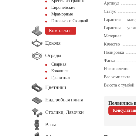
Кресты из гранита
Артикул
Европейские
Статус
Мраморные
Гарантия — мате
Готовые со Скидкой
Гарантия — уста
Комплексы
Материал
Цоколя
Качество
Полировка
Ограды
Фаска
Сварная
Изготовление
Кованная
Вес комплекта
Гранитная
Высота с тумбой
Цветники
Надгробная плита
Появились в
Консультац
Столики, Лавочки
Вазы