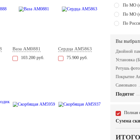
По МО (
По МО (
По Росси
Вы выбрал
8
Ваза AM0881
Сердца AM5863
Двойной пам
103.200 руб.
75.900 руб.
Установка (Б
Ретушь фот
Покрытие А
Самовывоз
Подитог
Полная 
Сумма ски
ИТОГ