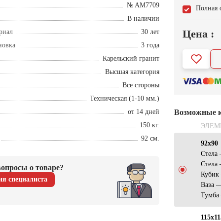
№ AM7709
Полная 
В наличии
Цена :
риал
30 лет
новка
3 года
Карельский гранит
Высшая категория
Все стороны
Техническая (1-10 мм.)
от 14 дней
Возможные 
150 кг.
ЭЛЕМ
92 см.
92х90
Стела
Стела
опросы о товаре?
Кубик
ия специалиста
Ваза 
Тумба
115х11