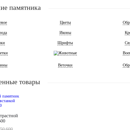
ие памятника
евое
Цветы
Обр
рода
Иконы
Кр
мки
Шрифты
Св
етки
Животные
Вое
ины
Веточки
Обр
енные товары
й
нтрастной
500
50.600