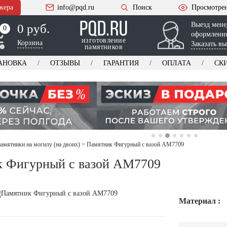
жера
info@pqd.ru
Поиск
Просмотре
Выезд мене
0 руб.
0
0
оформления
изготовление
Корзина
Заказать вы
памятников
АНОВКА
ОТЗЫВЫ
ГАРАНТИЯ
ОПЛАТА
СК
амятники на могилу (на двоих)
>
Памятник Фигурный с вазой AM7709
 Фигурный с вазой AM7709
Материал :