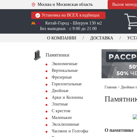
Москва и Московская область
Вызов менед
Установка на ВСЕХ кладбищах
Китай-Город - Шоурум 130 м2
Без выходных : с 9:00 до 21:00
О КОМПАНИИ
ДОСТАВКА
УСТ
Памятники
Экономичные
Вертикальные
Фрезерные
Горизонтальные
Главная
>
Двойные п
Двойные
Памятник
Арки и Колонны
Элитные
С крестом
Маленькие
Эксклюзивные
О памятнике
Часовни и Голгофы