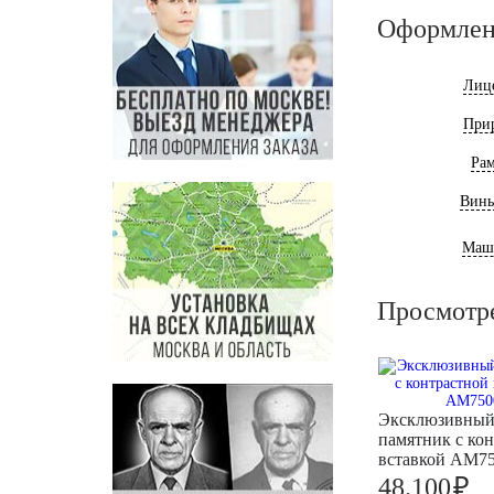
Оформлен
Лиц
При
Ра
Винь
Маш
Просмотр
Эксклюзивны
памятник с ко
вставкой AM7
₽
48.100