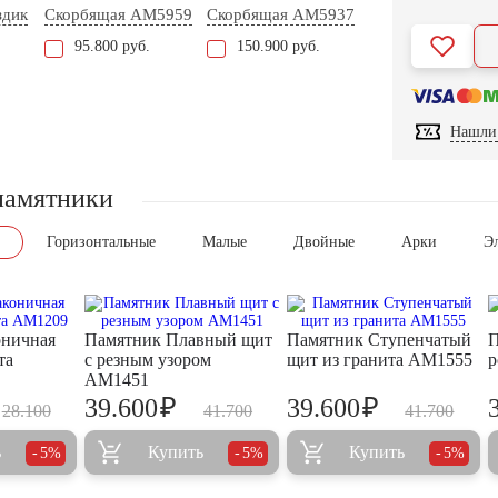
здик
Скорбящая AM5959
Скорбящая AM5937
95.800 руб.
150.900 руб.
Нашли 
памятники
Горизонтальные
Малые
Двойные
Арки
Э
оничная
Памятник Плавный щит
Памятник Ступенчатый
П
та
с резным узором
щит из гранита AM1555
р
AM1451
₽
₽
39.600
39.600
28.100
41.700
41.700
ь
Купить
Купить
5%
5%
5%