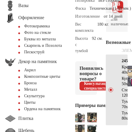
Полировка
Все стороны
В 1
В
Вазы
Фаска
Техническая (1-10 мм.)
клик
корзин
Изготовление
от 14 дней
Оформление
или
наличные.
Вес
180 кг.
Фотокерамика
комплекта
Фото на стекле
Высота
92 см.
Буквы из металла
Возможные
с
Скарпель и Позолота
ЭЛЕ
тумбой
Пескоструй
245×
Декор на памятник
Крес
Появились
Акрил
40x20
вопросы о
Композитные цветы
товаре?
Купо
Бронза
Консультация
50x30
специалиста
Металл
Стел
120x7
Скульптура
Тумб
Цветы
Примеры памятников
70x30
Ордена на памятник
Тумб
Плитка
80x40
Щебень