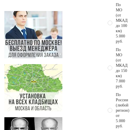
По
МО
(от
МКАД
до 100
км)
5.000
руб.
По
МО
(от
МКАД
до 150
км)
7.000
руб.
По
России
(любой
регион)
от
5.000
руб.