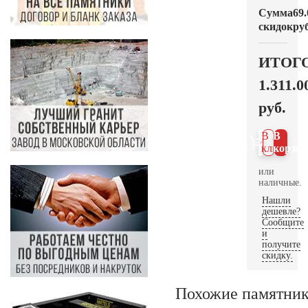
Сумма
69.
скидок
руб
ИТОГ
1.311.0
руб.
В 1
В
клик
корзин
или
наличные.
Нашли
дешевле?
Сообщите
и
получите
скидку.
Похожие памятни