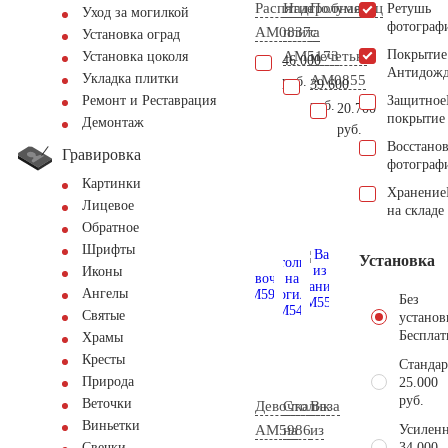
Распятие
Надгробная
Полумесяц
Ретушь
Уход за могилкой
фотограф
AM0837
плита
с
Установка оград
Покрытие
AM5173
мечетью
Установка цоколя
46.000
Антидож
Укладка плитки
AM0855
руб.
39.600
Защитное
Ремонт и Реставрация
руб.
20.700
покрытие
Демонтаж
руб.
Восстано
Гравировка
фотограф
Картинки
Хранение
Лицевое
на складе
Обратное
Шрифты
Установка
Иконы
Ангелы
Без
Святые
установ
Бесплат
Храмы
Кресты
Стандар
Природа
25.000
руб.
Веточки
Девочка
Столик
Ваза
Виньетки
AM5986
на
из
Усиленн
34.000
Свечки