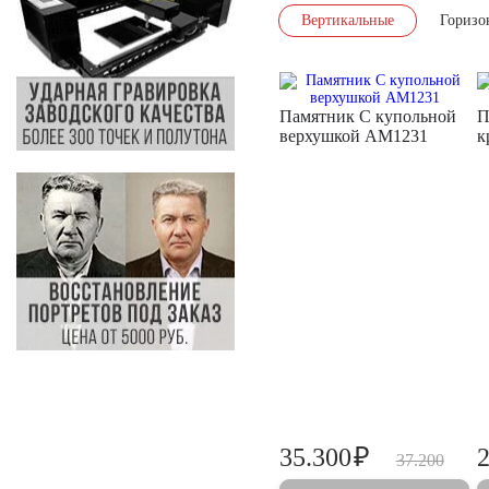
Вертикальные
Горизо
Памятник С купольной
П
верхушкой AM1231
к
₽
35.300
37.200