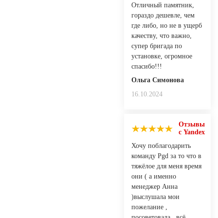
Отличный памятник,
гораздо дешевле, чем
где либо, но не в ущерб
качеству, что важно,
супер бригада по
установке, огромное
спасибо!!!
Ольга Симонова
16.10.2024
Отзывы
с Yandex
Хочу поблагодарить
команду Pgd за то что в
тяжёлое для меня время
они ( а именно
менеджер Анна
)выслушала мои
пожелание ,
посоветовала , всё