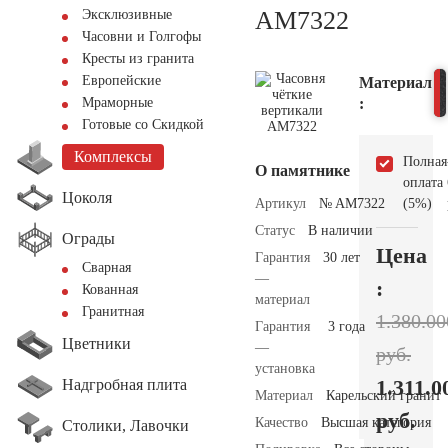
AM7322
Эксклюзивные
Часовни и Голгофы
Кресты из гранита
Европейские
Материал
:
Мраморные
Готовые со Скидкой
Комплексы
Полная
О памятнике
оплата
Цоколя
Артикул
№ AM7322
(5%)
Статус
В наличии
Ограды
Цена
Гарантия
30 лет
Сварная
—
:
Кованная
материал
Гранитная
1.380.00
Гарантия
3 года
Цветники
—
руб.
установка
1.311.0
Надгробная плита
Материал
Карельский гранит
руб.
Качество
Высшая категория
Столики, Лавочки