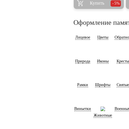
Купить
5%
Оформление памя
Лицевое
Цветы
Обратно
Природа
Иконы
Кресты
Рамки
Шрифты
Святые
Виньетки
Военны
Животные