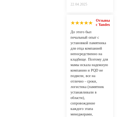
22.04.2025
Отзывы
с Yandex
До этого был
печальный опыт с
установкой памятника
для отца компанией
непосредственно на
кладбище. Поэтому для
мамы искала надежную
компанию и PQD не
подвели, все на
отлично - сроки,
логистика (памятник
устанавливали в
области),
сопровождение
каждого этапа
менеджерами,