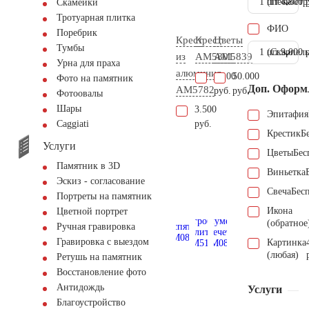
1 шт.
(Пескостр
4.500 
Скамейки
Тротуарная плитка
ФИО
Поребрик
Крест
Крест
Цветы
Тумбы
1 шт.
(Скарпель
9.000 
из
AM5801
AM5839
Урна для праха
алюминия
5.100
50.000
Фото на памятник
Доп. Оформ
AM5782
руб.
руб.
Фотоовалы
Шары
3.500
Эпитафия
руб.
Сaggiati
Крестик
Б
Услуги
Цветы
Бес
Памятник в 3D
Виньетка
Эскиз - согласование
Свеча
Бес
Портреты на памятник
Икона
Цветной портрет
(обратное
Ручная гравировка
Гравировка с выездом
Картинка
(любая)
Ретушь на памятник
Восстановление фото
Антидождь
Услуги
Благоустройство