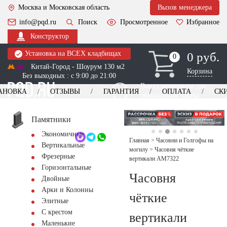
Москва и Московская область
Вызов менеджера
info@pqd.ru
Поиск
Просмотренное
Избранное
Конструктор
Установка на ВСЕХ кладбищах
0 руб.
0
0
Китай-Город - Шоурум 130 м2
Корзина
Без выходных : с 9:00 до 21:00
Выезд менеджера для
АНОВКА
ОТЗЫВЫ
ГАРАНТИЯ
ОПЛАТА
СК
оформления заказа
изготовление
Заказать выезд
памятников
+7 (495) 518-44-23
Памятники
Экономичные
Обратный звонок
Главная
>
Часовни и Голгофы на
Вертикальные
могилу
>
Часовня чёткие
Фрезерные
вертикали AM7322
Горизонтальные
Часовня
Двойные
Арки и Колонны
чёткие
Элитные
С крестом
вертикали
Маленькие