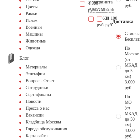
могилу
гранита
4.500
руб.
Цветы
AM5451
AM5556
руб.
Рамки
51.600
11.100
Ислам
Доставка
руб.
руб.
Военные
Самовы
Машины
Бесплат
Животные
Одежда
По
Москве
Блог
(от
МКАД
Материалы
до 5
Эпитафии
км)
Вопрос - Ответ
3.000
руб.
Сотрудники
Сертификаты
По
Новости
МО
(от
Пресса о нас
МКАД
Вакансии
до 50
Кладбища Москвы
км)
Города обслуживания
4.000
Карта сайта
руб.