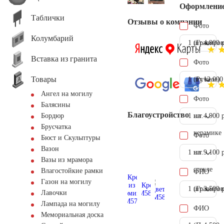
Оформлени
Таблички
Отзывы о компании
Фото
Колумбарий
1 шт.
(Гравиров
4.900 
Вставка из гранита
Фото
Товары
1 шт.
(Ручное)
12.000
Ангел на могилу
Фото
Балясины
Благоустройство
1 шт.
на
4.900 
Бордюр
Брусчатка
керамике
Фото
Бюст и Скульптуры
Вазон
1 шт.
на
9.100 
Вазы из мрамора
стекле
Влагостойкие рамки
ФИО
Газон на могилу
1 шт.
(Гравиров
3.500 
Лавочки
Лампада на могилу
ФИО
Мемориальная доска