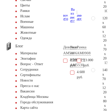
x
Цветы
20
Рамки
106.
Ислам
120
Военные
x
60
Машины
x
Животные
12
Одежда
20
x
Блог
Девочка
Ваза
Рамка
70
AM5986
из
AM0908
Материалы
x
20
Эпитафии
мрамора
4.500
23.000
137.
Вопрос - Ответ
AM5530
руб.
руб.
Сотрудники
140
4.600
x
Сертификаты
руб.
70
Новости
x
Пресса о нас
12
Вакансии
20
x
Кладбища Москвы
80
Города обслуживания
x
Карта сайта
20