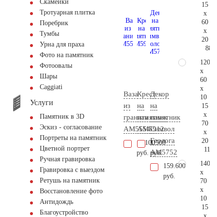
Скамейки
15
Тротуарная плитка
x
60
Поребрик
x
Тумбы
20
Урна для праха
88.
Фото на памятник
120
Фотоовалы
x
Шары
60
Сaggiati
x
Ваза
Крест
Декор
10
Услуги
из
на
на
15
x
Памятник в 3D
гранита
памятник
памятник
70
Эскиз - согласование
AM5554
AM5912
Символ
x
Портреты на памятник
Геолога
20
11.100
1.500
Цветной портрет
116.
AM5752
руб.
руб.
Ручная гравировка
140
159.600
Гравировка с выездом
x
руб.
Ретушь на памятник
70
x
Восстановление фото
10
Антидождь
15
Благоустройство
x