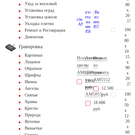
Уход за могилкой
80
x
Установка оград
20
Установка цоколя
171.
Укладка плитки
160
Ремонт и Реставрация
x
Демонтаж
80
x
Гравировка
10
Картинки
15
Искусственные
Ангел
Ваза
Лицевое
x
цветы
с
из
90
Обратное
AM0739
цветами
гранита
x
Шрифты
20
на
AM5552
1.000
Иконы
231.
камне
руб.
12.500
Ангелы
AM5855
100
руб.
Святые
x
Храмы
18.600
50
Кресты
руб.
x
Природа
12
20
Веточки
x
Виньетки
60
Свечки