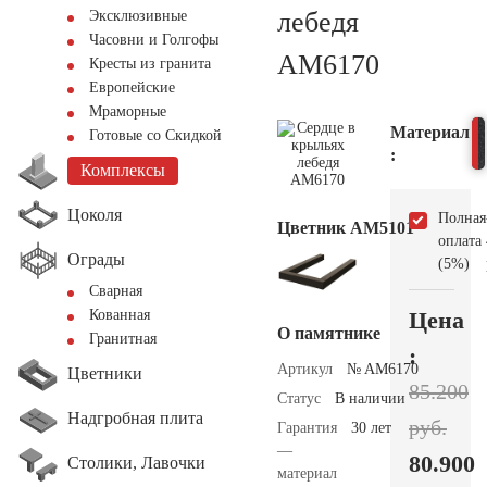
лебедя
Эксклюзивные
Часовни и Голгофы
AM6170
Кресты из гранита
Европейские
Мраморные
Материал
Готовые со Скидкой
:
Комплексы
Цоколя
Полная
Цветник АМ5101
оплата
Ограды
(5%)
Сварная
Цена
Кованная
О памятнике
Гранитная
:
Артикул
№ AM6170
Цветники
85.200
Статус
В наличии
Надгробная плита
руб.
Гарантия
30 лет
—
80.900
Столики, Лавочки
материал