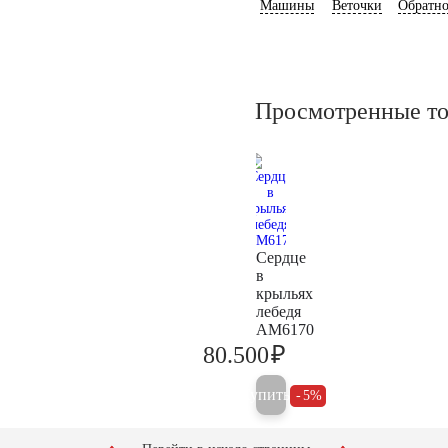
Машины
Веточки
Обратно
Просмотренные т
Сердце
в
крыльях
лебедя
AM6170
₽
80.500
84.700
Купить
5%