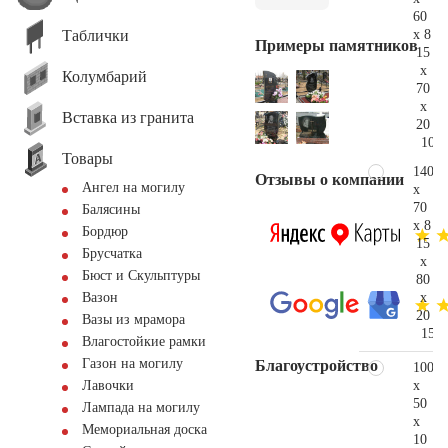
60
Таблички
x 8
Примеры памятников
15
x
Колумбарий
70
x
Вставка из гранита
20
109.
Товары
140
Отзывы о компании
Ангел на могилу
x
70
Балясины
x 8
Бордюр
15
Брусчатка
x
Бюст и Скульптуры
80
x
Вазон
20
Вазы из мрамора
152.
Влагостойкие рамки
Газон на могилу
Благоустройство
100
x
Лавочки
50
Лампада на могилу
x
Мемориальная доска
10