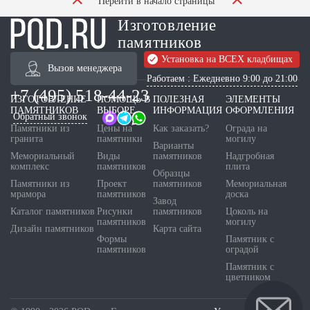
Перейти в начало страницы
Изготовление
памятников
Установка на ВСЕХ кладбищах
Вызов менеджера
Работаем : Ежедневно 9:00 до 21:00
+7 (495) 518-44-23
ИЗГОТОВЛЕНИЕ
ПОМОЩЬ В
ПОЛЕЗНАЯ
ЭЛЕМЕНТЫ
ПАМЯТНИКОВ
ВЫБОРЕ
ИНФОРМАЦИЯ
ОФОРМЛЕНИЯ
Обратный звонок
Памятники из
Цены на
Как заказать?
Ограда на
гранита
памятники
могилу
Варианты
Мемориальный
Виды
памятников
Надгробная
комплекс
памятников
плита
Образцы
Памятники из
Проект
памятников
Мемориальная
мрамора
памятников
доска
Завод
Каталог памятников
Рисунки
памятников
Цоколь на
памятников
могилу
Дизайн памятников
Карта сайта
Формы
Памятник с
памятников
оградой
Памятник с
цветником