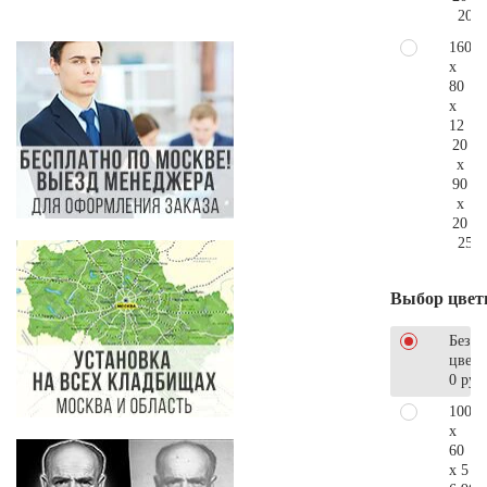
201.
160
x
80
x
12
20
x
90
x
20
259.
Выбор цвет
Без
цветн
0 руб
100
x
60
x 5