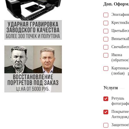
Доп. Оформ
Эпитафия
Крестик
Б
Цветы
Бес
Виньетка
Свеча
Бес
Икона
(обратное
Картинка
(любая)
Услуги
Ретушь
фотограф
Покрытие
Антидож
Защитное