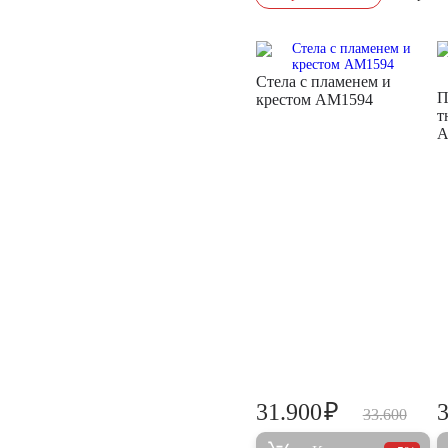
Стела с пламенем и
П
крестом AM1594
т
A
₽
31.900
33.600