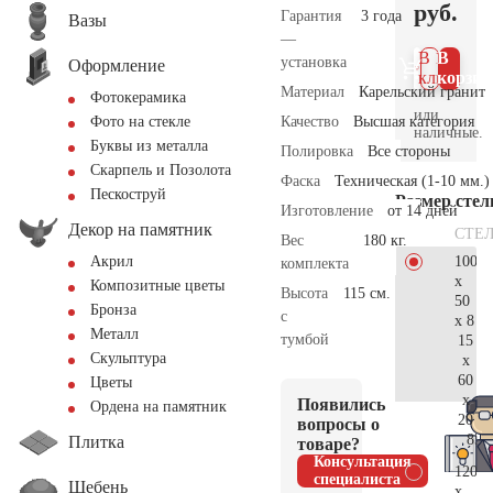
руб.
Гарантия
3 года
Вазы
—
В 1
В
установка
Оформление
клик
корзин
Материал
Карельский гранит
Фотокерамика
или
Качество
Высшая категория
Фото на стекле
наличные.
Буквы из металла
Полировка
Все стороны
Скарпель и Позолота
Фаска
Техническая (1-10 мм.)
Пескоструй
Размер сте
Изготовление
от 14 дней
Декор на памятник
СТЕ
Вес
180 кг.
100
Акрил
комплекта
x
Композитные цветы
Высота
115 см.
50
Бронза
с
x 8
Металл
тумбой
15
Скульптура
x
60
Цветы
x
Появились
Ордена на памятник
20
вопросы о
85.
Плитка
товаре?
Консультация
120
специалиста
Щебень
x