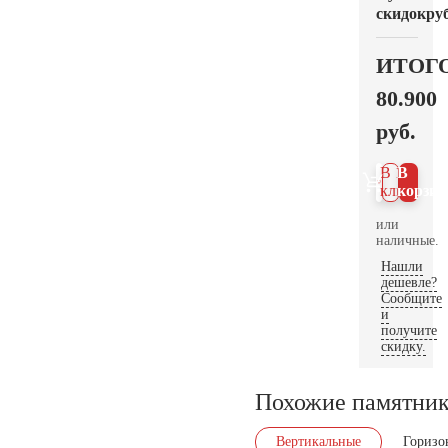
скидок
руб
ИТОГ
80.900
руб.
В 1
В
клик
корзин
или
наличные.
Нашли
дешевле?
Сообщите
и
получите
скидку.
Похожие памятни
Вертикальные
Горизо