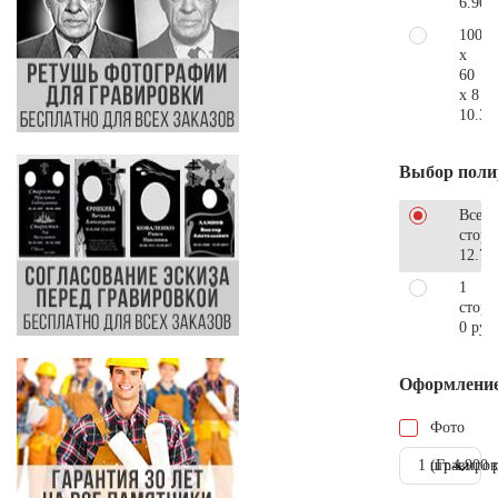
6.900
100
x
60
x 8
10.30
Выбор поли
Все
стор
12.78
1
сторо
0 руб
Оформлени
Фото
1 шт.
(Гравиров
4.900 