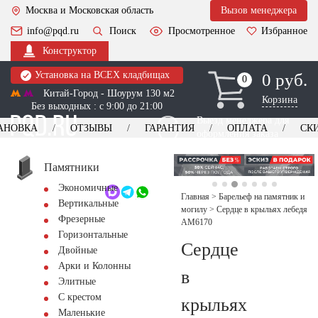
Москва и Московская область
Вызов менеджера
info@pqd.ru
Поиск
Просмотренное
Избранное
Конструктор
Установка на ВСЕХ кладбищах
0 руб.
0
0
Китай-Город - Шоурум 130 м2
Корзина
Без выходных : с 9:00 до 21:00
Выезд менеджера для
АНОВКА
ОТЗЫВЫ
ГАРАНТИЯ
ОПЛАТА
СК
оформления заказа
изготовление
Заказать выезд
памятников
+7 (495) 518-44-23
Памятники
Экономичные
Обратный звонок
Главная
>
Барельеф на памятник и
Вертикальные
могилу
>
Сердце в крыльях лебедя
Фрезерные
AM6170
Горизонтальные
Сердце
Двойные
Арки и Колонны
в
Элитные
С крестом
крыльях
Маленькие