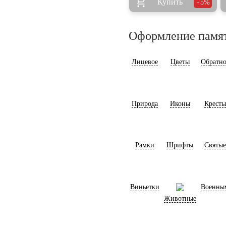
Купить
5%
Оформление памя
Лицевое
Цветы
Обратно
Природа
Иконы
Кресты
Рамки
Шрифты
Святые
Виньетки
Военны
Животные