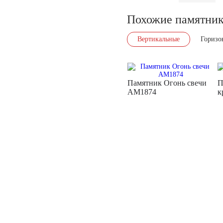
Похожие памятни
Вертикальные
Горизо
Памятник Огонь свечи
П
AM1874
к