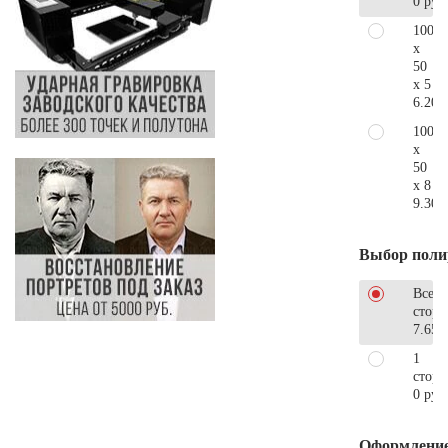
0 руб
100
x
50
x 5
6.200
100
x
50
x 8
9.300
Выбор поли
Все
стор
7.650
1
сторо
0 руб
Оформлени