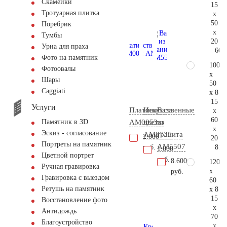
Скамейки
15
Тротуарная плитка
x
50
Поребрик
x
Тумбы
20
Урна для праха
60.
Фото на памятник
100
Фотоовалы
x
Шары
50
Сaggiati
x 8
15
Услуги
Платина
Искусственные
Ваза
x
60
AM0053
цветы
из
Памятник в 3D
x
Эскиз - согласование
AM0735
гранита
2.000
20
Портреты на памятник
AM5507
81.
руб.
1.000
Цветной портрет
руб.
8.600
120
Ручная гравировка
x
руб.
Гравировка с выездом
60
Ретушь на памятник
x 8
15
Восстановление фото
x
Антидождь
70
Благоустройство
x