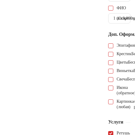
ФИО
1 шт.
(Скарпель
9.000 
Доп. Оформ
Эпитафия
Крестик
Б
Цветы
Бес
Виньетка
Свеча
Бес
Икона
(обратное
Картинка
(любая)
Услуги
Ретушь