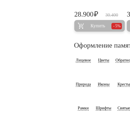
₽
28.900
30.400
Купить
5%
Оформление памя
Лицевое
Цветы
Обратно
Природа
Иконы
Кресты
Рамки
Шрифты
Святые