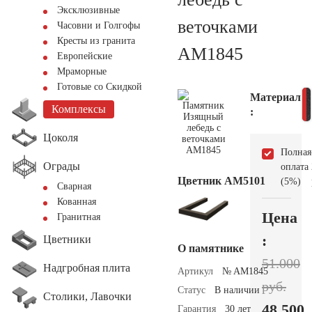
Эксклюзивные
веточками
Часовни и Голгофы
Кресты из гранита
AM1845
Европейские
Мраморные
Готовые со Скидкой
Материал
Комплексы
:
Цоколя
Полная
Ограды
оплата
Цветник АМ5101
(5%)
Сварная
Кованная
Цена
Гранитная
:
Цветники
О памятнике
51.000
Надгробная плита
Артикул
№ AM1845
руб.
Статус
В наличии
Столики, Лавочки
48.500
Гарантия
30 лет