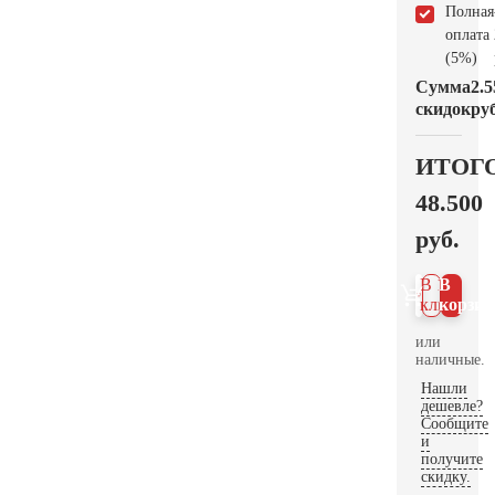
Полная
оплата
(5%)
Сумма
2.5
скидок
руб
ИТОГ
48.500
руб.
В 1
В
клик
корзин
или
наличные.
Нашли
дешевле?
Сообщите
и
получите
скидку.