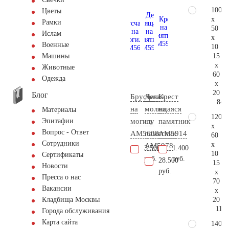
100
Цветы
x
Рамки
50
Ислам
x
Военные
10
15
Машины
x
Животные
60
Одежда
x
20
Блог
Брусчатка
Дева
Крест
84.
на
молящаяся
на
Материалы
120
могилу
на
памятник
Эпитафии
x
Вопрос - Ответ
AM5608
памятник
AM5914
60
Сотрудники
x
AM5978
3.500
1.400
10
Сертификаты
руб.
руб.
28.500
15
Новости
руб.
x
Пресса о нас
70
Вакансии
x
20
Кладбища Москвы
111.
Города обслуживания
Карта сайта
140