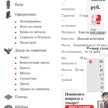
—
Вазы
руб.
материал
Оформление
Гарантия
3 года
В 1
В
—
клик
корзин
Фотокерамика
установка
Фото на стекле
или
Буквы из металла
Материал
Карельский гранит
наличные.
Скарпель и Позолота
Качество
Высшая категория
Пескоструй
Фаска
Техническая (1-10 мм.)
Размер сте
Декор на памятник
Изготовление
от 14 дней
СТЕ
Акрил
Вес
78 кг.
80
Композитные цветы
комплекта
x
Бронза
Высота
92 см.
40
Металл
x 5
с
Скульптура
12
тумбой
x
Цветы
50
Ордена на памятник
x
Появились
15
Плитка
вопросы о
51.
товаре?
Щебень
Консультация
100