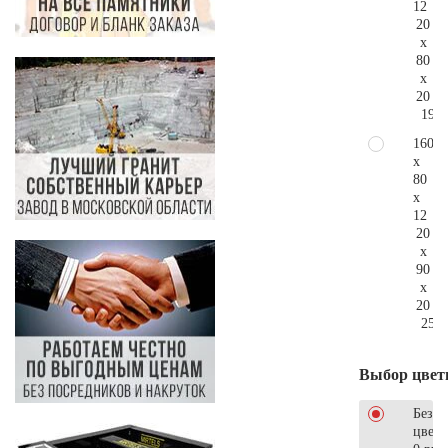
12
20
x
80
x
20
195.
160
x
80
x
12
20
x
90
x
20
253.
Выбор цвет
Без
цветн