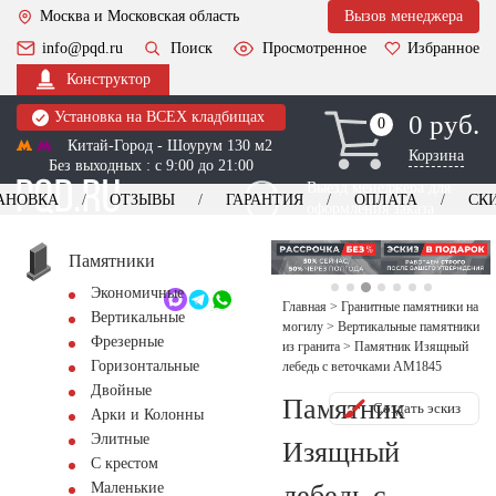
Москва и Московская область
Вызов менеджера
info@pqd.ru
Поиск
Просмотренное
Избранное
Конструктор
Установка на ВСЕХ кладбищах
0 руб.
0
0
Китай-Город - Шоурум 130 м2
Корзина
Без выходных : с 9:00 до 21:00
Выезд менеджера для
АНОВКА
ОТЗЫВЫ
ГАРАНТИЯ
ОПЛАТА
СК
оформления заказа
изготовление
Заказать выезд
памятников
+7 (495) 518-44-23
Памятники
Экономичные
Обратный звонок
Главная
>
Гранитные памятники на
Вертикальные
могилу
>
Вертикальные памятники
Фрезерные
из гранита
>
Памятник Изящный
Горизонтальные
лебедь с веточками AM1845
Двойные
Памятник
Создать эскиз
Арки и Колонны
Элитные
Изящный
С крестом
лебедь с
Маленькие