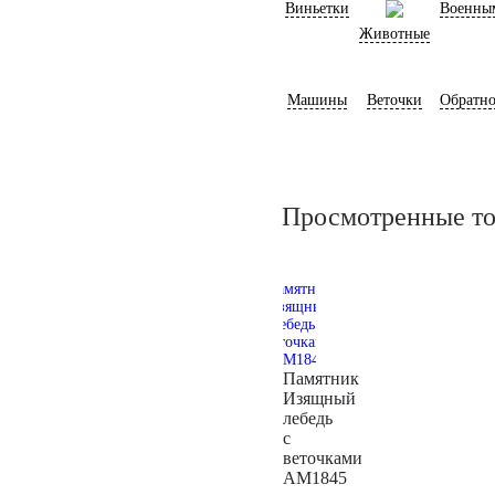
Виньетки
Военны
Животные
Машины
Веточки
Обратно
Просмотренные т
Памятник
Изящный
лебедь
с
веточками
AM1845