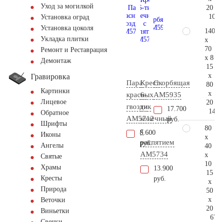
Уход за могилкой
20
104.
Установка оград
Установка цоколя
140
Укладка плитки
x
70
Ремонт и Реставрация
x 8
Демонтаж
15
x
Гравировка
Пара
Крест
Скорбящая
80
Картинки
x
красных
6-
AM5935
Лицевое
20
гвоздик
ти
17.700
147.
Обратное
AM5712
конечный
руб.
Шрифты
80
с
8.600
Иконы
x
распятием
руб.
Ангелы
40
AM5734
x
Святые
10
Храмы
13.900
15
Кресты
руб.
x
Природа
50
x
Веточки
20
Виньетки
67.
Свечки