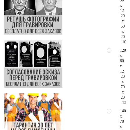
50
x
12
20
x
60
x
20
102.
120
x
60
x
12
20
x
70
x
20
133.
140
x
70
x