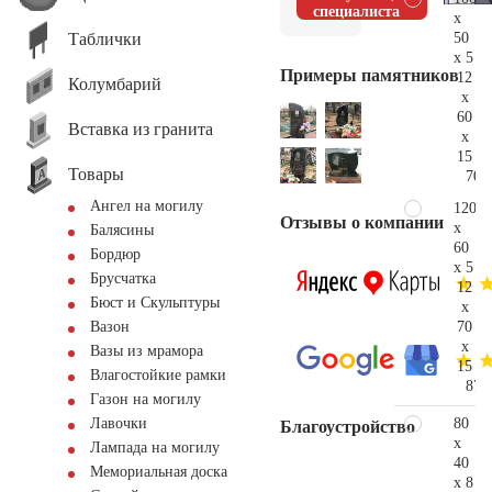
специалиста
x
Таблички
50
x 5
Примеры памятников
12
Колумбарий
x
60
Вставка из гранита
x
15
Товары
70.
Ангел на могилу
120
Отзывы о компании
x
Балясины
60
Бордюр
x 5
Брусчатка
12
Бюст и Скульптуры
x
70
Вазон
x
Вазы из мрамора
15
Влагостойкие рамки
87.
Газон на могилу
80
Лавочки
Благоустройство
x
Лампада на могилу
40
Мемориальная доска
x 8