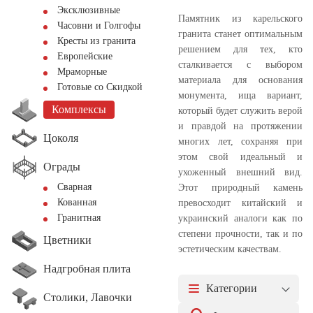
Эксклюзивные
Памятник из карельского
Часовни и Голгофы
гранита станет оптимальным
Кресты из гранита
решением для тех, кто
Европейские
сталкивается с выбором
Мраморные
материала для основания
Готовые со Скидкой
монумента, ища вариант,
Комплексы
который будет служить верой
и правдой на протяжении
Цоколя
многих лет, сохраняя при
этом свой идеальный и
Ограды
ухоженный внешний вид.
Сварная
Этот природный камень
Кованная
превосходит китайский и
Гранитная
украинский аналоги как по
степени прочности, так и по
Цветники
эстетическим качествам.
Надгробная плита
Категории
Столики, Лавочки