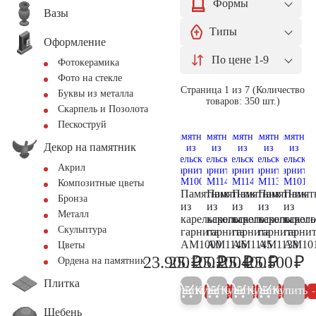
Формы
Вазы
Типы
Оформление
По цене 1-9
Фотокерамика
Фото на стекле
Страница 1 из 7 (Количество
Буквы из металла
товаров: 350 шт.)
Скарпель и Позолота
Пескоструй
Декор на памятник
Акрил
Композитные цветы
Памятник
Памятник
Памятник
Памятник
Памят
Бронза
из
из
из
из
из
Металл
карельского
карельского
карельского
карельского
карель
Скульптура
гарнита
гарнита
гарнита
гарнита
гарни
AM1000
AM1146
AM1145
AM1138
AM10
Цветы
₽
₽
₽
₽
₽
23.900
25.100
25.200
25.400
25.500
Ордена на памятник
25.200
26.400
26.500
26.700
26
Плитка
Купить
Купить
Купить
Купить
Купить
5%
5%
5%
5%
Щебень