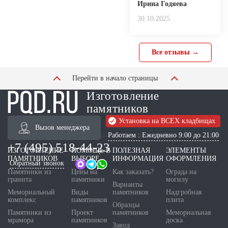
Ирина Годяева
30.10.2025
Все отзывы →
Перейти в начало страницы
Изготовление
памятников
Установка на ВСЕХ кладбищах
Вызов менеджера
Работаем : Ежедневно 9:00 до 21:00
+7 (495) 518-44-23
ИЗГОТОВЛЕНИЕ
ПОМОЩЬ В
ПОЛЕЗНАЯ
ЭЛЕМЕНТЫ
ПАМЯТНИКОВ
ВЫБОРЕ
ИНФОРМАЦИЯ
ОФОРМЛЕНИЯ
Обратный звонок
Памятники из
Цены на
Как заказать?
Ограда на
гранита
памятники
могилу
Варианты
Мемориальный
Виды
памятников
Надгробная
комплекс
памятников
плита
Образцы
Памятники из
Проект
памятников
Мемориальная
мрамора
памятников
доска
Завод