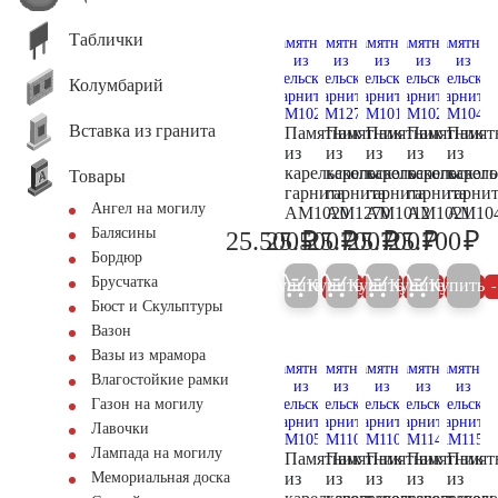
Таблички
Колумбарий
Вставка из гранита
Памятник
Памятник
Памятник
Памятник
Памят
из
из
из
из
из
карельского
карельского
карельского
карельского
карель
Товары
гарнита
гарнита
гарнита
гарнита
гарни
Ангел на могилу
AM1020
AM1270
AM1012
AM1021
AM10
Балясины
₽
₽
₽
₽
₽
25.500
25.500
25.700
25.700
25.700
26.800
26.800
27.100
27.100
27
Бордюр
Брусчатка
Купить
Купить
Купить
Купить
Купить
5%
5%
5%
5%
Бюст и Скульптуры
Вазон
Вазы из мрамора
Влагостойкие рамки
Газон на могилу
Лавочки
Лампада на могилу
Памятник
Памятник
Памятник
Памятник
Памят
из
из
из
из
из
Мемориальная доска