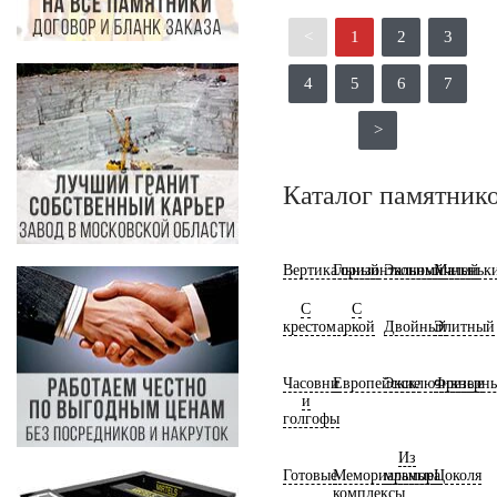
<
1
2
3
4
5
6
7
>
Каталог памятник
Вертикальный
Горизонтальный
Экономичный
Маленьк
С
С
крестом
аркой
Двойный
Элитный
Часовни
Европейские
Эксклюзивные
Фрезерн
и
голгофы
Из
Готовые
Мемориальные
мрамора
Цоколя
комплексы