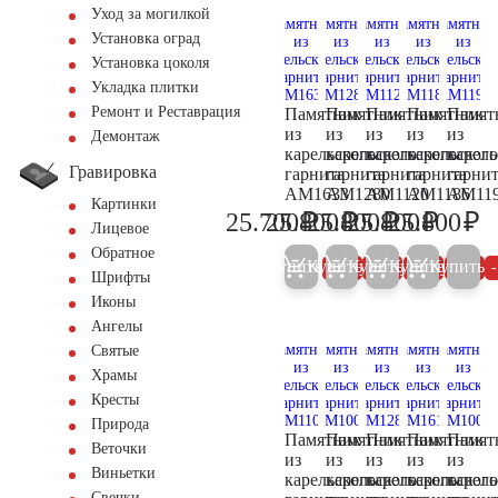
Уход за могилкой
Установка оград
Установка цоколя
Укладка плитки
Ремонт и Реставрация
Памятник
Памятник
Памятник
Памятник
Памят
из
из
из
из
из
Демонтаж
карельского
карельского
карельского
карельского
карель
Гравировка
гарнита
гарнита
гарнита
гарнита
гарни
AM1633
AM1280
AM1120
AM1186
AM11
Картинки
₽
₽
₽
₽
₽
25.700
25.800
25.800
25.800
25.800
27.100
27.200
27.200
27.200
27
Лицевое
Обратное
Купить
Купить
Купить
Купить
Купить
5%
5%
5%
5%
Шрифты
Иконы
Ангелы
Святые
Храмы
Кресты
Природа
Памятник
Памятник
Памятник
Памятник
Памят
Веточки
из
из
из
из
из
Виньетки
карельского
карельского
карельского
карельского
карель
Свечки