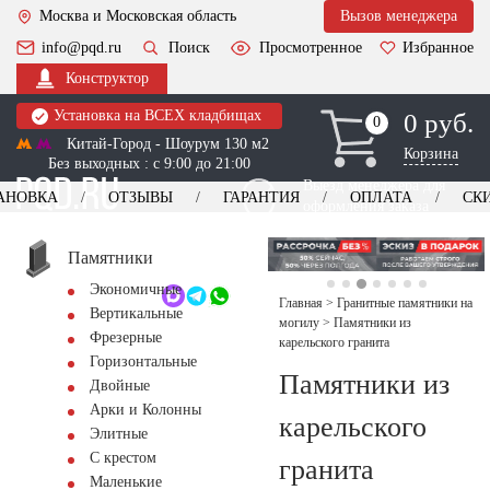
Москва и Московская область
Вызов менеджера
info@pqd.ru
Поиск
Просмотренное
Избранное
Конструктор
Установка на ВСЕХ кладбищах
0 руб.
0
0
Китай-Город - Шоурум 130 м2
Корзина
Без выходных : с 9:00 до 21:00
Выезд менеджера для
АНОВКА
ОТЗЫВЫ
ГАРАНТИЯ
ОПЛАТА
СК
оформления заказа
изготовление
Заказать выезд
памятников
+7 (495) 518-44-23
Памятники
Экономичные
Обратный звонок
Главная
>
Гранитные памятники на
Вертикальные
могилу
>
Памятники из
Фрезерные
карельского гранита
Горизонтальные
Памятники из
Двойные
Арки и Колонны
карельского
Элитные
С крестом
гранита
Маленькие