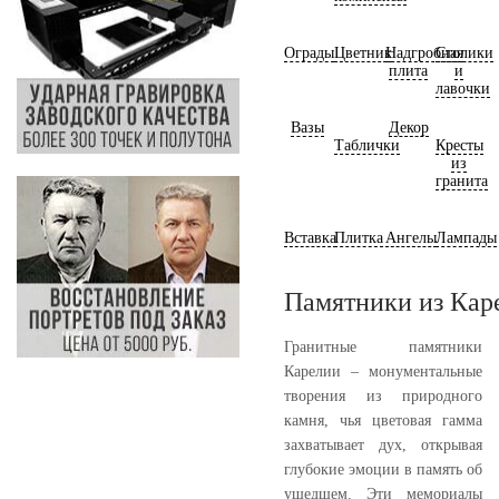
Ограды
Цветник
Надгробная
Столики
плита
и
лавочки
Вазы
Декор
Таблички
Кресты
из
гранита
Вставка
Плитка
Ангелы
Лампады
Памятники из Кар
Гранитные памятники
Карелии – монументальные
творения из природного
камня, чья цветовая гамма
захватывает дух, открывая
глубокие эмоции в память об
ушедшем. Эти мемориалы