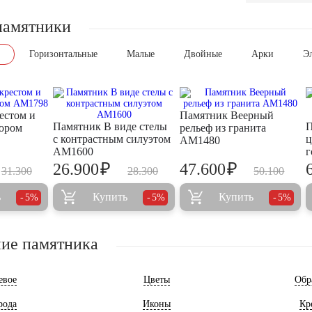
памятники
Горизонтальные
Малые
Двойные
Арки
Э
естом и
Памятник Веерный
Памятник В виде стелы
П
ором
рельеф из гранита
с контрастным силуэтом
ц
AM1480
AM1600
г
₽
₽
26.900
47.600
31.300
28.300
50.100
ь
Купить
Купить
5%
5%
5%
ие памятника
евое
Цветы
Обр
рода
Иконы
Кр