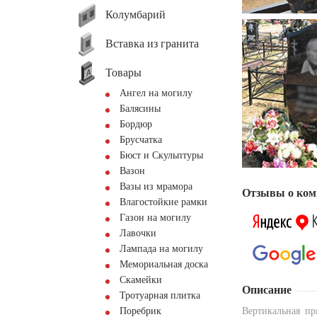
Колумбарий
Вставка из гранита
Товары
Ангел на могилу
Балясины
Бордюр
Брусчатка
Бюст и Скульптуры
Вазон
Вазы из мрамора
Отзывы о ком
Влагостойкие рамки
Газон на могилу
Лавочки
Лампада на могилу
Мемориальная доска
Скамейки
Описание
Тротуарная плитка
Поребрик
Вертикальная пр