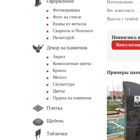
Оформление
Изготовление
Фотокерамика
Вес комплекта
Фото на стекле
Высота с тумбой
Буквы из металла
Скарпель и Позолота
Появились в
Пескоструй
Консультац
Декор на памятник
Акрил
Композитные цветы
Бронза
Примеры пам
Металл
Скульптура
Цветы
Ордена на памятник
Плитка
Щебень
Таблички