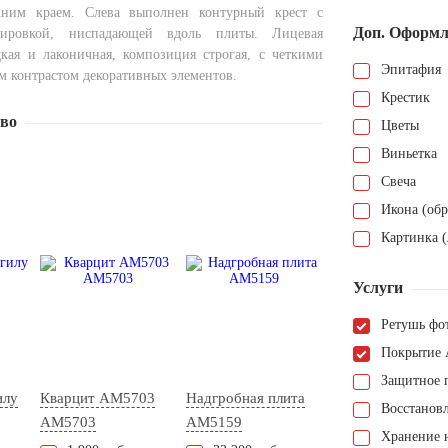
ним краем. Слева выполнен контурный крест с
Доп. Оформл
пировкой, ниспадающей вдоль плиты. Лицевая
дкая и лаконичная, композиция строгая, с четкими
Эпитафия
м контрастом декоративных элементов.
Крестик
тво
Цветы
Виньетка
Свеча
Икона (обр
Картинка (
Услуги
Ретушь фо
Покрытие 
Защитное 
илу
Кварцит АМ5703
Надгробная плита
Восстанов
AM5703
AM5159
Хранение н