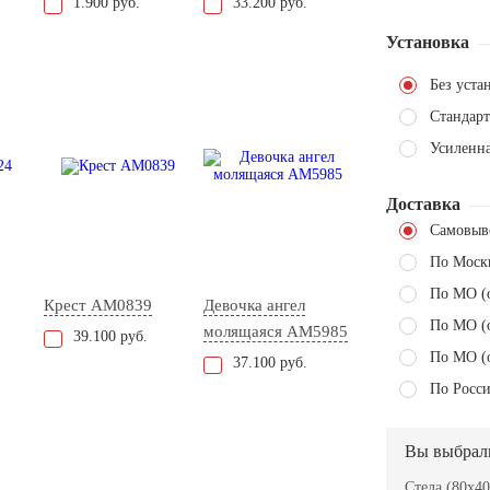
1.900 руб.
33.200 руб.
Установка
Без уста
Стандарт
Усиленн
Доставка
Самовыв
По Моск
По МО (
Крест AM0839
Девочка ангел
По МО (
молящаяся AM5985
39.100 руб.
По МО (
37.100 руб.
По Росси
Вы выбрал
Стела (80x40