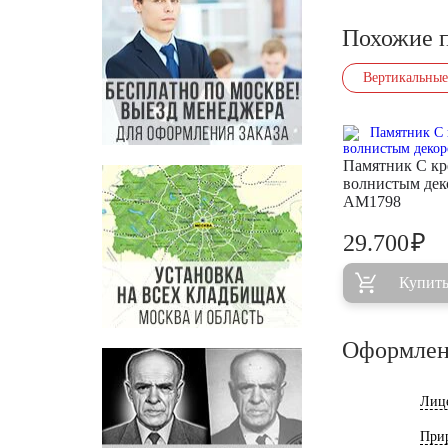
Похожие 
Вертикальные
Памятник С кр
волнистым дек
AM1798
₽
29.700
Купит
Оформлен
Лиц
При