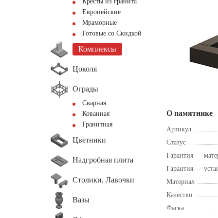
Кресты из гранита
Европейские
Мраморные
Готовые со Скидкой
Комплексы
Цоколя
Ограды
Сварная
О памятнике
Кованная
Гранитная
Артикул
Цветники
Статус
Гарантия — мате
Надгробная плита
Гарантия — уста
Столики, Лавочки
Материал
Качество
Вазы
Фаска