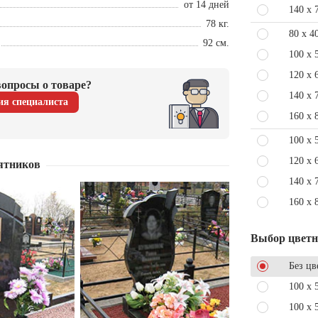
от 14 дней
140 x 
78 кг.
80 x 4
92 см.
100 x 
120 x 
опросы о товаре?
140 x 
ия специалиста
160 x 
100 x 
120 x 
ятников
140 x 
160 x 
Выбор цвет
Без цв
100 x 
100 x 