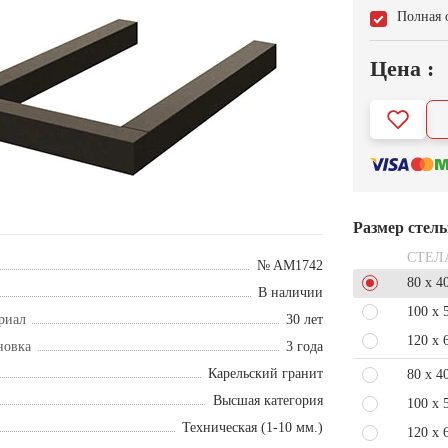
Полная 
Цена :
Размер стел
СТЕЛ
№ AM1742
80 x 4
В наличии
100 x 
риал
30 лет
120 x 
новка
3 года
Карельский гранит
80 x 4
Высшая категория
100 x 
Техническая (1-10 мм.)
120 x 