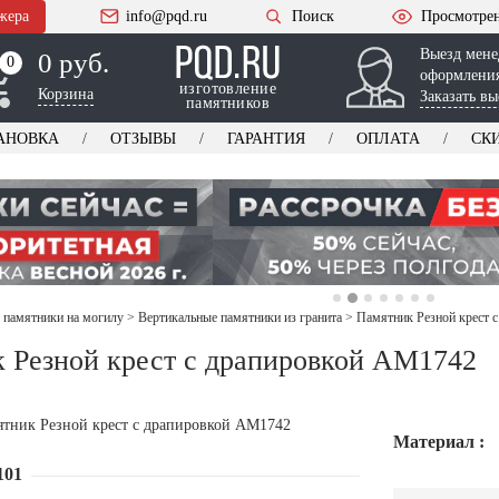
жера
info@pqd.ru
Поиск
Просмотре
Выезд мене
0 руб.
0
0
оформления
изготовление
Корзина
Заказать вы
памятников
АНОВКА
ОТЗЫВЫ
ГАРАНТИЯ
ОПЛАТА
СК
 памятники на могилу
>
Вертикальные памятники из гранита
>
Памятник Резной крест 
 Резной крест с драпировкой AM1742
Материал :
101