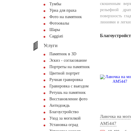
скошенным верх
Тумбы
рельефной дра
Урна для праха
поверхность гла
Фото на памятник
линиями и легки
Фотоовалы
Шары
Благоустройс
Сaggiati
Услуги
Памятник в 3D
Эскиз - согласование
Портреты на памятник
Цветной портрет
Ручная гравировка
Гравировка с выездом
Ретушь на памятник
Восстановление фото
Антидождь
Благоустройство
Лавочка на мог
Уход за могилкой
AM5447
Установка оград