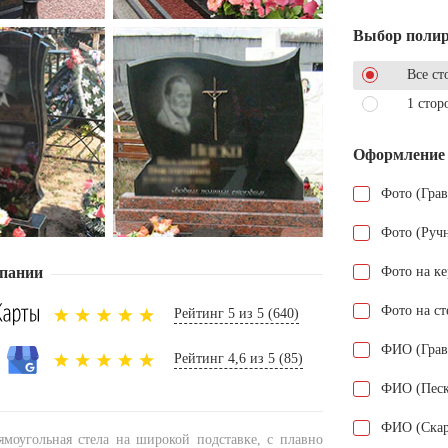
Выбор поли
Все ст
1 стор
Оформление
Фото (Гра
Фото (Руч
пании
Фото на к
Фото на ст
Рейтинг 5 из 5 (640)
ФИО (Грав
Рейтинг 4,6 из 5 (85)
ФИО (Песк
ФИО (Скар
ямоугольная стела на широкой подставке, с плавно