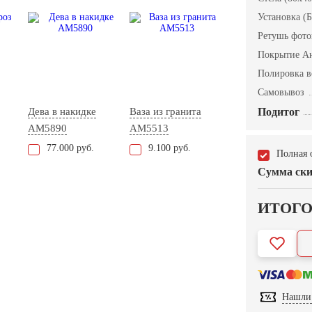
Установка (Б
Ретушь фот
Покрытие А
Полировка в
Самовывоз
Дева в накидке
Ваза из гранита
Подитог
AM5890
AM5513
77.000 руб.
9.100 руб.
Полная 
Сумма ски
ИТОГ
Нашли 