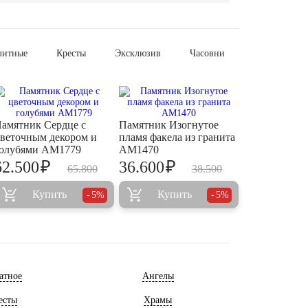
литные
Кресты
Эксклюзив
Часовни
амятник Сердце с
Памятник Изогнутое
веточным декором и
пламя факела из гранита
олубями AM1779
AM1470
₽
₽
62.500
36.600
65.800
38.500
Купить
Купить
5%
5%
атное
Ангелы
есты
Храмы