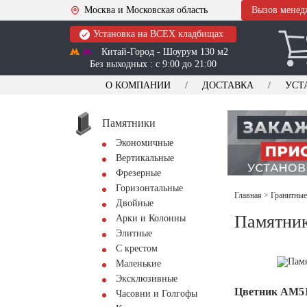
Москва и Московская область
Вызов менед
Установка на ВСЕХ кладбищах
Китай-Город - Шоурум 130 м2
Без выходных : с 9:00 до 21:00
О КОМПАНИИ
ДОСТАВКА
УСТ
Памятники
Экономичные
Вертикальные
Фрезерные
Горизонтальные
Главная
>
Гранитные
Двойные
Памятник
Арки и Колонны
Элитные
С крестом
Маленькие
Эксклюзивные
Цветник АМ5
Часовни и Голгофы