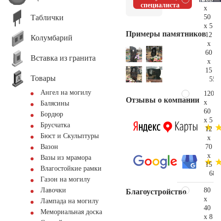
специалиста
x
Таблички
50
x 5
Примеры памятников
12
Колумбарий
x
60
Вставка из гранита
x
15
Товары
55.
Ангел на могилу
120
Отзывы о компании
x
Балясины
60
Бордюр
x 5
Брусчатка
12
Бюст и Скульптуры
x
70
Вазон
x
Вазы из мрамора
15
Влагостойкие рамки
68.
Газон на могилу
80
Лавочки
Благоустройство
x
Лампада на могилу
40
Мемориальная доска
x 8