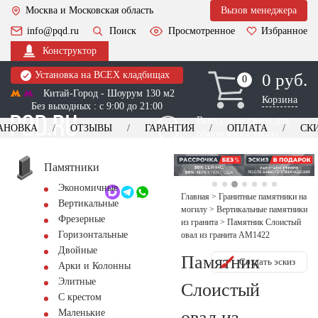
Москва и Московская область
Вызов менеджера
info@pqd.ru
Поиск
Просмотренное
Избранное
Конструктор
Установка на ВСЕХ кладбищах
0 руб.
0
0
Китай-Город - Шоурум 130 м2
Корзина
Без выходных : с 9:00 до 21:00
Выезд менеджера для
АНОВКА
ОТЗЫВЫ
ГАРАНТИЯ
ОПЛАТА
СК
оформления заказа
изготовление
Заказать выезд
памятников
+7 (495) 518-44-23
Памятники
Экономичные
Обратный звонок
Главная
>
Гранитные памятники на
Вертикальные
могилу
>
Вертикальные памятники
Фрезерные
из гранита
>
Памятник Слоистый
Горизонтальные
овал из гранита AM1422
Двойные
Памятник
Создать эскиз
Арки и Колонны
Элитные
Слоистый
С крестом
овал из
Маленькие