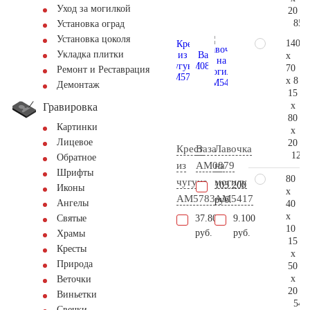
Уход за могилкой
20
85.
Установка оград
Установка цоколя
140
Укладка плитки
x
70
Ремонт и Реставрация
x 8
Демонтаж
15
x
Гравировка
80
Картинки
x
Лицевое
20
Крест
Ваза
Лавочка
125.
Обратное
из
AM0879
на
Шрифты
80
чугуна
могилу
103.200
Иконы
x
AM5783
AM5417
руб.
Ангелы
40
x
37.800
9.100
Святые
10
руб.
руб.
Храмы
15
Кресты
x
Природа
50
x
Веточки
20
Виньетки
54.
Свечки