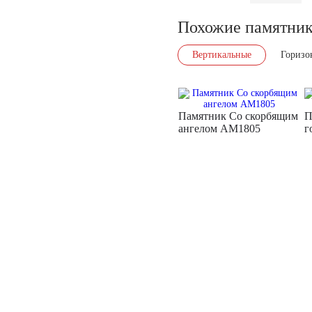
Похожие памятни
Вертикальные
Горизо
Памятник Со скорбящим
П
ангелом AM1805
г