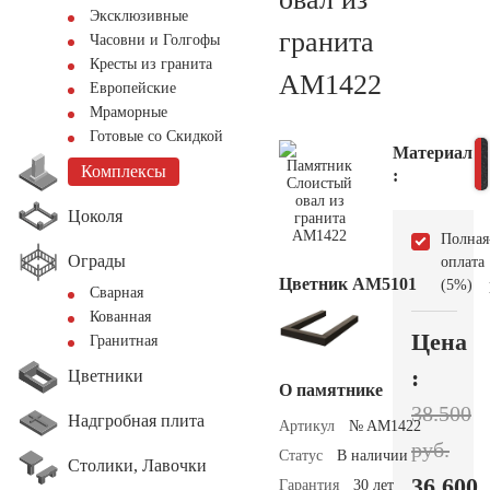
Эксклюзивные
гранита
Часовни и Голгофы
Кресты из гранита
AM1422
Европейские
Мраморные
Готовые со Скидкой
Материал
Комплексы
:
Цоколя
Полная
Ограды
оплата
Цветник АМ5101
(5%)
Сварная
Кованная
Цена
Гранитная
:
Цветники
О памятнике
38.500
Надгробная плита
Артикул
№ AM1422
руб.
Статус
В наличии
Столики, Лавочки
36.600
Гарантия
30 лет