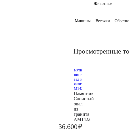
Животные
Машины
Веточки
Обратно
Просмотренные т
Памятник
Слоистый
овал
из
гранита
AM1422
₽
36.600
38.500