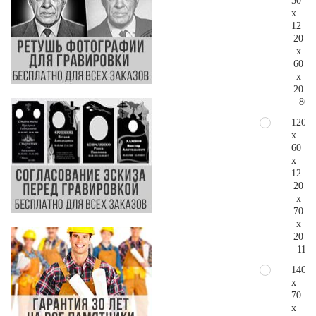
50
x
12
20
x
60
x
20
86.
120
x
60
x
12
20
x
70
x
20
114.
140
x
70
x