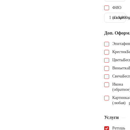
ФИО
1 шт.
(Скарпель
9.000 
Доп. Оформ
Эпитафия
Крестик
Б
Цветы
Бес
Виньетка
Свеча
Бес
Икона
(обратное
Картинка
(любая)
Услуги
Ретушь