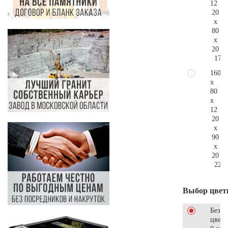
12
20
x
80
x
20
173.
160
x
80
x
12
20
x
90
x
20
228.
Выбор цвет
Без
цветн