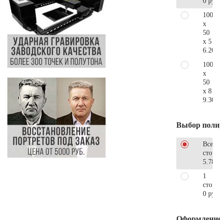
0 руб
100
x
50
x 5
6.200
100
x
50
x 8
9.300
Выбор поли
Все
стор
5.780
1
сторо
0 руб
Оформлени