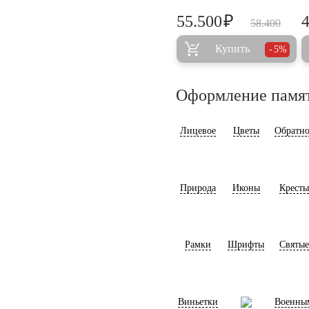
₽
55.500
58.400
Купить
5%
Оформление памя
Лицевое
Цветы
Обратно
Природа
Иконы
Кресты
Рамки
Шрифты
Святые
Виньетки
Военны