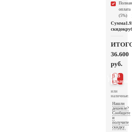
Полная
оплата
(5%)
Сумма
1.9
скидок
руб
ИТОГ
36.600
руб.
В 1
В
клик
корзин
или
наличные.
Нашли
дешевле?
Сообщите
и
получите
скидку.