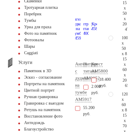
Скамейки
15
Тротуарная плитка
x
50
Поребрик
x
Тумбы
20
Урна для праха
47.
Фото на памятник
100
Фотоовалы
x
Шары
50
Сaggiati
x 8
15
Услуги
Ангел
Нитрит
Крест
x
60
с
титана
AM5800
Памятник в 3D
x
Эскиз - согласование
дудкой
AM0052
18.400
20
Портреты на памятник
на
65.
руб.
2.000
Цветной портрет
тумбе
руб.
120
Ручная гравировка
AM5917
x
Гравировка с выездом
60
55.200
Ретушь на памятник
x 8
руб.
15
Восстановление фото
x
Антидождь
70
Благоустройство
x