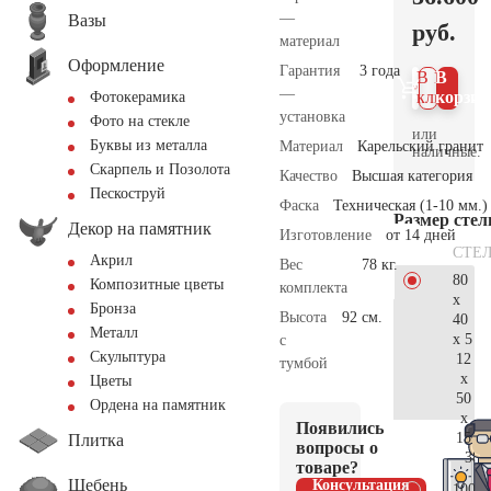
—
Вазы
руб.
материал
Оформление
Гарантия
3 года
В 1
В
—
клик
корзин
Фотокерамика
установка
Фото на стекле
или
Буквы из металла
Материал
Карельский гранит
наличные.
Скарпель и Позолота
Качество
Высшая категория
Пескоструй
Фаска
Техническая (1-10 мм.)
Размер сте
Декор на памятник
Изготовление
от 14 дней
СТЕ
Акрил
Вес
78 кг.
80
Композитные цветы
комплекта
x
Бронза
Высота
92 см.
40
Металл
x 5
с
Скульптура
12
тумбой
x
Цветы
50
Ордена на памятник
x
Появились
15
Плитка
вопросы о
38.
товаре?
Щебень
Консультация
100