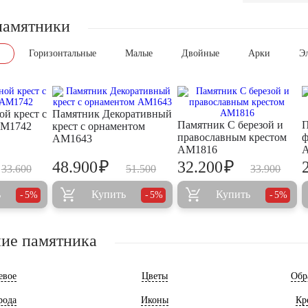
памятники
Горизонтальные
Малые
Двойные
Арки
Э
ой крест с
Памятник Декоративный
Памятник С березой и
П
AM1742
крест с орнаментом
православным крестом
ф
AM1643
AM1816
₽
₽
48.900
32.200
33.600
51.500
33.900
ь
Купить
Купить
5%
5%
5%
ие памятника
евое
Цветы
Обр
рода
Иконы
Кр