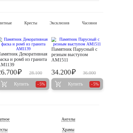
литные
Кресты
Эксклюзив
Часовни
Памятник Парусный с
амятник Декоративная
резным выступом
аска и ромб из гранита
AM1511
AM1139
₽
₽
26.700
34.200
28.100
36.000
Купить
Купить
5%
5%
атное
Ангелы
есты
Храмы