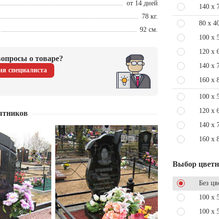
от 14 дней
140 x 
78 кг.
80 x 4
92 см.
100 x 
120 x 
опросы о товаре?
140 x 
ия специалиста
160 x 
100 x 
120 x 
ятников
140 x 
160 x 
Выбор цвет
Без цв
100 x 
100 x 