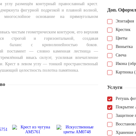
м углу размещён контурный православный крест.
Доп. Оформл
дчеркнута фигурной подрезкой и плавной волной,
 многослойное основание на прямоугольном
Эпитафия
Крестик
ввысь чистым геометрическим контуром, его верхняя
Цветы
тся строгой и горизонтальной, создавая
ный баланс с криволинейностью боков.
Виньетка
тый постамент — словно каменная лестница —
Свеча
стремлённый ввысь силуэт, усиливая впечатление
Икона (обр
и. Крест в левом углу — тонкий пространственный
рушающий целостность полотна памятника.
Картинка (
тво
Услуги
Ретушь фо
Покрытие 
Защитное 
Восстанов
Хранение н