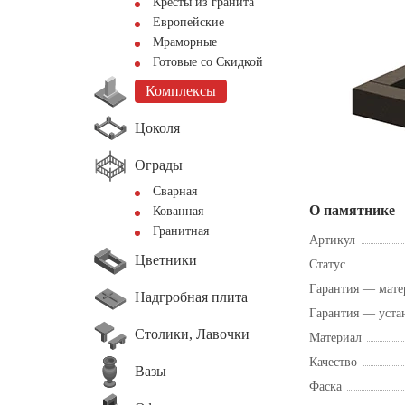
Кресты из гранита
Европейские
Мраморные
Готовые со Скидкой
Комплексы
Цоколя
Ограды
Сварная
О памятнике
Кованная
Гранитная
Артикул
Цветники
Статус
Гарантия — мате
Надгробная плита
Гарантия — уста
Столики, Лавочки
Материал
Качество
Вазы
Фаска