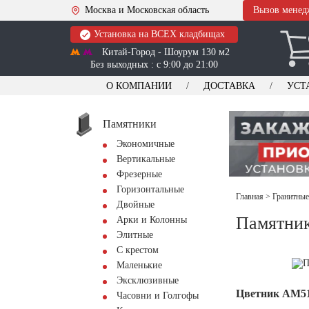
Москва и Московская область
Вызов менед
Установка на ВСЕХ кладбищах
Китай-Город - Шоурум 130 м2
Без выходных : с 9:00 до 21:00
О КОМПАНИИ
ДОСТАВКА
УСТ
Памятники
Экономичные
Вертикальные
Фрезерные
Горизонтальные
Главная
>
Гранитные
Двойные
Памятник
Арки и Колонны
Элитные
С крестом
Маленькие
Эксклюзивные
Цветник АМ5
Часовни и Голгофы