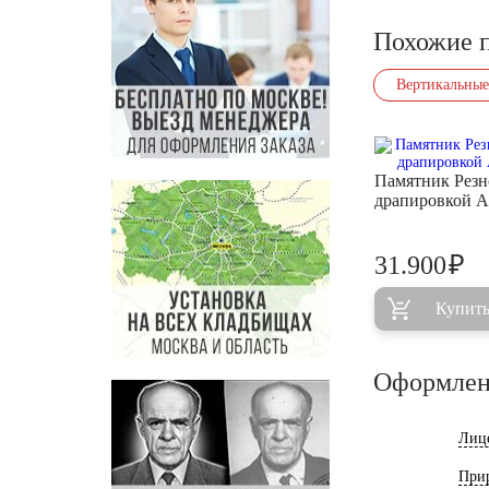
Похожие 
Вертикальные
Памятник Резн
драпировкой 
₽
31.900
Купит
Оформлен
Лиц
При