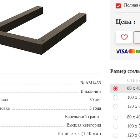
Полная 
Цена :
Размер стел
СТЕЛ
№ AM1453
80 x 4
В наличии
100 x 
риал
30 лет
120 x 
новка
3 года
Карельский гранит
80 x 4
Высшая категория
100 x 
Техническая (1-10 мм.)
120 x 