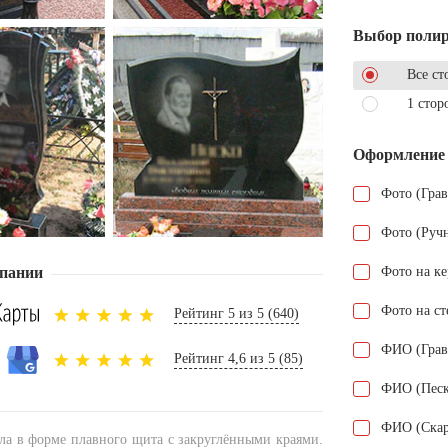
Выбор поли
Все ст
1 стор
Оформление
Фото (Гра
Фото (Руч
пании
Фото на к
Фото на ст
Рейтинг 5 из 5 (640)
ФИО (Грав
Рейтинг 4,6 из 5 (85)
ФИО (Песк
ФИО (Скар
ела в форме плавного щита с закруглёнными краями.