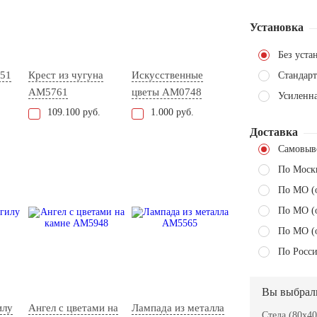
Установка
Без уста
51
Крест из чугуна
Искусственные
Стандарт
AM5761
цветы AM0748
Усиленн
109.100 руб.
1.000 руб.
Доставка
Самовыв
По Моск
По МО (
По МО (
По МО (
По Росси
Вы выбрал
илу
Ангел с цветами на
Лампада из металла
Стела (80x40