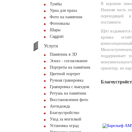
В верхнем лево
Тумбы
Нижняя часть по
Урна для праха
переходящей в
Фото на памятник
постаменте.
Фотоовалы
Шары
Щит вздымается 
Сaggiati
кромка остаё
композицион
Услуги
Многоступенча
Памятник в 3D
поддерживает у
Эскиз - согласование
монументальност
Портреты на памятник
ориентир, не на
Цветной портрет
Ручная гравировка
Благоустройс
Гравировка с выездом
Ретушь на памятник
Восстановление фото
Антидождь
Благоустройство
Уход за могилкой
Установка оград