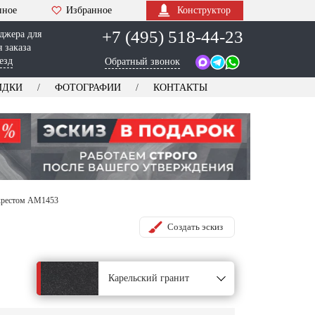
нное
Избранное
Конструктор
+7 (495) 518-44-23
джера для
 заказа
езд
Обратный звонок
ИДКИ
ФОТОГРАФИИ
КОНТАКТЫ
 крестом AM1453
Создать эскиз
Карельский гранит