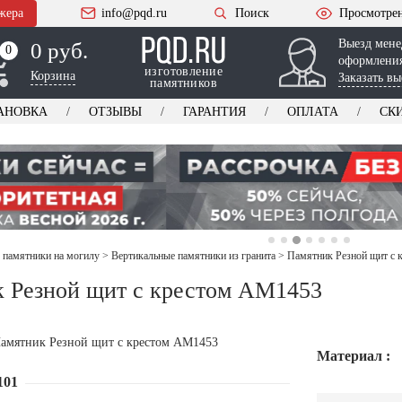
жера
info@pqd.ru
Поиск
Просмотре
Выезд мене
0 руб.
0
0
оформления
изготовление
Корзина
Заказать вы
памятников
АНОВКА
ОТЗЫВЫ
ГАРАНТИЯ
ОПЛАТА
СК
 памятники на могилу
>
Вертикальные памятники из гранита
>
Памятник Резной щит с
 Резной щит с крестом AM1453
Материал :
101