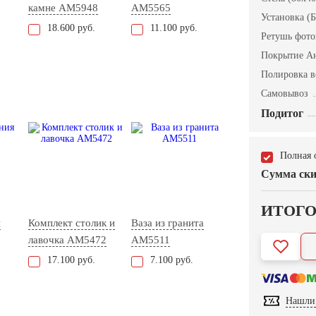
камне AM5948
AM5565
Установка (Б
18.600 руб.
11.100 руб.
Ретушь фот
Покрытие А
Полировка в
Самовывоз
Подитог
Полная 
Сумма ски
ИТОГ
я
Комплект столик и
Ваза из гранита
лавочка АМ5472
AM5511
17.100 руб.
7.100 руб.
Нашли 