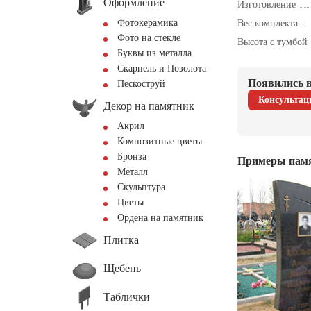
Оформление
Изготовление
Фотокерамика
Вес комплекта
Фото на стекле
Высота с тумбой
Буквы из металла
Скарпель и Позолота
Появились в
Пескоструй
Консультац
Декор на памятник
Акрил
Композитные цветы
Бронза
Примеры пам
Металл
Скульптура
Цветы
Ордена на памятник
Плитка
Щебень
Таблички