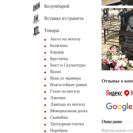
Колумбарий
Вставка из гранита
Товары
Ангел на могилу
Балясины
Бордюр
Брусчатка
Бюст и Скульптуры
Вазон
Вазы из мрамора
Отзывы о ком
Влагостойкие рамки
Газон на могилу
Лавочки
Лампада на могилу
Мемориальная доска
Скамейки
Описание
Тротуарная плитка
Поребрик
Вертикальная ст