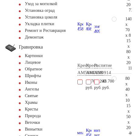
Уход за могилкой
20
73.
Установка оград
Установка цоколя
140
Укладка плитки
x
70
Ремонт и Реставрация
x 8
Демонтаж
15
x
Гравировка
80
Картинки
x
Лицевое
20
Крест
Крест
Распятие
111.
Обратное
AM5844
AM0838
AM0914
Шрифты
80
18.700
32.200
43.700
Иконы
x
руб.
руб.
руб.
Ангелы
40
x
Святые
10
Храмы
15
Кресты
x
Природа
50
x
Веточки
20
Виньетки
46.
Свечки