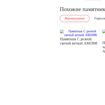
Похожие памятни
Вертикальные
Горизо
Памятник С резной
П
свечой веткой AM1898
ч
A