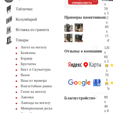
специалиста
x
Таблички
50
x 5
Примеры памятников
12
Колумбарий
x
60
Вставка из гранита
x
15
Товары
45.
Ангел на могилу
120
Отзывы о компании
x
Балясины
60
Бордюр
x 5
Брусчатка
12
Бюст и Скульптуры
x
70
Вазон
x
Вазы из мрамора
15
Влагостойкие рамки
56.
Газон на могилу
80
Лавочки
Благоустройство
x
Лампада на могилу
40
Мемориальная доска
x 8