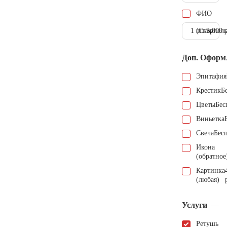
ФИО
1 шт.
(Скарпель
9.000 
Доп. Оформ
Эпитафия
Крестик
Б
Цветы
Бес
Виньетка
Свеча
Бес
Икона
(обратное
Картинка
(любая)
Услуги
Ретушь