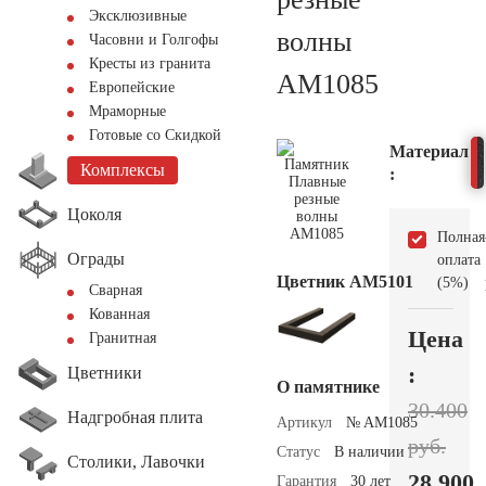
Эксклюзивные
волны
Часовни и Голгофы
Кресты из гранита
AM1085
Европейские
Мраморные
Готовые со Скидкой
Материал
Комплексы
:
Цоколя
Полная
Ограды
оплата
Цветник АМ5101
(5%)
Сварная
Кованная
Цена
Гранитная
:
Цветники
О памятнике
30.400
Надгробная плита
Артикул
№ AM1085
руб.
Статус
В наличии
Столики, Лавочки
28.900
Гарантия
30 лет