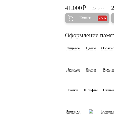
₽
41.000
43.200
Купить
5%
Оформление памя
Лицевое
Цветы
Обратно
Природа
Иконы
Кресты
Рамки
Шрифты
Святые
Виньетки
Военны