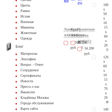
100
Цветы
x
Рамки
50
Ислам
x
Военные
10
15
Машины
Лампада
Крест
Гранитная
x
Животные
AM0864
AM5814
плитка
60
Одежда
x
AM5652
86.500
16.200
20
Блог
руб.
руб.
34.200
59.
руб.
Материалы
120
Эпитафии
x
Вопрос - Ответ
60
Сотрудники
x
10
Сертификаты
15
Новости
x
Пресса о нас
70
Вакансии
x
20
Кладбища Москвы
80.
Города обслуживания
Карта сайта
140