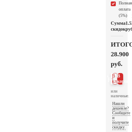
Полная
оплата
(5%)
Сумма
1.5
скидок
руб
ИТОГ
28.900
руб.
В 1
В
клик
корзин
или
наличные.
Нашли
дешевле?
Сообщите
и
получите
скидку.