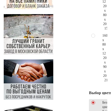
12
20
x
80
x
20
159.
160
x
80
x
12
20
x
90
x
20
212.
Выбор цвет
Без
цветн