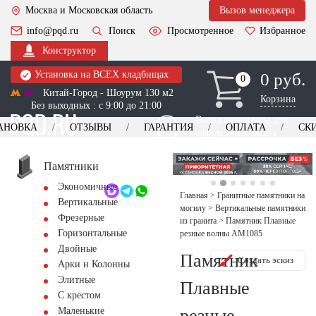
Москва и Московская область
Вызов менеджера
info@pqd.ru
Поиск
Просмотренное
Избранное
Конструктор
Установка на ВСЕХ кладбищах
0 руб.
0
0
Китай-Город - Шоурум 130 м2
Корзина
Без выходных : с 9:00 до 21:00
Выезд менеджера для
АНОВКА
ОТЗЫВЫ
ГАРАНТИЯ
ОПЛАТА
СК
оформления заказа
изготовление
Заказать выезд
памятников
+7 (495) 518-44-23
Памятники
Экономичные
Обратный звонок
Главная
>
Гранитные памятники на
Вертикальные
могилу
>
Вертикальные памятники
Фрезерные
из гранита
>
Памятник Плавные
Горизонтальные
резные волны AM1085
Двойные
Памятник
Создать эскиз
Арки и Колонны
Элитные
Плавные
С крестом
резные
Маленькие