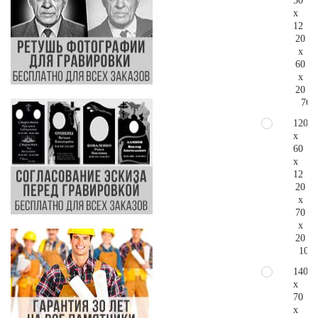
50
x
12
20
x
60
x
20
76.
120
x
60
x
12
20
x
70
x
20
102.
140
x
70
x