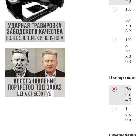
0 руб
100
x
50
x 5
6.200
100
x
50
x 8
9.300
Выбор поли
Все
стор
4.560
1
сторо
0 руб
Оформлени