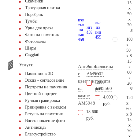
Скамейки
15
Тротуарная плитка
x
50
Поребрик
x
Тумбы
20
Урна для праха
39.
Фото на памятник
100
Фотоовалы
x
Шары
50
Сaggiati
x 8
15
Услуги
Ангел
Ангел
Балясина
x
60
с
AM5902
из
Памятник в 3D
x
Эскиз - согласование
цветами
гранита
1.900
20
Портреты на памятник
на
AM5560
55.
руб.
Цветной портрет
камне
4.000
120
Ручная гравировка
AM5948
x
руб.
Гравировка с выездом
60
18.600
Ретушь на памятник
x 8
руб.
15
Восстановление фото
x
Антидождь
70
Благоустройство
x