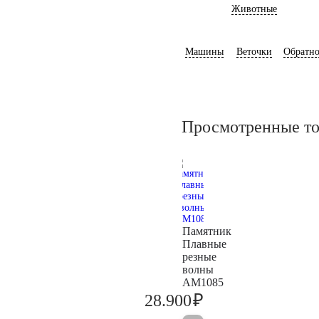
Животные
Машины
Веточки
Обратно
Просмотренные т
Памятник
Плавные
резные
волны
AM1085
₽
28.900
30.400