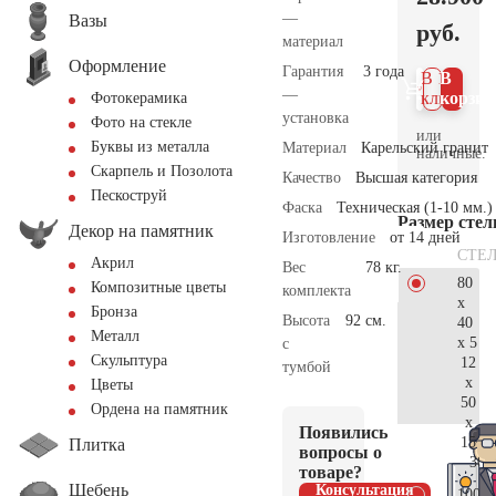
—
Вазы
руб.
материал
Оформление
Гарантия
3 года
В 1
В
—
клик
корзин
Фотокерамика
установка
Фото на стекле
или
Буквы из металла
Материал
Карельский гранит
наличные.
Скарпель и Позолота
Качество
Высшая категория
Пескоструй
Фаска
Техническая (1-10 мм.)
Размер сте
Декор на памятник
Изготовление
от 14 дней
СТЕ
Акрил
Вес
78 кг.
80
Композитные цветы
комплекта
x
Бронза
Высота
92 см.
40
Металл
x 5
с
Скульптура
12
тумбой
x
Цветы
50
Ордена на памятник
x
Появились
15
Плитка
вопросы о
30.
товаре?
Щебень
Консультация
100