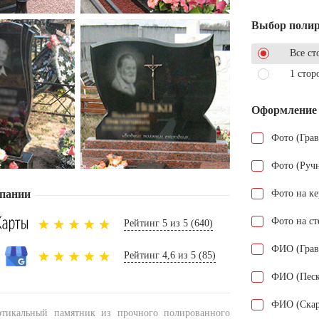
Выбор поли
Все ст
1 стор
Оформление
Фото (Гра
Фото (Руч
пании
Фото на к
Фото на ст
Рейтинг 5 из 5 (640)
ФИО (Грав
Рейтинг 4,6 из 5 (85)
ФИО (Песк
ФИО (Скар
ртикальный памятник из прочного полированного