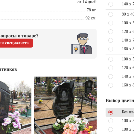
от 14 дней
140 x 
78 кг.
80 x 4
92 см.
100 x 
120 x 
опросы о товаре?
140 x 
ия специалиста
160 x 
100 x 
120 x 
ятников
140 x 
160 x 
Выбор цвет
Без цв
100 x 
100 x 