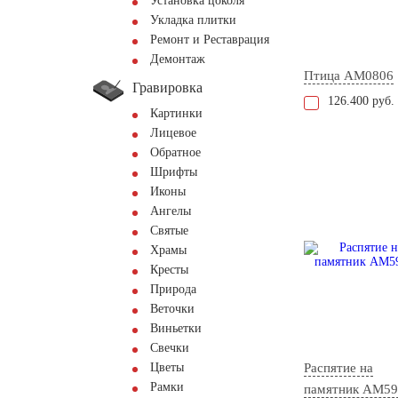
Установка цоколя
Укладка плитки
Ремонт и Реставрация
Демонтаж
Птица AM0806
Гравировка
126.400 руб.
Картинки
Лицевое
Обратное
Шрифты
Иконы
Ангелы
Святые
Храмы
Кресты
Природа
Веточки
Виньетки
Свечки
Цветы
Распятие на
Рамки
памятник AM59