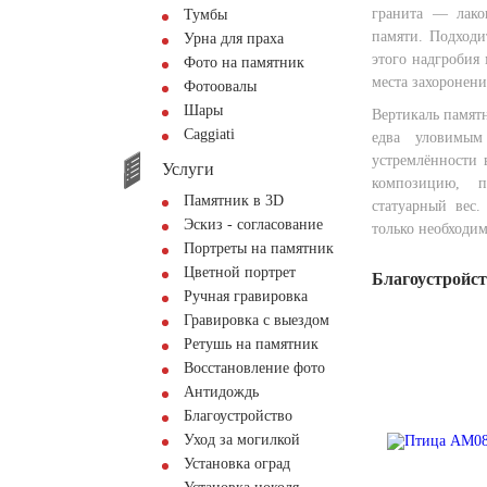
гранита — лако
Тумбы
памяти. Подходи
Урна для праха
этого надгробия
Фото на памятник
места захоронени
Фотоовалы
Шары
Вертикаль памят
Сaggiati
едва уловимым
устремлённости 
Услуги
композицию, п
Памятник в 3D
статуарный вес.
Эскиз - согласование
только необходи
Портреты на памятник
Цветной портрет
Благоустройс
Ручная гравировка
Гравировка с выездом
Ретушь на памятник
Восстановление фото
Антидождь
Благоустройство
Уход за могилкой
Установка оград