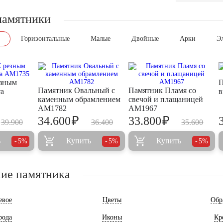
памятники
Горизонтальные
Малые
Двойные
Арки
Э
езным
П
Памятник Овальный с
Памятник Пламя со
та
в
каменным обрамлением
свечой и плащаницей
AM1782
AM1967
₽
₽
34.600
33.800
39.900
36.400
35.600
ь
Купить
Купить
5%
5%
5%
ие памятника
евое
Цветы
Обр
рода
Иконы
Кр