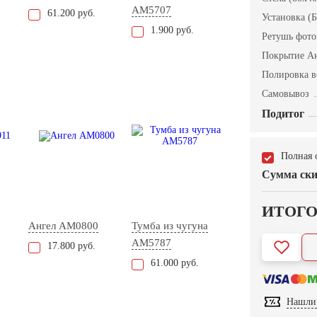
AM5707
61.200 руб.
Установка (Б
1.900 руб.
Ретушь фот
Покрытие А
Полировка в
Самовывоз
Подитог
Полная 
Сумма ски
ИТОГ
Ангел AM0800
Тумба из чугуна
AM5787
17.800 руб.
61.000 руб.
Нашли 