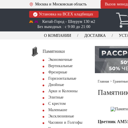
Москва и Московская область
Вызов менед
Установка на ВСЕХ кладбищах
Китай-Город - Шоурум 130 м2
Без выходных : с 9:00 до 21:00
О КОМПАНИИ
ДОСТАВКА
УСТ
Памятники
Экономичные
Вертикальные
Фрезерные
Горизонтальные
Главная
>
Гранитные
Двойные
Памятник
Арки и Колонны
Элитные
С крестом
Маленькие
Эксклюзивные
Цветник АМ5
Часовни и Голгофы