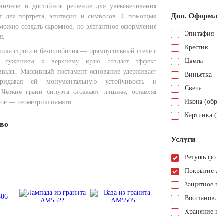
ничное и достойное решение для увековечивания
Доп. Оформл
т для портрета, эпитафии и символов. С помощью
 можно создать скромное, но элегантное оформление
Эпитафия
я.
Крестик
ника строга и безошибочна — прямоугольный стеле с
Цветы
 сужением к верхнему краю создаёт эффект
ввысь. Массивный постамент-основание удерживает
Виньетка
ридавая ей монументальную устойчивость и
Свеча
 Чёткие грани силуэта отсекают лишнее, оставляя
Икона (обр
мое — геометрию памяти.
Картинка (
тво
Услуги
Ретушь фо
Покрытие 
Защитное 
Восстанов
Хранение н