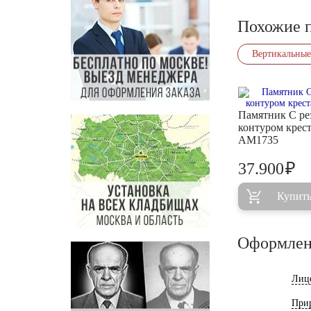
Похожие 
Вертикальные
Памятник С р
контуром крес
AM1735
₽
37.900
Купит
Оформлен
Лиц
При