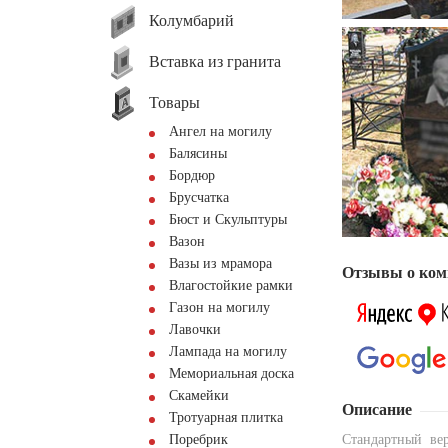
Колумбарий
Вставка из гранита
Товары
Ангел на могилу
Балясины
Бордюр
Брусчатка
Бюст и Скульптуры
Вазон
Вазы из мрамора
Отзывы о ком
Влагостойкие рамки
Газон на могилу
Лавочки
Лампада на могилу
Мемориальная доска
Скамейки
Описание
Тротуарная плитка
Поребрик
Стандартный ве