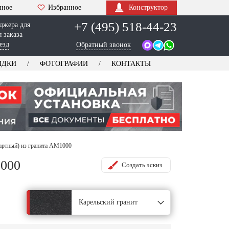
нное
Избранное
Конструктор
+7 (495) 518-44-23
джера для
 заказа
езд
Обратный звонок
ИДКИ
ФОТОГРАФИИ
КОНТАКТЫ
артный) из гранита AM1000
1000
Создать эскиз
Карельский гранит