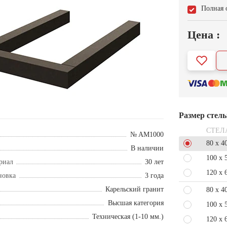
Полная 
Цена :
Размер стел
СТЕЛ
№ AM1000
80 x 4
В наличии
100 x 
риал
30 лет
120 x 
новка
3 года
Карельский гранит
80 x 4
Высшая категория
100 x 
Техническая (1-10 мм.)
120 x 