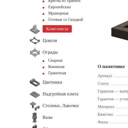
Кресты из гранита
Европейские
Мраморные
Готовые со Скидкой
Комплексы
Цоколя
Ограды
Сварная
О памятнике
Кованная
Гранитная
Артикул
Цветники
Статус
Гарантия — мате
Надгробная плита
Гарантия — уста
Столики, Лавочки
Материал
Качество
Вазы
Фаска