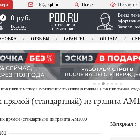
жера
info@pqd.ru
Поиск
Просмотре
Выезд мене
0 руб.
0
0
оформления
изготовление
Корзина
Заказать вы
памятников
АНОВКА
ОТЗЫВЫ
ГАРАНТИЯ
ОПЛАТА
СК
 памятники на могилу
>
Вертикальные памятники из гранита
>
Памятник прямой (станд
 прямой (стандартный) из гранита AM
Материал :
101