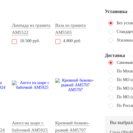
Установка
Без уста
Лампада из гранита
Ваза из гранита
Стандарт
AM5522
AM5505
Усиленн
10.500 руб.
4.800 руб.
Доставка
Самовыв
По Моск
По МО (
По МО (
По МО (
По Росси
Вы выбрал
Ангел на шаре с
Кремний бежево-
24
бабочкой AM5925
рыжий АМ5707
Стела (80x40