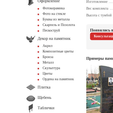
Оформление
Изготовление
Фотокерамика
Вес комплекта
Фото на стекле
Высота с тумбой
Буквы из металла
Скарпель и Позолота
Появились в
Пескоструй
Консультац
Декор на памятник
Акрил
Композитные цветы
Бронза
Примеры пам
Металл
Скульптура
Цветы
Ордена на памятник
Плитка
Щебень
Таблички