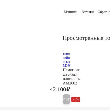
Машины
Веточки
Обратно
Просмотренные т
Памятник
Двойная
плоскость
AM2602
₽
42.100
44.300
Купить
5%