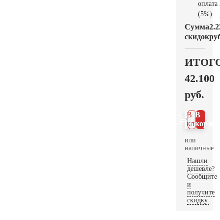
оплата
(5%)
Сумма
2.2
скидок
руб
ИТОГ
42.100
руб.
В 1
В
клик
корзин
или
наличные.
Нашли
дешевле?
Сообщите
и
получите
скидку.