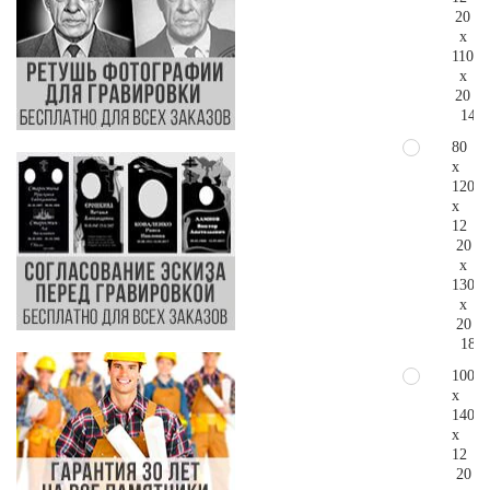
20
x
110
x
20
142.
80
x
120
x
12
20
x
130
x
20
182.
100
x
140
x
12
20