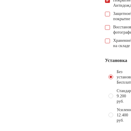
Покрытие
Антидож
Защитное
покрытие
Восстано
фотограф
Хранение
на складе
Установка
Без
установ
Бесплат
Стандар
9.200
руб.
Усиленн
12.400
руб.