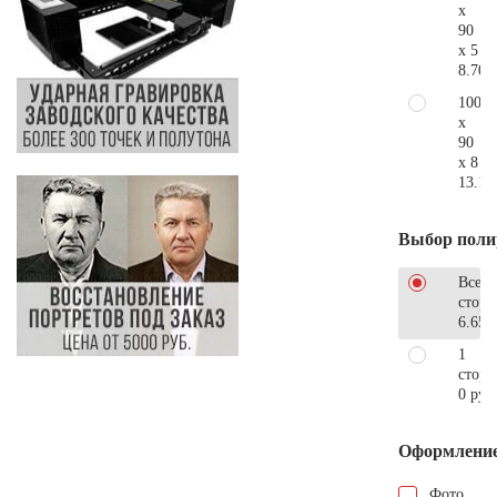
x
90
x 5
8.700
100
x
90
x 8
13.10
Выбор поли
Все
стор
6.650
1
сторо
0 руб
Оформлени
Фото