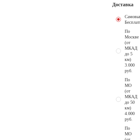
Доставка
Самовы
Бесплат
По
Москве
(от
МКАД
до 5
км)
3.000
руб.
По
МО
(от
МКАД
до 50
км)
4.000
руб.
По
МО
(от