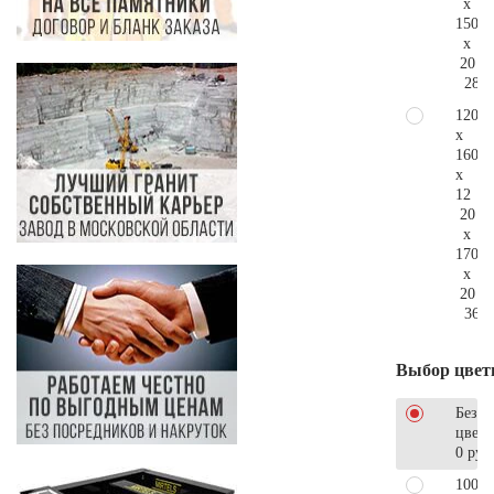
x
150
x
20
283.
120
x
160
x
12
20
x
170
x
20
364.
Выбор цвет
Без
цветн
0 руб
100