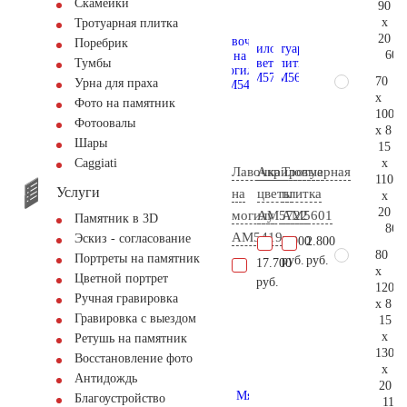
Скамейки
90
x
Тротуарная плитка
20
Поребрик
60.
Тумбы
70
Урна для праха
x
Фото на памятник
100
Фотоовалы
x 8
Шары
15
x
Сaggiati
Лавочка
Акриловые
Тротуарная
110
Услуги
на
цветы
плитка
x
20
могилу
AM5722
AM5601
Памятник в 3D
86.
AM5419
Эскиз - согласование
5.900
2.800
80
Портреты на памятник
руб.
руб.
17.700
x
Цветной портрет
руб.
120
Ручная гравировка
x 8
Гравировка с выездом
15
x
Ретушь на памятник
130
Восстановление фото
x
Антидождь
20
Благоустройство
115.