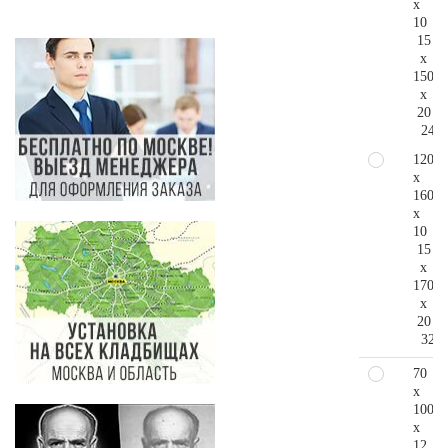
x
10
15
x
150
x
20
245.
120
x
160
x
10
15
x
170
x
20
323.
70
x
100
x
12