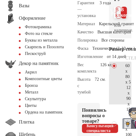
Гарантия
3 года
Вазы
—
В 1
В
клик
корзин
установка
Оформление
Материал
Карельский гранит
или
Фотокерамика
наличные.
Качество
Высшая категория
Фото на стекле
Полировка
Все стороны
Буквы из металла
Скарпель и Позолота
Фаска
Техническая (1-10 мм.)
Размер сте
Пескоструй
Изготовление
от 14 дней
СТЕ
Декор на памятник
Вес
126 кг.
60
x
комплекта
Акрил
80
Композитные цветы
Высота
72 см.
x 5
Бронза
с
12
тумбой
Металл
x
90
Скульптура
x
Цветы
15
Появились
Ордена на памятник
44.
вопросы о
товаре?
Плитка
70
Консультация
x
специалиста
Щебень
100