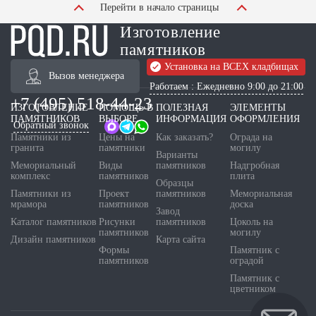
Перейти в начало страницы
Изготовление
памятников
Установка на ВСЕХ кладбищах
Вызов менеджера
Работаем : Ежедневно 9:00 до 21:00
+7 (495) 518-44-23
ИЗГОТОВЛЕНИЕ
ПОМОЩЬ В
ПОЛЕЗНАЯ
ЭЛЕМЕНТЫ
ПАМЯТНИКОВ
ВЫБОРЕ
ИНФОРМАЦИЯ
ОФОРМЛЕНИЯ
Обратный звонок
Памятники из
Цены на
Как заказать?
Ограда на
гранита
памятники
могилу
Варианты
Мемориальный
Виды
памятников
Надгробная
комплекс
памятников
плита
Образцы
Памятники из
Проект
памятников
Мемориальная
мрамора
памятников
доска
Завод
Каталог памятников
Рисунки
памятников
Цоколь на
памятников
могилу
Дизайн памятников
Карта сайта
Формы
Памятник с
памятников
оградой
Памятник с
цветником