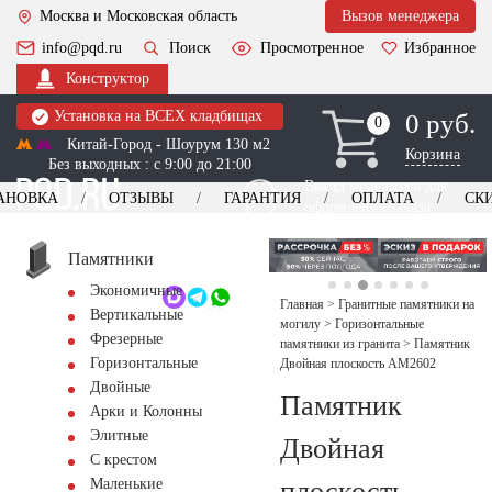
Москва и Московская область
Вызов менеджера
info@pqd.ru
Поиск
Просмотренное
Избранное
Конструктор
Установка на ВСЕХ кладбищах
0 руб.
0
0
Китай-Город - Шоурум 130 м2
Корзина
Без выходных : с 9:00 до 21:00
Выезд менеджера для
АНОВКА
ОТЗЫВЫ
ГАРАНТИЯ
ОПЛАТА
СК
оформления заказа
изготовление
Заказать выезд
памятников
+7 (495) 518-44-23
Памятники
Экономичные
Обратный звонок
Главная
>
Гранитные памятники на
Вертикальные
могилу
>
Горизонтальные
Фрезерные
памятники из гранита
>
Памятник
Горизонтальные
Двойная плоскость AM2602
Двойные
Памятник
Арки и Колонны
Элитные
Двойная
С крестом
плоскость
Маленькие