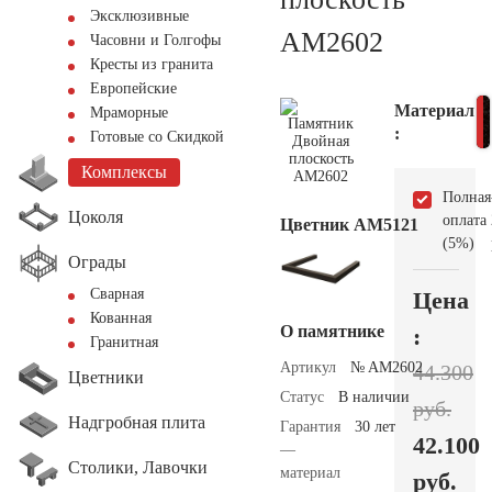
Эксклюзивные
AM2602
Часовни и Голгофы
Кресты из гранита
Европейские
Материал
Мраморные
:
Готовые со Скидкой
Комплексы
Полная
Цоколя
оплата
Цветник АМ5121
(5%)
Ограды
Сварная
Цена
Кованная
О памятнике
:
Гранитная
Артикул
№ AM2602
44.300
Цветники
Статус
В наличии
руб.
Надгробная плита
Гарантия
30 лет
42.100
—
Столики, Лавочки
материал
руб.