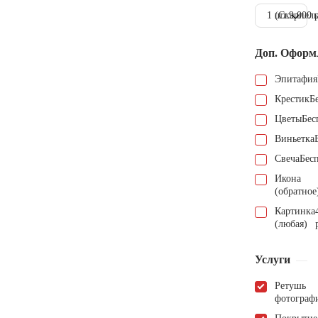
1 шт.
(Скарпель
9.000 
Доп. Оформ
Эпитафия
Крестик
Б
Цветы
Бес
Виньетка
Свеча
Бес
Икона
(обратное
Картинка
(любая)
Услуги
Ретушь
фотограф