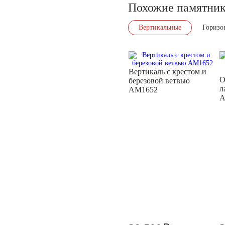
Похожие памятни
Вертикальные
Горизо
Вертикаль с крестом и
О
березовой ветвью
л
AM1652
A