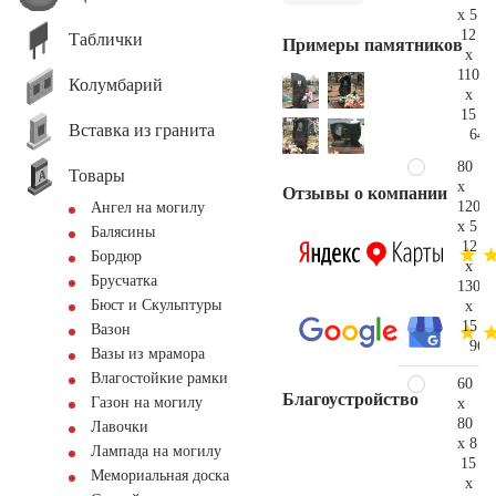
x 5
12
Таблички
Примеры памятников
x
110
Колумбарий
x
15
Вставка из гранита
64.
80
Товары
x
Отзывы о компании
120
Ангел на могилу
x 5
Балясины
12
Бордюр
x
Брусчатка
130
Бюст и Скульптуры
x
15
Вазон
96.
Вазы из мрамора
Влагостойкие рамки
60
Благоустройство
Газон на могилу
x
80
Лавочки
x 8
Лампада на могилу
15
Мемориальная доска
x