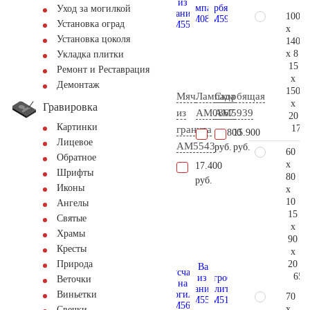
Уход за могилкой
100
Установка оград
x
Установка цоколя
140
x 8
Укладка плитки
15
Ремонт и Реставрация
x
Демонтаж
150
Мяч
Лампада
Скорбящая
x
Гравировка
из
AM0867
AM5939
20
Картинки
171.
гранита
60.800
15.900
Лицевое
AM5543
руб.
руб.
60
Обратное
x
17.400
Шрифты
80
руб.
Иконы
x
10
Ангелы
15
Святые
x
Храмы
90
Кресты
x
20
Природа
65.
Веточки
Виньетки
70
x
Свечки