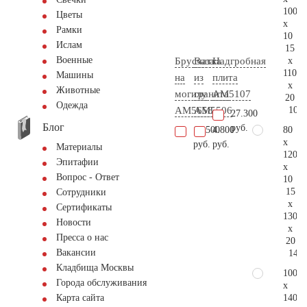
100
Цветы
x
Рамки
10
Ислам
15
Военные
x
Брусчатка
Ваза
Надгробная
110
Машины
на
из
плита
x
Животные
могилу
гранита
AM5107
20
Одежда
108.
AM5658
AM5506
27.300
Блог
руб.
80
16.500
4.800
x
руб.
руб.
Материалы
120
Эпитафии
x
Вопрос - Ответ
10
15
Сотрудники
x
Сертификаты
130
Новости
x
Пресса о нас
20
Вакансии
146.
Кладбища Москвы
100
Города обслуживания
x
140
Карта сайта