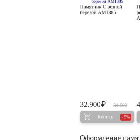
Памятник С резной
П
березой AM1885
р
A
₽
32.900
34.600
Купить
5%
Оформление памя