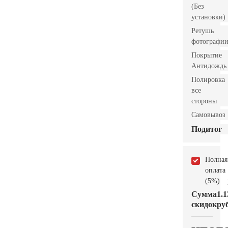
(Без
установки)
Ретушь
фотографи
Покрытие
Антидождь
Полировка
все
стороны
Самовывоз
Подитог
Полная
оплата
(5%)
Сумма
1.1
скидок
руб