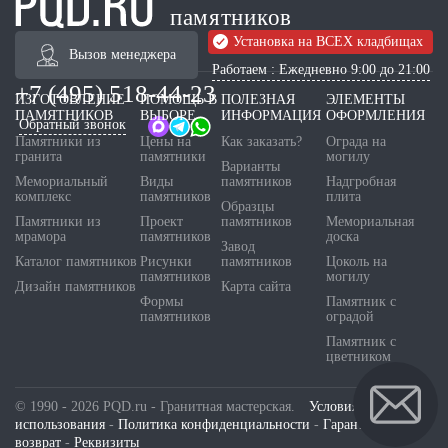
памятников
Установка на ВСЕХ кладбищах
Вызов менеджера
Работаем : Ежедневно 9:00 до 21:00
+7 (495) 518-44-23
ИЗГОТОВЛЕНИЕ
ПОМОЩЬ В
ПОЛЕЗНАЯ
ЭЛЕМЕНТЫ
ПАМЯТНИКОВ
ВЫБОРЕ
ИНФОРМАЦИЯ
ОФОРМЛЕНИЯ
Обратный звонок
Памятники из
Цены на
Как заказать?
Ограда на
гранита
памятники
могилу
Варианты
Мемориальный
Виды
памятников
Надгробная
комплекс
памятников
плита
Образцы
Памятники из
Проект
памятников
Мемориальная
мрамора
памятников
доска
Завод
Каталог памятников
Рисунки
памятников
Цоколь на
памятников
могилу
Дизайн памятников
Карта сайта
Формы
Памятник с
памятников
оградой
Памятник с
цветником
© 1990 - 2026 PQD.ru - Гранитная мастерская.
Условия
использования
-
Политика конфиденциальности
-
Гарантия и
возврат
-
Реквизиты