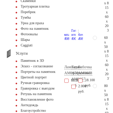
Скамейки
x 8
Тротуарная плитка
15
Поребрик
x
60
Тумбы
x
Урна для праха
20
Фото на памятник
31.
Фотоовалы
60
Шары
x
Сaggiati
50
x 8
Услуги
15
x
Памятник в 3D
60
Эскиз - согласование
Лампада
Титан
Бабочка
x
Портреты на памятник
AM0870
графитовый
AM0803
20
Цветной портрет
37.
AM0057
60.800
18.100
Ручная гравировка
руб.
руб.
80
2.000
Гравировка с выездом
x
руб.
Ретушь на памятник
50
x 8
Восстановление фото
15
Антидождь
x
Благоустройство