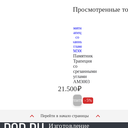
Просмотренные т
Памятник
Трапеция
со
срезанными
углами
AM3003
₽
21.500
22.600
Купить
5%
Перейти в начало страницы
Изготовление