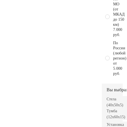
МО
(от
МКАД
до 150
км)
7.000
руб.
По
России
(любой
регион)
от
5.000
руб.
Вы выбра
Стела
(40x50x5)
Тумба
(12x60x15)
Установка