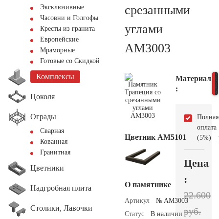
срезанными
Эксклюзивные
Часовни и Голгофы
углами
Кресты из гранита
Европейские
AM3003
Мраморные
Готовые со Скидкой
Комплексы
Материал
:
Цоколя
Ограды
Полная
оплата
Сварная
Цветник АМ5101
(5%)
Кованная
Гранитная
Цена
Цветники
:
О памятнике
Надгробная плита
22.600
Артикул
№ AM3003
Столики, Лавочки
руб.
Статус
В наличии