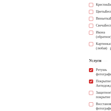
Крестик
Б
Цветы
Бес
Виньетка
Свеча
Бес
Икона
(обратное
Картинка
(любая)
Услуги
Ретушь
фотограф
Покрытие
Антидож
Защитное
покрытие
Восстано
фотограф