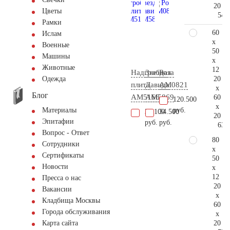
20
Цветы
54.
Рамки
60
Ислам
x
Военные
50
Машины
x
Животные
12
Надгробная
Звезда
Роза
20
Одежда
плита
Давида
AM0821
x
Блог
AM5166
AM5869
60
120.500
x
руб.
Материалы
36.100
34.500
20
Эпитафии
руб.
руб.
63.
Вопрос - Ответ
80
Сотрудники
x
Сертификаты
50
Новости
x
12
Пресса о нас
20
Вакансии
x
Кладбища Москвы
60
Города обслуживания
x
20
Карта сайта