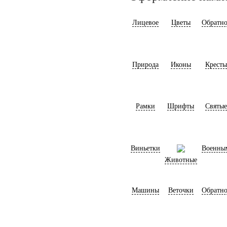
Лицевое
Цветы
Обратно
Природа
Иконы
Кресты
Рамки
Шрифты
Святые
Виньетки
Военны
Животные
Машины
Веточки
Обратно