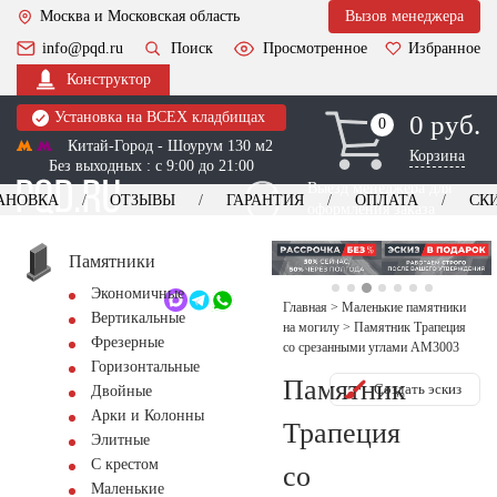
Москва и Московская область
Вызов менеджера
info@pqd.ru
Поиск
Просмотренное
Избранное
Конструктор
Установка на ВСЕХ кладбищах
0 руб.
0
0
Китай-Город - Шоурум 130 м2
Корзина
Без выходных : с 9:00 до 21:00
Выезд менеджера для
АНОВКА
ОТЗЫВЫ
ГАРАНТИЯ
ОПЛАТА
СК
оформления заказа
изготовление
Заказать выезд
памятников
+7 (495) 518-44-23
Памятники
Экономичные
Обратный звонок
Главная
>
Маленькие памятники
Вертикальные
на могилу
>
Памятник Трапеция
Фрезерные
со срезанными углами AM3003
Горизонтальные
Памятник
Создать эскиз
Двойные
Арки и Колонны
Трапеция
Элитные
С крестом
со
Маленькие