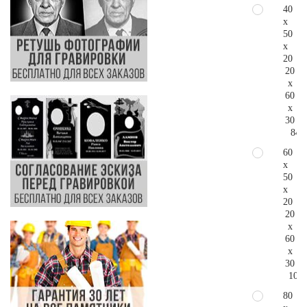
40
x
50
x
20
20
x
60
x
30
84.
60
x
50
x
20
20
x
60
x
30
105.
80