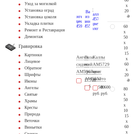
60
Уход за могилкой
x
Установка оград
20
46.
Установка цоколя
Укладка плитки
60
Ремонт и Реставрация
x
Демонтаж
50
x
Гравировка
10
15
Картинки
Ангел
Ваза
Каллы
x
Лицевое
60
сидячий
из
AM5729
Обратное
x
AM5967
гранита
цвет
Шрифты
20
AM5552
золото
17.700
40.
Иконы
руб.
12.500
8.600
Ангелы
80
руб.
руб.
x
Святые
50
Храмы
x
Кресты
10
Природа
15
Веточки
x
60
Виньетки
x
Свечки