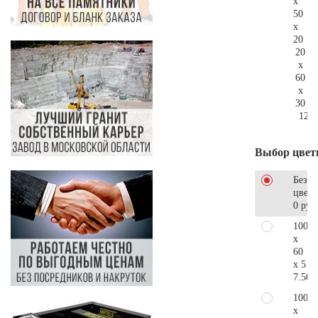
x
50
x
20
20
x
60
x
30
126.
Выбор цвет
Без
цветн
0 руб
100
x
60
x 5
7.500
100
x