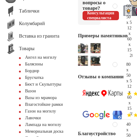
вопросы о
60
товаре?
Таблички
x
Консультация
50
специалиста
x 5
Колумбарий
12
x
Примеры памятников
Вставка из гранита
60
x
Товары
15
28.
Ангел на могилу
Балясины
80
x
Бордюр
50
Отзывы о компании
Брусчатка
x 5
Бюст и Скульптуры
12
Вазон
x
60
Вазы из мрамора
x
Влагостойкие рамки
15
Газон на могилу
35.
Лавочки
40
Лампада на могилу
x
Мемориальная доска
Благоустройство
50