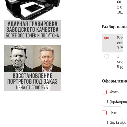
60
x 8
10.30
Выбор поли
Все
стор
3.390
1
сторо
0 руб
Оформлени
Фото
1 шт.
(Гравиров
4.900 
Фото
1 шт.
(Ручное)
12.000