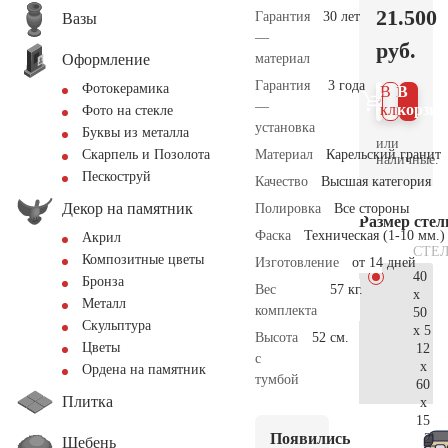
21.500
Гарантия
30 лет
Вазы
—
руб.
Оформление
материал
Гарантия
3 года
Фотокерамика
В 1
В
—
клик
корзин
Фото на стекле
установка
Буквы из металла
или
Материал
Карельский гранит
Скарпель и Позолота
наличные.
Пескоструй
Качество
Высшая категория
Декор на памятник
Полировка
Все стороны
Размер сте
Фаска
Техническая (1-10 мм.)
Акрил
СТЕ
Композитные цветы
Изготовление
от 14 дней
40
Бронза
Вес
57 кг.
x
Металл
комплекта
50
Скульптура
x 5
Высота
52 см.
Цветы
12
с
x
Ордена на памятник
тумбой
60
Плитка
x
15
Появились
22.
Щебень