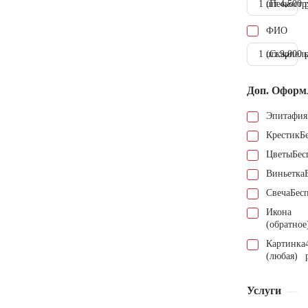
1 шт.
(Пескостр
4.500 
ФИО
1 шт.
(Скарпель
9.000 
Доп. Оформ
Эпитафия
Крестик
Б
Цветы
Бес
Виньетка
Свеча
Бес
Икона
(обратное
Картинка
(любая)
Услуги