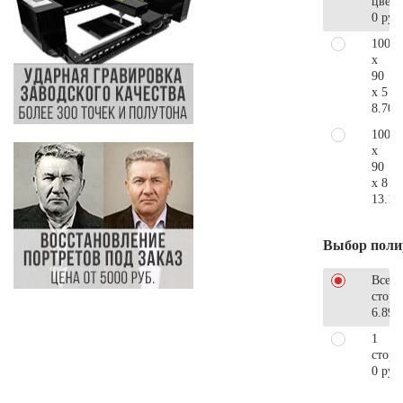
цветн
0 руб
100
x
90
x 5
8.700
100
x
90
x 8
13.10
Выбор поли
Все
стор
6.890
1
сторо
0 руб