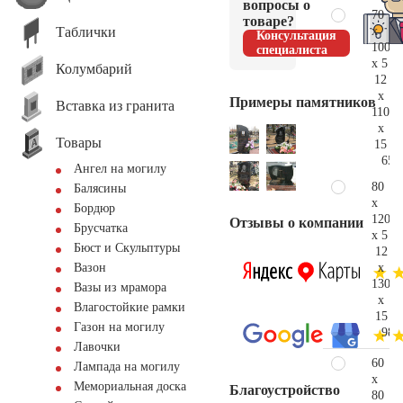
вопросы о
70
товаре?
Таблички
x
Консультация
100
специалиста
x 5
Колумбарий
12
x
Примеры памятников
Вставка из гранита
110
x
Товары
15
65.
Ангел на могилу
80
Балясины
x
Бордюр
120
Отзывы о компании
Брусчатка
x 5
Бюст и Скульптуры
12
x
Вазон
130
Вазы из мрамора
x
Влагостойкие рамки
15
Газон на могилу
98.
Лавочки
60
Лампада на могилу
x
Мемориальная доска
Благоустройство
80