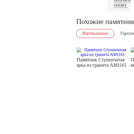
получите
скидку.
Похожие памятни
Вертикальные
Горизо
Памятник Ступенчатая
П
арка из гранита AM1161
в