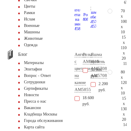
67.
Цветы
70
Рамки
x
Ислам
100
Военные
x
10
Машины
15
Животные
x
Одежда
110
x
Блог
Ангел
Розы
Яшма
20
с
AM0818
щебень
Материалы
110.
цветами
АМ5708
Эпитафии
50.000
80
на
AM5708
Вопрос - Ответ
руб.
x
Сотрудники
камне
120
2.200
x
Сертификаты
AM5855
руб.
10
Новости
18.600
15
Пресса о нас
x
руб.
Вакансии
130
x
Кладбища Москвы
20
Города обслуживания
149.
Карта сайта