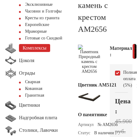
камень с
Эксклюзивные
Часовни и Голгофы
крестом
Кресты из гранита
Европейские
AM2656
Мраморные
Готовые со Скидкой
Комплексы
Материал
:
Цоколя
Полная
Ограды
оплата
Сварная
Цветник АМ5121
(5%)
Кованная
Гранитная
Цена
Цветники
:
О памятнике
Надгробная плита
45.900
Артикул
№ AM2656
Столики, Лавочки
руб.
Статус
В наличии