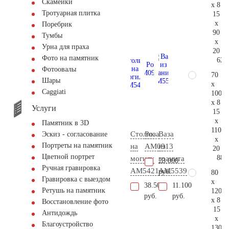
Скамейки
x 8
Тротуарная плитка
15
x
Поребрик
90
Тумбы
x
Урна для праха
20
Фото на памятник
62.
Фотоовалы
70
Шары
x
Сaggiati
100
x 8
Услуги
15
x
Памятник в 3D
110
Столик
Роза
Ваза
Эскиз - согласование
x
Портреты на памятник
на
AM0913
из
20
Цветной портрет
88.
могилу
гранита
23.000
Ручная гравировка
AM5421
AM5539
руб.
80
Гравировка с выездом
x
38.500
11.100
Ретушь на памятник
120
руб.
руб.
x 8
Восстановление фото
15
Антидождь
x
Благоустройство
130