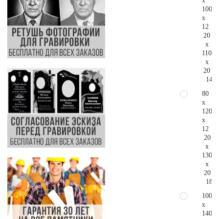
x
100
x
12
20
x
110
x
20
144.
80
x
120
x
12
20
x
130
x
20
184.
100
x
140