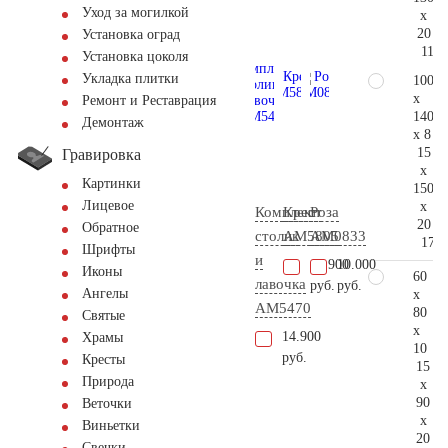
Уход за могилкой
x
20
Установка оград
117.
Установка цоколя
Укладка плитки
100
x
Ремонт и Реставрация
140
Демонтаж
x 8
15
Гравировка
x
Картинки
150
Лицевое
x
Комплект
Крест
Роза
20
Обратное
столик
AM5805
AM0833
174.
Шрифты
и
13.900
10.000
Иконы
60
лавочка
руб.
руб.
Ангелы
x
АМ5470
80
Святые
x
14.900
Храмы
10
руб.
Кресты
15
Природа
x
90
Веточки
x
Виньетки
20
Свечки