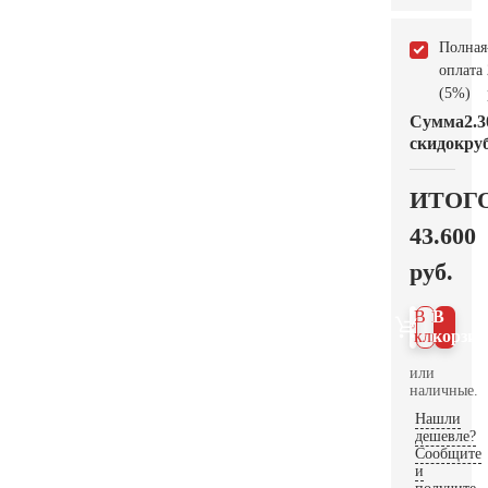
Полная
оплата
(5%)
Сумма
2.3
скидок
руб
ИТОГ
43.600
руб.
В 1
В
клик
корзин
или
наличные.
Нашли
дешевле?
Сообщите
и