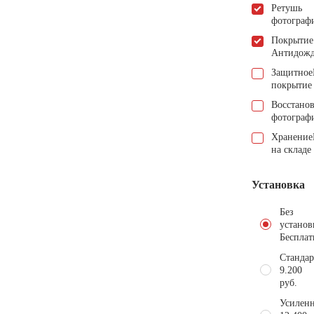
Ретушь
фотограф
Покрытие
Антидож
Защитное
покрытие
Восстано
фотограф
Хранение
на складе
Установка
Без
установ
Бесплат
Стандар
9.200
руб.
Усиленн