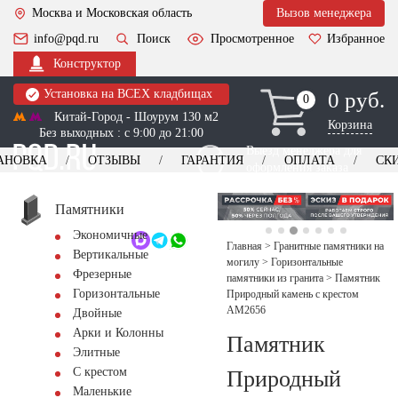
Москва и Московская область
Вызов менеджера
info@pqd.ru
Поиск
Просмотренное
Избранное
Конструктор
Установка на ВСЕХ кладбищах
0 руб.
0
0
Китай-Город - Шоурум 130 м2
Корзина
Без выходных : с 9:00 до 21:00
Выезд менеджера для
АНОВКА
ОТЗЫВЫ
ГАРАНТИЯ
ОПЛАТА
СК
оформления заказа
изготовление
Заказать выезд
памятников
+7 (495) 518-44-23
Памятники
Экономичные
Обратный звонок
Главная
>
Гранитные памятники на
Вертикальные
могилу
>
Горизонтальные
Фрезерные
памятники из гранита
>
Памятник
Горизонтальные
Природный камень с крестом
AM2656
Двойные
Арки и Колонны
Памятник
Элитные
С крестом
Природный
Маленькие