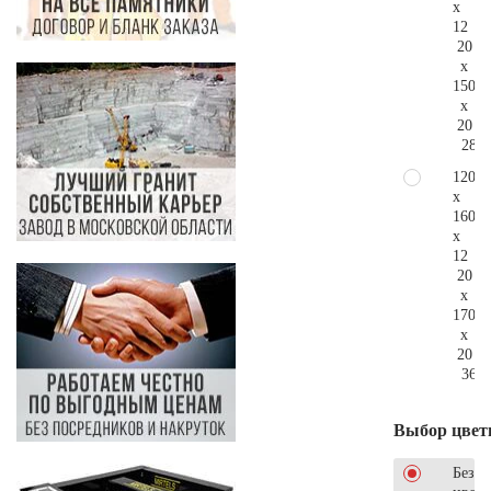
x
12
20
x
150
x
20
286.
120
x
160
x
12
20
x
170
x
20
367.
Выбор цвет
Без