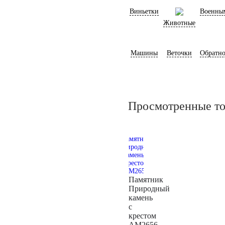
Виньетки
Военны
Животные
Машины
Веточки
Обратно
Просмотренные т
Памятник
Природный
камень
с
крестом
AM2656