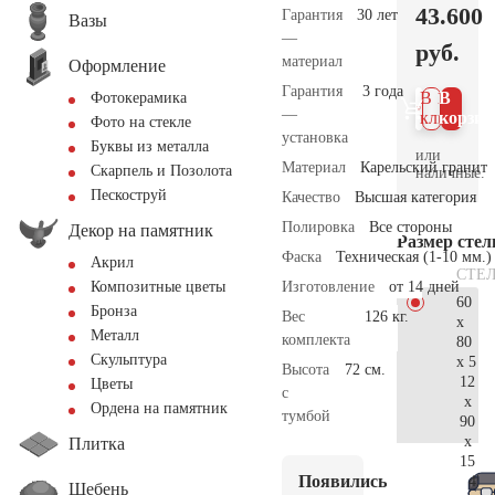
43.600
Гарантия
30 лет
Вазы
—
руб.
материал
Оформление
Гарантия
3 года
В 1
В
Фотокерамика
—
клик
корзин
Фото на стекле
установка
Буквы из металла
или
Материал
Карельский гранит
Скарпель и Позолота
наличные.
Пескоструй
Качество
Высшая категория
Полировка
Все стороны
Декор на памятник
Размер сте
Фаска
Техническая (1-10 мм.)
Акрил
СТЕ
Изготовление
от 14 дней
Композитные цветы
60
Бронза
Вес
126 кг.
x
Металл
комплекта
80
Скульптура
x 5
Высота
72 см.
12
Цветы
с
x
Ордена на памятник
тумбой
90
x
Плитка
15
Появились
45.
Щебень