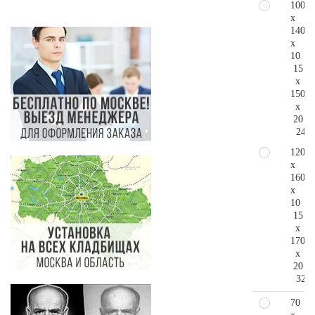
100
x
140
x
10
15
x
150
x
20
248.
120
x
160
x
10
15
x
170
x
20
326.
70