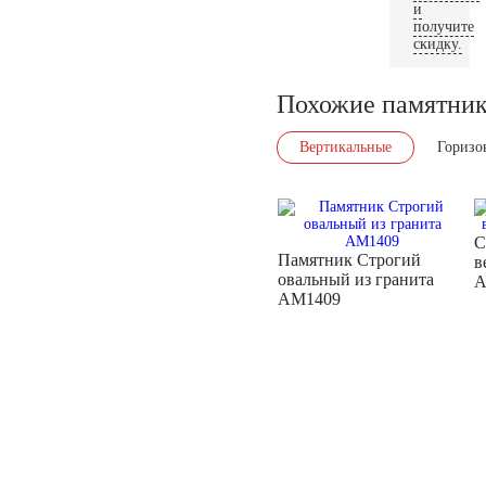
и
получите
скидку.
Похожие памятни
Вертикальные
Горизо
С
Памятник Строгий
в
овальный из гранита
A
AM1409