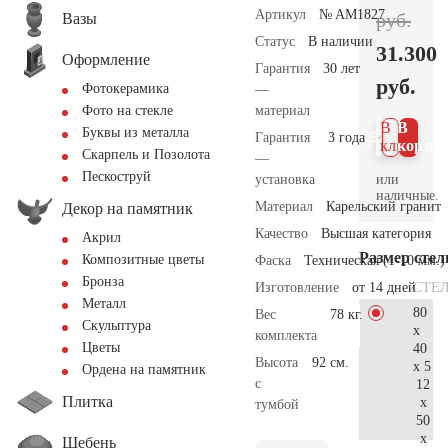
Артикул
№ AM1827
руб.
Вазы
Статус
В наличии
31.300
Оформление
Гарантия
30 лет
руб.
Фотокерамика
—
материал
Фото на стекле
В 1
В
Буквы из металла
Гарантия
3 года
клик
корзин
Скарпель и Позолота
—
Пескоструй
или
установка
наличные.
Материал
Карельский гранит
Декор на памятник
Качество
Высшая категория
Акрил
Размер сте
Композитные цветы
Фаска
Техническая (1-10 мм.)
Бронза
СТЕ
Изготовление
от 14 дней
Металл
80
Вес
78 кг.
Скульптура
x
комплекта
Цветы
40
Высота
92 см.
x 5
Ордена на памятник
с
12
Плитка
x
тумбой
50
x
Щебень