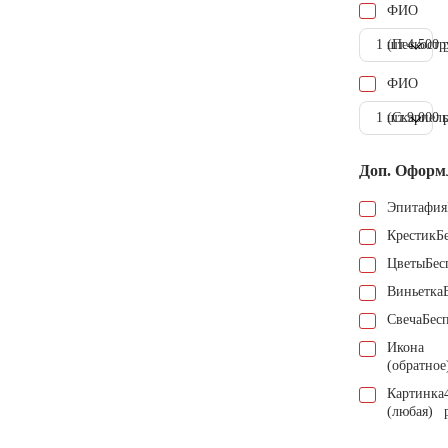
ФИО
1 шт.
(Пескостр
4.500 
ФИО
1 шт.
(Скарпель
9.000 
Доп. Оформ
Эпитафия
Крестик
Б
Цветы
Бес
Виньетка
Свеча
Бес
Икона
(обратное
Картинка
(любая)