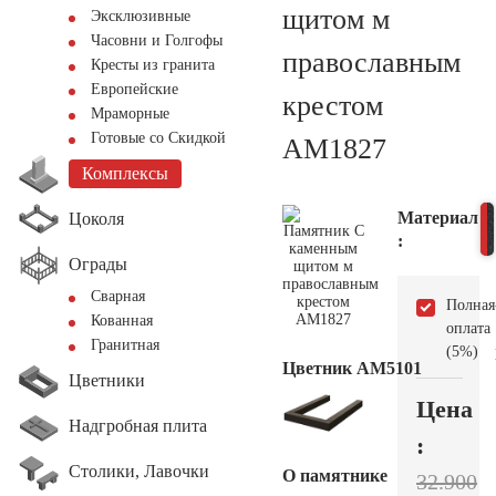
щитом м
Эксклюзивные
Часовни и Голгофы
православным
Кресты из гранита
Европейские
крестом
Мраморные
Готовые со Скидкой
AM1827
Комплексы
Материал
Цоколя
:
Ограды
Сварная
Полная
Кованная
оплата
Гранитная
(5%)
Цветник АМ5101
Цветники
Цена
Надгробная плита
:
Столики, Лавочки
О памятнике
32.900