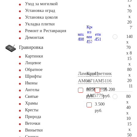
15
Уход за могилкой
x
Установка оград
70
x
Установка цоколя
20
Укладка плитки
77.
Ремонт и Реставрация
140
Демонтаж
x
Гравировка
70
x 8
Картинки
15
Лицевое
x
80
Обратное
Лампада
Крест
Цветник
x
Шрифты
20
AM0871
из
AM5116
Иконы
115.
алюминия
86.500
16.200
Ангелы
AM5779
руб.
руб.
80
Святые
x
Храмы
3.500
40
Кресты
руб.
x
Природа
10
Веточки
15
x
Виньетки
50
Свечки