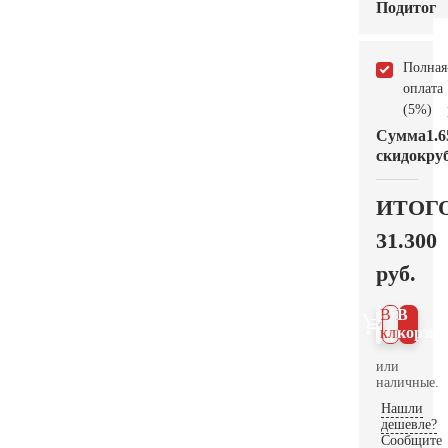
Подитог
Полная
оплата
(5%)
Сумма
1.6
скидок
руб
ИТОГ
31.300
руб.
В 1
В
клик
корзин
или
наличные.
Нашли
дешевле?
Сообщите