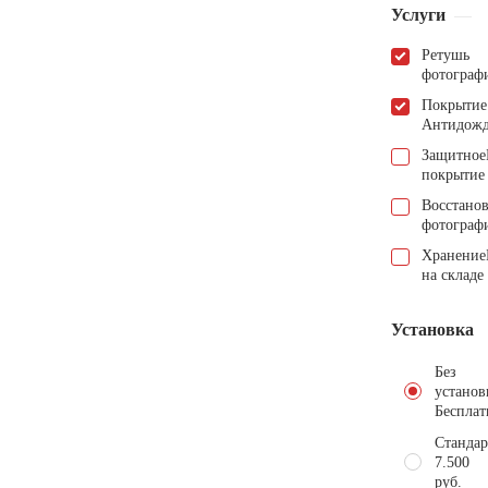
Услуги
Ретушь
фотограф
Покрытие
Антидож
Защитное
покрытие
Восстано
фотограф
Хранение
на складе
Установка
Без
установ
Бесплат
Стандар
7.500
руб.