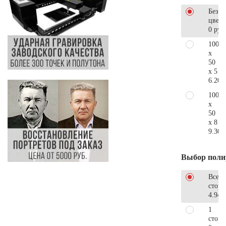
Без
цветн
0 руб
100
x
50
x 5
6.200
100
x
50
x 8
9.300
Выбор поли
Все
стор
4.940
1
сторо