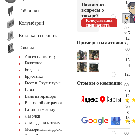
15
Появились
32.
вопросы о
Таблички
товаре?
100
Консультация
x
Колумбарий
специалиста
50
x 5
Вставка из гранита
12
Примеры памятников
x
Товары
60
x
Ангел на могилу
15
Балясины
48.
Бордюр
120
Брусчатка
x
Отзывы о компании
Бюст и Скульптуры
60
Вазон
x 5
12
Вазы из мрамора
x
Влагостойкие рамки
70
Газон на могилу
x
Лавочки
15
Лампада на могилу
60.
Мемориальная доска
80