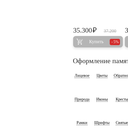
₽
35.300
37.200
Купить
5%
Оформление памя
Лицевое
Цветы
Обратно
Природа
Иконы
Кресты
Рамки
Шрифты
Святые