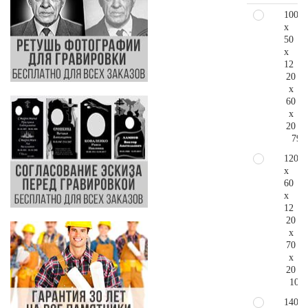
100
x
50
x
12
20
x
60
x
20
79.
120
x
60
x
12
20
x
70
x
20
106.
140