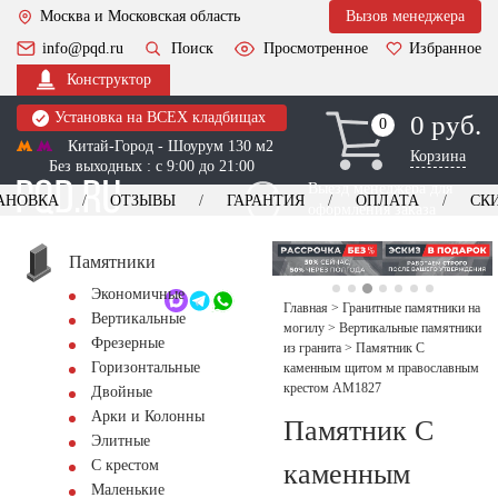
Москва и Московская область
Вызов менеджера
info@pqd.ru
Поиск
Просмотренное
Избранное
Конструктор
Установка на ВСЕХ кладбищах
0 руб.
0
0
Китай-Город - Шоурум 130 м2
Корзина
Без выходных : с 9:00 до 21:00
Выезд менеджера для
АНОВКА
ОТЗЫВЫ
ГАРАНТИЯ
ОПЛАТА
СК
оформления заказа
изготовление
Заказать выезд
памятников
+7 (495) 518-44-23
Памятники
Экономичные
Обратный звонок
Главная
>
Гранитные памятники на
Вертикальные
могилу
>
Вертикальные памятники
Фрезерные
из гранита
>
Памятник С
Горизонтальные
каменным щитом м православным
крестом AM1827
Двойные
Арки и Колонны
Памятник С
Элитные
С крестом
каменным
Маленькие