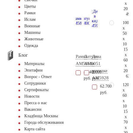
x
Цветы
20
Рамки
49.
Ислам
100
Военные
x
Машины
50
x
Животные
10
Одежда
15
Блог
x
Рамка
Латунь
Дева
60
AM5861
AM0051
в
Материалы
x
Эпитафии
накидке
20
48.400
2.000
62.
Вопрос - Ответ
AM5928
руб.
руб.
Сотрудники
120
62.700
Сертификаты
x
руб.
60
Новости
x
Пресса о нас
10
Вакансии
15
Кладбища Москвы
x
70
Города обслуживания
x
Карта сайта
20