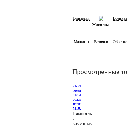
Виньетки
Военны
Животные
Машины
Веточки
Обратно
Просмотренные т
Памятник
С
каменным