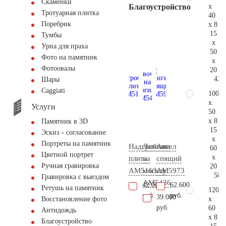
Скамейки
x
Благоустройство
Тротуарная плитка
40
Поребрик
x 8
15
Тумбы
x
Урна для праха
50
Фото на памятник
x
Фотоовалы
20
42.
Шары
Сaggiati
100
x
Услуги
50
x 8
Памятник в 3D
15
Эскиз - согласование
x
Портреты на памятник
Надгробная
Лавочка
Ангел
60
Цветной портрет
x
плита
на
спящий
Ручная гравировка
20
AM5163
могилу
AM5973
58.
Гравировка с выездом
AM5436
42.000
62.600
Ретушь на памятник
120
руб.
руб.
39.000
x
Восстановление фото
руб.
60
Антидождь
x 8
Благоустройство