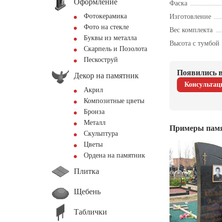
Оформление
Фаска
Фотокерамика
Изготовление
Фото на стекле
Вес комплекта
Буквы из металла
Высота с тумбой
Скарпель и Позолота
Пескоструй
Появились в
Декор на памятник
Консультац
Акрил
Композитные цветы
Бронза
Металл
Примеры пам
Скульптура
Цветы
Ордена на памятник
Плитка
Щебень
Таблички