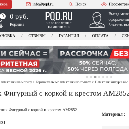
жера
info@pqd.ru
Поиск
Просмотре
Выезд мене
0 руб.
0
0
оформления
изготовление
Корзина
Заказать вы
памятников
АНОВКА
ОТЗЫВЫ
ГАРАНТИЯ
ОПЛАТА
СК
 памятники на могилу
>
Горизонтальные памятники из гранита
>
Памятник Фигурный с 
 Фигурный с коркой и крестом AM285
Материал :
121