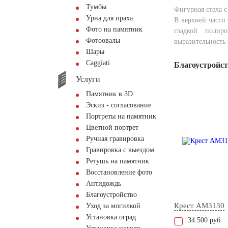
Тумбы
Фигурная стела 
Урна для праха
В верхней части
Фото на памятник
гладкой полир
Фотоовалы
выразительность
Шары
Сaggiati
Благоустройс
Услуги
Памятник в 3D
Эскиз - согласование
Портреты на памятник
Цветной портрет
Ручная гравировка
Гравировка с выездом
Ретушь на памятник
Восстановление фото
Антидождь
Благоустройство
Крест AM3130
Уход за могилкой
Установка оград
34.500 руб.