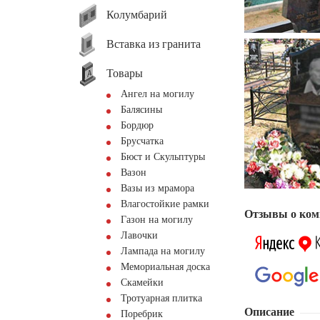
Колумбарий
Вставка из гранита
Товары
Ангел на могилу
Балясины
Бордюр
Брусчатка
Бюст и Скульптуры
Вазон
Вазы из мрамора
Влагостойкие рамки
Отзывы о ком
Газон на могилу
Лавочки
Лампада на могилу
Мемориальная доска
Скамейки
Тротуарная плитка
Описание
Поребрик