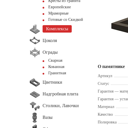
Кресты из гранита
Европейские
Мраморные
Готовые со Скидкой
Комплексы
Цоколя
Ограды
Сварная
О памятнике
Кованная
Гранитная
Артикул
Цветники
Статус
Гарантия — мате
Надгробная плита
Гарантия — уста
Столики, Лавочки
Материал
Качество
Вазы
Полировка