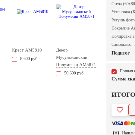
Стела (60x80
Установка (Б
Ретушь фот
Покрытие А
Полировка в
Самовывоз
Крест AM5810
Декор
Подитог
Мусульманский
8.600 руб.
Полумесяц AM5871
Полная 
50.600 руб.
Сумма ски
ИТОГ
Нашли 