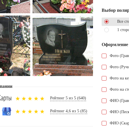
Выбор поли
Все ст
1 стор
Оформление
Фото (Гра
Фото (Руч
Фото на к
пании
Фото на ст
Рейтинг 5 из 5 (640)
ФИО (Грав
Рейтинг 4,6 из 5 (85)
ФИО (Песк
ФИО (Скар