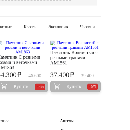
литные
Кресты
Эксклюзив
Часовни
Памятник Волнистый с
амятник С резными
резными гранями
озами и веточками
AM1561
AM1863
₽
₽
44.300
37.400
46.600
39.400
Купить
Купить
5%
5%
атное
Ангелы