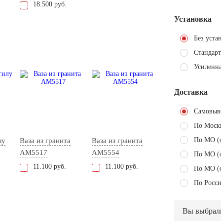
18.500 руб.
Установка
Без уста
Стандарт
Усиленн
Доставка
Самовыв
По Моск
По МО (
лу
Ваза из гранита
Ваза из гранита
AM5517
AM5554
По МО (
11.100 руб.
11.100 руб.
По МО (
По Росси
Вы выбрал