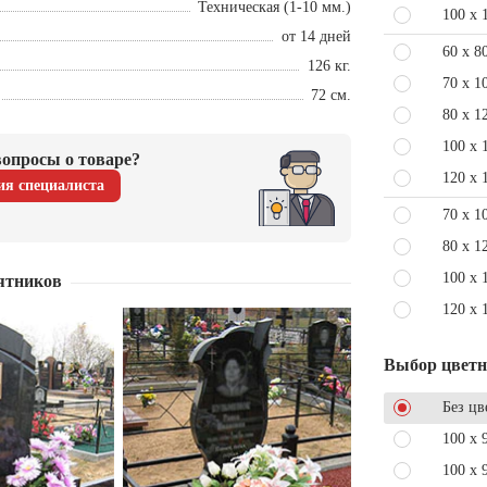
Техническая (1-10 мм.)
100 x 
от 14 дней
60 x 8
126 кг.
70 x 1
72 см.
80 x 1
100 x 
опросы о товаре?
120 x 
ия специалиста
70 x 1
80 x 1
100 x 
ятников
120 x 
Выбор цвет
Без цв
100 x 
100 x 