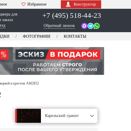
нное
Избранное
Конструктор
+7 (495) 518-44-23
джера для
 заказа
езд
Обратный звонок
ИДКИ
ФОТОГРАФИИ
КОНТАКТЫ
коркой и крестом AM2852
2
Карельский гранит