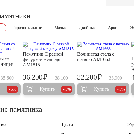
памятники
Горизонтальные
Малые
Двойные
Арки
Э
Памятник С резной
Волнистая стела с
я со
П
фигуркой медведя
ветвью AM1663
аницей
р
AM1815
₽
₽
36.200
32.200
35.600
38.100
33.900
ь
Купить
Купить
5%
5%
5%
ие памятника
евое
Цветы
Обр