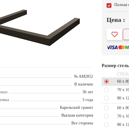
Полная 
Цена :
Размер стел
СТЕЛ
№ AM2852
60 x 8
В наличии
70 x 1
риал
30 лет
80 x 1
новка
3 года
Карельский гранит
60 x 8
Высшая категория
70 x 1
Все стороны
80 x 1