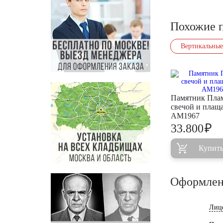
Похожие 
Вертикальные
Памятник Плам
свечой и плащ
AM1967
₽
33.800
Купит
Оформлен
Лиц