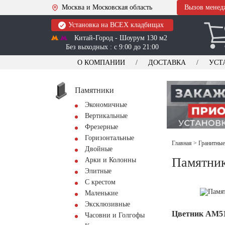
Москва и Московская область
Вызов менед
Установка на ВСЕХ кладбищах
Китай-Город - Шоурум 130 м2
Без выходных : с 9:00 до 21:00
О КОМПАНИИ
ДОСТАВКА
УСТ
Памятники
Экономичные
Вертикальные
Фрезерные
Горизонтальные
Главная
>
Гранитные
Двойные
Памятник
Арки и Колонны
Элитные
С крестом
Маленькие
Эксклюзивные
Цветник АМ5
Часовни и Голгофы