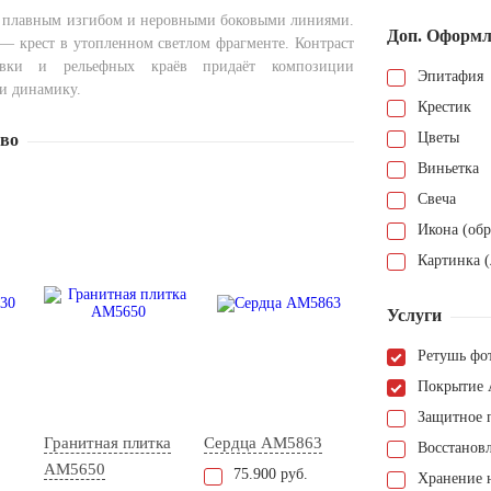
с плавным изгибом и неровными боковыми линиями.
Доп. Оформл
 — крест в утопленном светлом фрагменте. Контраст
овки и рельефных краёв придаёт композиции
Эпитафия
 и динамику.
Крестик
Цветы
тво
Виньетка
Свеча
Икона (обр
Картинка (
Услуги
Ретушь фо
Покрытие 
Защитное 
Гранитная плитка
Сердца AM5863
Восстанов
AM5650
75.900 руб.
Хранение н