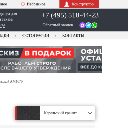
нное
Избранное
Конструктор
+7 (495) 518-44-23
джера для
 заказа
езд
Обратный звонок
ИДКИ
ФОТОГРАФИИ
КОНТАКТЫ
машкой AM1676
Карельский гранит