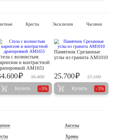
литные
Кресты
Эксклюзив
Часовни
Памятник Срезанные
тела с волнистым
углы из гранита AM1010
арнизом и контрастной
рапировкой AM1651
₽
₽
34.600
25.700
36.400
27.100
Купить
Купить
5%
5%
атное
Ангелы
есты
Храмы