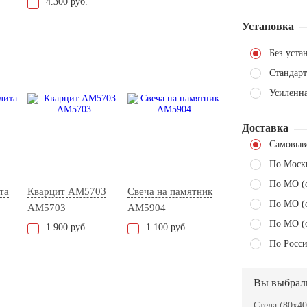
4.300 руб.
Установка
Без уста
Стандарт
Усиленн
Доставка
Самовыв
По Моск
По МО (
та
Кварцит АМ5703
Свеча на памятник
По МО (
AM5703
AM5904
По МО (
1.900 руб.
1.100 руб.
По Росси
Вы выбрал
Стела (80x40