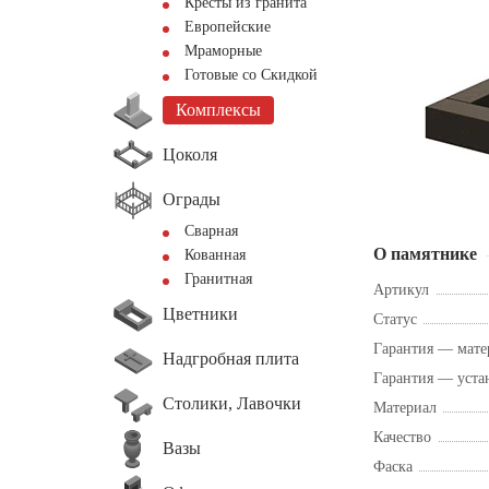
Кресты из гранита
Европейские
Мраморные
Готовые со Скидкой
Комплексы
Цоколя
Ограды
Сварная
О памятнике
Кованная
Гранитная
Артикул
Цветники
Статус
Гарантия — мате
Надгробная плита
Гарантия — уста
Столики, Лавочки
Материал
Качество
Вазы
Фаска