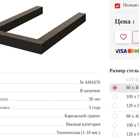
Полная 
Цена :
Размер стел
СТЕЛ
№ AM1676
80 x 4
В наличии
100 x 
риал
30 лет
120 x 
новка
3 года
Карельский гранит
80 x 4
Высшая категория
100 x 
Техническая (1-10 мм.)
120 x 