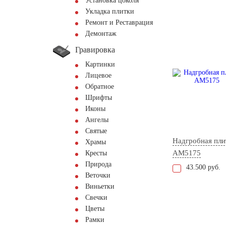
Установка цоколя
Укладка плитки
Ремонт и Реставрация
Демонтаж
Гравировка
Картинки
Лицевое
Обратное
Шрифты
Иконы
Ангелы
Святые
Надгробная пли
Храмы
AM5175
Кресты
Природа
43.500 руб.
Веточки
Виньетки
Свечки
Цветы
Рамки