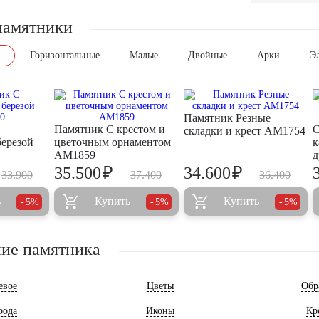
памятники
Горизонтальные
Малые
Двойные
Арки
Э
Памятник Резные
Памятник С крестом и
С
складки и крест AM1754
березой
цветочным орнаментом
к
AM1859
д
₽
₽
35.500
34.600
33.900
37.400
36.400
ь
Купить
Купить
5%
5%
5%
ие памятника
евое
Цветы
Обр
рода
Иконы
Кр