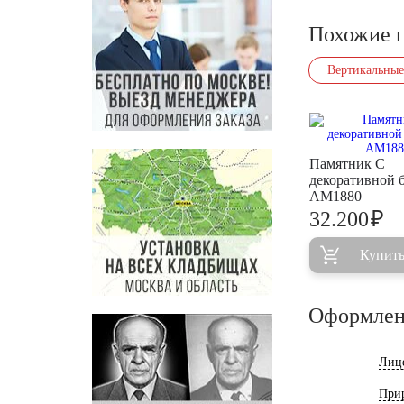
Похожие 
Вертикальные
Памятник С
декоративной 
AM1880
₽
32.200
Купит
Оформлен
Лиц
При