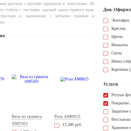
ым цветком с круглой серединой и лепестками. На
Доп. Оформл
ен стебель с листьями, идущий вдоль правого края.
нтрастная и лаконичная, с чёткими гранями и
Эпитафия
ми.
Крестик
тво
Цветы
Виньетка
Свеча
Икона (обр
Картинка (
Услуги
Ретушь фо
Покрытие 
Защитное 
Ваза из гранита
Роза AM0825
Восстанов
AM5501
13.200 руб.
Хранение н