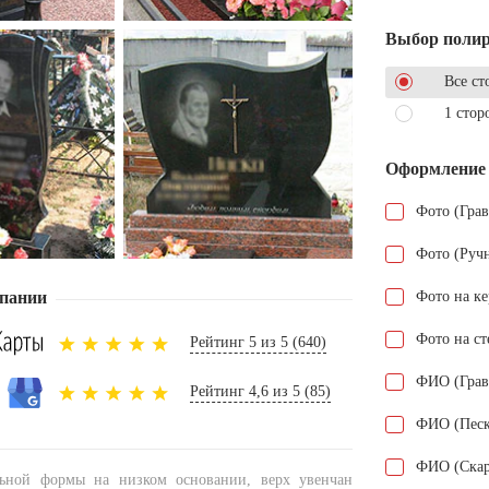
Выбор поли
Все ст
1 стор
Оформление
Фото (Гра
Фото (Руч
пании
Фото на к
Фото на ст
Рейтинг 5 из 5 (640)
ФИО (Грав
Рейтинг 4,6 из 5 (85)
ФИО (Песк
ФИО (Скар
льной формы на низком основании, верх увенчан