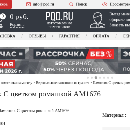
жера
info@pqd.ru
Поиск
Просмотре
Выезд мене
0 руб.
0
0
оформления
изготовление
Корзина
Заказать вы
памятников
АНОВКА
ОТЗЫВЫ
ГАРАНТИЯ
ОПЛАТА
СК
 памятники на могилу
>
Вертикальные памятники из гранита
>
Памятник С цветком ро
к С цветком ромашкой AM1676
Материал :
101