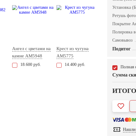
Установка (Б
Ретушь фот
Покрытие А
Полировка в
Самовывоз
Ангел с цветами на
Крест из чугуна
Подитог
камне AM5948
AM5775
18.600 руб.
14.400 руб.
Полная 
Сумма ски
ИТОГ
Нашли 