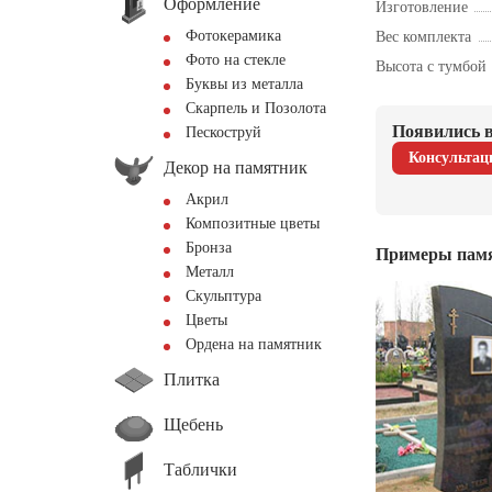
Оформление
Изготовление
Фотокерамика
Вес комплекта
Фото на стекле
Высота с тумбой
Буквы из металла
Скарпель и Позолота
Появились в
Пескоструй
Консультац
Декор на памятник
Акрил
Композитные цветы
Бронза
Примеры пам
Металл
Скульптура
Цветы
Ордена на памятник
Плитка
Щебень
Таблички