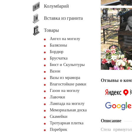
Колумбарий
Вставка из гранита
Товары
Ангел на могилу
Балясины
Бордюр
Брусчатка
Бюст и Скульптуры
Вазон
Вазы из мрамора
Отзывы о ком
Влагостойкие рамки
Газон на могилу
Лавочки
Лампада на могилу
Мемориальная доска
Скамейки
Описание
Тротуарная плитка
Поребрик
Стела прямоуго