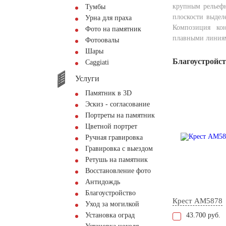
крупным рельефн
Тумбы
плоскости выдел
Урна для праха
Композиция ко
Фото на памятник
плавными линия
Фотоовалы
Шары
Благоустройс
Сaggiati
Услуги
Памятник в 3D
Эскиз - согласование
Портреты на памятник
Цветной портрет
Ручная гравировка
Гравировка с выездом
Ретушь на памятник
Восстановление фото
Антидождь
Благоустройство
Крест AM5878
Уход за могилкой
Установка оград
43.700 руб.