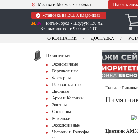
Москва и Московская область
Вызов менед
Установка на ВСЕХ кладбищах
Китай-Город - Шоурум 130 м2
Без выходных : с 9:00 до 21:00
О КОМПАНИИ
ДОСТАВКА
УСТ
Памятники
Экономичные
Вертикальные
Фрезерные
Горизонтальные
Главная
>
Гранитные
Двойные
Памятни
Арки и Колонны
Элитные
С крестом
Маленькие
Эксклюзивные
Цветник АМ5
Часовни и Голгофы