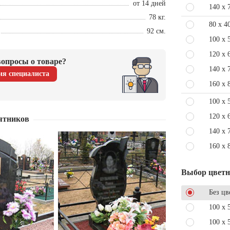
от 14 дней
140 x 
78 кг.
80 x 4
92 см.
100 x 
120 x 
опросы о товаре?
140 x 
ия специалиста
160 x 
100 x 
120 x 
ятников
140 x 
160 x 
Выбор цвет
Без цв
100 x 
100 x 