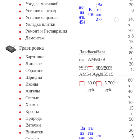
Уход за могилкой
20
87.
Установка оград
Установка цоколя
140
Укладка плитки
x
70
Ремонт и Реставрация
x 8
Демонтаж
15
x
Гравировка
Лавочка
Ваза
Ваза
80
Картинки
x
на
AM0879
из
Лицевое
20
могилу
гранита
103.200
127.
Обратное
AM5436
AM5515
руб.
Шрифты
80
39.000
5.700
Иконы
x
руб.
руб.
Ангелы
40
x
Святые
10
Храмы
15
Кресты
x
Природа
50
x
Веточки
20
Виньетки
55.
Свечки