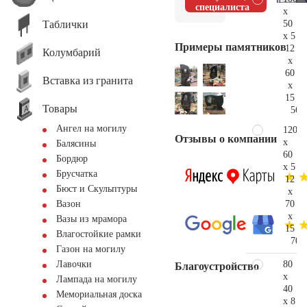
специалиста
x
Таблички
50
x 5
Примеры памятников
12
Колумбарий
x
60
Вставка из гранита
x
15
Товары
56.
Ангел на могилу
120
Отзывы о компании
x
Балясины
60
Бордюр
x 5
Брусчатка
12
Бюст и Скульптуры
x
70
Вазон
x
Вазы из мрамора
15
Влагостойкие рамки
70.
Газон на могилу
80
Лавочки
Благоустройство
x
Лампада на могилу
40
Мемориальная доска
x 8