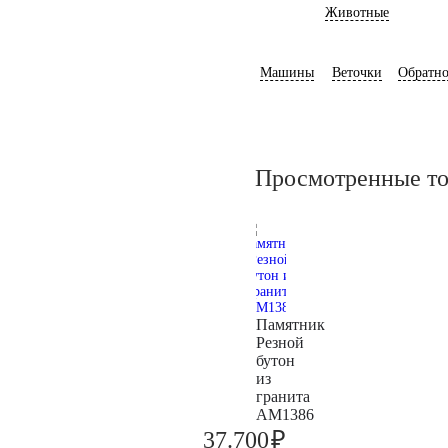
Животные
Машины
Веточки
Обратно
Просмотренные т
Памятник
Резной
бутон
из
гранита
AM1386
₽
37.700
39.700