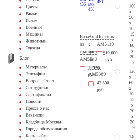
100
Цветы
x
Рамки
50
Ислам
x
Военные
10
15
Машины
Ваза
Ангел
Цветник
x
Животные
из
с
AM5110
60
Одежда
x
гранита
цветами
19.600
20
Блог
AM5540
на
руб.
70.
камне
Материалы
11.100
120
AM5889
Эпитафии
руб.
x
Вопрос - Ответ
60
42.800
Сотрудники
x
руб.
10
Сертификаты
15
Новости
x
Пресса о нас
70
Вакансии
x
20
Кладбища Москвы
94.
Города обслуживания
Карта сайта
140