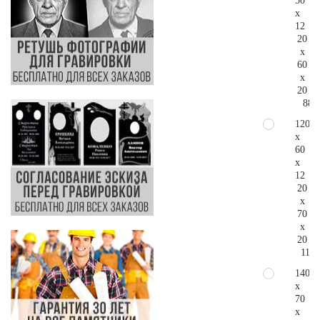
50
x
12
20
x
60
x
20
88.
120
x
60
x
12
20
x
70
x
20
116.
140
x
70
x