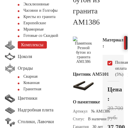
Эксклюзивные
гранита
Часовни и Голгофы
Кресты из гранита
AM1386
Европейские
Мраморные
Готовые со Скидкой
Материал
Комплексы
:
Цоколя
Полная
Ограды
оплата
Цветник АМ5101
(5%)
Сварная
Кованная
Цена
Гранитная
:
Цветники
О памятнике
39.700
Надгробная плита
Артикул
№ AM1386
руб.
Статус
В наличии
Столики, Лавочки
37.700
Гарантия
30 лет