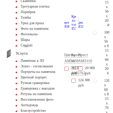
Скамейки
15
Тротуарная плитка
x
50
Поребрик
x
Тумбы
20
Урна для праха
49.
Фото на памятник
100
Фотоовалы
x
Шары
50
Сaggiati
x 8
15
Услуги
Цветы
Крест
Крест
x
60
AM5838
из
AM3110
Памятник в 3D
x
Эскиз - согласование
чугуна
112.700
20.900
20
Портреты на памятник
AM5762
67.
руб.
руб.
Цветной портрет
124.300
120
Ручная гравировка
x
руб.
Гравировка с выездом
60
Ретушь на памятник
x 8
15
Восстановление фото
x
Антидождь
70
Благоустройство
x