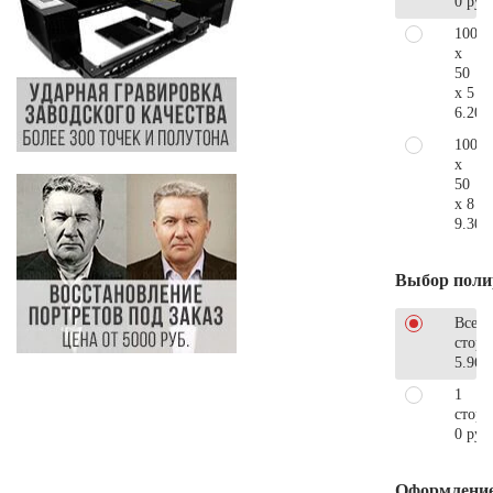
0 руб
100
x
50
x 5
6.200
100
x
50
x 8
9.300
Выбор поли
Все
стор
5.960
1
сторо
0 руб
Оформлени