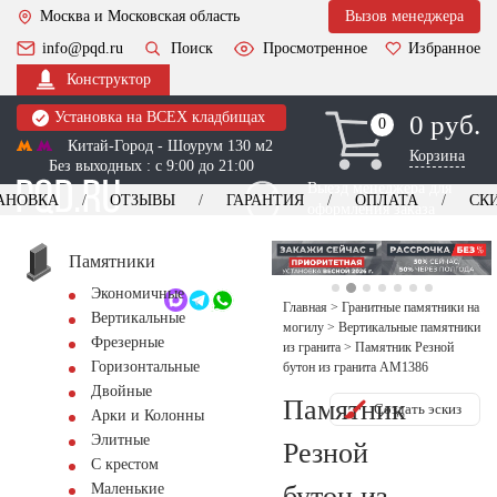
Москва и Московская область
Вызов менеджера
info@pqd.ru
Поиск
Просмотренное
Избранное
Конструктор
Установка на ВСЕХ кладбищах
0 руб.
0
0
Китай-Город - Шоурум 130 м2
Корзина
Без выходных : с 9:00 до 21:00
Выезд менеджера для
АНОВКА
ОТЗЫВЫ
ГАРАНТИЯ
ОПЛАТА
СК
оформления заказа
изготовление
Заказать выезд
памятников
+7 (495) 518-44-23
Памятники
Экономичные
Обратный звонок
Главная
>
Гранитные памятники на
Вертикальные
могилу
>
Вертикальные памятники
Фрезерные
из гранита
>
Памятник Резной
Горизонтальные
бутон из гранита AM1386
Двойные
Памятник
Создать эскиз
Арки и Колонны
Элитные
Резной
С крестом
бутон из
Маленькие