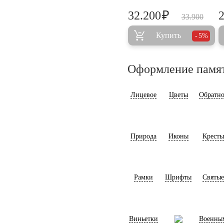
₽
32.200
33.900
Купить
5%
Оформление памя
Лицевое
Цветы
Обратно
Природа
Иконы
Кресты
Рамки
Шрифты
Святые
Виньетки
Военны