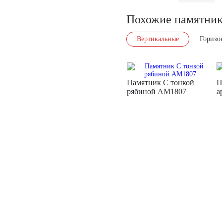
Похожие памятни
Вертикальные
Горизо
Памятник С тонкой
П
рябиной AM1807
а