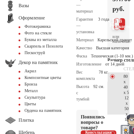
—
Вазы
руб.
материал
Оформление
Гарантия
3 года
В 1
В
—
клик
корзин
Фотокерамика
установка
Фото на стекле
или
Буквы из металла
Материал
Карельский гранит
наличные.
Скарпель и Позолота
Качество
Высшая категория
Пескоструй
Фаска
Техническая (1-10 мм.)
Размер сте
Декор на памятник
Изготовление
от 14 дней
СТЕ
Акрил
Вес
78 кг.
80
Композитные цветы
комплекта
x
Бронза
Высота
92 см.
40
Металл
x 5
с
Скульптура
12
тумбой
x
Цветы
50
Ордена на памятник
x
Появились
15
Плитка
вопросы о
39.
товаре?
Щебень
Консультация
100