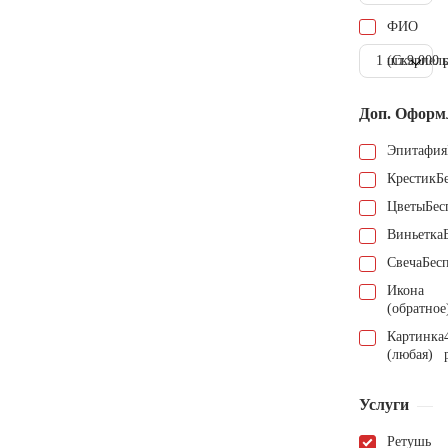
ФИО
1 шт.
(Скарпель
9.000 
Доп. Оформ
Эпитафия
Крестик
Б
Цветы
Бес
Виньетка
Свеча
Бес
Икона
(обратное
Картинка
(любая)
Услуги
Ретушь