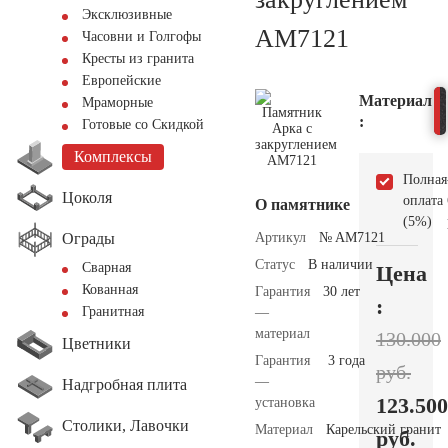
Эксклюзивные
AM7121
Часовни и Голгофы
Кресты из гранита
Европейские
Материал
Мраморные
:
Готовые со Скидкой
Комплексы
Полная
Цоколя
оплата
О памятнике
(5%)
Ограды
Артикул
№ AM7121
Статус
В наличии
Сварная
Цена
Кованная
Гарантия
30 лет
:
Гранитная
—
материал
130.000
Цветники
Гарантия
3 года
руб.
—
Надгробная плита
123.500
установка
Столики, Лавочки
Материал
Карельский гранит
руб.