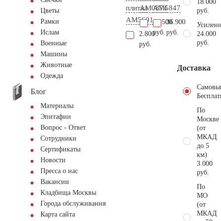
18.000
плитка
AM0874
AM5847
руб.
Цветы
AM5601
Рамки
86.500
36.900
Усиленн
руб.
руб.
Ислам
2.800
24.000
руб.
Военные
руб.
Машины
Животные
Доставка
Одежда
Самовы
Блог
Бесплат
Материалы
По
Эпитафии
Москве
Вопрос - Ответ
(от
МКАД
Сотрудники
до 5
Сертификаты
км)
Новости
3.000
Пресса о нас
руб.
Вакансии
По
Кладбища Москвы
МО
Города обслуживания
(от
МКАД
Карта сайта