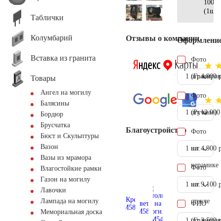
100х2
(1шт)
Таблички
Колумбарий
Отзывы о компании
Оформлени
Вставка из гранита
Фото
1 шт.
(Гравиров
4.900 
Товары
Ангел на могилу
Фото
Балясины
1 шт.
(Ручное)
12.000
Бордюр
Брусчатка
Благоустройство
Фото
Бюст и Скульптуры
Вазон
1 шт.
на
4.900 
Вазы из мрамора
керамике
Фото
Влагостойкие рамки
Газон на могилу
1 шт.
на
9.100 
Лавочки
стекле
Лампада на могилу
ФИО
Мемориальная доска
1 шт.
(Гравиров
3.500 