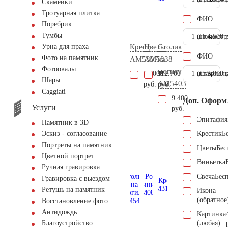
Скамейки
Тротуарная плитка
ФИО
Поребрик
Тумбы
1 шт.
(Пескостр
4.500 
Крест
Цветы
Столик
Урна для праха
ФИО
Фото на памятник
AM5807
AM5838
на
Фотоовалы
могилу
16.000
112.700
1 шт.
(Скарпель
9.000 
Шары
AM5403
руб.
руб.
Сaggiati
9.400
Доп. Оформ
Услуги
руб.
Эпитафия
Памятник в 3D
Крестик
Б
Эскиз - согласование
Портреты на памятник
Цветы
Бес
Цветной портрет
Виньетка
Ручная гравировка
Свеча
Бес
Гравировка с выездом
Ретушь на памятник
Икона
(обратное
Восстановление фото
Антидождь
Картинка
(любая)
Благоустройство