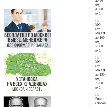
до 50
км)
4.000
руб.
По
МО
(от
МКАД
до 100
км)
5.000
руб.
По
МО
(от
МКАД
до 150
км)
7.000
руб.
По
России
(любой