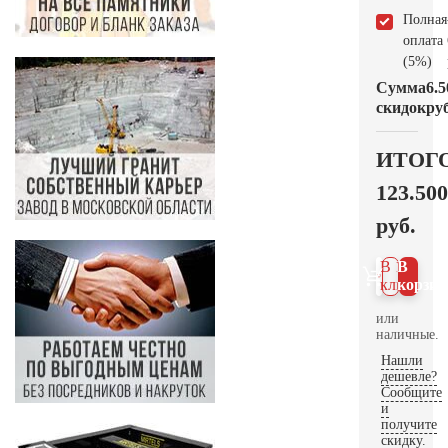
Полная
оплата
(5%)
Сумма
6.5
скидок
руб
ИТОГ
123.500
руб.
В 1
В
клик
корзин
или
наличные.
Нашли
дешевле?
Сообщите
и
получите
скидку.