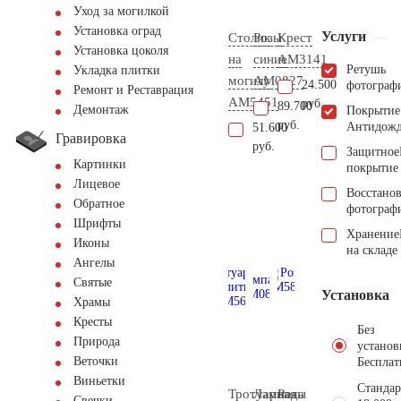
Уход за могилкой
Установка оград
Услуги
Столик
Розы
Крест
Установка цоколя
на
синие
AM3141
Ретушь
Укладка плитки
могилу
AM0827
24.500
фотограф
Ремонт и Реставрация
AM5451
руб.
89.700
Демонтаж
Покрытие
руб.
Антидож
51.600
Гравировка
руб.
Защитное
Картинки
покрытие
Лицевое
Восстано
Обратное
фотограф
Шрифты
Хранение
Иконы
на складе
Ангелы
Святые
Установка
Храмы
Кресты
Без
Природа
установ
Веточки
Бесплат
Виньетки
Стандар
Тротуарная
Лампада
Розы
Свечки