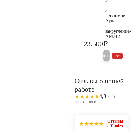
Памятник
Арка
с
закругление
AM7121
₽
123.500
130.000
Купить
5%
Отзывы о нашей
работе
4,9
из 5
635 отзывов
Отзывы
с Yandex