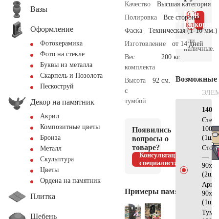
Качество
Высшая категория
Вазы
В 1
В
Полировка
Все стороны
клик
корзин
Оформление
Фаска
Техническая (1-10 мм.)
или
Фотокерамика
Изготовление
от 14 дней
наличные.
Фото на стекле
Вес
200 кг.
Буквы из металла
комплекта
Скарпель и Позолота
Возможные
Высота
92 см.
Пескоструй
с
ЭЛЕ
тумбой
Декор на памятник
140х1
Акрил
Стел
Композитные цветы
100х5
Появились
(1шт)
Бронза
вопросы о
товаре?
Стол
Металл
Консультация
—
Скульптура
специалиста
90х10
Цветы
(2шт)
Ордена на памятник
Арка
Примеры памятников
90х30
Плитка
(1шт)
Тумб
Щебень