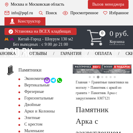
Москва и Московская область
Вызов менеджера
info@pqd.ru
Поиск
Просмотренное
Избранное
Конструктор
Установка на ВСЕХ кладбищах
0 руб.
0
0
Китай-Город - Шоурум 130 м2
Корзина
Без выходных : с 9:00 до 21:00
Выезд менеджера для
АНОВКА
ОТЗЫВЫ
ГАРАНТИЯ
ОПЛАТА
СК
оформления заказа
изготовление
Заказать выезд
памятников
+7 (495) 518-44-23
Памятники
Экономичные
Обратный звонок
Главная
>
Гранитные памятники на
Вертикальные
могилу
>
Памятник с аркой из
Фрезерные
гранита
>
Памятник Арка с
Горизонтальные
закруглением AM7121
Двойные
Памятник
Арки и Колонны
Элитные
Арка с
С крестом
закруглением
Маленькие