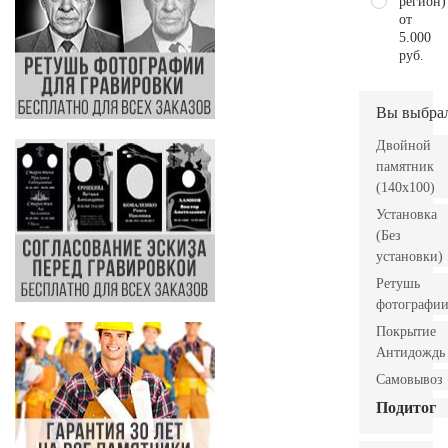
регион)
от
5.000
руб.
Вы выбра
Двойной
памятник
(140х100)
Установка
(Без
установки)
Ретушь
фотографи
Покрытие
Антидождь
Самовывоз
Подитог