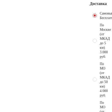
Доставка
Самовы
Бесплат
По
Москве
(от
МКАД
до 5
км)
3.000
руб.
По
МО
(от
МКАД
до 50
км)
4.000
руб.
По
МО
(от