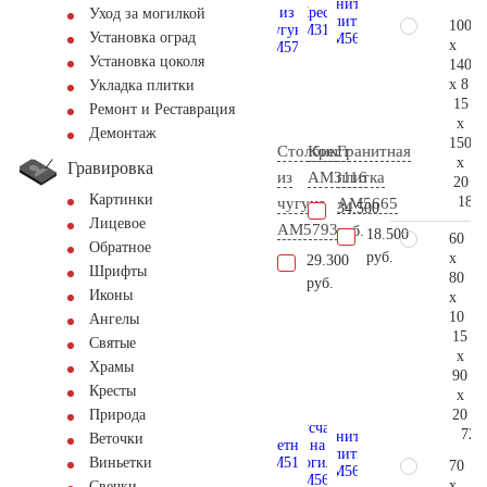
Уход за могилкой
100
Установка оград
x
Установка цоколя
140
x 8
Укладка плитки
15
Ремонт и Реставрация
x
Демонтаж
150
Столбик
Крест
Гранитная
x
Гравировка
из
AM3116
плитка
20
Картинки
181.
чугуна
AM5665
34.500
Лицевое
AM5793
руб.
18.500
60
Обратное
руб.
x
29.300
Шрифты
80
руб.
Иконы
x
10
Ангелы
15
Святые
x
Храмы
90
Кресты
x
20
Природа
72.
Веточки
Виньетки
70
x
Свечки