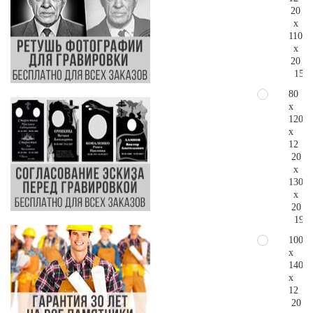
20
x
110
x
20
150.
80
x
120
x
12
20
x
130
x
20
190.
100
x
140
x
12
20