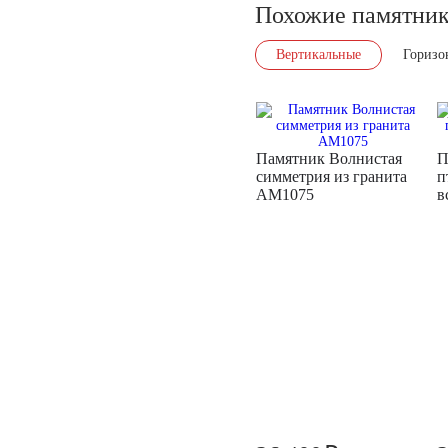
Похожие памятни
Вертикальные
Горизо
Памятник Волнистая
П
симметрия из гранита
п
AM1075
в