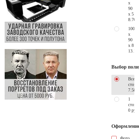
x
90
x 5
8.700
100
x
90
x 8
13.10
Выбор поли
Все
стор
7.580
1
сторо
0 руб
Оформлени
Фото