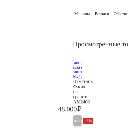
Машины
Веточки
Обратно
Просмотренные т
Памятник
Фасад
из
гранита
AM2400
₽
48.000
50.500
Купить
5%