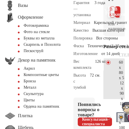
Гарантия
3 года
Вазы
—
В 1
В
клик
корзин
установка
Оформление
Материал
Карельский гранит
или
Фотокерамика
наличные.
Качество
Высшая категория
Фото на стекле
Полировка
Все стороны
Буквы из металла
Скарпель и Позолота
Фаска
Техническая (1-10 мм.)
Размер сте
Пескоструй
Изготовление
от 14 дней
СТЕ
Декор на памятник
Вес
126 кг.
60
x
комплекта
Акрил
80
Композитные цветы
Высота
72 см.
x 5
Бронза
с
12
тумбой
Металл
x
90
Скульптура
x
Цветы
15
Появились
Ордена на памятник
50.
вопросы о
товаре?
Плитка
70
Консультация
x
специалиста
Щебень
100