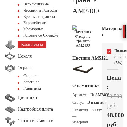
Эксклюзивные
AM2400
Часовни и Голгофы
Кресты из гранита
Европейские
Материал
Мраморные
:
Готовые со Скидкой
Комплексы
Полная
Цоколя
оплата
Цветник АМ5121
(5%)
Ограды
Сварная
Цена
Кованная
О памятнике
:
Гранитная
Артикул
№ AM2400
50.500
Цветники
Статус
В наличии
руб.
Надгробная плита
Гарантия
30 лет
48.000
—
Столики, Лавочки
материал
руб.