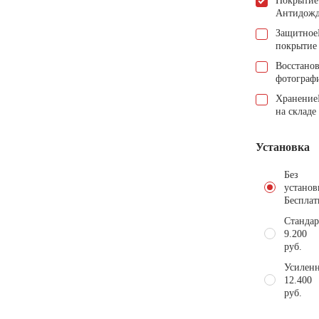
Покрытие
Антидож
Защитное
покрытие
Восстано
фотограф
Хранение
на складе
Установка
Без
установ
Бесплат
Стандар
9.200
руб.
Усиленн
12.400
руб.