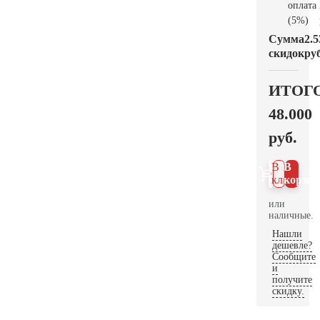
оплата
(5%)
Сумма
2.5
скидок
руб
ИТОГ
48.000
руб.
В 1
В
клик
корзин
или
наличные.
Нашли
дешевле?
Сообщите
и
получите
скидку.