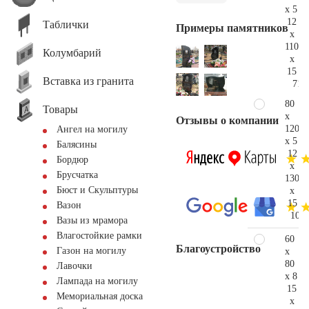
x 5
12
Таблички
Примеры памятников
x
110
Колумбарий
x
15
Вставка из гранита
71.
80
Товары
x
Отзывы о компании
120
Ангел на могилу
x 5
Балясины
12
Бордюр
x
Брусчатка
130
Бюст и Скульптуры
x
15
Вазон
104.
Вазы из мрамора
Влагостойкие рамки
60
Благоустройство
Газон на могилу
x
80
Лавочки
x 8
Лампада на могилу
15
Мемориальная доска
x