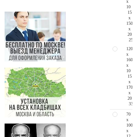
x
10
15
x
150
x
20
256.
120
x
160
x
10
15
x
170
x
20
335.
70
x
100
x
12