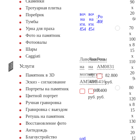
Скамейки
90
x
Тротуарная плитка
20
Поребрик
66.
Тумбы
70
Урна для праха
x
Фото на памятник
100
Фотоовалы
x 8
Шары
15
x
Сaggiati
Лавочка
Лавочка
Розы
110
Услуги
на
на
AM0831
x
20
могилу
могилу
Памятник в 3D
82.800
94.
AM5409
AM5416
руб.
Эскиз - согласование
80
Портреты на памятник
20.000
7.400
x
Цветной портрет
руб.
руб.
120
Ручная гравировка
x 8
Гравировка с выездом
15
x
Ретушь на памятник
130
Восстановление фото
x
Антидождь
20
Благоустройство
124.