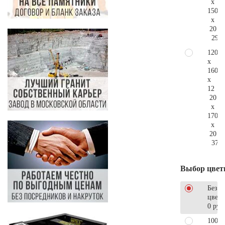
x
150
x
20
294.
120
x
160
x
12
20
x
170
x
20
376.
Выбор цвет
Без
цветн
0 руб
100