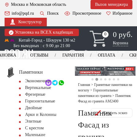
Москва и Московская область
Вызов менеджера
info@pqd.ru
Поиск
Просмотренное
Избранное
Конструктор
Установка на ВСЕХ кладбищах
0 руб.
0
0
Китай-Город - Шоурум 130 м2
Корзина
Без выходных : с 9:00 до 21:00
Выезд менеджера для
АНОВКА
ОТЗЫВЫ
ГАРАНТИЯ
ОПЛАТА
СК
оформления заказа
изготовление
Заказать выезд
памятников
+7 (495) 518-44-23
Памятники
Экономичные
Обратный звонок
Главная
>
Гранитные памятники на
Вертикальные
могилу
>
Горизонтальные
Фрезерные
памятники из гранита
>
Памятник
Горизонтальные
Фасад из гранита AM2400
Двойные
Памятник
Создать эскиз
Арки и Колонны
Элитные
Фасад из
С крестом
гранита
Маленькие