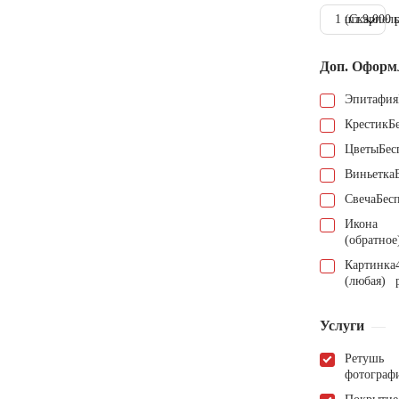
1 шт.
(Скарпель
9.000 
Доп. Оформ
Эпитафия
Крестик
Б
Цветы
Бес
Виньетка
Свеча
Бес
Икона
(обратное
Картинка
(любая)
Услуги
Ретушь
фотограф