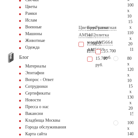
100
Цветы
x
Рамки
10
Ислам
15
Военные
x
Цветник
Брусчатка
Гранитная
110
Машины
AM5102
на
плитка
x
Животные
могилу
AM5664
7.700
20
Одежда
115.
AM5669
руб.
15.700
Блог
руб.
80
15.700
x
руб.
Материалы
120
Эпитафии
x
Вопрос - Ответ
10
15
Сотрудники
x
Сертификаты
130
Новости
x
Пресса о нас
20
Вакансии
155.
Кладбища Москвы
100
Города обслуживания
x
140
Карта сайта