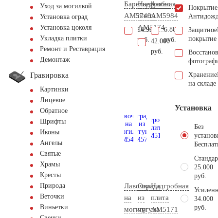
Барельеф
Надгробная
Ангел
Уход за могилкой
Покрытие
AM5749
плита
AM5984
Антидож
Установка оград
AM5174
Установка цоколя
14.900
6.800
Защитное
Укладка плитки
покрытие
руб.
руб.
42.000
Ремонт и Реставрация
руб.
Восстано
Демонтаж
фотограф
Гравировка
Хранение
на складе
Картинки
Лицевое
Установка
Обратное
Шрифты
Без
Иконы
установ
Ангелы
Бесплат
Святые
Стандар
Храмы
25.000
Кресты
руб.
Лавочка
Ограда
Надгробная
Природа
Усиленн
Веточки
на
из
плита
34.000
Виньетки
руб.
могилу
чугуна
AM5171
Свечки