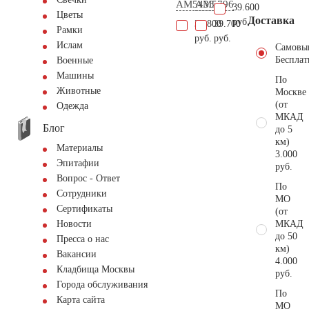
AM5433
AM5796
39.600
Цветы
Доставка
руб.
30.800
39.700
Рамки
руб.
руб.
Ислам
Самовы
Бесплат
Военные
Машины
По
Животные
Москве
(от
Одежда
МКАД
Блог
до 5
км)
Материалы
3.000
Эпитафии
руб.
Вопрос - Ответ
По
Сотрудники
МО
Сертификаты
(от
МКАД
Новости
до 50
Пресса о нас
км)
Вакансии
4.000
Кладбища Москвы
руб.
Города обслуживания
По
Карта сайта
МО