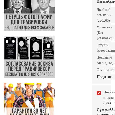
Вы выбра
Двойной
памятник
(220x60)
Установка
(Без
установки)
Ретушь
фотографи
Покрытие
Антидождь
Самовывоз
Подитог
Полная
оплата
(5%)
Сумма
65.
скидок
руб