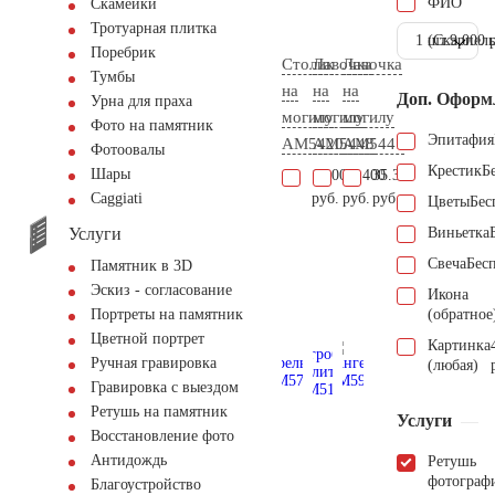
ФИО
Скамейки
Тротуарная плитка
1 шт.
(Скарпель
9.000 
Поребрик
Столик
Лавочка
Лавочка
Тумбы
на
на
на
Доп. Оформ
Урна для праха
могилу
могилу
могилу
Фото на памятник
Эпитафия
AM5420
AM5448
AM5441
Фотоовалы
Крестик
Б
Шары
16.000
23.400
35.300
руб.
руб.
руб.
Сaggiati
Цветы
Бес
Услуги
Виньетка
Свеча
Бес
Памятник в 3D
Эскиз - согласование
Икона
(обратное
Портреты на памятник
Цветной портрет
Картинка
Ручная гравировка
(любая)
Гравировка с выездом
Ретушь на памятник
Услуги
Восстановление фото
Антидождь
Ретушь
фотограф
Благоустройство