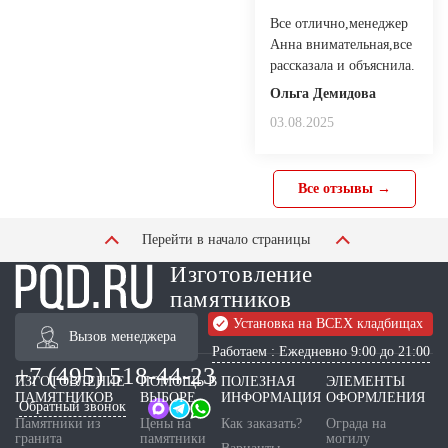
Все отлично,менеджер
Анна внимательная,все
рассказала и объяснила.
Ольга Демидова
03.08.2025
Все отзывы →
Перейти в начало страницы
Изготовление
памятников
Установка на ВСЕХ кладбищах
Вызов менеджера
Работаем : Ежедневно 9:00 до 21:00
+7 (495) 518-44-23
ИЗГОТОВЛЕНИЕ
ПОМОЩЬ В
ПОЛЕЗНАЯ
ЭЛЕМЕНТЫ
ПАМЯТНИКОВ
ВЫБОРЕ
ИНФОРМАЦИЯ
ОФОРМЛЕНИЯ
Обратный звонок
Памятники из
Цены на
Как заказать?
Ограда на
гранита
памятники
могилу