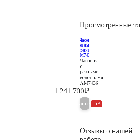
Просмотренные т
Часовня
с
резными
колоннами
AM7436
₽
1.241.700
1.307.000
Купить
5%
Отзывы о нашей
работе