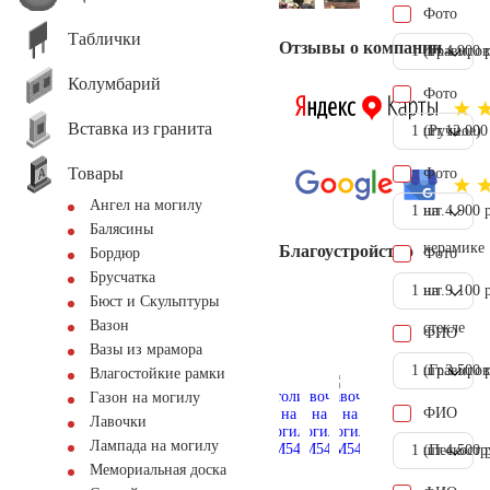
Фото
Таблички
Отзывы о компании
1 шт.
(Гравиров
4.900 
Колумбарий
Фото
Вставка из гранита
1 шт.
(Ручное)
12.000
Товары
Фото
Ангел на могилу
1 шт.
на
4.900 
Балясины
керамике
Благоустройство
Фото
Бордюр
Брусчатка
1 шт.
на
9.100 
Бюст и Скульптуры
Вазон
стекле
ФИО
Вазы из мрамора
1 шт.
(Гравиров
3.500 
Влагостойкие рамки
Газон на могилу
ФИО
Лавочки
Лампада на могилу
1 шт.
(Пескостр
4.500 
Мемориальная доска