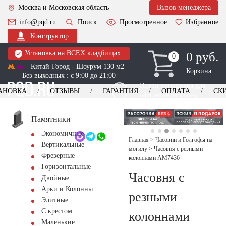
Москва и Московская область
Вызов менеджера
info@pqd.ru
Поиск
Просмотренное
Избранное
Конструктор
Установка на ВСЕХ кладбищах
0 руб.
0
0
Китай-Город - Шоурум 130 м2
Корзина
Без выходных : с 9:00 до 21:00
Выезд менеджера для
АНОВКА
ОТЗЫВЫ
ГАРАНТИЯ
ОПЛАТА
СК
оформления заказа
изготовление
Заказать выезд
памятников
+7 (495) 518-44-23
Памятники
Экономичные
Обратный звонок
Главная
>
Часовни и Голгофы на
Вертикальные
могилу
>
Часовня с резными
Фрезерные
колоннами AM7436
Горизонтальные
Часовня с
Двойные
Арки и Колонны
резными
Элитные
С крестом
колоннами
Маленькие