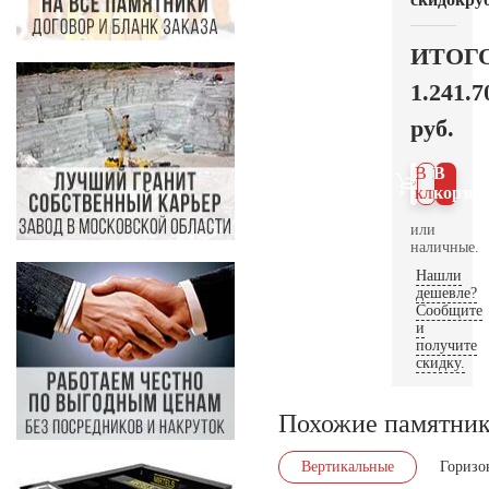
ИТОГ
1.241.7
руб.
В 1
В
клик
корзин
или
наличные.
Нашли
дешевле?
Сообщите
и
получите
скидку.
Похожие памятни
Вертикальные
Горизо