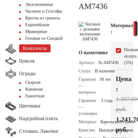
AM7436
Эксклюзивные
Часовни и Голгофы
Кресты из гранита
Европейские
Материал
:
Мраморные
Готовые со Скидкой
Комплексы
Полная
О памятнике
оплата
Цоколя
Артикул
№ AM7436
(5%)
Статус
В наличии
Ограды
Цена
Гарантия
30 лет
Сварная
—
:
Кованная
материал
Гранитная
1.307.00
Гарантия
3 года
Цветники
—
руб.
установка
1.241.7
Надгробная плита
Материал
Карельский гранит
руб.
Качество
Высшая категория
Столики, Лавочки