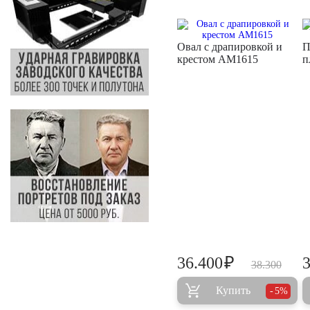
Овал с драпировкой и
П
крестом AM1615
п
₽
36.400
38.300
Купить
5%