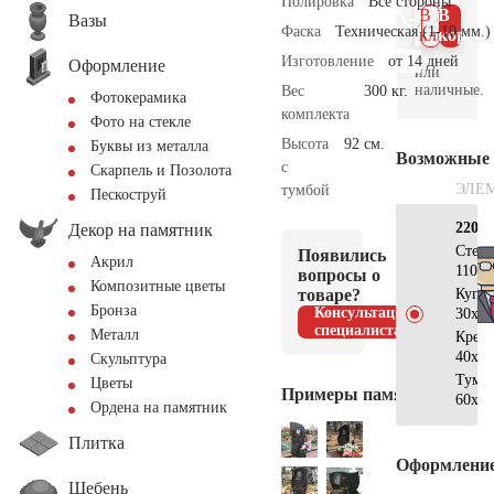
Полировка
Все стороны
В 1
В
Вазы
Фаска
Техническая (1-10 мм.)
клик
корзин
Изготовление
от 14 дней
Оформление
или
наличные.
Вес
300 кг.
Фотокерамика
комплекта
Фото на стекле
Высота
92 см.
Буквы из металла
Возможные
с
Скарпель и Позолота
ЭЛЕ
тумбой
Пескоструй
220×
Декор на памятник
Стел
Появились
Акрил
110х5
вопросы о
Композитные цветы
товаре?
Купo
Бронза
Консультация
30х20
специалиста
Металл
Крес
40х25
Скульптура
Тумб
Цветы
Примеры памятников
60х60
Ордена на памятник
Плитка
Оформлени
Щебень