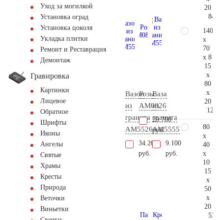
Уход за могилкой
20
84.
Установка оград
Установка цоколя
140
Укладка плитки
x
70
Ремонт и Реставрация
x 8
Демонтаж
15
x
Гравировка
80
Картинки
x
Вазон
Розы
Ваза
Лицевое
20
из
AM0826
из
123.
Обратное
гранита
гранита
29.700
Шрифты
80
AM5526
AM5555
руб.
Иконы
x
34.200
9.100
Ангелы
40
x
руб.
руб.
Святые
10
Храмы
15
Кресты
x
Природа
50
x
Веточки
20
Виньетки
53.
Свечки