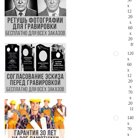
50
x
12
20
x
60
x
20
85.
120
x
60
x
12
20
x
70
x
20
112.
140
x
70
x