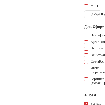
ФИО
1 шт.
(Скарпель
9.000 
Доп. Оформ
Эпитафия
Крестик
Б
Цветы
Бес
Виньетка
Свеча
Бес
Икона
(обратное
Картинка
(любая)
Услуги
Ретушь