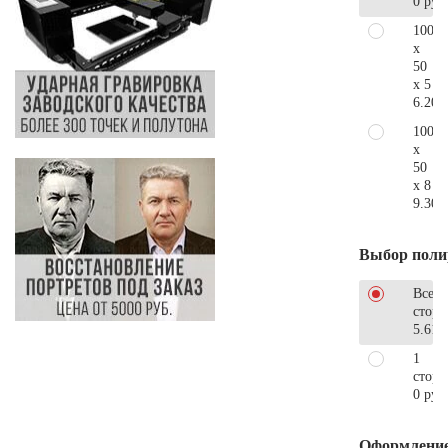
0 руб
100
x
50
x 5
6.200
100
x
50
x 8
9.300
Выбор поли
Все
стор
5.610
1
сторо
0 руб
Оформлени