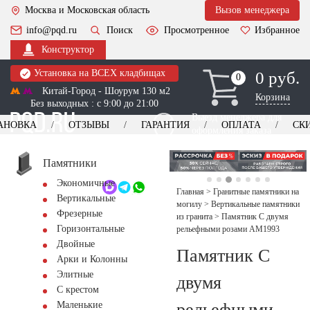
Москва и Московская область
Вызов менеджера
info@pqd.ru
Поиск
Просмотренное
Избранное
Конструктор
Установка на ВСЕХ кладбищах
0 руб.
0
0
Китай-Город - Шоурум 130 м2
Корзина
Без выходных : с 9:00 до 21:00
Выезд менеджера для
АНОВКА
ОТЗЫВЫ
ГАРАНТИЯ
ОПЛАТА
СК
оформления заказа
изготовление
Заказать выезд
памятников
+7 (495) 518-44-23
Памятники
Экономичные
Обратный звонок
Главная
>
Гранитные памятники на
Вертикальные
могилу
>
Вертикальные памятники
Фрезерные
из гранита
>
Памятник С двумя
Горизонтальные
рельефными розами AM1993
Двойные
Памятник С
Арки и Колонны
Элитные
двумя
С крестом
рельефными
Маленькие