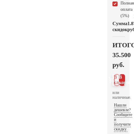
Полная
оплата
(5%)
Сумма
1.8
скидок
руб
ИТОГ
35.500
руб.
В 1
В
клик
корзин
или
наличные.
Нашли
дешевле?
Сообщите
и
получите
скидку.