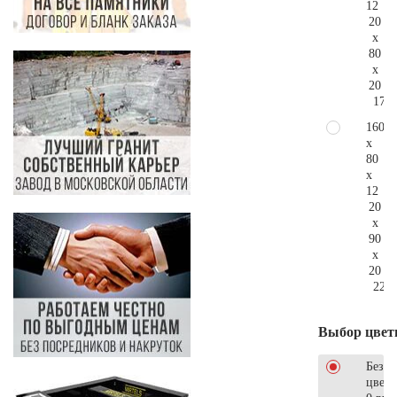
12
20
x
80
x
20
172.
160
x
80
x
12
20
x
90
x
20
226.
Выбор цвет
Без
цветн