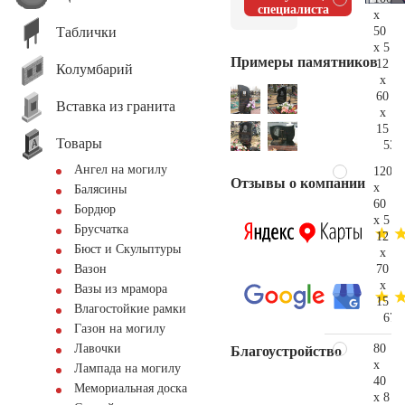
специалиста
x
Таблички
50
x 5
Примеры памятников
12
Колумбарий
x
60
Вставка из гранита
x
15
Товары
53.
Ангел на могилу
120
Отзывы о компании
x
Балясины
60
Бордюр
x 5
Брусчатка
12
Бюст и Скульптуры
x
70
Вазон
x
Вазы из мрамора
15
Влагостойкие рамки
67.
Газон на могилу
80
Лавочки
Благоустройство
x
Лампада на могилу
40
Мемориальная доска
x 8