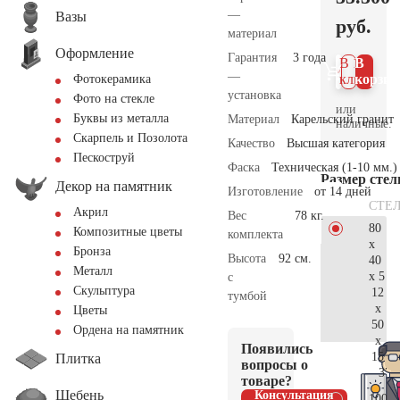
—
Вазы
руб.
материал
Оформление
Гарантия
3 года
В 1
В
—
клик
корзин
Фотокерамика
установка
Фото на стекле
или
Буквы из металла
Материал
Карельский гранит
наличные.
Скарпель и Позолота
Качество
Высшая категория
Пескоструй
Фаска
Техническая (1-10 мм.)
Размер сте
Декор на памятник
Изготовление
от 14 дней
СТЕ
Акрил
Вес
78 кг.
80
Композитные цветы
комплекта
x
Бронза
Высота
92 см.
40
Металл
x 5
с
Скульптура
12
тумбой
x
Цветы
50
Ордена на памятник
x
Появились
15
Плитка
вопросы о
37.
товаре?
Щебень
Консультация
100