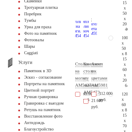
Скамейки
15
Тротуарная плитка
x
50
Поребрик
x
Тумбы
20
Урна для праха
46.
Фото на памятник
100
Фотоовалы
x
Шары
50
Сaggiati
x 8
15
Услуги
Столик
Комплект
Ангел
x
60
на
столик
с
Памятник в 3D
x
Эскиз - согласование
могилу
и
цветами
20
Портреты на памятник
AM5427
лавочка
AM5981
64.
Цветной портрет
АМ5473
49.600
112.000
120
Ручная гравировка
x
руб.
руб.
21.600
Гравировка с выездом
60
руб.
Ретушь на памятник
x 8
15
Восстановление фото
x
Антидождь
70
Благоустройство
x