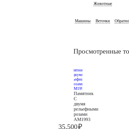
Животные
Машины
Веточки
Обратно
Просмотренные т
Памятник
С
двумя
рельефными
розами
AM1993
₽
35.500
37.400