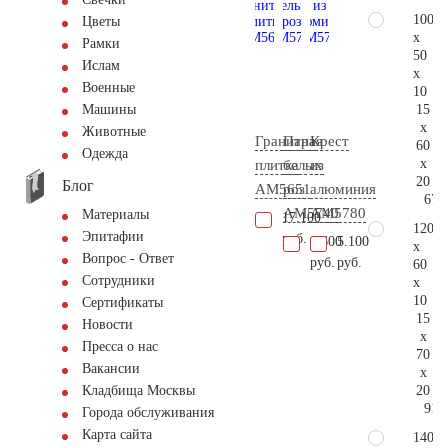
100
Цветы
x
Рамки
50
Ислам
x
Военные
10
15
Машины
x
Животные
Гранитная
Пара
Крест
60
Одежда
x
плитка
белых
из
20
Блог
AM5651
роз
алюминия
67.
AM5740
AM5780
Материалы
17.100
120
Эпитафии
руб.
8.600
5.100
x
Вопрос - Ответ
руб.
руб.
60
Сотрудники
x
10
Сертификаты
15
Новости
x
Пресса о нас
70
Вакансии
x
20
Кладбища Москвы
91.
Города обслуживания
Карта сайта
140