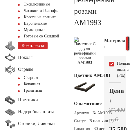
Эксклюзивные
розами
Часовни и Голгофы
Кресты из гранита
AM1993
Европейские
Мраморные
Готовые со Скидкой
Материал
Комплексы
:
Цоколя
Полная
Ограды
оплата
Цветник АМ5101
(5%)
Сварная
Кованная
Цена
Гранитная
:
Цветники
О памятнике
37.400
Надгробная плита
Артикул
№ AM1993
руб.
Статус
В наличии
Столики, Лавочки
35.500
Гарантия
30 лет