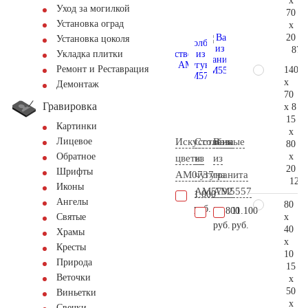
x
Уход за могилкой
70
Установка оград
x
20
Установка цоколя
87.
Укладка плитки
Ремонт и Реставрация
140
x
Демонтаж
70
Гравировка
x 8
15
Картинки
x
Искусственные
Столбик
Ваза
Лицевое
80
x
Обратное
цветы
из
из
20
Шрифты
AM0737
чугуна
гранита
126.
Иконы
AM5792
AM5557
1.000
Ангелы
80
руб.
23.800
11.100
x
Святые
руб.
руб.
40
Храмы
x
Кресты
10
Природа
15
Веточки
x
50
Виньетки
x
Свечки