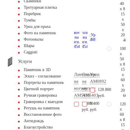
Скамейки
40
Тротуарная плитка
x 8
Поребрик
15
x
Тумбы
50
Урна для праха
x
Фото на памятник
20
Фотоовалы
48.
Шары
100
Сaggiati
x
50
Услуги
x 8
15
Памятник в 3D
Лавочка
Столик
Урна
x
Эскиз - согласование
60
на
на
AM0892
Портреты на памятник
x
могилу
могилу
Цветной портрет
128.800
20
AM5439
AM5403
Ручная гравировка
66.
руб.
Гравировка с выездом
38.800
9.400
120
Ретушь на памятник
x
руб.
руб.
60
Восстановление фото
x 8
Антидождь
15
Благоустройство