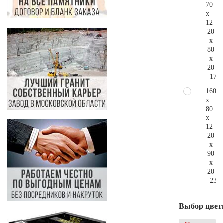
70
x
12
20
x
80
x
20
175.
160
x
80
x
12
20
x
90
x
20
230.
Выбор цвет