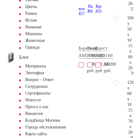
20
Цветы
55.
Рамки
100
Ислам
x
Военные
50
Машины
x
10
Животные
15
Одежда
Барельеф
Ваза
Крест
x
AM5748
AM0880
AM3100
Блог
60
x
11.800
103.200
14.200
Материалы
20
руб.
руб.
руб.
Эпитафии
70.
Вопрос - Ответ
120
Сотрудники
x
Сертификаты
60
x
Новости
10
Пресса о нас
15
Вакансии
x
Кладбища Москвы
70
x
Города обслуживания
20
Карта сайта
94.