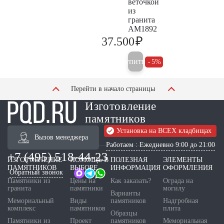
веточкой
из
гранита
AM1892
₽
37.500
39.500
Купить
5%
Перейти в начало страницы
Изготовление
памятников
Установка на ВСЕХ кладбищах
Вызов менеджера
Работаем : Ежедневно 9:00 до 21:00
+7 (495) 518-44-23
ИЗГОТОВЛЕНИЕ
ПОМОЩЬ В
ПОЛЕЗНАЯ
ЭЛЕМЕНТЫ
ПАМЯТНИКОВ
ВЫБОРЕ
ИНФОРМАЦИЯ
ОФОРМЛЕНИЯ
Обратный звонок
Памятники из
Цены на
Как заказать?
Ограда на
гранита
памятники
могилу
Варианты
Мемориальный
Виды
памятников
Надгробная
комплекс
памятников
плита
Образцы
Памятники из
Проект
памятников
Мемориальная