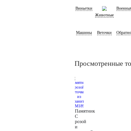
Виньетки
Военны
Животные
Машины
Веточки
Обратно
Просмотренные т
Памятник
С
розой
и