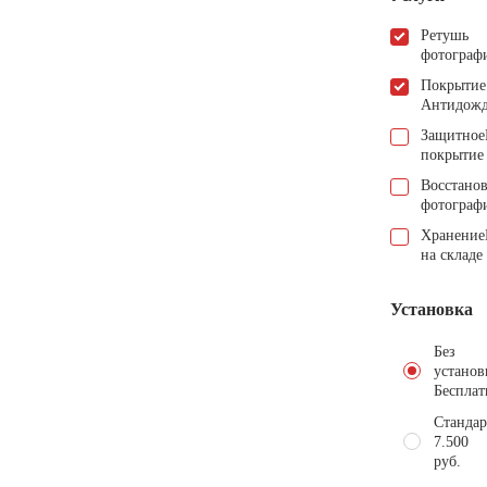
Ретушь
фотограф
Покрытие
Антидож
Защитное
покрытие
Восстано
фотограф
Хранение
на складе
Установка
Без
установ
Бесплат
Стандар
7.500
руб.