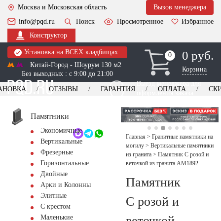
Москва и Московская область
Вызов менеджера
info@pqd.ru
Поиск
Просмотренное
Избранное
Конструктор
Установка на ВСЕХ кладбищах
0 руб.
0
0
Китай-Город - Шоурум 130 м2
Корзина
Без выходных : с 9:00 до 21:00
Выезд менеджера для
АНОВКА
ОТЗЫВЫ
ГАРАНТИЯ
ОПЛАТА
СК
оформления заказа
изготовление
Заказать выезд
памятников
+7 (495) 518-44-23
Памятники
Экономичные
Обратный звонок
Главная
>
Гранитные памятники на
Вертикальные
могилу
>
Вертикальные памятники
Фрезерные
из гранита
>
Памятник С розой и
Горизонтальные
веточкой из гранита AM1892
Двойные
Памятник
Арки и Колонны
Элитные
С розой и
С крестом
веточкой
Маленькие