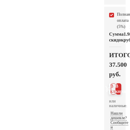
Полная
оплата
(5%)
Сумма
1.9
скидок
руб
ИТОГ
37.500
руб.
В 1
В
клик
корзин
или
наличные.
Нашли
дешевле?
Сообщите
и