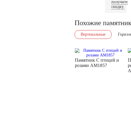
получите
скидку.
Похожие памятни
Вертикальные
Горизо
Памятник С птицей и
П
розами AM1857
р
A