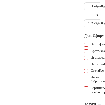
1 шт.
(Пескостр
4.500 
ФИО
1 шт.
(Скарпель
9.000 
Доп. Оформ
Эпитафия
Крестик
Б
Цветы
Бес
Виньетка
Свеча
Бес
Икона
(обратное
Картинка
(любая)
Услуги