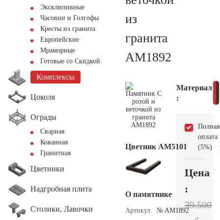
Эксклюзивные
из
Часовни и Голгофы
Кресты из гранита
гранита
Европейские
Мраморные
AM1892
Готовые со Скидкой
Комплексы
Материал
Цоколя
:
Ограды
Полная
Сварная
оплата
Кованная
Цветник АМ5101
(5%)
Гранитная
Цветники
Цена
:
Надгробная плита
О памятнике
39.500
Столики, Лавочки
Артикул
№ AM1892