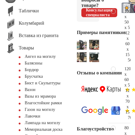
39.
товаре?
Консультация
Таблички
100
специалиста
x
50
Колумбарий
x 5
Примеры памятников
12
Вставка из гранита
x
60
Товары
x
15
Ангел на могилу
56.
Балясины
120
Бордюр
Отзывы о компании
x
Брусчатка
60
Бюст и Скульптуры
x 5
Вазон
12
x
Вазы из мрамора
70
Влагостойкие рамки
x
Газон на могилу
15
Лавочки
70.
Лампада на могилу
80
Благоустройство
Мемориальная доска
x