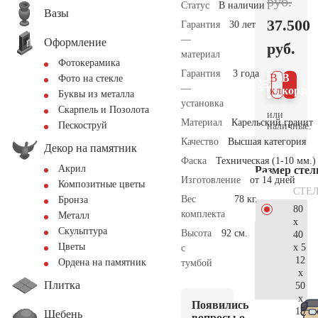
руб.
Статус
В наличии
Вазы
37.500
Гарантия
30 лет
—
Оформление
руб.
материал
Фотокерамика
Гарантия
3 года
В 1
В
Фото на стекле
—
клик
корзин
Буквы из металла
установка
Скарпель и Позолота
или
Материал
Карельский гранит
Пескоструй
наличные.
Качество
Высшая категория
Декор на памятник
Фаска
Техническая (1-10 мм.)
Акрил
Размер сте
Изготовление
от 14 дней
Композитные цветы
СТЕ
Вес
78 кг.
Бронза
80
комплекта
Металл
x
Скульптура
Высота
92 см.
40
Цветы
x 5
с
12
Ордена на памятник
тумбой
x
Плитка
50
x
Появились
15
Щебень
вопросы о