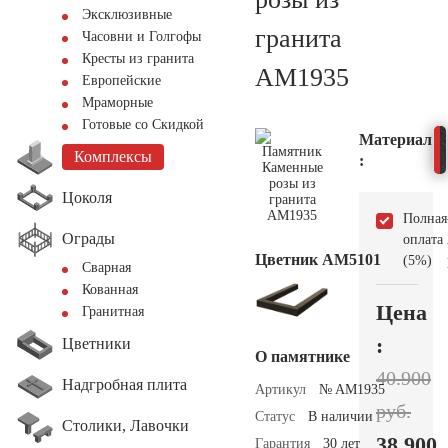
Эксклюзивные
гранита
Часовни и Голгофы
Кресты из гранита
AM1935
Европейские
Мраморные
Готовые со Скидкой
Материал
Комплексы
:
Цоколя
Полная
Ограды
оплата
Цветник АМ5101
(5%)
Сварная
Кованная
Цена
Гранитная
:
Цветники
О памятнике
40.900
Надгробная плита
Артикул
№ AM1935
руб.
Статус
В наличии
Столики, Лавочки
38.900
Гарантия
30 лет