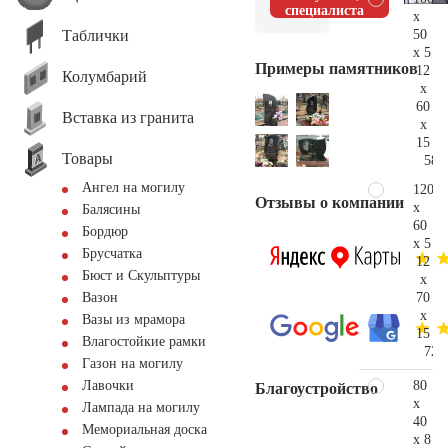
специалиста
x
Таблички
50
x 5
Примеры памятников
12
Колумбарий
x
60
Вставка из гранита
x
15
Товары
58.
Ангел на могилу
120
Отзывы о компании
x
Балясины
60
Бордюр
x 5
Брусчатка
12
Бюст и Скульптуры
x
70
Вазон
x
Вазы из мрамора
15
Влагостойкие рамки
72.
Газон на могилу
80
Лавочки
Благоустройство
x
Лампада на могилу
40
Мемориальная доска
x 8