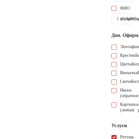
ФИО
1 шт.
(Скарпель
9.000 
Доп. Оформ
Эпитафия
Крестик
Б
Цветы
Бес
Виньетка
Свеча
Бес
Икона
(обратное
Картинка
(любая)
Услуги
Ретушь