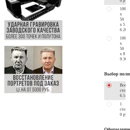
0 руб
100
x
50
x 5
6.200
100
x
50
x 8
9.300
Выбор поли
Все
стор
6.140
1
сторо
0 руб
Оформлени