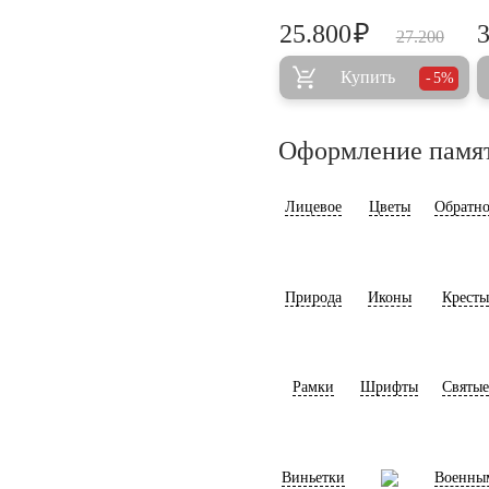
₽
25.800
27.200
Купить
5%
Оформление памя
Лицевое
Цветы
Обратно
Природа
Иконы
Кресты
Рамки
Шрифты
Святые
Виньетки
Военны