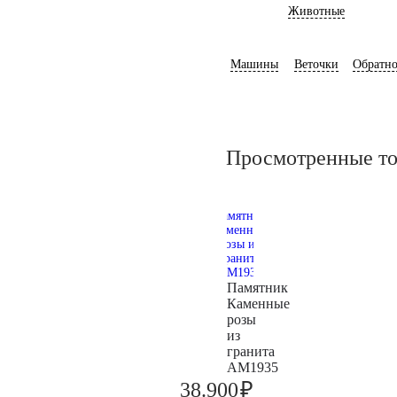
Животные
Машины
Веточки
Обратно
Просмотренные т
Памятник
Каменные
розы
из
гранита
AM1935
₽
38.900
40.900