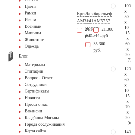
100
Цветы
x
Рамки
Крест
Лавочка
Барельеф
50
Ислам
AM3141
на
AM5757
x
Военные
10
могилу
24.500
21.300
15
Машины
AM5441
руб.
руб.
x
Животные
60
35.300
Одежда
x
руб.
20
Блог
72.
Материалы
120
Эпитафии
x
Вопрос - Ответ
60
Сотрудники
x
10
Сертификаты
15
Новости
x
Пресса о нас
70
Вакансии
x
20
Кладбища Москвы
96.
Города обслуживания
Карта сайта
140