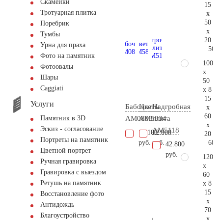
Скамейки
15
Тротуарная плитка
x
50
Поребрик
x
Тумбы
20
Урна для праха
50.
Фото на памятник
100
Фотоовалы
x
Шары
50
Сaggiati
x 8
15
Услуги
Бабочка
Цветы
Надгробная
x
60
AM0803
AM5834
плита
Памятник в 3D
x
Эскиз - согласование
AM5118
18.100
12.000
20
Портреты на памятник
68.
руб.
руб.
42.800
Цветной портрет
руб.
120
Ручная гравировка
x
Гравировка с выездом
60
Ретушь на памятник
x 8
15
Восстановление фото
x
Антидождь
70
Благоустройство
x