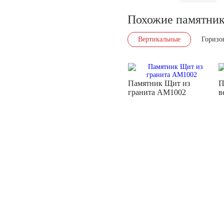
Похожие памятни
Вертикальные
Горизо
Памятник Щит из
П
гранита AM1002
в