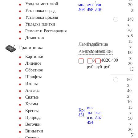
Уход за могилкой
20
89.
Установка оград
Установка цоколя
140
Укладка плитки
x
70
Ремонт и Реставрация
x 8
Демонтаж
15
Лампада
Рамка
Птица
x
Гравировка
AM0868
AM5861
AM0806
80
Картинки
x
60.800
48.400
126.400
Лицевое
20
руб.
руб.
руб.
129.
Обратное
Шрифты
80
Иконы
x
Ангелы
40
x
Святые
10
Храмы
15
Кресты
x
Природа
50
x
Веточки
20
Виньетки
57.
Свечки