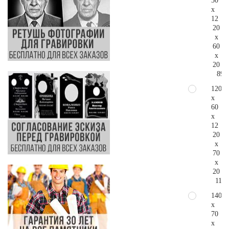
50
x
12
20
x
60
x
20
89.
120
x
60
x
12
20
x
70
x
20
118.
140
x
70
x