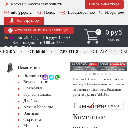
Москва и Московская область
Вызов менеджера
info@pqd.ru
Поиск
Просмотренное
Избранное
Конструктор
Установка на ВСЕХ кладбищах
0 руб.
0
0
Китай-Город - Шоурум 130 м2
Корзина
Без выходных : с 9:00 до 21:00
Выезд менеджера для
АНОВКА
ОТЗЫВЫ
ГАРАНТИЯ
ОПЛАТА
СК
оформления заказа
изготовление
Заказать выезд
памятников
+7 (495) 518-44-23
Памятники
Экономичные
Обратный звонок
Главная
>
Гранитные памятники на
Вертикальные
могилу
>
Вертикальные памятники
Фрезерные
из гранита
>
Памятник Каменные
Горизонтальные
розы из гранита AM1935
Двойные
Памятник
Создать эскиз
Арки и Колонны
Элитные
Каменные
С крестом
розы из
Маленькие