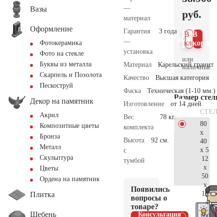
—
Вазы
руб.
материал
Оформление
Гарантия
3 года
В 1
В
—
клик
корзин
Фотокерамика
установка
Фото на стекле
или
Буквы из металла
Материал
Карельский гранит
наличные.
Скарпель и Позолота
Качество
Высшая категория
Пескоструй
Фаска
Техническая (1-10 мм.)
Размер сте
Декор на памятник
Изготовление
от 14 дней
СТЕ
Акрил
Вес
78 кг.
80
Композитные цветы
комплекта
x
Бронза
Высота
92 см.
40
Металл
x 5
с
Скульптура
12
тумбой
x
Цветы
50
Ордена на памятник
x
Появились
15
Плитка
вопросы о
40.
товаре?
Щебень
Консультация
100