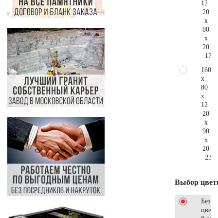
12
20
x
80
x
20
178.
160
x
80
x
12
20
x
90
x
20
233.
Выбор цвет
Без
цветн