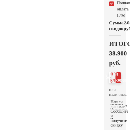
Полная
оплата
(5%)
Сумма
2.0
скидок
руб
ИТОГ
38.900
руб.
В 1
В
клик
корзин
или
наличные.
Нашли
дешевле?
Сообщите
и
получите
скидку.