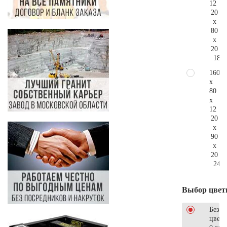
12
20
x
80
x
20
189.
160
x
80
x
12
20
x
90
x
20
246.
Выбор цвет
Без
цветн