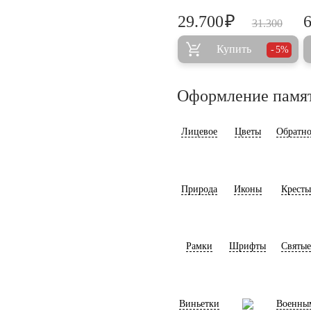
₽
29.700
31.300
Купить
5%
Оформление памя
Лицевое
Цветы
Обратно
Природа
Иконы
Кресты
Рамки
Шрифты
Святые
Виньетки
Военны