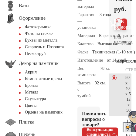
—
Вазы
материал
руб.
Гарантия
3 года
Оформление
—
В 1
В
клик
корзин
Фотокерамика
установка
Фото на стекле
Материал
Карельский гранит
или
Буквы из металла
наличные.
Качество
Высшая категория
Скарпель и Позолота
Фаска
Техническая (1-10 мм.)
Пескоструй
Изготовление
от 14 дней
Размер сте
Декор на памятник
Вес
78 кг.
СТЕ
Акрил
комплекта
80
Композитные цветы
x
Высота
92 см.
Бронза
40
с
Металл
x 5
тумбой
Скульптура
12
x
Цветы
50
Ордена на памятник
Появились
x
вопросы о
15
Плитка
товаре?
47.
Консультация
Щебень
специалиста
100