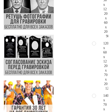
50
x
12
20
x
60
x
20
98.
120
x
60
x
12
20
x
70
x
20
127.
140
x
70
x