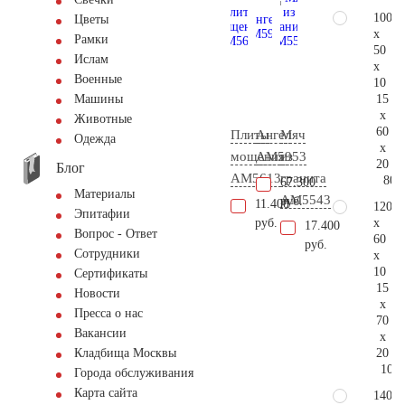
100
Цветы
x
Рамки
50
Ислам
x
Военные
10
15
Машины
x
Животные
60
Плиты
Ангел
Мяч
Одежда
x
мощения
AM5953
из
20
Блог
AM5613
гранита
80.
67.300
Материалы
AM5543
руб.
11.400
120
Эпитафии
x
руб.
17.400
Вопрос - Ответ
60
руб.
Сотрудники
x
10
Сертификаты
15
Новости
x
Пресса о нас
70
Вакансии
x
20
Кладбища Москвы
106.
Города обслуживания
Карта сайта
140