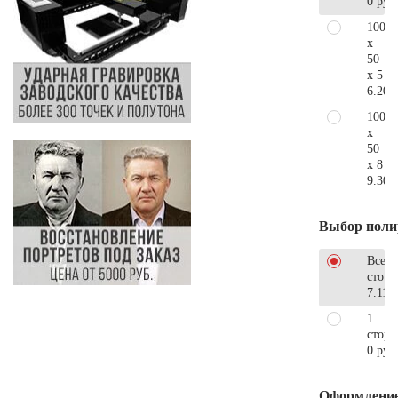
0 руб
100
x
50
x 5
6.200
100
x
50
x 8
9.300
Выбор поли
Все
стор
7.110
1
сторо
0 руб
Оформлени