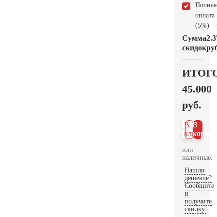
Полная
оплата
(5%)
Сумма
2.3
скидок
руб
ИТОГ
45.000
руб.
В 1
В
клик
корзин
или
наличные.
Нашли
дешевле?
Сообщите
и
получите
скидку.