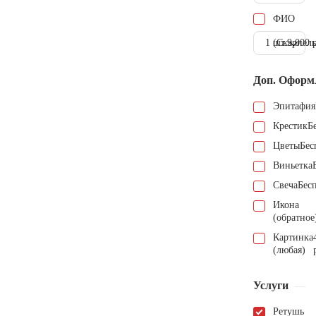
ФИО
1 шт.
(Скарпель
9.000 
Доп. Оформ
Эпитафия
Крестик
Б
Цветы
Бес
Виньетка
Свеча
Бес
Икона
(обратное
Картинка
(любая)
Услуги
Ретушь