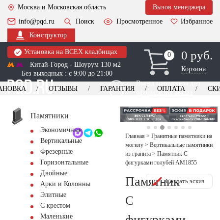
Москва и Московская область
Вызов менеджера
info@pqd.ru
Поиск
Просмотренное
Избранное
Конструктор
Установка на ВСЕХ кладбищах
0 руб.
0
0
Китай-Город - Шоурум 130 м2
Корзина
Без выходных : с 9:00 до 21:00
Выезд менеджера для
АНОВКА
ОТЗЫВЫ
ГАРАНТИЯ
ОПЛАТА
СК
оформления заказа
изготовление
Заказать выезд
памятников
+7 (495) 518-44-23
Памятники
Экономичные
Обратный звонок
Главная
>
Гранитные памятники на
Вертикальные
могилу
>
Вертикальные памятники
Фрезерные
из гранита
>
Памятник С
Горизонтальные
фигурками голубей AM1855
Двойные
Памятник
Создать эскиз
Арки и Колонны
Элитные
С
С крестом
фигурками
Маленькие