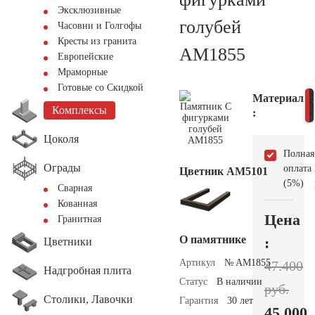
Эксклюзивные
голубей
Часовни и Голгофы
Кресты из гранита
AM1855
Европейские
Мраморные
Готовые со Скидкой
Материал
Комплексы
:
Цоколя
Полная
Ограды
оплата
Цветник АМ5101
(5%)
Сварная
Кованная
Цена
Гранитная
О памятнике
:
Цветники
Артикул
№ AM1855
47.400
Надгробная плита
Статус
В наличии
руб.
Столики, Лавочки
Гарантия
30 лет
45.000