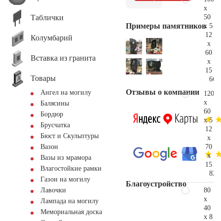
x
Таблички
50
Примеры памятников
x 5
12
Колумбарий
x
60
Вставка из гранита
x
15
Товары
66.
Отзывы о компании
Ангел на могилу
120
x
Балясины
60
Бордюр
x 5
Брусчатка
12
Бюст и Скульптуры
x
70
Вазон
x
Вазы из мрамора
15
Влагостойкие рамки
82.
Газон на могилу
Благоустройство
80
Лавочки
x
Лампада на могилу
40
Мемориальная доска
x 8