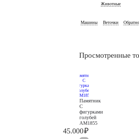
Животные
Машины
Веточки
Обратно
Просмотренные т
Памятник
С
фигурками
голубей
AM1855
₽
45.000
47.400