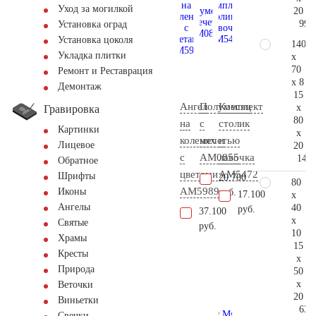
Уход за могилкой
20
99.
Установка оград
Установка цоколя
140
Укладка плитки
x
70
Ремонт и Реставрация
x 8
Демонтаж
15
Ангел
Полумесяц
Комплект
x
Гравировка
80
на
с
столик
Картинки
x
коленях
мечетью
и
Лицевое
20
с
AM0855
лавочка
140.
Обратное
цветами
АМ5472
Шрифты
20.700
80
AM5989
Иконы
руб.
17.100
x
Ангелы
40
руб.
37.100
x
Святые
руб.
10
Храмы
15
Кресты
x
Природа
50
x
Веточки
20
Виньетки
63.
Свечки