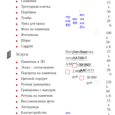
Скамейки
15
Тротуарная плитка
x
50
Поребрик
x
Тумбы
20
Урна для праха
56.
Фото на памятник
100
Фотоовалы
x
Шары
50
Сaggiati
x 8
15
Нитрит
Лампада
Лавочка
Услуги
x
титана
AM0868
на
60
Памятник в 3D
AM0052
могилу
60.800
x
Эскиз - согласование
20
AM5433
руб.
2.000
Портреты на памятник
76.
руб.
30.800
Цветной портрет
120
руб.
Ручная гравировка
x
Гравировка с выездом
60
Ретушь на памятник
x 8
15
Восстановление фото
x
Антидождь
70
Благоустройство
x