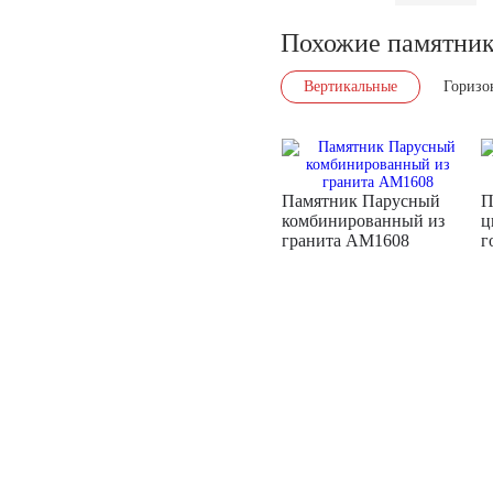
Похожие памятни
Вертикальные
Горизо
Памятник Парусный
П
комбинированный из
ц
гранита AM1608
г