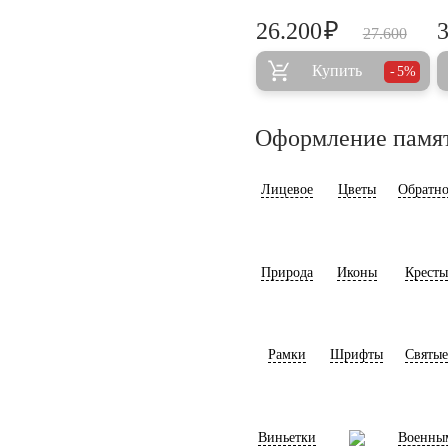
₽
26.200
27.600
Купить
5%
Оформление памя
Лицевое
Цветы
Обратно
Природа
Иконы
Кресты
Рамки
Шрифты
Святые
Виньетки
Военны