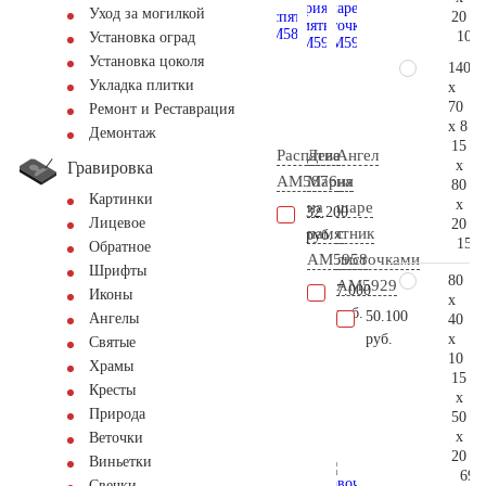
Уход за могилкой
20
108.
Установка оград
Установка цоколя
140
Укладка плитки
x
70
Ремонт и Реставрация
x 8
Демонтаж
15
Распятие
Дева
Ангел
x
Гравировка
AM5876
Мария
на
80
Картинки
x
на
шаре
32.200
Лицевое
20
памятник
с
руб.
151.
Обратное
AM5958
листочками
Шрифты
80
AM5929
7.000
Иконы
x
руб.
50.100
Ангелы
40
x
руб.
Святые
10
Храмы
15
Кресты
x
Природа
50
x
Веточки
20
Виньетки
69.
Свечки