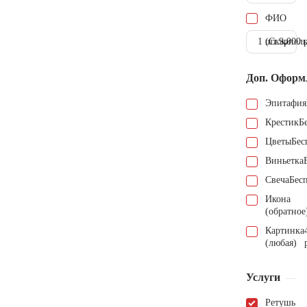
ФИО
1 шт.
(Скарпель
9.000 
Доп. Оформ
Эпитафия
Крестик
Б
Цветы
Бес
Виньетка
Свеча
Бес
Икона
(обратное
Картинка
(любая)
Услуги
Ретушь