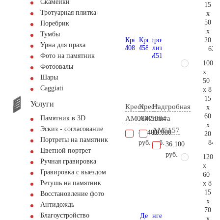
Скамейки
15
Тротуарная плитка
x
50
Поребрик
x
Тумбы
20
Урна для праха
62.
Фото на памятник
100
Фотоовалы
x
Шары
50
Сaggiati
x 8
15
Услуги
Крест
Крест
Надгробная
x
60
AM0847
AM5804
плита
Памятник в 3D
x
Эскиз - согласование
AM5157
87.400
10.000
20
Портреты на памятник
84.
руб.
руб.
36.100
Цветной портрет
руб.
120
Ручная гравировка
x
Гравировка с выездом
60
Ретушь на памятник
x 8
15
Восстановление фото
x
Антидождь
70
Благоустройство
x