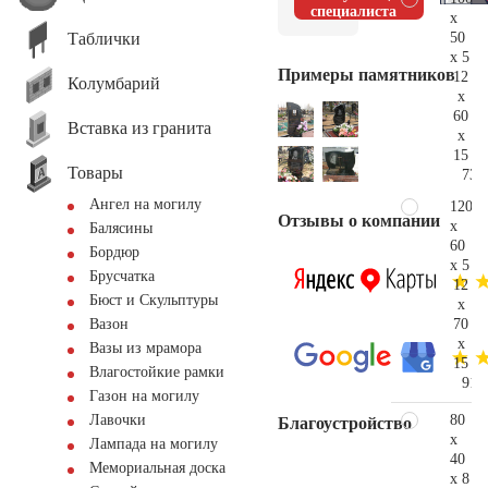
специалиста
x
Таблички
50
x 5
Примеры памятников
12
Колумбарий
x
60
Вставка из гранита
x
15
Товары
73.
Ангел на могилу
120
Отзывы о компании
x
Балясины
60
Бордюр
x 5
Брусчатка
12
Бюст и Скульптуры
x
70
Вазон
x
Вазы из мрамора
15
Влагостойкие рамки
91.
Газон на могилу
80
Лавочки
Благоустройство
x
Лампада на могилу
40
Мемориальная доска
x 8