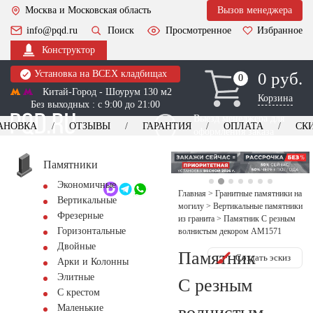
Москва и Московская область
Вызов менеджера
info@pqd.ru
Поиск
Просмотренное
Избранное
Конструктор
Установка на ВСЕХ кладбищах
0 руб.
0
0
Китай-Город - Шоурум 130 м2
Корзина
Без выходных : с 9:00 до 21:00
Выезд менеджера для
АНОВКА
ОТЗЫВЫ
ГАРАНТИЯ
ОПЛАТА
СК
оформления заказа
изготовление
Заказать выезд
памятников
+7 (495) 518-44-23
Памятники
Экономичные
Обратный звонок
Главная
>
Гранитные памятники на
Вертикальные
могилу
>
Вертикальные памятники
Фрезерные
из гранита
>
Памятник С резным
Горизонтальные
волнистым декором AM1571
Двойные
Памятник
Создать эскиз
Арки и Колонны
Элитные
С резным
С крестом
волнистым
Маленькие