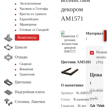
Эксклюзивные
декором
Часовни и Голгофы
Кресты из гранита
AM1571
Европейские
Мраморные
Готовые со Скидкой
Материал
Комплексы
:
Цоколя
Полная
Ограды
оплата
Цветник АМ5101
(5%)
Сварная
Кованная
Цена
Гранитная
:
Цветники
О памятнике
53.400
Надгробная плита
Артикул
№ AM1571
руб.
Статус
В наличии
Столики, Лавочки
50.700
Гарантия
30 лет