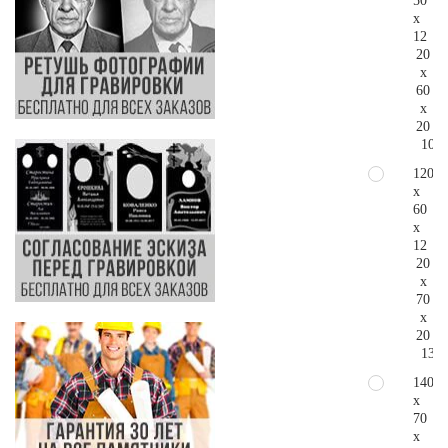
50
x
12
20
x
60
x
20
105.
120
x
60
x
12
20
x
70
x
20
136.
140
x
70
x