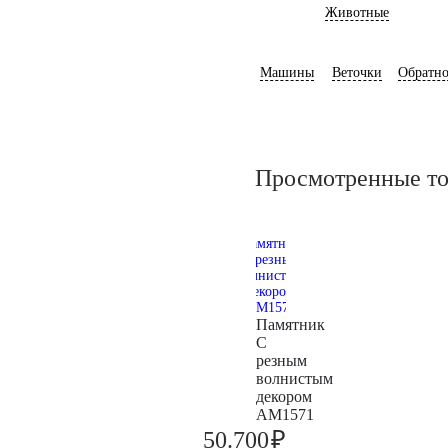
Животные
Машины
Веточки
Обратно
Просмотренные т
Памятник
С
резным
волнистым
декором
AM1571
₽
50.700
53.400