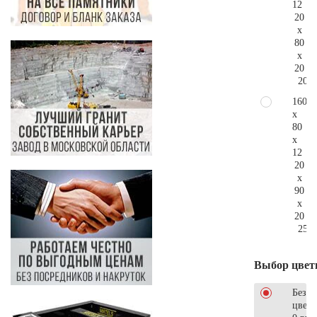
12
20
x
80
x
20
200.
160
x
80
x
12
20
x
90
x
20
258.
Выбор цвет
Без
цветн