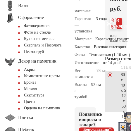
—
Вазы
руб.
материал
Оформление
Гарантия
3 года
В 1
В
—
клик
корзин
Фотокерамика
установка
Фото на стекле
или
Буквы из металла
Материал
Карельский гранит
наличные.
Скарпель и Позолота
Качество
Высшая категория
Пескоструй
Фаска
Техническая (1-10 мм.)
Размер сте
Декор на памятник
Изготовление
от 14 дней
СТЕ
Акрил
Вес
78 кг.
80
Композитные цветы
комплекта
x
Бронза
Высота
92 см.
40
Металл
x 5
с
Скульптура
12
тумбой
x
Цветы
50
Ордена на памятник
x
Появились
15
Плитка
вопросы о
53.
товаре?
Щебень
Консультация
100