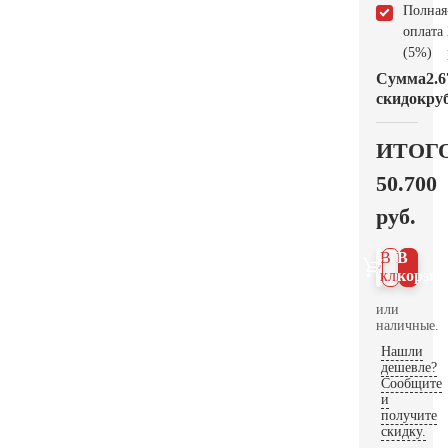
Полная
оплата
(5%)
Сумма
2.6
скидок
руб
ИТОГ
50.700
руб.
В 1
В
клик
корзин
или
наличные.
Нашли
дешевле?
Сообщите
и
получите
скидку.