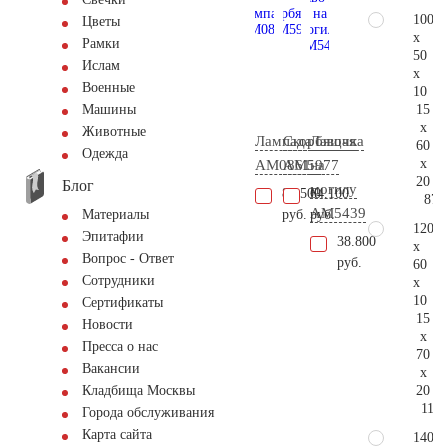
100
Цветы
x
Рамки
50
Ислам
x
Военные
10
15
Машины
x
Животные
Лампада
Скорбящая
Лавочка
60
Одежда
x
AM0861
AM5977
на
20
Блог
могилу
86.500
64.100
87.
AM5439
руб.
руб.
Материалы
120
Эпитафии
38.800
x
Вопрос - Ответ
руб.
60
Сотрудники
x
10
Сертификаты
15
Новости
x
Пресса о нас
70
Вакансии
x
20
Кладбища Москвы
115.
Города обслуживания
Карта сайта
140