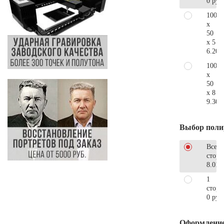
0 руб
100
x
50
x 5
6.200
100
x
50
x 8
9.300
Выбор поли
Все
стор
8.010
1
сторо
0 руб
Оформлени