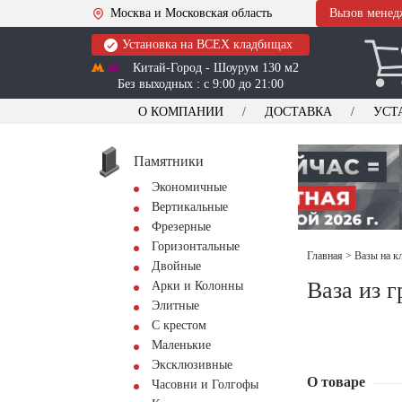
Москва и Московская область
Вызов менед
Установка на ВСЕХ кладбищах
Китай-Город - Шоурум 130 м2
Без выходных : с 9:00 до 21:00
О КОМПАНИИ
ДОСТАВКА
УСТ
Памятники
Экономичные
Вертикальные
Фрезерные
Горизонтальные
Главная
>
Вазы на к
Двойные
Ваза из 
Арки и Колонны
Элитные
С крестом
Маленькие
Эксклюзивные
О товаре
Часовни и Голгофы