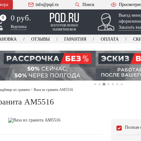
жера
info@pqd.ru
Поиск
Просмотре
Выезд мене
0 руб.
0
0
оформления
изготовление
Корзина
Заказать вы
памятников
АНОВКА
ОТЗЫВЫ
ГАРАНТИЯ
ОПЛАТА
СК
ладбище из гранита
>
Ваза из гранита AM5516
гранита AM5516
Полная 