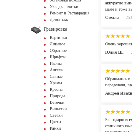
Установка цоколя
аккуратно вып
Укладка плитки
маме и тоже вы
Ремонт и Реставрация
Стелла
25.
Демонтаж
Гравировка
Картинки
Лицевое
Очень хорошая 
Обратное
Юлия Ш.
Шрифты
Иконы
Ангелы
Святые
Обращались в 
Храмы
переделали, г
Кресты
Андрей Ивaхн
Природа
Веточки
Виньетки
Свечки
Благодарю всех
Цветы
отличного каче
Рамки