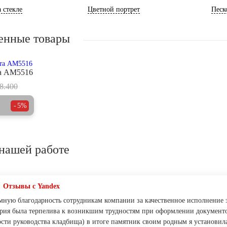
 стекле
Цветной портрет
Песк
енные товары
та AM5516
8.400
5%
нашей работе
Отзывы с Yandex
ную благодарность сотрудникам компании за качественное исполнение за
рия была терпелива к возникшим трудностям при оформлении документо
сти руководства кладбища) в итоге памятник своим родным я установила