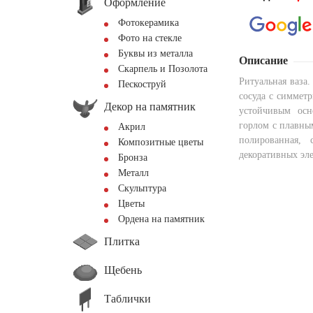
Оформление
Фотокерамика
Фото на стекле
Буквы из металла
Описание
Скарпель и Позолота
Ритуальная ваза
Пескоструй
сосуда с симмет
Декор на памятник
устойчивым осн
горлом с плавным
Акрил
полированная,
Композитные цветы
декоративных эл
Бронза
Металл
Скульптура
Цветы
Ордена на памятник
Плитка
Щебень
Таблички