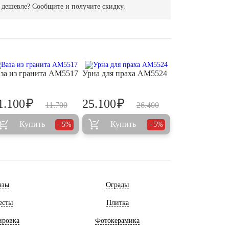
дешевле? Сообщите и получите скидку.
за из гранита AM5517
Урна для праха AM5524
₽
₽
1.100
25.100
11.700
26.400
Купить
Купить
5%
5%
азы
Ограды
есты
Плитка
ировка
Фотокерамика