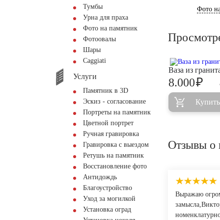
Тумбы
Фото на
Урна для праха
Фото на памятник
Просмотр
Фотоовалы
Шары
Сaggiati
Ваза из грани
Услуги
₽
8.000
Памятник в 3D
Эскиз - согласование
Купить
Портреты на памятник
Цветной портрет
Ручная гравировка
Отзывы о 
Гравировка с выездом
Ретушь на памятник
Восстановление фото
Антидождь
Благоустройство
Выражаю огром
Уход за могилкой
замысла,Викто
Установка оград
номенклатурно