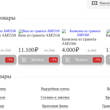
Нашли 
товары
та AM5558
Ваза из гранита AM5518
Ва
Балясина из гранита
AM5560
₽
₽
11.100
4.000
1
11.700
11.700
4.200
Купить
Купить
5%
5%
5%
вары
тник
Надгробные плиты
В
оля
Столики и лавочки
Кр
кор
Бронзовые буквы
Грав