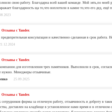
олнили свою работу. Благодарна всей вашей команде. Мой зять,по моей 
ражает благодарность ща то,что воплотили в камне то,что его дед, ещё 
08.2023
Отзывы с Yandex
предвпрительная консультация и качественно сделанная в срок работа. Не 
21.12.2024
Отзывы с Yandex
компанию для изготовления трех памятников. Выполнили в срок, соглас
де нужно. Менеджеры отзывчивые.
eнкo
25.09.2025
Отзывы с Yandex
 сотрудников фирмы за отличную работу, отзывчивость и доброту в такое
ства, доставлен на кладбище в установленное нами время и в отличном с