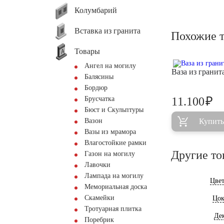
Колумбарий
Вставка из гранита
Похожие 
Товары
Ангел на могилу
Ваза из грани
Балясины
Бордюр
₽
Брусчатка
11.100
Бюст и Скульптуры
Вазон
Купить
Вазы из мрамора
Влагостойкие рамки
Другие то
Газон на могилу
Лавочки
Лампада на могилу
Цве
Мемориальная доска
Скамейки
Цок
Тротуарная плитка
Де
Поребрик