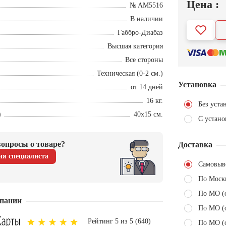
Цена :
№ AM5516
В наличии
Габбро-Диабаз
Высшая категория
Все стороны
Техническая (0-2 см.)
Установка
от 14 дней
16 кг.
Без уста
)
40х15 см.
С устано
опросы о товаре?
Доставка
ия специалиста
Самовыв
По Моск
По МО (
пании
По МО (
Рейтинг 5 из 5 (640)
По МО (