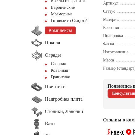
Кресты из гранита
Артикул
Европейские
Статус
Мраморные
Материал
Готовые со Скидкой
Качество
Комплексы
Полировка
Цоколя
Фаска
Изготовление
Ограды
Масса
Сварная
Размер (стандарт
Кованная
Гранитная
Появились в
Цветники
Консультац
Надгробная плита
Столики, Лавочки
Отзывы о ком
Вазы