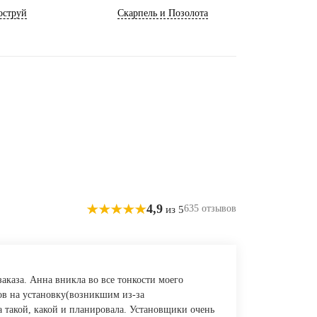
оструй
Скарпель и Позолота
4,9
635 отзывов
из 5
каза. Анна вникла во все тонкости моего
в на установку(возникшим из-за
 такой, какой и планировала. Установщики очень