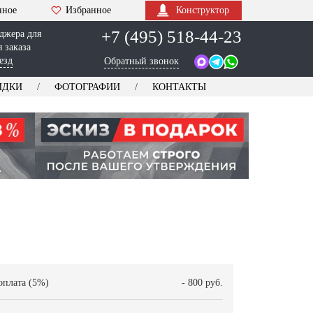
нное
Избранное
Конструктор
+7 (495) 518-44-23
джера для
 заказа
езд
Обратный звонок
ИДКИ
ФОТОГРАФИИ
КОНТАКТЫ
оплата (5%)
- 800 руб.