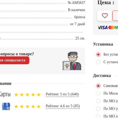
Цена :
№ AM5837
В наличии
бронза
от 7 дней
)
25 см.
Установка
опросы о товаре?
Без уста
ия специалиста
С устано
Доставка
пании
Самовыв
По Моск
Рейтинг 5 из 5 (640)
По МО (
Рейтинг 4,6 из 5 (85)
По МО (
По МО (