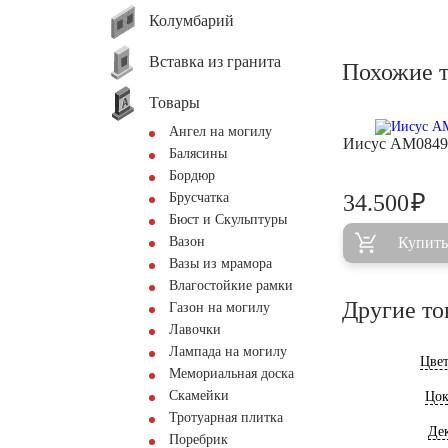
Колумбарий
Вставка из гранита
Похожие 
Товары
Ангел на могилу
Иисус AM0849
Балясины
Бордюр
₽
Брусчатка
34.500
Бюст и Скульптуры
Вазон
Купить
Вазы из мрамора
Влагостойкие рамки
Другие то
Газон на могилу
Лавочки
Лампада на могилу
Цве
Мемориальная доска
Скамейки
Цок
Тротуарная плитка
Де
Поребрик