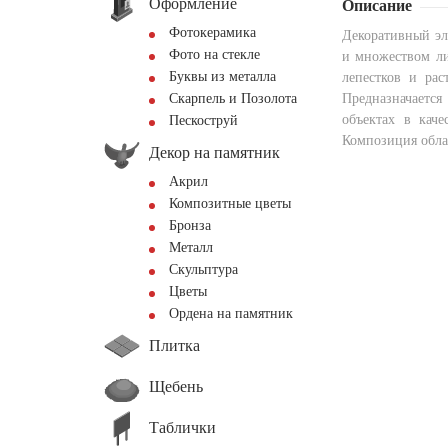
Оформление
Описание
Фотокерамика
Декоративный эл
Фото на стекле
и множеством ли
Буквы из металла
лепестков и рас
Скарпель и Позолота
Предназначаетс
объектах в каче
Пескоструй
Композиция обла
Декор на памятник
Акрил
Композитные цветы
Бронза
Металл
Скульптура
Цветы
Ордена на памятник
Плитка
Щебень
Таблички