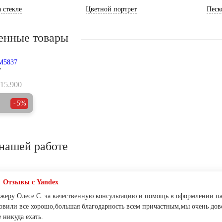
 стекле
Цветной портрет
Песк
енные товары
7
15.900
5%
нашей работе
Отзывы с Yandex
жеру Олесе С. за качественную консультацию и помощь в оформлении пам
новили все хорошо,большая благодарность всем причастным,мы очень дов
 никуда ехать.