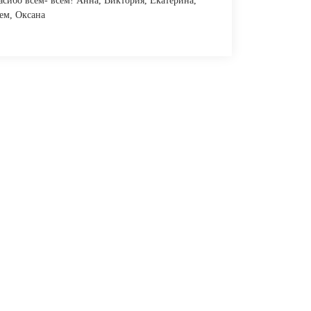
асибо всем- всем! Анна, Виктория, Екатерина,
ем, Оксана