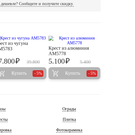
дешевле? Сообщите и получите скидку.
ест из чугуна
Крест из алюминия
M5783
AM5778
₽
₽
7.800
5.100
39.800
5.400
Купить
Купить
5%
5%
азы
Ограды
есты
Плитка
ировка
Фотокерамика