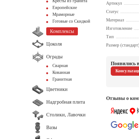
Кресты из гранита
Артикул
Европейские
Статус
Мраморные
Материал
Готовые со Скидкой
Изготовление
Комплексы
Тип
Цоколя
Размер (стандарт
Ограды
Появились в
Сварная
Консультац
Кованная
Гранитная
Цветники
Отзывы о ком
Надгробная плита
Столики, Лавочки
Вазы