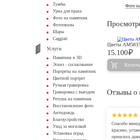
Тумбы
Фото на
Урна для праха
Фото на памятник
Просмотр
Фотоовалы
Шары
Сaggiati
Цветы AM583
Услуги
₽
15.100
Памятник в 3D
Эскиз - согласование
Купить
Портреты на памятник
Цветной портрет
Ручная гравировка
Отзывы о 
Гравировка с выездом
Ретушь на памятник
Восстановление фото
Антидождь
Благоустройство
Спасибо менед
Уход за могилкой
красиво, уста
Установка оград
пришлось даже