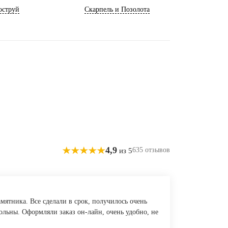
оструй
Скарпель и Позолота
4,9
635 отзывов
из 5
ятника. Все сделали в срок, получилось очень
ольны. Оформляли заказ он-лайн, очень удобно, не