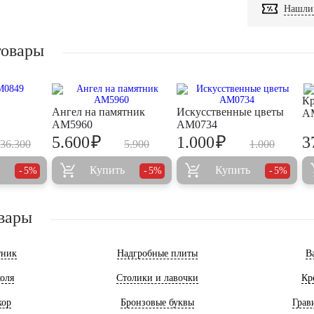
Нашли 
товары
Кр
Ангел на памятник
Искусственные цветы
A
AM5960
AM0734
₽
₽
5.600
1.000
3
36.300
5.900
1.000
Купить
Купить
5%
5%
5%
вары
тник
Надгробные плиты
В
оля
Столики и лавочки
Кр
кор
Бронзовые буквы
Грав