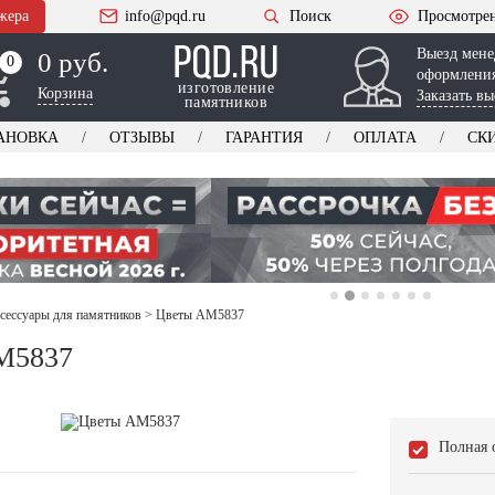
жера
info@pqd.ru
Поиск
Просмотре
Выезд мене
0 руб.
0
0
оформления
изготовление
Корзина
Заказать вы
памятников
АНОВКА
ОТЗЫВЫ
ГАРАНТИЯ
ОПЛАТА
СК
ксессуары для памятников
>
Цветы AM5837
M5837
Полная 