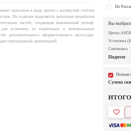
По Росси
емент выполнен в виде цветка с вытянутым стеблем
стьев. На изделии выделяется детальная проработка
тительных частей, создающая выраженный рельеф.
Вы выбрал
я для установки на памятниках и мемориальных
Цветы AM58
стве дополнительного оформительского аксессуара.
Установка (Б
дает вертикальной ориентацией.
Самовывоз
Подитог
Полная 
Сумма ски
ИТОГ