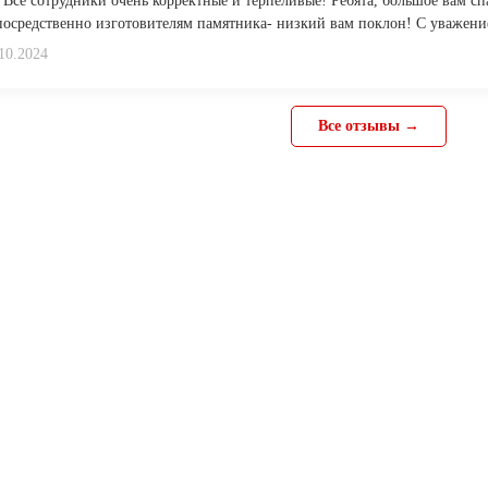
 Все сотрудники очень корректные и терпеливые! Ребята, большое вам сп
осредственно изготовителям памятника- низкий вам поклон! С уважени
10.2024
Все отзывы →