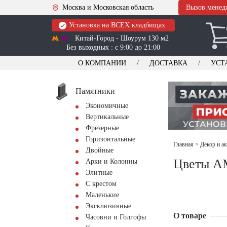
Москва и Московская область
Вызов менед
Установка на ВСЕХ кладбищах
Китай-Город - Шоурум 130 м2
Без выходных : с 9:00 до 21:00
О КОМПАНИИ
ДОСТАВКА
УСТ
Памятники
Экономичные
Вертикальные
Фрезерные
Горизонтальные
Главная
>
Декор и а
Двойные
Цветы A
Арки и Колонны
Элитные
С крестом
Маленькие
Эксклюзивные
О товаре
Часовни и Голгофы