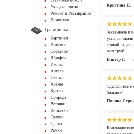
Установка цоколя
Кристина П.
Укладка плитки
Ремонт и Реставрация
Демонтаж
Гравировка
Заказывала пам
Картинки
устанавливали,
Лицевое
спокойно, дос
ваш труд!
Обратное
Шрифты
Виктор Г.
Иконы
Ангелы
Святые
Храмы
Сделали все в 
Кресты
большое!
Природа
Полина Стри
Веточки
Виньетки
Свечки
Цветы
Благодарю всю
Рамки