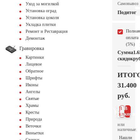
Самовывоз
Уход за могилкой
Установка оград
Подитог
Установка цоколя
Укладка плитки
Полная
Ремонт и Реставрация
оплата
Демонтаж
(5%)
Гравировка
Сумма
1.6
Картинки
скидок
руб
Лицевое
Обратное
ИТОГ
Шрифты
31.400
Иконы
Ангелы
руб.
Святые
Храмы
В 1
В
Кресты
клик
корзин
Природа
или
Веточки
наличные.
Виньетки
Нашли
Свечки