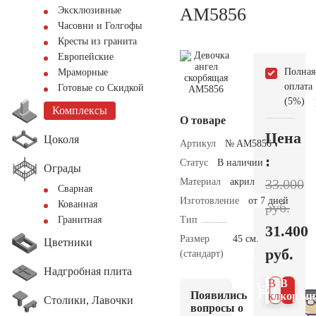
AM5856
Эксклюзивные
Часовни и Голгофы
Кресты из гранита
Европейские
Полная
Мраморные
оплата
Готовые со Скидкой
(5%)
Комплексы
О товаре
Цена
Цоколя
Артикул
№ AM5856
:
Статус
В наличии
Ограды
Материал
акрил
33.000
Сварная
Изготовление
от 7 дней
Кованная
руб.
Тип
Гранитная
31.400
Размер
45 см.
Цветники
руб.
(стандарт)
Надгробная плита
В 1
В
Появились
клик
корзин
Столики, Лавочки
вопросы о