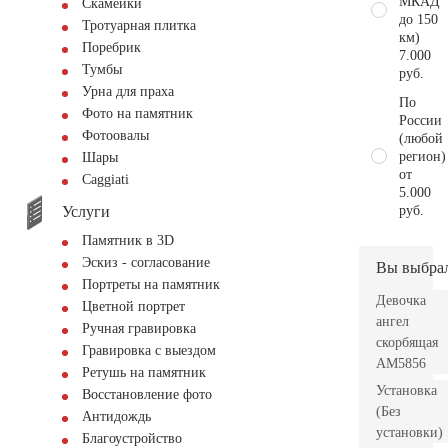
МКАД
Скамейки
до 150
Тротуарная плитка
км)
Поребрик
7.000
Тумбы
руб.
Урна для праха
По
Фото на памятник
России
Фотоовалы
(любой
регион)
Шары
от
Сaggiati
5.000
Услуги
руб.
Памятник в 3D
Эскиз - согласование
Вы выбра
Портреты на памятник
Девочка
Цветной портрет
ангел
Ручная гравировка
скорбящая
Гравировка с выездом
AM5856
Ретушь на памятник
Установка
Восстановление фото
(Без
Антидождь
установки)
Благоустройство