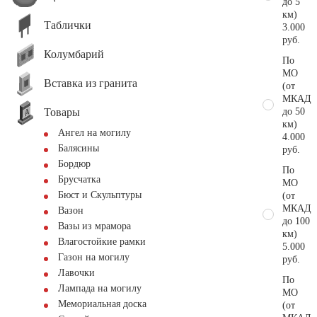
до 5
км)
Таблички
3.000
руб.
Колумбарий
По
МО
Вставка из гранита
(от
МКАД
Товары
до 50
км)
Ангел на могилу
4.000
Балясины
руб.
Бордюр
По
Брусчатка
МО
Бюст и Скульптуры
(от
МКАД
Вазон
до 100
Вазы из мрамора
км)
Влагостойкие рамки
5.000
Газон на могилу
руб.
Лавочки
По
Лампада на могилу
МО
Мемориальная доска
(от