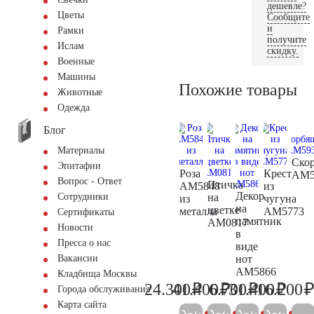
дешевле?
Цветы
Сообщите
и
Рамки
получите
Ислам
скидку.
Военные
Машины
Похожие товары
Животные
Одежда
Блог
Материалы
Ско
Эпитафии
Роза
Крест
AM5
Вопрос - Ответ
Птичка
AM5848
из
Декор
на
Сотрудники
из
чугуна
на
цветке
металла
AM5773
Сертификаты
памятник
AM0817
Новости
в
Пресса о нас
виде
нот
Вакансии
AM5866
Кладбища Москвы
₽
₽
₽
₽
24.300
41.400
6.700
31.400
16.200
Города обслуживания
25.600
43.600
7.100
33.10
Карта сайта