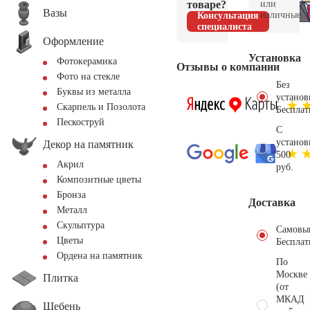
товаре?
или
Вазы
наличные.
Консультация
специалиста
Оформление
Установка
Фотокерамика
Отзывы о компании
Фото на стекле
Без
Буквы из металла
установ
Скарпель и Позолота
Бесплат
Пескоструй
С
установ
Декор на памятник
500
Акрил
руб.
Композитные цветы
Бронза
Доставка
Металл
Скульптура
Самовы
Цветы
Бесплат
Ордена на памятник
По
Москве
Плитка
(от
МКАД
Щебень