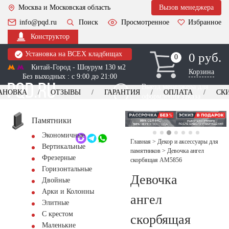
Москва и Московская область
Вызов менеджера
info@pqd.ru
Поиск
Просмотренное
Избранное
Конструктор
Установка на ВСЕХ кладбищах
0 руб.
0
0
Китай-Город - Шоурум 130 м2
Корзина
Без выходных : с 9:00 до 21:00
Выезд менеджера для
АНОВКА
ОТЗЫВЫ
ГАРАНТИЯ
ОПЛАТА
СК
оформления заказа
изготовление
Заказать выезд
памятников
+7 (495) 518-44-23
Памятники
Экономичные
Обратный звонок
Главная
>
Декор и аксессуары для
Вертикальные
памятников
>
Девочка ангел
Фрезерные
скорбящая AM5856
Горизонтальные
Девочка
Двойные
Арки и Колонны
ангел
Элитные
С крестом
скорбящая
Маленькие