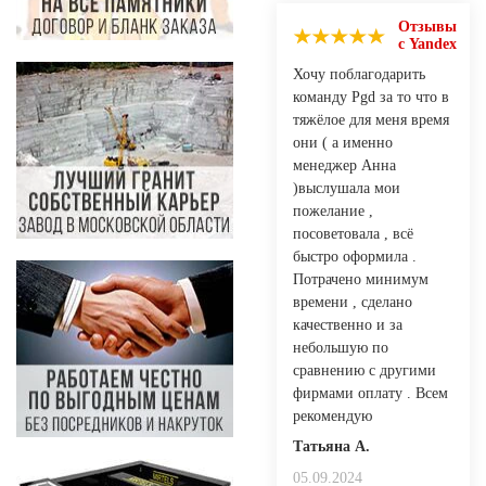
Отзывы
с Yandex
Хочу поблагодарить
команду Pgd за то что в
тяжёлое для меня время
они ( а именно
менеджер Анна
)выслушала мои
пожелание ,
посоветовала , всё
быстро оформила .
Потрачено минимум
времени , сделано
качественно и за
небольшую по
сравнению с другими
фирмами оплату . Всем
рекомендую
Татьяна А.
05.09.2024