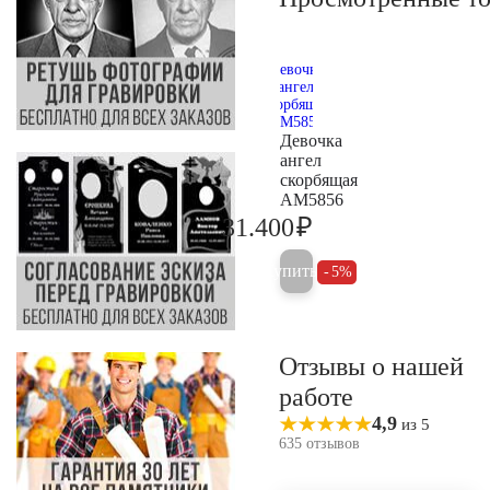
Девочка
ангел
скорбящая
AM5856
₽
31.400
33.000
Купить
5%
Отзывы о нашей
работе
4,9
из 5
635 отзывов