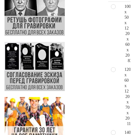
100
x
50
x
12
20
x
60
x
20
83.
120
x
60
x
12
20
x
70
x
20
110.
140