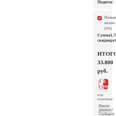
Подитог
Полная
оплата
(5%)
Сумма
1.7
скидок
руб
ИТОГ
33.800
руб.
В 1
В
клик
корзин
или
наличные.
Нашли
дешевле?
Сообщите