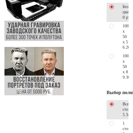
Без
цветн
0 руб
100
x
50
x 5
6.200
100
x
50
x 8
9.300
Выбор поли
Все
стор
5.340
1
сторо