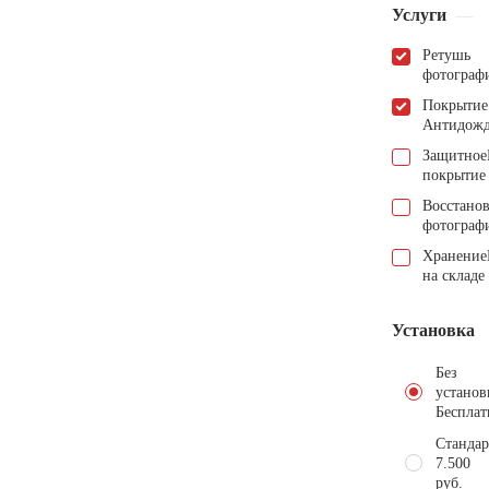
Услуги
Ретушь
фотограф
Покрытие
Антидож
Защитное
покрытие
Восстано
фотограф
Хранение
на складе
Установка
Без
установ
Бесплат
Стандар
7.500
руб.