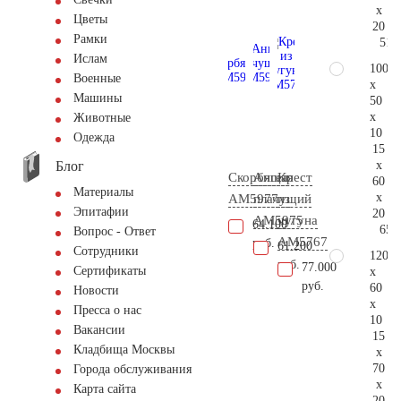
x
Цветы
20
Рамки
51.
Ислам
100
Военные
x
Машины
50
x
Животные
10
Одежда
15
Блог
x
Скорбящая
Ангел
Крест
60
Материалы
x
AM5977
плачущий
из
Эпитафии
20
AM5975
чугуна
64.100
65.
Вопрос - Ответ
AM5767
руб.
61.200
Сотрудники
120
руб.
77.000
Сертификаты
x
руб.
60
Новости
x
Пресса о нас
10
Вакансии
15
Кладбища Москвы
x
70
Города обслуживания
x
Карта сайта
20