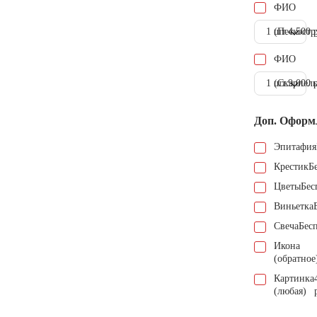
ФИО
1 шт.
(Пескостр
4.500 
ФИО
1 шт.
(Скарпель
9.000 
Доп. Оформ
Эпитафия
Крестик
Б
Цветы
Бес
Виньетка
Свеча
Бес
Икона
(обратное
Картинка
(любая)