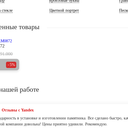
кор
Бронзовые буквы
Грав
 стекле
Цветной портрет
Песк
енные товары
72
91.000
5%
нашей работе
Отзывы с Yandex
дарность в установке и изготовлении памятника. Все сделано быстро, ка
ой компании довольна! Цены приятно удивили. Рекомендую.