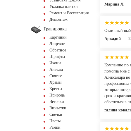
Установка цоколя
Марина Л.
Укладка плитки
Ремонт и Реставрация
Демонтаж
Гравировка
Отличный выбо
Картинки
Аркадий
0
Лицевое
Обратное
Шрифты
Иконы
Компанию по и
Ангелы
помогла мне с
Святые
Александра во
Храмы
профессионал с
Кресты
которые потер
Природа
срок и красиво
Веточки
обратиться в э
Виньетки
галина ковал
Свечки
Цветы
Рамки