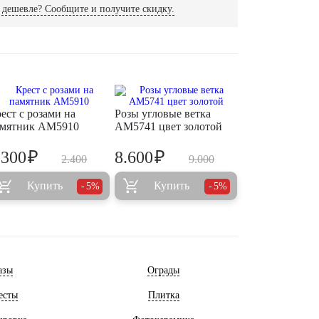
дешевле? Сообщите и получите скидку.
ест с розами на
Розы угловые ветка
мятник AM5910
AM5741 цвет золотой
₽
₽
.300
8.600
2.400
9.000
Купить
Купить
5%
5%
азы
Ограды
есты
Плитка