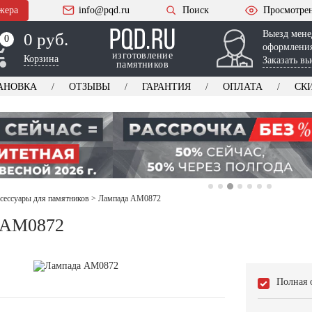
жера
info@pqd.ru
Поиск
Просмотре
Выезд мене
0 руб.
0
0
оформления
изготовление
Корзина
Заказать вы
памятников
АНОВКА
ОТЗЫВЫ
ГАРАНТИЯ
ОПЛАТА
СК
ксессуары для памятников
>
Лампада AM0872
 AM0872
Полная 