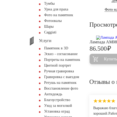
Де
Тумбы
Урна для праха
Фото на
Фото на памятник
Фотоовалы
Просмотр
Шары
Сaggiati
Услуги
Лампада AM08
₽
86.500
Памятник в 3D
Эскиз - согласование
Купить
Портреты на памятник
Цветной портрет
Ручная гравировка
Гравировка с выездом
Отзывы о 
Ретушь на памятник
Восстановление фото
Антидождь
Благоустройство
Уход за могилкой
Выражаю благо
Установка оград
хороший.Работ