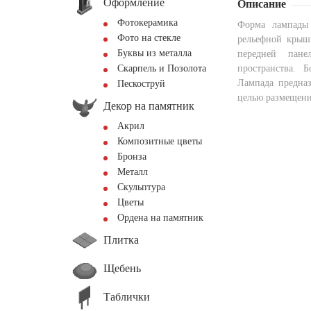
Оформление
Описание
Фотокерамика
Форма лампады
Фото на стекле
рельефной крышк
Буквы из металла
передней пане
Скарпель и Позолота
пространства. 
Лампада предназ
Пескоструй
целью размещени
Декор на памятник
Акрил
Композитные цветы
Бронза
Металл
Скульптура
Цветы
Ордена на памятник
Плитка
Щебень
Таблички