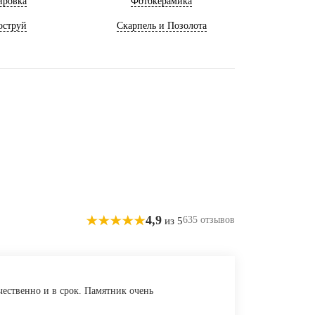
ировка
Фотокерамика
оструй
Скарпель и Позолота
4,9
635 отзывов
из 5
чественно и в срок. Памятник очень