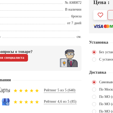
Цена :
№ AM0872
В наличии
бронза
от 7 дней
)
см.
Установка
опросы о товаре?
Без уста
ия специалиста
С устано
Доставка
пании
Самовыв
По Моск
Рейтинг 5 из 5 (640)
По МО (
Рейтинг 4,6 из 5 (85)
По МО (
По МО (