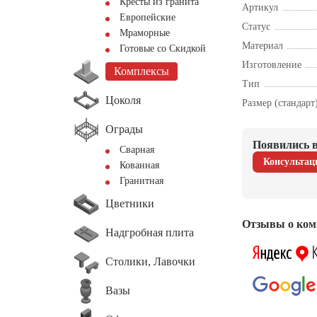
Кресты из гранита
Артикул
Европейские
Статус
Мраморные
Материал
Готовые со Скидкой
Изготовление
Комплексы
Тип
Цоколя
Размер (стандарт
Ограды
Появились в
Сварная
Консультац
Кованная
Гранитная
Цветники
Отзывы о ком
Надгробная плита
Столики, Лавочки
Вазы