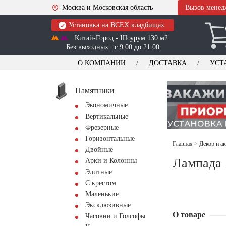
Москва и Московская область
Вызов менед
Установка на ВСЕХ кладбищах
Китай-Город - Шоурум 130 м2
Без выходных : с 9:00 до 21:00
О КОМПАНИИ
ДОСТАВКА
УСТ
Памятники
Экономичные
Вертикальные
Фрезерные
Горизонтальные
Главная
>
Декор и а
Двойные
Лампада
Арки и Колонны
Элитные
С крестом
Маленькие
Эксклюзивные
О товаре
Часовни и Голгофы