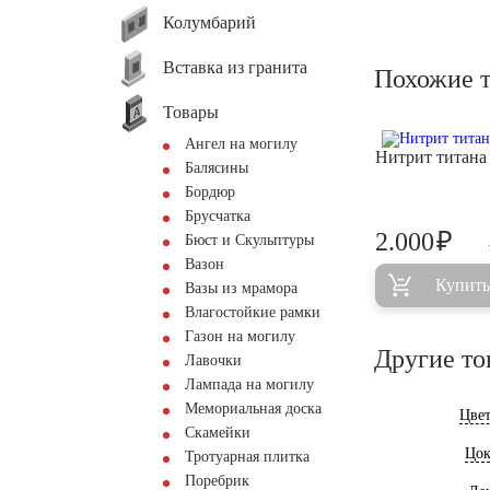
Колумбарий
Вставка из гранита
Похожие 
Товары
Ангел на могилу
Нитрит титан
Балясины
Бордюр
Брусчатка
₽
2.000
Бюст и Скульптуры
Вазон
Купить
Вазы из мрамора
Влагостойкие рамки
Газон на могилу
Другие то
Лавочки
Лампада на могилу
Мемориальная доска
Цве
Скамейки
Цок
Тротуарная плитка
Поребрик