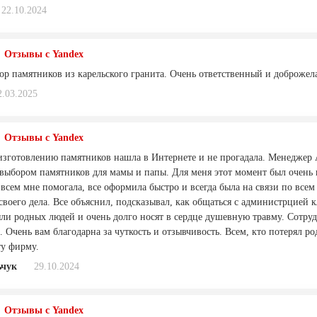
22.10.2024
Отзывы с Yandex
р памятников из карельского гранита. Очень ответственный и доброжел
2.03.2025
Отзывы с Yandex
зготовлению памятников нашла в Интернете и не прогадала. Менеджер 
 выбором памятников для мамы и папы. Для меня этот момент был очень 
 всем мне помогала, все оформила быстро и всегда была на связи по все
воего дела. Все объяснил, подсказывал, как общаться с администрцией к
яли родных людей и очень долго носят в сердце душевную травму. Сотру
. Очень вам благодарна за чуткость и отзывчивость. Всем, кто потерял р
ту фирму.
ьчук
29.10.2024
Отзывы с Yandex