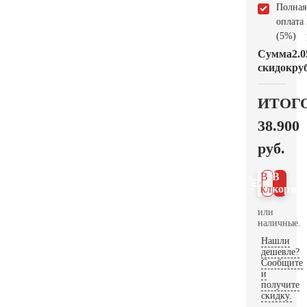
Полная
оплата
(5%)
Сумма
2.0
скидок
руб
ИТОГ
38.900
руб.
В 1
В
клик
корзин
или
наличные.
Нашли
дешевле?
Сообщите
и
получите
скидку.