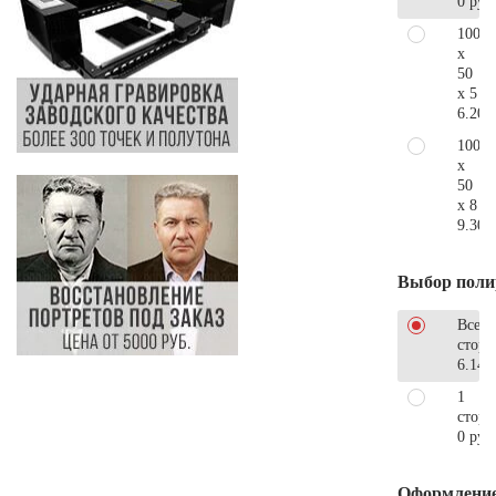
0 руб
100
x
50
x 5
6.200
100
x
50
x 8
9.300
Выбор поли
Все
стор
6.140
1
сторо
0 руб
Оформлени