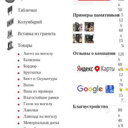
x
Таблички
50
Примеры памятников
x 5
12
Колумбарий
x
60
Вставка из гранита
x
15
Товары
58.
Отзывы о компании
Ангел на могилу
120
x
Балясины
60
Бордюр
x 5
Брусчатка
12
Бюст и Скульптуры
x
70
Вазон
x
Вазы из мрамора
15
Влагостойкие рамки
72.
Газон на могилу
Благоустройство
80
Лавочки
x
Лампада на могилу
40
Мемориальная доска
x 8