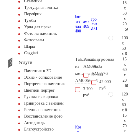
Скамейки
15
Тротуарная плитка
x
50
Поребрик
x
Тумбы
20
Урна для праха
50.
Фото на памятник
100
Фотоовалы
x
Шары
50
Сaggiati
x 8
15
Табличка
Рамка
Надгробная
Услуги
x
из
AM0908
плита
60
Памятник в 3D
металла
AM5176
23.000
x
Эскиз - согласование
20
AM0056
руб.
42.000
Портреты на памятник
68.
руб.
3.700
Цветной портрет
120
руб.
Ручная гравировка
x
Гравировка с выездом
60
Ретушь на памятник
x 8
15
Восстановление фото
x
Антидождь
70
Благоустройство
x