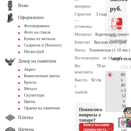
—
Вазы
материал
руб.
Гарантия
3 года
Оформление
—
В 1
В
клик
корзин
Фотокерамика
установка
Фото на стекле
Материал
Карельский гранит
или
Буквы из металла
наличные.
Качество
Высшая категория
Скарпель и Позолота
Фаска
Техническая (1-10 мм.)
Пескоструй
Изготовление
от 14 дней
Размер сте
Декор на памятник
Вес
78 кг.
СТЕ
Акрил
комплекта
80
Композитные цветы
x
Высота
92 см.
Бронза
40
с
Металл
x 5
тумбой
Скульптура
12
x
Цветы
50
Ордена на памятник
Появились
x
вопросы о
15
Плитка
товаре?
40.
Консультация
Щебень
специалиста
100