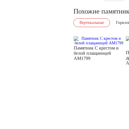
Похожие памятни
Вертикальные
Горизо
Памятник С крестом и
П
белой плащаницей
д
AM1799
A