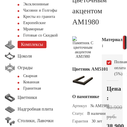
Эксклюзивные
акцентом
Часовни и Голгофы
Кресты из гранита
AM1980
Европейские
Мраморные
Готовые со Скидкой
Материал
Комплексы
:
Цоколя
Полная
Ограды
оплата
Цветник АМ5101
(5%)
Сварная
Кованная
Цена
Гранитная
О памятнике
:
Цветники
Артикул
№ AM1980
40.900
Надгробная плита
Статус
В наличии
руб.
Столики, Лавочки
Гарантия
30 лет
38.900