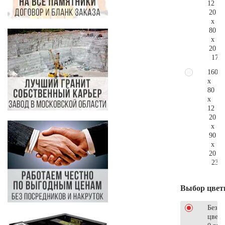
12
20
x
80
x
20
178.
160
x
80
x
12
20
x
90
x
20
233.
Выбор цвет
Без
цветн