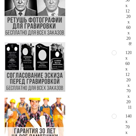
50
x
12
20
x
60
x
20
89.
120
x
60
x
12
20
x
70
x
20
118.
140
x
70
x