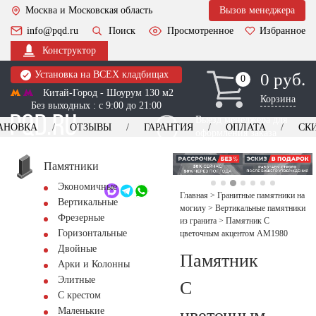
Москва и Московская область
Вызов менеджера
info@pqd.ru
Поиск
Просмотренное
Избранное
Конструктор
Установка на ВСЕХ кладбищах
0 руб.
0
0
Китай-Город - Шоурум 130 м2
Корзина
Без выходных : с 9:00 до 21:00
Выезд менеджера для
АНОВКА
ОТЗЫВЫ
ГАРАНТИЯ
ОПЛАТА
СК
оформления заказа
изготовление
Заказать выезд
памятников
+7 (495) 518-44-23
Памятники
Экономичные
Обратный звонок
Главная
>
Гранитные памятники на
Вертикальные
могилу
>
Вертикальные памятники
Фрезерные
из гранита
>
Памятник С
Горизонтальные
цветочным акцентом AM1980
Двойные
Памятник
Арки и Колонны
Элитные
С
С крестом
цветочным
Маленькие