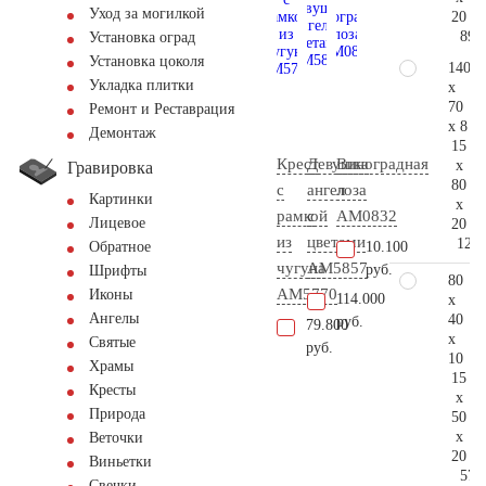
Уход за могилкой
20
89.
Установка оград
Установка цоколя
140
Укладка плитки
x
70
Ремонт и Реставрация
x 8
Демонтаж
15
Крест
Девушка
Виноградная
x
Гравировка
80
с
ангел
лоза
Картинки
x
рамкой
с
AM0832
Лицевое
20
из
цветами
129.
10.100
Обратное
чугуна
AM5857
руб.
Шрифты
80
AM5770
Иконы
114.000
x
Ангелы
40
руб.
79.800
x
Святые
руб.
10
Храмы
15
Кресты
x
Природа
50
x
Веточки
20
Виньетки
57.
Свечки