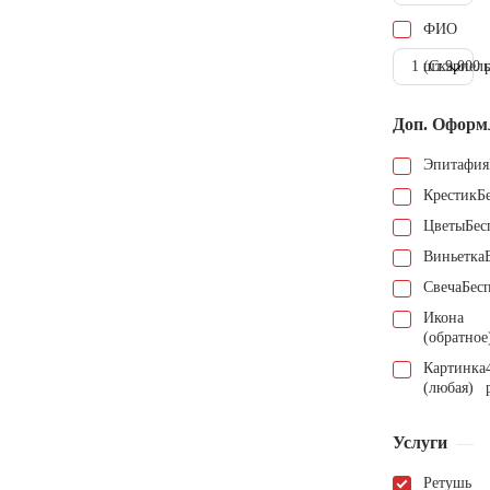
ФИО
1 шт.
(Скарпель
9.000 
Доп. Оформ
Эпитафия
Крестик
Б
Цветы
Бес
Виньетка
Свеча
Бес
Икона
(обратное
Картинка
(любая)
Услуги
Ретушь