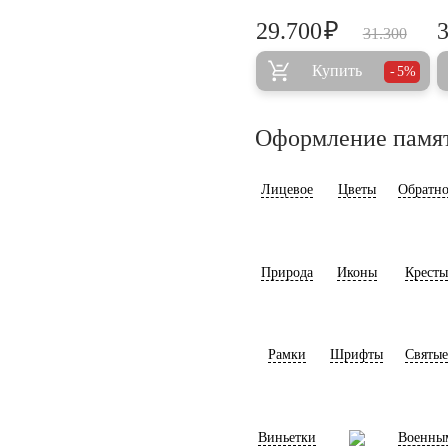
₽
29.700
31.300
Купить
5%
Оформление памя
Лицевое
Цветы
Обратно
Природа
Иконы
Кресты
Рамки
Шрифты
Святые
Виньетки
Военны