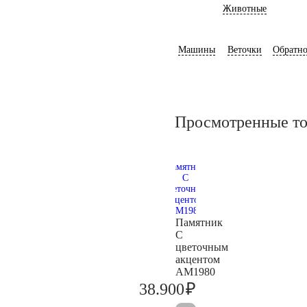
Животные
Машины
Веточки
Обратно
Просмотренные т
Памятник
С
цветочным
акцентом
AM1980
₽
38.900
40.900