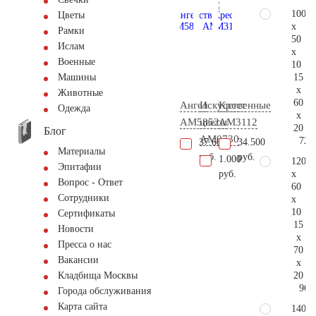
100
Цветы
x
Рамки
50
Ислам
x
Военные
10
15
Машины
x
Животные
60
Ангел
Искусственные
Крест
Одежда
x
AM5852
цветы
AM3112
20
Блог
AM0730
72.
37.600
34.500
Материалы
руб.
руб.
1.000
120
Эпитафии
x
руб.
Вопрос - Ответ
60
Сотрудники
x
10
Сертификаты
15
Новости
x
Пресса о нас
70
Вакансии
x
20
Кладбища Москвы
96.
Города обслуживания
Карта сайта
140