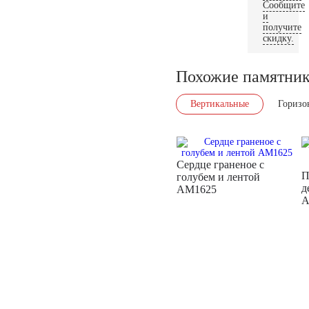
Сообщите
и
получите
скидку.
Похожие памятни
Вертикальные
Горизо
Сердце граненое с
П
голубем и лентой
д
AM1625
A