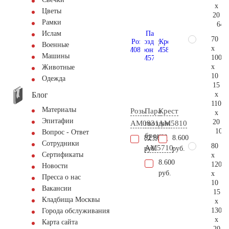
x
Цветы
20
Рамки
64.
Ислам
70
Военные
x
Машины
100
x
Животные
10
Одежда
15
Блог
x
110
Материалы
Розы
Пара
Крест
x
Эпитафии
20
AM0831
гвоздик
AM5810
105.
Вопрос - Ответ
бронза
82.800
8.600
Сотрудники
80
AM5710
руб.
руб.
Сертификаты
x
8.600
120
Новости
руб.
x
Пресса о нас
10
Вакансии
15
Кладбища Москвы
x
130
Города обслуживания
x
Карта сайта
20