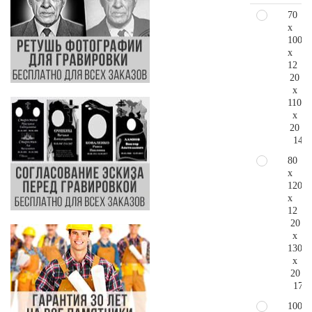
70
x
100
x
12
20
x
110
x
20
140.
80
x
120
x
12
20
x
130
x
20
179.
100