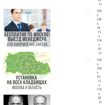
144.
100
x
140
x
10
15
x
150
x
20
242.
120
x
160
x
10
15
x
170
x
20
319.