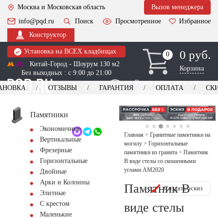
Москва и Московская область
Вызов менеджера
info@pqd.ru
Поиск
Просмотренное
Избранное
Конструктор
Установка на ВСЕХ кладбищах
0 руб.
0
0
Китай-Город - Шоурум 130 м2
Корзина
Без выходных : с 9:00 до 21:00
Выезд менеджера для
АНОВКА
ОТЗЫВЫ
ГАРАНТИЯ
ОПЛАТА
СК
оформления заказа
изготовление
Заказать выезд
памятников
+7 (495) 518-44-23
Памятники
Экономичные
Обратный звонок
Главная
>
Гранитные памятники на
Вертикальные
могилу
>
Горизонтальные
Фрезерные
памятники из гранита
>
Памятник
Горизонтальные
В виде стелы со скошенными
углами AM2020
Двойные
Арки и Колонны
Памятник В
Создать эскиз
Элитные
С крестом
виде стелы
Маленькие