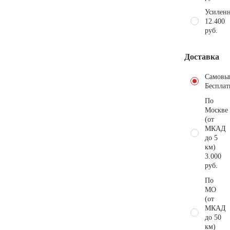
Усиленн
12.400
руб.
Доставка
Самовы
Бесплат
По
Москве
(от
МКАД
до 5
км)
3.000
руб.
По
МО
(от
МКАД
до 50
км)