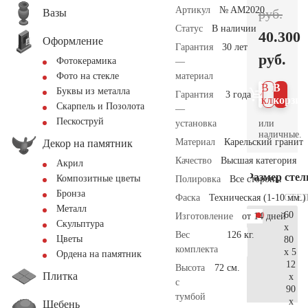
Артикул
№ AM2020
руб.
Вазы
Статус
В наличии
40.300
Оформление
Гарантия
30 лет
руб.
Фотокерамика
—
материал
Фото на стекле
В 1
В
Буквы из металла
Гарантия
3 года
клик
корзин
Скарпель и Позолота
—
Пескоструй
или
установка
наличные.
Материал
Карельский гранит
Декор на памятник
Качество
Высшая категория
Акрил
Размер сте
Композитные цветы
Полировка
Все стороны
Бронза
СТЕ
Фаска
Техническая (1-10 мм.)
Металл
60
Изготовление
от 14 дней
Скульптура
x
Вес
126 кг.
Цветы
80
комплекта
x 5
Ордена на памятник
12
Высота
72 см.
Плитка
x
с
90
тумбой
x
Щебень