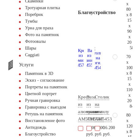
Скамейки
x
Тротуарная плитка
80
Благоустройство
Поребрик
x 8
15
Тумбы
x
Урна для праха
90
Фото на памятник
x
Фотоовалы
20
58.
Шары
Сaggiati
70
x
Услуги
100
x 8
Памятник в 3D
15
Эскиз - согласование
x
Портреты на памятник
110
Цветной портрет
x
Крест
Ваза
Столик
Ручная гравировка
20
из
из
на
84.
Гравировка с выездом
алюминия
гранита
могилу
Ретушь на памятник
80
AM5781
AM5507
AM5453
x
Восстановление фото
120
Антидождь
3.500
8.600
16.200
x 8
руб.
руб.
руб.
Благоустройство