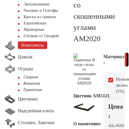
со
Эксклюзивные
Часовни и Голгофы
скошенными
Кресты из гранита
Европейские
углами
Мраморные
Готовые со Скидкой
AM2020
Комплексы
Материал
Цоколя
:
Ограды
Сварная
Полная
Кованная
оплата
Гранитная
(5%)
Цветник АМ5121
Цветники
Цена
Надгробная плита
:
Столики, Лавочки
О памятнике
42.400