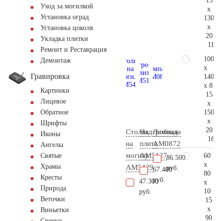
15
Уход за могилкой
x
Установка оград
130
x
Установка цоколя
20
Укладка плитки
112.
Ремонт и Реставрация
100
Демонтаж
x
Гравировка
140
x 8
Картинки
15
Лицевое
x
150
Обратное
x
Шрифты
20
Столик
Надгробная
Лампада
Иконы
168.
на
плита
AM0872
Ангелы
могилу
AM5127
60
Святые
86.500
x
Храмы
AM5429
руб.
67.400
80
Кресты
руб.
47.300
x
Природа
10
руб.
Веточки
15
x
Виньетки
90
Свечки