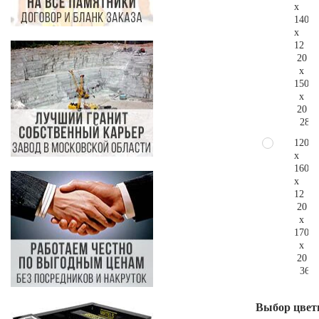
x
140
x
12
20
x
150
x
20
280.
120
x
160
x
12
20
x
170
x
20
360.
Выбор цвет