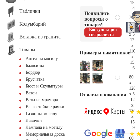
15
42.
Таблички
Появились
70
вопросы о
x
Колумбарий
товаре?
100
Консультация
x 5
специалиста
Вставка из гранита
12
x
Товары
110
Примеры памятников
x
Ангел на могилу
15
Балясины
61.
Бордюр
80
Брусчатка
x
Бюст и Скульптуры
120
Вазон
x 5
Отзывы о компании
12
Вазы из мрамора
x
Влагостойкие рамки
130
Газон на могилу
x
Лавочки
15
Лампада на могилу
93.
Мемориальная доска
60