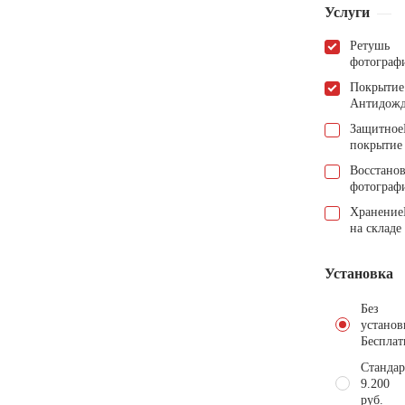
Услуги
Ретушь
фотограф
Покрытие
Антидож
Защитное
покрытие
Восстано
фотограф
Хранение
на складе
Установка
Без
установ
Бесплат
Стандар
9.200
руб.