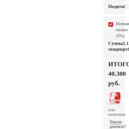
Подитог
Полная
оплата
(5%)
Сумма
2.1
скидок
руб
ИТОГ
40.300
руб.
В 1
В
клик
корзин
или
наличные.
Нашли
дешевле?