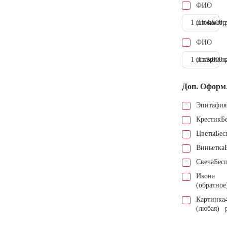
ФИО
1 шт.
(Пескостр
4.500 
ФИО
1 шт.
(Скарпель
9.000 
Доп. Оформ
Эпитафия
Крестик
Б
Цветы
Бес
Виньетка
Свеча
Бес
Икона
(обратное
Картинка
(любая)