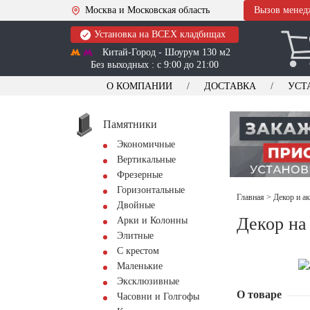
Москва и Московская область
Вызов менед
Установка на ВСЕХ кладбищах
Китай-Город - Шоурум 130 м2
Без выходных : с 9:00 до 21:00
О КОМПАНИИ
ДОСТАВКА
УСТ
Памятники
Экономичные
Вертикальные
Фрезерные
Горизонтальные
Главная
>
Декор и а
Двойные
Декор на
Арки и Колонны
Элитные
С крестом
Маленькие
Эксклюзивные
О товаре
Часовни и Голгофы