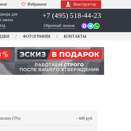
нное
Избранное
Конструктор
+7 (495) 518-44-23
джера для
 заказа
езд
Обратный звонок
ИДКИ
ФОТОГРАФИИ
КОНТАКТЫ
оплата (5%)
- 440 руб.