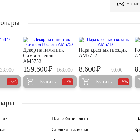
Нашли 
товары
Декор на памятник
Пара красных гвоздик
Ро
Символ Геолога
AM5712
A
AM5752
₽
₽
159.600
8.600
8
33.900
168.000
9.000
Купить
Купить
5%
5%
5%
вары
тник
Надгробные плиты
В
оля
Столики и лавочки
Кр