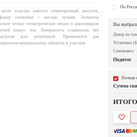
По Росси
части изделия имеется симметричный рисунок,
форму снежинки с шестью лучами. Элементы
азуют четкие геометрические линии и равномерное
Вы выбрал
ветвей вокруг оси. Поверхность сглаженная, без
Декор на п
ыступов или углублений. Применяется для
Установка (Б
формления мемориальных объектов и участков.
Самовывоз
Подитог
Полная 
Сумма ски
ИТОГ