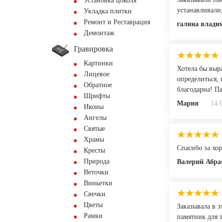
Установка цоколя
устанавливали,
Укладка плитки
Ремонт и Реставрация
галина влади
Демонтаж
Гравировка
Картинки
Хотела бы выра
Лицевое
определиться, 
Обратное
благодарна! П
Шрифты
Мария
14.
Иконы
Ангелы
Святые
Храмы
Спасибо за хор
Кресты
Природа
Валерий Абр
Веточки
Виньетки
Свечки
Цветы
Заказывала в э
Рамки
памятник для т