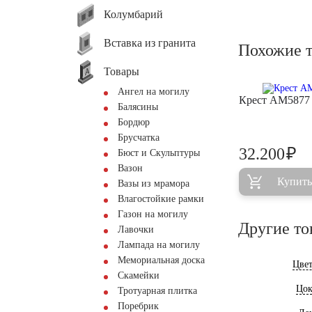
Колумбарий
Вставка из гранита
Похожие 
Товары
Ангел на могилу
Крест AM5877
Балясины
Бордюр
Брусчатка
₽
32.200
Бюст и Скульптуры
Вазон
Купить
Вазы из мрамора
Влагостойкие рамки
Газон на могилу
Другие то
Лавочки
Лампада на могилу
Мемориальная доска
Цве
Скамейки
Цок
Тротуарная плитка
Поребрик