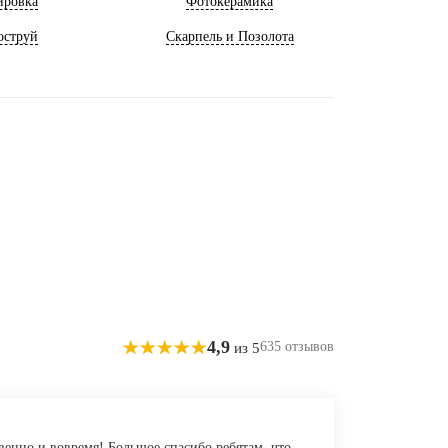
ировка
Фотокерамика
оструй
Скарпель и Позолота
4,9
635 отзывов
из 5
венно и вовремя! Большое спасибо ребятам, что