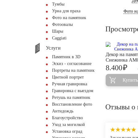
Де
Тумбы
Урна для праха
Фото на
Фото на памятник
Фотоовалы
Просмотр
Шары
Сaggiati
Услуги
Декор на памя
Памятник в 3D
Снежинка AM
Эскиз - согласование
₽
8.400
Портреты на памятник
Цветной портрет
Купить
Ручная гравировка
Гравировка с выездом
Ретушь на памятник
Восстановление фото
Отзывы о 
Антидождь
Благоустройство
Уход за могилкой
Установка оград
Заказывали па