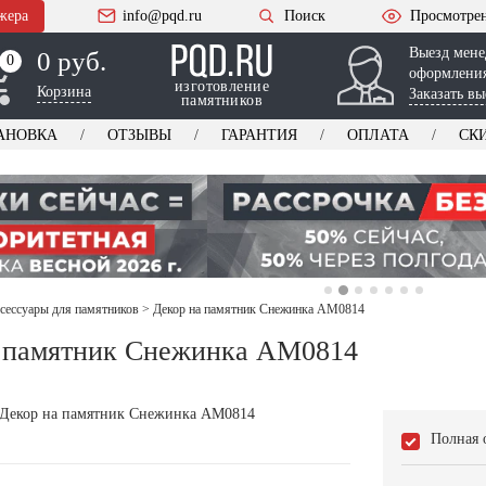
жера
info@pqd.ru
Поиск
Просмотре
Выезд мене
0 руб.
0
0
оформления
изготовление
Корзина
Заказать вы
памятников
АНОВКА
ОТЗЫВЫ
ГАРАНТИЯ
ОПЛАТА
СК
ксессуары для памятников
>
Декор на памятник Снежинка AM0814
 памятник Снежинка AM0814
Полная 