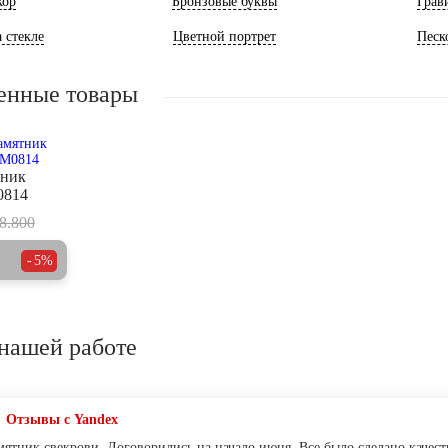
кор
Бронзовые буквы
Грав
 стекле
Цветной портрет
Песк
енные товары
тник
0814
8.800
5%
нашей работе
Отзывы с Yandex
мятник свекрови. Договорились на начало июня. Все было сделано качест