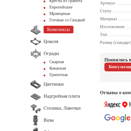
Кресты из гранита
Артикул
Европейские
Статус
Мраморные
Материал
Готовые со Скидкой
Изготовление
Комплексы
Тип
Цоколя
Размер (стандарт
Ограды
Появились в
Сварная
Консультац
Кованная
Гранитная
Цветники
Отзывы о ком
Надгробная плита
Столики, Лавочки
Вазы