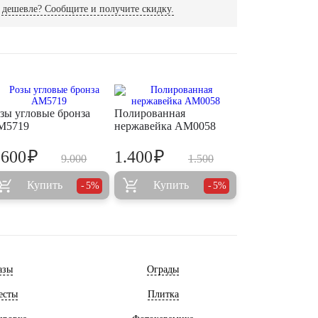
дешевле? Сообщите и получите скидку.
зы угловые бронза
Полированная
M5719
нержавейка AM0058
₽
₽
.600
1.400
9.000
1.500
Купить
Купить
5%
5%
азы
Ограды
есты
Плитка