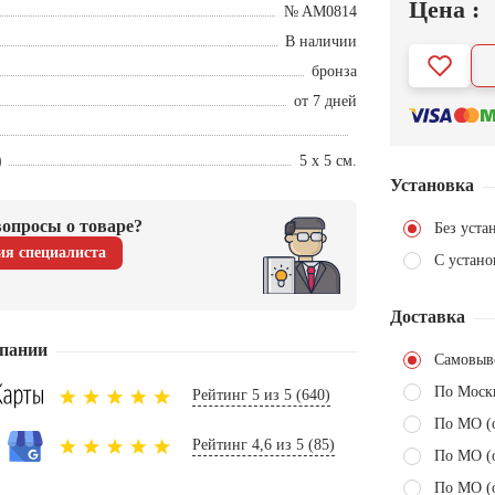
Цена :
№ AM0814
В наличии
бронза
от 7 дней
)
5 х 5 см.
Установка
опросы о товаре?
Без уста
ия специалиста
С устано
Доставка
пании
Самовыв
По Моск
Рейтинг 5 из 5 (640)
По МО (
Рейтинг 4,6 из 5 (85)
По МО (
По МО (