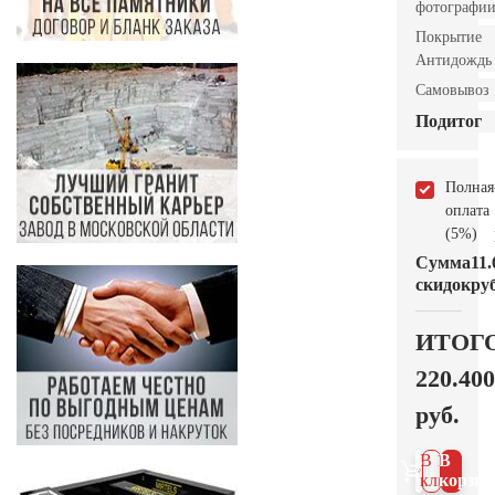
фотографи
Покрытие
Антидождь
Самовывоз
Подитог
Полная
оплата
(5%)
Сумма
11.
скидок
руб
ИТОГ
220.400
руб.
В 1
В
клик
корзин