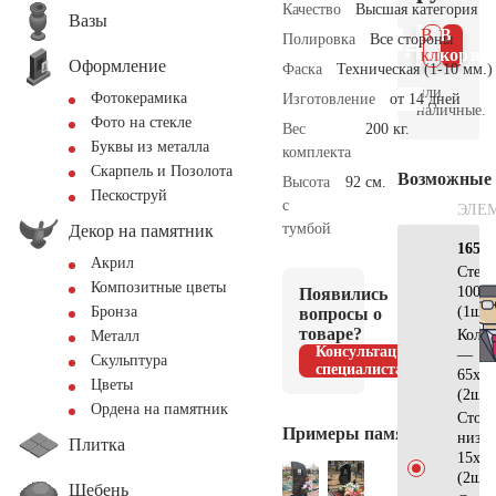
Качество
Высшая категория
Вазы
В 1
В
Полировка
Все стороны
клик
корзин
Оформление
Фаска
Техническая (1-10 мм.)
или
Фотокерамика
Изготовление
от 14 дней
наличные.
Фото на стекле
Вес
200 кг.
Буквы из металла
комплекта
Скарпель и Позолота
Возможные
Высота
92 см.
Пескоструй
с
ЭЛЕ
тумбой
Декор на памятник
165х1
Акрил
Стел
Композитные цветы
100х5
Появились
(1шт)
Бронза
вопросы о
товаре?
Коло
Металл
Консультация
—
Скульптура
специалиста
65х15
Цветы
(2шт)
Ордена на памятник
Стол
Примеры памятников
низ 
Плитка
15х15
(2шт)
Щебень