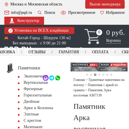
Москва и Московская область
Вызов менеджера
info@pqd.ru
Поиск
Просмотренное
Избранное
Конструктор
Установка на ВСЕХ кладбищах
0 руб.
0
0
Китай-Город - Шоурум 130 м2
Корзина
Без выходных : с 9:00 до 21:00
Выезд менеджера для
АНОВКА
ОТЗЫВЫ
ГАРАНТИЯ
ОПЛАТА
СК
оформления заказа
изготовление
Заказать выезд
памятников
+7 (495) 518-44-23
Памятники
Экономичные
Обратный звонок
Главная
>
Гранитные памятники на
Вертикальные
могилу
>
Памятник с аркой из
Фрезерные
гранита
>
Памятник Арка
Горизонтальные
восточная AM7139
Двойные
Памятник
Арки и Колонны
Элитные
Арка
С крестом
восточная
Маленькие