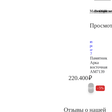
Машины
Веточки
Обратно
Исла
Просмот
Памятник
Арка
восточная
AM7139
₽
220.400
232.000
Купить
5%
Отзывы о нашей