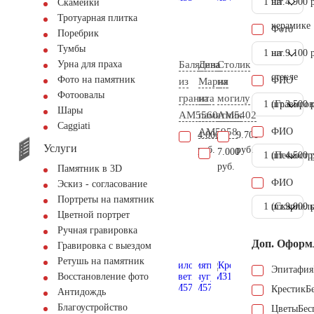
1 шт.
на
4.900 
Скамейки
Тротуарная плитка
керамике
Фото
Поребрик
Тумбы
1 шт.
на
9.100 
Балясина
Дева
Столик
Урна для праха
стекле
Фото на памятник
ФИО
из
Мария
на
Фотоовалы
гранита
на
могилу
1 шт.
(Гравиров
3.500 
Шары
AM5560
памятник
AM5402
Сaggiati
AM5958
ФИО
4.000
9.700
Услуги
руб.
руб.
7.000
1 шт.
(Пескостр
4.500 
руб.
Памятник в 3D
ФИО
Эскиз - согласование
Портреты на памятник
1 шт.
(Скарпель
9.000 
Цветной портрет
Ручная гравировка
Доп. Оформ
Гравировка с выездом
Ретушь на памятник
Эпитафия
Восстановление фото
Крестик
Б
Антидождь
Благоустройство
Цветы
Бес