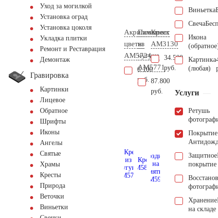
Уход за могилкой
Виньетка
Установка оград
Свеча
Бес
Установка цоколя
Акриловые
Памятник
Крест
Икона
Укладка плитки
цветы
из
AM3130
(обратное
Ремонт и Реставрация
AM5724
чугуна
34.500
Картинка
Демонтаж
AM5771
руб.
(любая)
6.100
Гравировка
руб.
87.800
Картинки
руб.
Услуги
Лицевое
Ретушь
Обратное
фотограф
Шрифты
Иконы
Покрытие
Антидож
Ангелы
Святые
Защитное
покрытие
Храмы
Кресты
Восстано
Природа
фотограф
Веточки
Хранение
Виньетки
на складе
Свечки