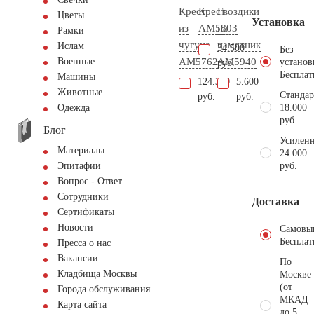
Крест
Крест
Гвоздики
Цветы
Установка
из
AM5803
на
Рамки
чугуна
памятник
Ислам
34.500
Без
AM5762
AM5940
Военные
установ
руб.
Бесплат
Машины
124.300
5.600
Животные
Стандар
руб.
руб.
18.000
Одежда
руб.
Блог
Усиленн
Материалы
24.000
руб.
Эпитафии
Вопрос - Ответ
Сотрудники
Доставка
Сертификаты
Новости
Самовы
Бесплат
Пресса о нас
Вакансии
По
Кладбища Москвы
Москве
(от
Города обслуживания
МКАД
Карта сайта
до 5