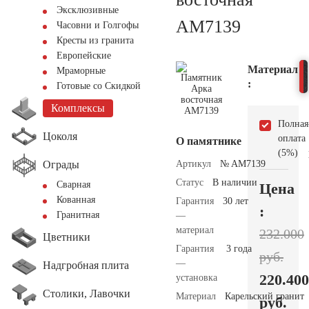
Эксклюзивные
AM7139
Часовни и Голгофы
Кресты из гранита
Европейские
Материал
Мраморные
:
Готовые со Скидкой
Комплексы
Полная
Цоколя
оплата
О памятнике
(5%)
Ограды
Артикул
№ AM7139
Статус
В наличии
Сварная
Цена
Кованная
Гарантия
30 лет
:
Гранитная
—
материал
232.000
Цветники
Гарантия
3 года
руб.
—
Надгробная плита
220.400
установка
Столики, Лавочки
Материал
Карельский гранит
руб.