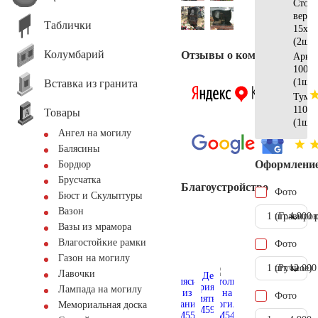
Стол
верх
Таблички
15х15
(2шт)
Колумбарий
Отзывы о компании
Арка
100х7
(1шт)
Вставка из гранита
Тумб
110х2
Товары
(1шт)
Ангел на могилу
Балясины
Оформлени
Бордюр
Брусчатка
Благоустройство
Фото
Бюст и Скульптуры
Вазон
1 шт.
(Гравиров
4.900 
Вазы из мрамора
Влагостойкие рамки
Фото
Газон на могилу
1 шт.
(Ручное)
12.000
Лавочки
Лампада на могилу
Фото
Мемориальная доска