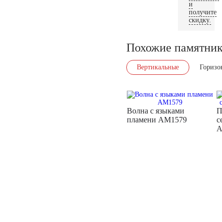
и
получите
скидку.
Похожие памятни
Вертикальные
Горизо
Волна с языками
П
пламени AM1579
с
A