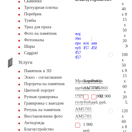
Скамейки
x
Тротуарная плитка
40
Поребрик
x 8
15
Тумбы
x
Урна для праха
50
Фото на памятник
x
Фотоовалы
20
36.
Шары
Сaggiati
100
x
Услуги
50
x 8
Памятник в 3D
15
Эскиз - согласование
Мраморный
Барельеф
Рамка
x
Портреты на памятник
60
щебень
AM5746
AM5860
Цветной портрет
x
серо-
14.900
52.900
Ручная гравировка
20
голубой
52.
руб.
руб.
Гравировка с выездом
АМ5705
Ретушь на памятник
120
AM5705
x
Восстановление фото
60
Антидождь
1.900
x 8
Благоустройство
руб.