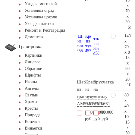
15
Уход за могилкой
x
Установка оград
70
x
Установка цоколя
20
Укладка плитки
69.
Ремонт и Реставрация
140
Демонтаж
x
Гравировка
70
x 8
Картинки
15
Лицевое
x
80
Обратное
x
Шрифты
20
Шар
Крест
Брусчатка
Иконы
106.
Ангелы
из
из
на
80
Святые
гранита
чугуна
могилу
x
Храмы
AM5561
AM5769
AM5661
40
Кресты
x
2.400
45.800
10.000
Природа
10
руб.
руб.
руб.
Веточки
15
x
Виньетки
50
Свечки