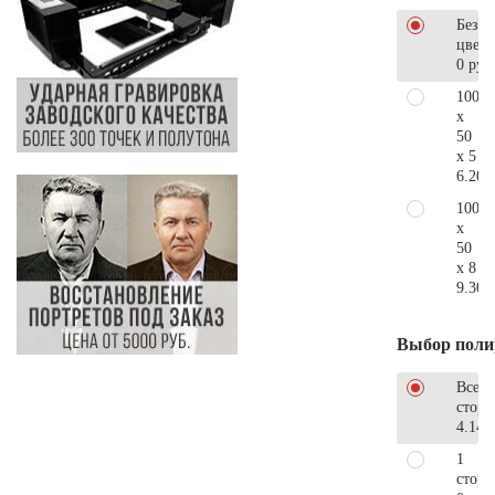
Без
цветн
0 руб
100
x
50
x 5
6.200
100
x
50
x 8
9.300
Выбор поли
Все
стор
4.140
1
сторо