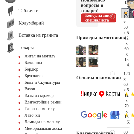
15
вопросы о
27.
Таблички
товаре?
Консультация
100
специалиста
x
Колумбарий
50
x 5
Вставка из гранита
Примеры памятников
12
x
Товары
60
x
Ангел на могилу
15
Балясины
41.
Бордюр
120
Брусчатка
Отзывы о компании
x
Бюст и Скульптуры
60
Вазон
x 5
12
Вазы из мрамора
x
Влагостойкие рамки
70
Газон на могилу
x
Лавочки
15
Лампада на могилу
52.
Мемориальная доска
80
Благоустройство