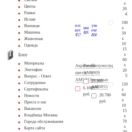
x
Цветы
20
Рамки
43.
Ислам
100
Военные
x
Машины
50
x
Животные
10
Одежда
15
Блог
x
60
Материалы
x
Акриловые
Рамка
Полумесяц
Эпитафии
20
цветы
AM0909
с
55.
Вопрос - Ответ
AM5723
мечетью
23.000
Сотрудники
120
AM0855
руб.
6.100
Сертификаты
x
руб.
60
20.700
Новости
x
руб.
Пресса о нас
10
Вакансии
15
Кладбища Москвы
x
70
Города обслуживания
x
Карта сайта
20