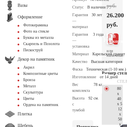
руб.
Вазы
Статус
В наличии
26.200
Гарантия
30 лет
Оформление
—
руб.
Фотокерамика
материал
Фото на стекле
Гарантия
3 года
В 1
В
Буквы из металла
—
клик
корзин
Скарпель и Позолота
установка
Пескоструй
или
Материал
Карельский гранит
наличные.
Декор на памятник
Качество
Высшая категория
Акрил
Фаска
Техническая (1-10 мм.)
Размер сте
Композитные цветы
Изготовление
от 14 дней
Бронза
СТЕ
Вес
78 кг.
Металл
80
комплекта
Скульптура
x
Высота
92 см.
Цветы
40
x 5
с
Ордена на памятник
12
тумбой
Плитка
x
50
x
Щебень
Появились