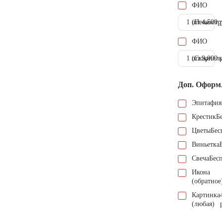
ФИО
1 шт.
(Пескостр
4.500 
ФИО
1 шт.
(Скарпель
9.000 
Доп. Оформ
Эпитафия
Крестик
Б
Цветы
Бес
Виньетка
Свеча
Бес
Икона
(обратное
Картинка
(любая)