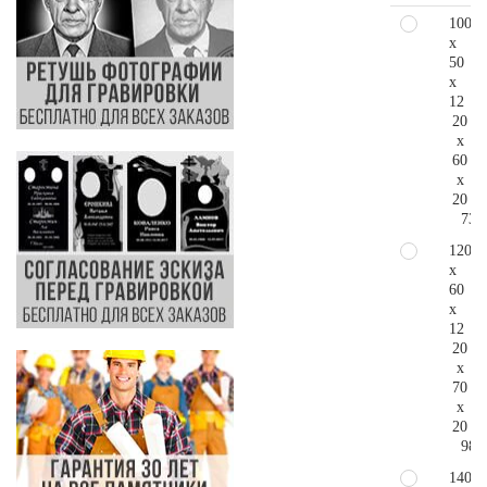
100
x
50
x
12
20
x
60
x
20
73.
120
x
60
x
12
20
x
70
x
20
98.
140