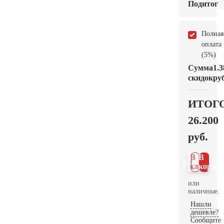
Подитог
Полная
оплата
(5%)
Сумма
1.3
скидок
руб
ИТОГ
26.200
руб.
В 1
В
клик
корзин
или
наличные.
Нашли
дешевле?
Сообщите