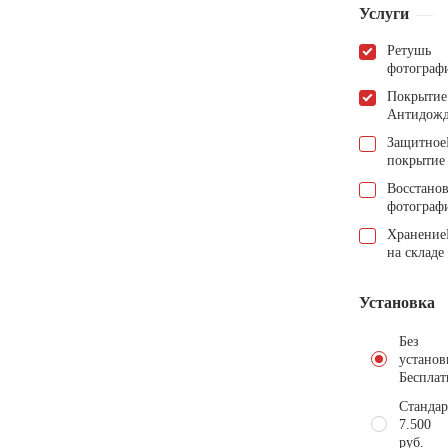
Услуги
Ретушь
фотограф
Покрытие
Антидож
Защитное
покрытие
Восстано
фотограф
Хранение
на складе
Установка
Без
установ
Бесплат
Стандар
7.500
руб.