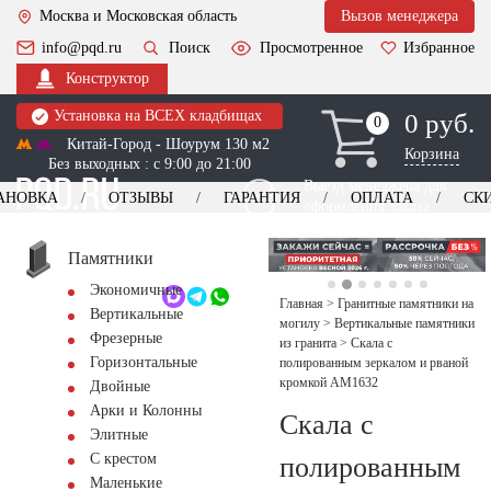
Москва и Московская область
Вызов менеджера
info@pqd.ru
Поиск
Просмотренное
Избранное
Конструктор
Установка на ВСЕХ кладбищах
0 руб.
0
0
Китай-Город - Шоурум 130 м2
Корзина
Без выходных : с 9:00 до 21:00
Выезд менеджера для
АНОВКА
ОТЗЫВЫ
ГАРАНТИЯ
ОПЛАТА
СК
оформления заказа
изготовление
Заказать выезд
памятников
+7 (495) 518-44-23
Памятники
Экономичные
Обратный звонок
Главная
>
Гранитные памятники на
Вертикальные
могилу
>
Вертикальные памятники
Фрезерные
из гранита
>
Скала с
Горизонтальные
полированным зеркалом и рваной
кромкой AM1632
Двойные
Арки и Колонны
Скала с
Элитные
С крестом
полированным
Маленькие