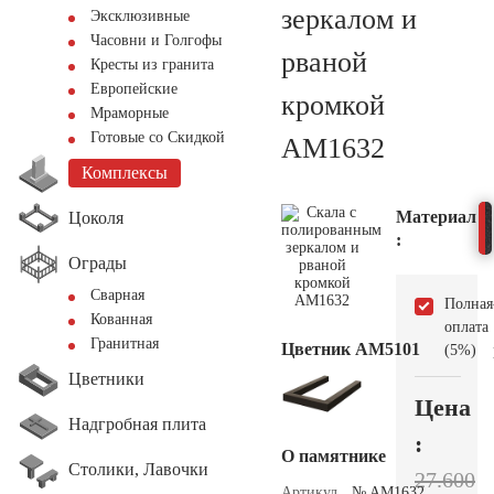
зеркалом и
Эксклюзивные
Часовни и Голгофы
рваной
Кресты из гранита
Европейские
кромкой
Мраморные
Готовые со Скидкой
AM1632
Комплексы
Материал
Цоколя
:
Ограды
Сварная
Полная
Кованная
оплата
Гранитная
Цветник АМ5101
(5%)
Цветники
Цена
Надгробная плита
:
О памятнике
Столики, Лавочки
27.600
Артикул
№ AM1632