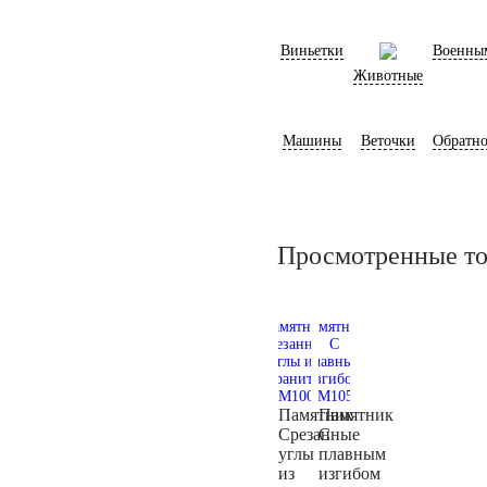
Виньетки
Военны
Животные
Машины
Веточки
Обратно
Просмотренные т
Памятник
Памятник
Срезанные
С
углы
плавным
из
изгибом