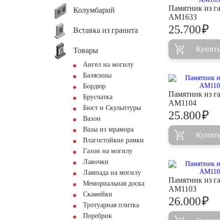
Памятник из г
Колумбарий
AM1633
₽
25.700
Вставка из гранита
Купит
Товары
Ангел на могилу
Балясины
Бордюр
Памятник из г
Брусчатка
AM1104
Бюст и Скульптуры
₽
25.800
Вазон
Вазы из мрамора
Купит
Влагостойкие рамки
Газон на могилу
Лавочки
Лампада на могилу
Памятник из г
Мемориальная доска
AM1103
Скамейки
₽
26.000
Тротуарная плитка
Поребрик