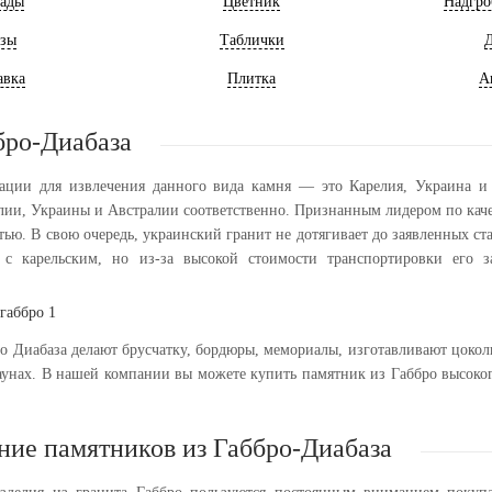
ады
Цветник
Надгро
зы
Таблички
Д
авка
Плитка
А
бро-Диабаза
ации для извлечения данного вида камня — это Карелия, Украина и 
елии, Украины и Австралии соответственно. Признанным лидером по каче
ью. В свою очередь, украинский гранит не дотягивает до заявленных ст
м с карельским, но из-за высокой стоимости транспортировки его з
ро Диабаза делают брусчатку, бордюры, мемориалы, изготавливают цокол
саунах. В нашей компании вы можете купить памятник из Габбро высок
ние памятников из Габбро-Диабаза