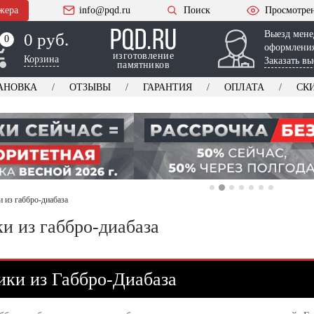
жера
info@pqd.ru
Поиск
Просмотре
Выезд мене
0 руб.
0
0
оформления
изготовление
Корзина
Заказать вы
памятников
АНОВКА
ОТЗЫВЫ
ГАРАНТИЯ
ОПЛАТА
СК
 из габбро-диабаза
и из габбро-диабаза
ки из Габбро-Диабаза