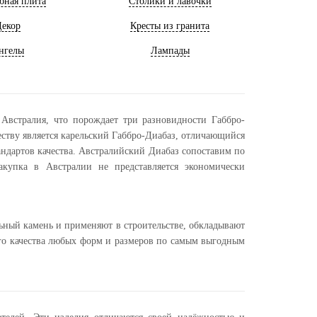
бная плита
Столики и лавочки
екор
Кресты из гранита
нгелы
Лампады
Австралия, что порождает три разновидности Габбро-
ству является карельский Габбро-Диабаз, отличающийся
андартов качества. Австралийский Диабаз сопоставим по
акупка в Австралии не представляется экономически
ьный камень и применяют в строительстве, обкладывают
ого качества любых форм и размеров по самым выгодным