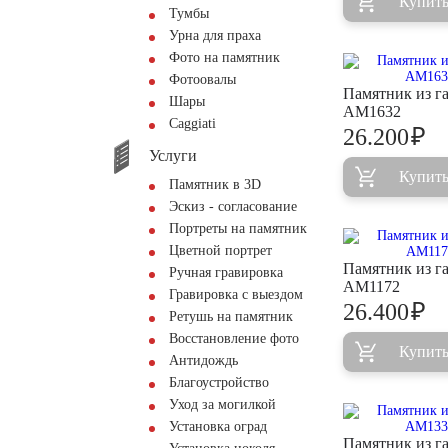
Купит
Тумбы
Урна для праха
Фото на памятник
Фотоовалы
Памятник из г
Шары
AM1632
Сaggiati
₽
26.200
Услуги
Купит
Памятник в 3D
Эскиз - согласование
Портреты на памятник
Цветной портрет
Памятник из г
Ручная гравировка
AM1172
Гравировка с выездом
₽
26.400
Ретушь на памятник
Восстановление фото
Купит
Антидождь
Благоустройство
Уход за могилкой
Установка оград
Памятник из г