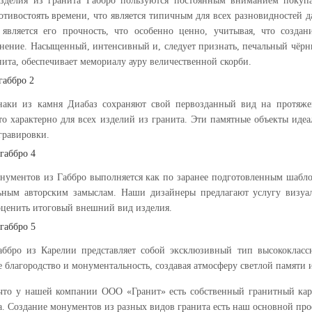
зделия из гранита Габбро пользуются постоянным вниманием покупа
отивостоять времени, что является типичным для всех разновидностей д
 является его прочность, что особенно ценно, учитывая, что созда
анение. Насыщенный, интенсивный и, следует признать, печальный чёр
нита, обеспечивает мемориалу ауру величественной скорби.
наки из камня Диабаз сохраняют свой первозданный вид на протяже
то характерно для всех изделий из гранита. Эти памятные объекты иде
гравировки.
нументов из Габбро выполняется как по заранее подготовленным шабло
ьным авторским замыслам. Наши дизайнеры предлагают услугу визуа
оценить итоговый внешний вид изделия.
аббро из Карелии представляет собой эксклюзивный тип высококлассн
 благородство и монументальность, создавая атмосферу светлой памяти 
 что у нашей компании ООО «Гранит» есть собственный гранитный кар
ва. Создание монументов из разных видов гранита есть наш основной п