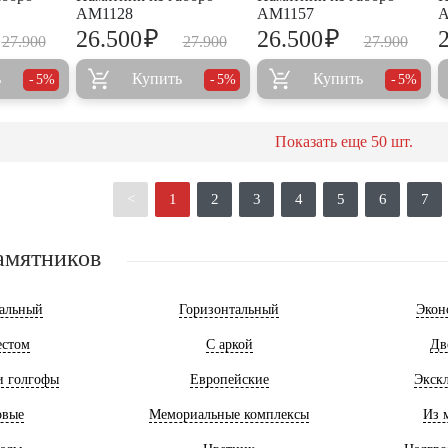
AM1128
AM1157
A
₽
₽
26.500
26.500
27.900
27.900
27.900
ь
Купить
Купить
5%
5%
5%
Показать еще
50
шт.
<
1
2
3
4
5
6
7
амятников
альный
Горизонтальный
Экон
естом
С аркой
Дв
и голгофы
Европейские
Экск
овые
Мемориальные комплексы
Из 