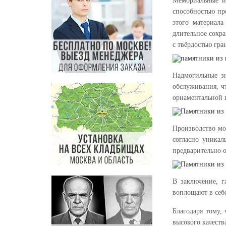
Мемориальные и
способностью пр
этого материала
длительное сохр
с твёрдостью гра
Надмогильные з
обслуживания, ч
орнаментальной 
Производство мо
согласно уникал
предварительно 
В заключение, г
воплощают в себе
Благодаря тому,
высокого качест