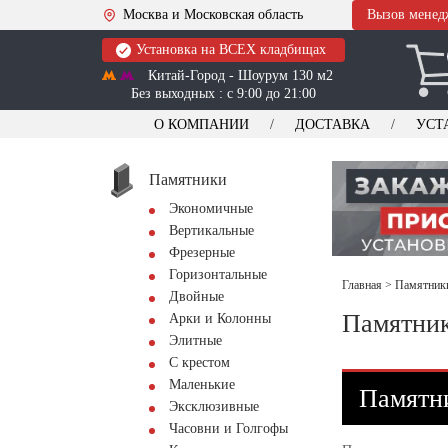
Москва и Московская область
Вызов менед
Установка на ВСЕХ кладбищах
Китай-Город - Шоурум 130 м2
Без выходных : с 9:00 до 21:00
О КОМПАНИИ
ДОСТАВКА
УСТ
Памятники
Экономичные
Вертикальные
Фрезерные
Горизонтальные
Главная
>
Памятники
Двойные
Памятник
Арки и Колонны
Элитные
С крестом
Маленькие
Памятни
Эксклюзивные
Часовни и Голгофы