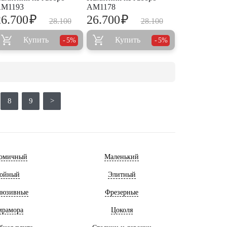
M1193
AM1178
₽
₽
26.700
26.700
28.100
28.100
Купить
Купить
5%
5%
8
9
>
омичный
Маленький
ойный
Элитный
люзивные
Фрезерные
мрамора
Цоколя