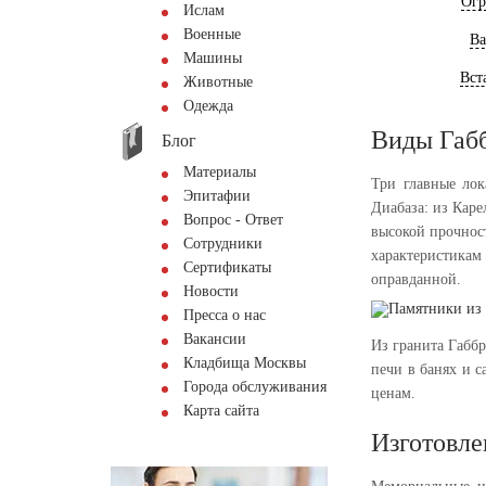
Огр
Ислам
Военные
Ва
Машины
Вст
Животные
Одежда
Виды Габ
Блог
Материалы
Три главные лок
Эпитафии
Диабаза: из Кар
Вопрос - Ответ
высокой прочност
Сотрудники
характеристика
Сертификаты
оправданной.
Новости
Пресса о нас
Вакансии
Из гранита Габб
Кладбища Москвы
печи в банях и 
Города обслуживания
ценам.
Карта сайта
Изготовле