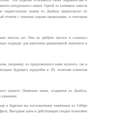
телей. Эти изделия отличаются своей надёжностью и
анного натурального камня. Одной из ключевых качеств
ние надмогильных знаков из Диабаза предполагает их
ный оттенок с тонкими седыми прожилками, в сочетании
нии многих лет. Они не требуют частого и сложного
ально подходят для нанесения декоративной живописи и
нам, например, из предложенного нами каталога, так и
лизации будущего надгробия в 3D, позволяя клиентам
ого гранита. Памятные знаки, созданные из Диабаза,
и уважения.
ьер в Карелии мы изготавливаем памятники из Габбро
рофиль. Выгодные цены и действующие скидки позволяют