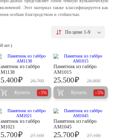
ббро-диабаз представляет собой темную вулканическую
включений. Этот материал также классифицируется как
ения особым благородством и стойкостью.
По цене 1-9
50 шт.)
амятник из габбро
Памятник из габбро
M1138
AM1015
₽
₽
25.400
25.500
26.700
26.800
Купить
Купить
5%
5%
амятник из габбро
Памятник из габбро
M1021
AM1045
₽
₽
25.700
25.700
27.100
27.100