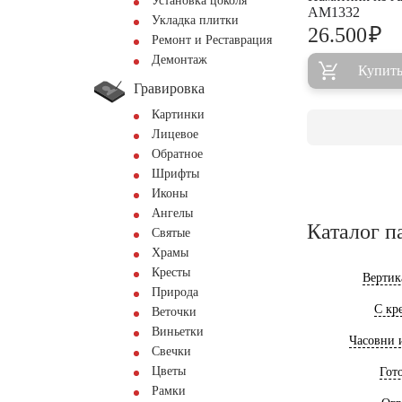
Установка цоколя
AM1332
Укладка плитки
₽
26.500
Ремонт и Реставрация
Демонтаж
Купит
Гравировка
Картинки
Лицевое
Обратное
Шрифты
Иконы
Ангелы
Каталог п
Святые
Храмы
Кресты
Вертик
Природа
С кр
Веточки
Виньетки
Часовни 
Свечки
Цветы
Гот
Рамки