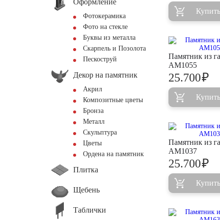
Оформление
Купит
Фотокерамика
Фото на стекле
Буквы из металла
Скарпель и Позолота
Памятник из г
Пескоструй
AM1055
Декор на памятник
₽
25.700
Акрил
Купит
Композитные цветы
Бронза
Металл
Скульптура
Памятник из г
Цветы
AM1037
Ордена на памятник
₽
25.700
Плитка
Купит
Щебень
Таблички