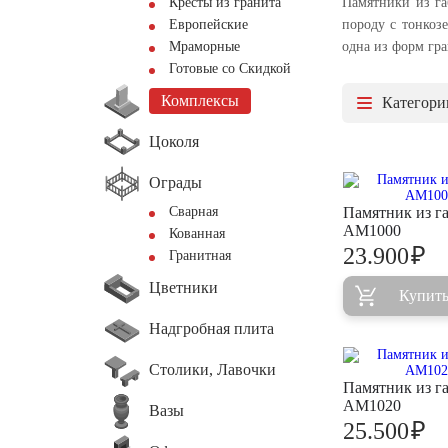
Кресты из гранита
Памятники из га
Европейские
породу с тонкоз
Мраморные
одна из форм гра
Готовые со Скидкой
Комплексы
Категори
Цоколя
Ограды
Сварная
Памятник из г
AM1000
Кованная
₽
23.900
Гранитная
Цветники
Купит
Надгробная плита
Столики, Лавочки
Памятник из г
AM1020
Вазы
₽
25.500