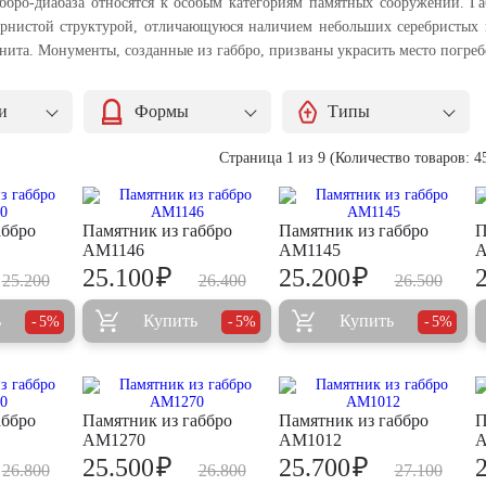
ббро-диабаза относятся к особым категориям памятных сооружений. Га
ернистой структурой, отличающуюся наличием небольших серебристых 
нита. Монументы, созданные из габбро, призваны украсить место погреб
и
Формы
Типы
Страница 1 из 9 (Количество товаров: 4
аббро
Памятник из габбро
Памятник из габбро
П
AM1146
AM1145
A
₽
₽
25.100
25.200
25.200
26.400
26.500
ь
Купить
Купить
5%
5%
5%
аббро
Памятник из габбро
Памятник из габбро
П
AM1270
AM1012
A
₽
₽
25.500
25.700
26.800
26.800
27.100