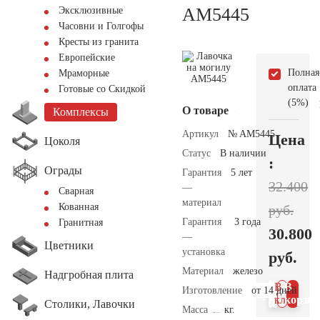
AM5445
Эксклюзивные
Часовни и Голгофы
Кресты из гранита
Европейские
Полная
Мраморные
оплата
Готовые со Скидкой
(5%)
О товаре
Комплексы
Артикул
№ AM5445
Цена
Цоколя
Статус
В наличии
:
Ограды
Гарантия
5 лет
32.400
—
Сварная
материал
Кованная
руб.
Гарантия
3 года
Гранитная
30.800
—
Цветники
установка
руб.
Материал
железо
Надгробная плита
В 1
В
Изготовление
от 14 дней
клик
корзин
Столики, Лавочки
Масса
кг.