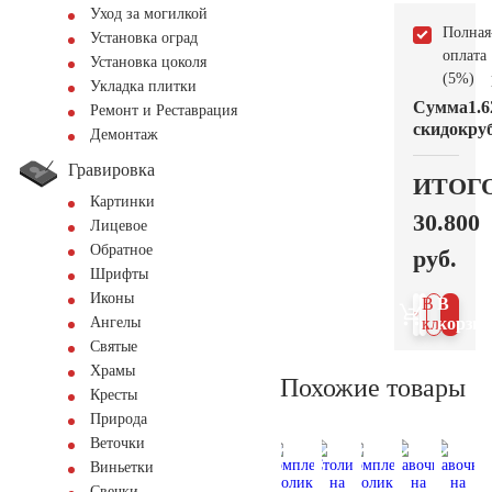
Уход за могилкой
Полная
Установка оград
оплата
Установка цоколя
(5%)
Укладка плитки
Сумма
1.6
Ремонт и Реставрация
скидок
руб
Демонтаж
Гравировка
ИТОГ
Картинки
30.800
Лицевое
Обратное
руб.
Шрифты
Иконы
В 1
В
Ангелы
клик
корзин
Святые
Храмы
Похожие товары
Кресты
Природа
Веточки
Виньетки
Свечки