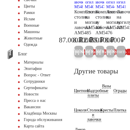
Цветы
Комплект
Столик
Комплект
Лавочка
Лавоч
Рамки
столик
на
столик
на
на
Ислам
и
могилу
и
могилу
могил
Военные
лавочка
AM5406
лавочка
AM5441
AM54
Машины
AM5485
АМ5476
₽
₽
₽
₽
₽
Животные
87.000
8.300
12.800
35.300
8.800
91.600
8.700
13.500
37.200
9.
Одежда
Купить
Купить
Купить
Купить
Купить
5%
5%
5%
5%
Блог
Материалы
Эпитафии
Другие товары
Вопрос - Ответ
Сотрудники
Вазы
Сертификаты
Цветник
Надгробные
Ограды
Новости
плиты
Пресса о нас
Вакансии
Цоколя
Столики
Кресты
Плитка
Кладбища Москвы
и
лавочки
Города обслуживания
Карта сайта
Декор