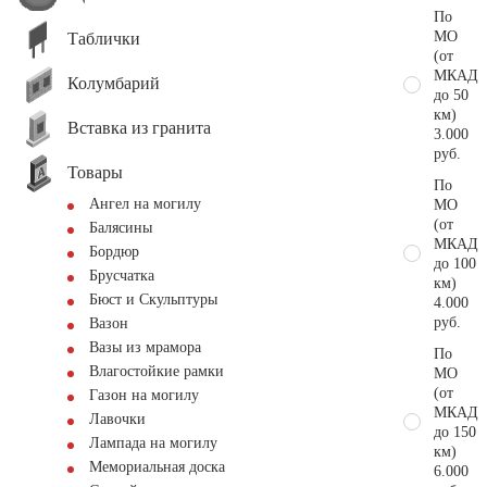
По
МО
Таблички
(от
МКАД
Колумбарий
до 50
км)
Вставка из гранита
3.000
руб.
Товары
По
Ангел на могилу
МО
(от
Балясины
МКАД
Бордюр
до 100
Брусчатка
км)
Бюст и Скульптуры
4.000
руб.
Вазон
Вазы из мрамора
По
Влагостойкие рамки
МО
(от
Газон на могилу
МКАД
Лавочки
до 150
Лампада на могилу
км)
Мемориальная доска
6.000