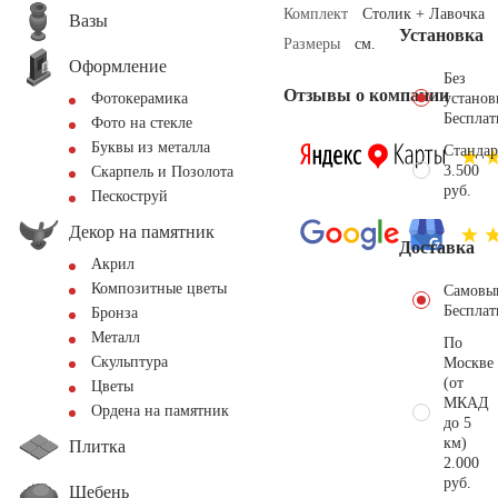
Комплект
Столик + Лавочка
Вазы
Установка
Размеры
см.
Оформление
Без
Отзывы о компании
установ
Фотокерамика
Бесплат
Фото на стекле
Буквы из металла
Стандар
3.500
Скарпель и Позолота
руб.
Пескоструй
Декор на памятник
Доставка
Акрил
Композитные цветы
Самовы
Бесплат
Бронза
Металл
По
Скульптура
Москве
(от
Цветы
МКАД
Ордена на памятник
до 5
км)
Плитка
2.000
руб.
Щебень