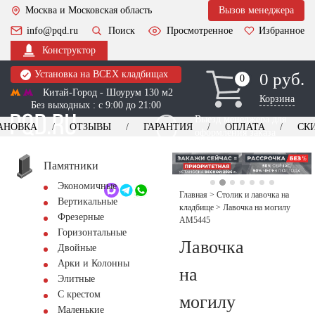
Москва и Московская область
Вызов менеджера
info@pqd.ru
Поиск
Просмотренное
Избранное
Конструктор
Установка на ВСЕХ кладбищах
0 руб.
0
0
Китай-Город - Шоурум 130 м2
Корзина
Без выходных : с 9:00 до 21:00
Выезд менеджера для
АНОВКА
ОТЗЫВЫ
ГАРАНТИЯ
ОПЛАТА
СК
оформления заказа
изготовление
Заказать выезд
памятников
+7 (495) 518-44-23
Памятники
Экономичные
Обратный звонок
Главная
>
Столик и лавочка на
Вертикальные
кладбище
>
Лавочка на могилу
Фрезерные
AM5445
Горизонтальные
Лавочка
Двойные
Арки и Колонны
на
Элитные
С крестом
могилу
Маленькие