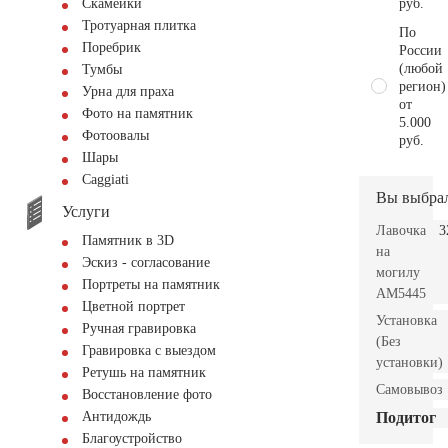
руб.
Скамейки
Тротуарная плитка
По
Поребрик
России
(любой
Тумбы
регион)
Урна для праха
от
Фото на памятник
5.000
Фотоовалы
руб.
Шары
Сaggiati
Вы выбра
Услуги
Лавочка
3
Памятник в 3D
на
Эскиз - согласование
могилу
Портреты на памятник
AM5445
Цветной портрет
Установка
Ручная гравировка
(Без
Гравировка с выездом
установки)
Ретушь на памятник
Самовывоз
Восстановление фото
Подитог
Антидождь
Благоустройство