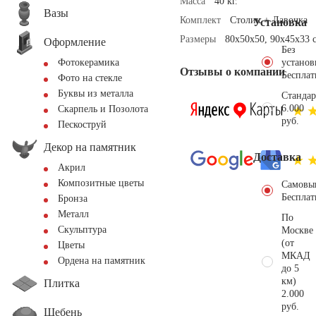
Масса
40 кг.
Вазы
Комплект
Столик + Лавочка
Установка
Размеры
80x50x50, 90х45х33 
Оформление
Без
установ
Фотокерамика
Отзывы о компании
Бесплат
Фото на стекле
Буквы из металла
Стандар
6.000
Скарпель и Позолота
руб.
Пескоструй
Декор на памятник
Доставка
Акрил
Композитные цветы
Самовы
Бесплат
Бронза
Металл
По
Скульптура
Москве
(от
Цветы
МКАД
Ордена на памятник
до 5
км)
Плитка
2.000
руб.
Щебень