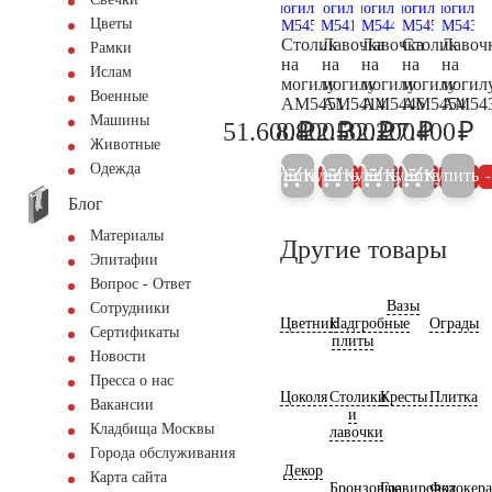
Цветы
Столик
Лавочка
Лавочка
Столик
Лавоч
Рамки
на
на
на
на
на
Ислам
могилу
могилу
могилу
могилу
могил
Военные
AM5451
AM5414
AM5446
AM5454
AM54
Машины
₽
₽
₽
₽
₽
51.600
8.800
22.500
32.200
27.400
54.300
9.300
23.700
33.900
28
Животные
Одежда
Купить
Купить
Купить
Купить
Купить
5%
5%
5%
5%
Блог
Материалы
Другие товары
Эпитафии
Вопрос - Ответ
Вазы
Сотрудники
Цветник
Надгробные
Ограды
Сертификаты
плиты
Новости
Пресса о нас
Цоколя
Столики
Кресты
Плитка
Вакансии
и
Кладбища Москвы
лавочки
Города обслуживания
Декор
Карта сайта
Бронзовые
Гравировка
Фотокер