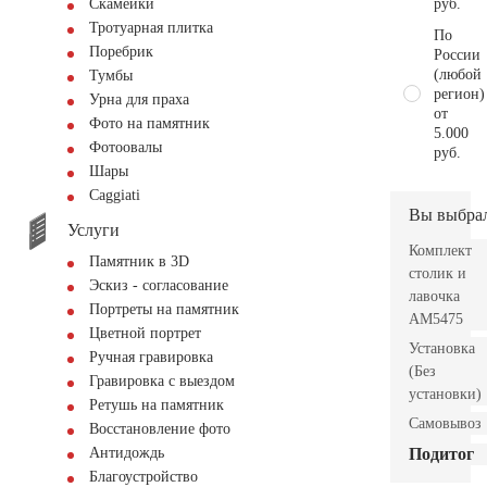
руб.
Скамейки
Тротуарная плитка
По
Поребрик
России
(любой
Тумбы
регион)
Урна для праха
от
Фото на памятник
5.000
Фотоовалы
руб.
Шары
Сaggiati
Вы выбра
Услуги
Комплект
Памятник в 3D
столик и
Эскиз - согласование
лавочка
Портреты на памятник
АМ5475
Цветной портрет
Установка
Ручная гравировка
(Без
Гравировка с выездом
установки)
Ретушь на памятник
Самовывоз
Восстановление фото
Подитог
Антидождь
Благоустройство