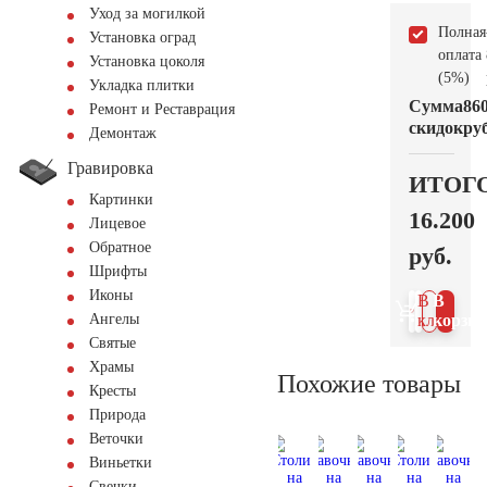
Уход за могилкой
Полная
Установка оград
оплата
Установка цоколя
(5%)
Укладка плитки
Сумма
86
Ремонт и Реставрация
скидок
руб
Демонтаж
Гравировка
ИТОГ
Картинки
16.200
Лицевое
Обратное
руб.
Шрифты
Иконы
В 1
В
Ангелы
клик
корзин
Святые
Храмы
Похожие товары
Кресты
Природа
Веточки
Виньетки
Свечки