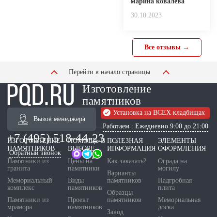
марина ковалева
30.10.2023
Все отзывы →
Перейти в начало страницы
Изготовление
памятников
Установка на ВСЕХ кладбищах
Вызов менеджера
Работаем : Ежедневно 9:00 до 21:00
+7 (495) 518-44-23
ИЗГОТОВЛЕНИЕ
ПОМОЩЬ В
ПОЛЕЗНАЯ
ЭЛЕМЕНТЫ
ПАМЯТНИКОВ
ВЫБОРЕ
ИНФОРМАЦИЯ
ОФОРМЛЕНИЯ
Обратный звонок
Памятники из
Цены на
Как заказать?
Ограда на
гранита
памятники
могилу
Варианты
Мемориальный
Виды
памятников
Надгробная
комплекс
памятников
плита
Образцы
Памятники из
Проект
памятников
Мемориальная
мрамора
памятников
доска
Завод