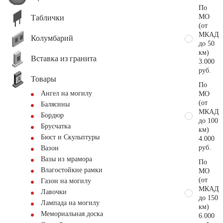
По
МО
Таблички
(от
МКАД
Колумбарий
до 50
км)
Вставка из гранита
3.000
руб.
Товары
По
Ангел на могилу
МО
(от
Балясины
МКАД
Бордюр
до 100
Брусчатка
км)
Бюст и Скульптуры
4.000
руб.
Вазон
Вазы из мрамора
По
Влагостойкие рамки
МО
(от
Газон на могилу
МКАД
Лавочки
до 150
Лампада на могилу
км)
Мемориальная доска
6.000