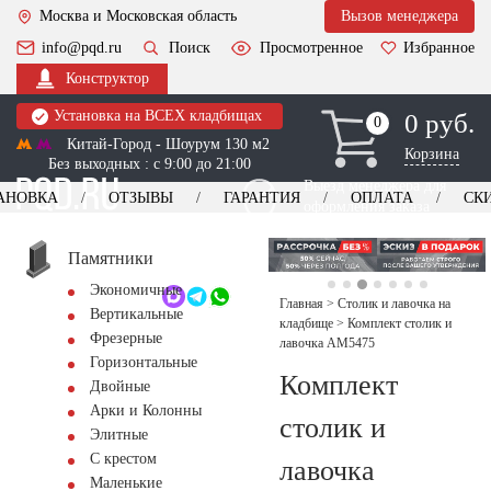
Москва и Московская область
Вызов менеджера
info@pqd.ru
Поиск
Просмотренное
Избранное
Конструктор
Установка на ВСЕХ кладбищах
0 руб.
0
0
Китай-Город - Шоурум 130 м2
Корзина
Без выходных : с 9:00 до 21:00
Выезд менеджера для
АНОВКА
ОТЗЫВЫ
ГАРАНТИЯ
ОПЛАТА
СК
оформления заказа
изготовление
Заказать выезд
памятников
+7 (495) 518-44-23
Памятники
Экономичные
Обратный звонок
Главная
>
Столик и лавочка на
Вертикальные
кладбище
>
Комплект столик и
Фрезерные
лавочка АМ5475
Горизонтальные
Комплект
Двойные
Арки и Колонны
столик и
Элитные
С крестом
лавочка
Маленькие