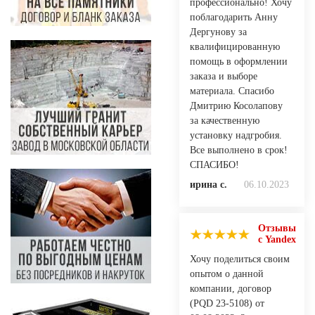
профессионально! Хочу
поблагодарить Анну
Дергунову за
квалифицированную
помощь в оформлении
заказа и выборе
материала. Спасибо
Дмитрию Косолапову
за качественную
установку надгробия.
Все выполнено в срок!
СПАСИБО!
ирина с.
06.10.2023
Отзывы
с Yandex
Хочу поделиться своим
опытом о данной
компании, договор
(PQD 23-5108) от