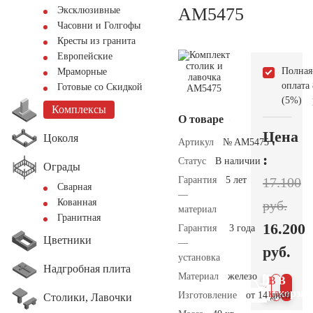
АМ5475
Эксклюзивные
Часовни и Голгофы
Кресты из гранита
Европейские
Полная
Мраморные
оплата
Готовые со Скидкой
(5%)
Комплексы
О товаре
Цена
Цоколя
Артикул
№ AM5475
:
Статус
В наличии
Ограды
Гарантия
5 лет
17.100
Сварная
—
Кованная
руб.
материал
Гранитная
16.200
Гарантия
3 года
Цветники
—
руб.
установка
Надгробная плита
Материал
железо
В 1
В
клик
корзин
Изготовление
от 14 дней
Столики, Лавочки