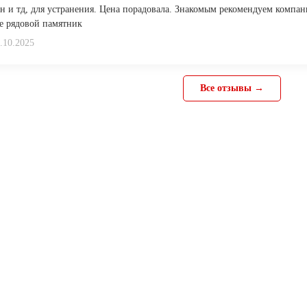
н и тд, для устранения. Цена порадовала. Знакомым рекомендуем компа
не рядовой памятник
.10.2025
Все отзывы →