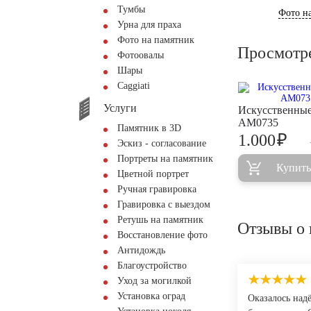
Тумбы
Фото на
Урна для праха
Фото на памятник
Просмотр
Фотоовалы
Шары
Сaggiati
Услуги
Искусственные
AM0735
Памятник в 3D
₽
1.000
Эскиз - согласование
Портреты на памятник
Купить
Цветной портрет
Ручная гравировка
Гравировка с выездом
Ретушь на памятник
Отзывы о 
Восстановление фото
Антидождь
Благоустройство
Уход за могилкой
Установка оград
Оказалось над