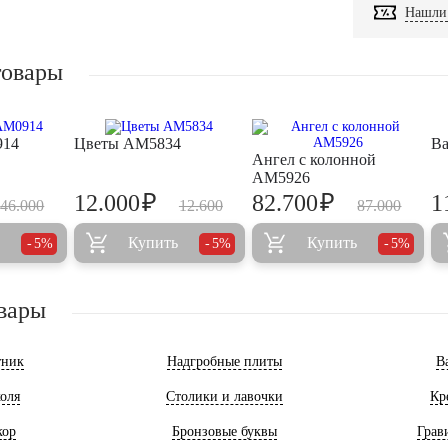
Нашли 
товары
914
Цветы AM5834
Ва
Ангел с колонной
AM5926
₽
₽
12.000
82.700
1
46.000
12.600
87.000
Купить
Купить
5%
5%
5%
вары
тник
Надгробные плиты
В
оля
Столики и лавочки
Кр
кор
Бронзовые буквы
Грав