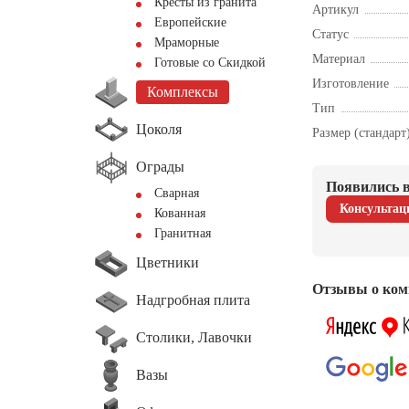
Кресты из гранита
Артикул
Европейские
Статус
Мраморные
Материал
Готовые со Скидкой
Изготовление
Комплексы
Тип
Цоколя
Размер (стандарт
Ограды
Появились в
Сварная
Консультац
Кованная
Гранитная
Цветники
Отзывы о ком
Надгробная плита
Столики, Лавочки
Вазы