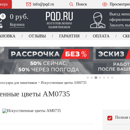
жера
info@pqd.ru
Поиск
Просмотре
Выезд мене
0 руб.
0
0
оформления
изготовление
Корзина
Заказать вы
памятников
АНОВКА
ОТЗЫВЫ
ГАРАНТИЯ
ОПЛАТА
СК
ксессуары для памятников
>
Искусственные цветы AM0735
венные цветы AM0735
Полная 