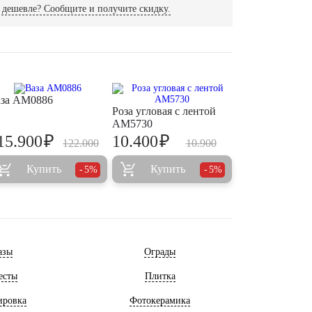
дешевле? Сообщите и получите скидку.
за AM0886
Роза угловая с лентой
AM5730
₽
₽
15.900
10.400
122.000
10.900
Купить
Купить
5%
5%
азы
Ограды
есты
Плитка
ировка
Фотокерамика