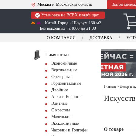
Москва и Московская область
Вызов менед
Установка на ВСЕХ кладбищах
Китай-Город - Шоурум 130 м2
Без выходных : с 9:00 до 21:00
О КОМПАНИИ
ДОСТАВКА
УСТ
Памятники
Экономичные
Вертикальные
Фрезерные
Горизонтальные
Главная
>
Декор и а
Двойные
Искусст
Арки и Колонны
Элитные
С крестом
Маленькие
Эксклюзивные
О товаре
Часовни и Голгофы