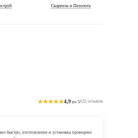
оструй
Скарпель и Позолота
4,9
635 отзывов
из 5
но быстро, изготовление и установка проведено