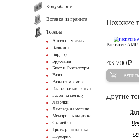
Колумбарий
Вставка из гранита
Похожие 
Товары
Ангел на могилу
Распятие AM0
Балясины
Бордюр
₽
Брусчатка
43.700
Бюст и Скульптуры
Вазон
Купить
Вазы из мрамора
Влагостойкие рамки
Другие то
Газон на могилу
Лавочки
Лампада на могилу
Цве
Мемориальная доска
Скамейки
Цок
Тротуарная плитка
Де
Поребрик