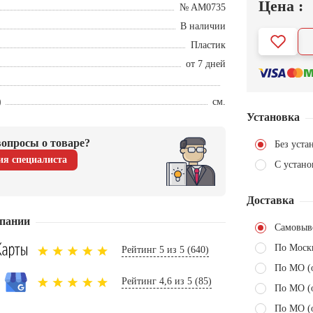
Цена :
№ AM0735
В наличии
Пластик
от 7 дней
)
см.
Установка
опросы о товаре?
Без уста
ия специалиста
С устано
Доставка
пании
Самовыв
По Моск
Рейтинг 5 из 5 (640)
По МО (
Рейтинг 4,6 из 5 (85)
По МО (
По МО (