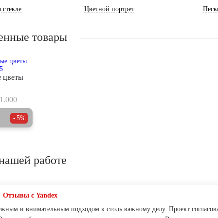
 стекле
Цветной портрет
Песк
енные товары
 цветы
1.000
5%
нашей работе
Отзывы с Yandex
ёжным и внимательным подходом к столь важному делу. Проект согласова