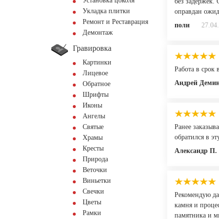
Установка цоколя
без задержек.
Укладка плитки
оправдан ожи
Ремонт и Реставрация
поли
27.04
Демонтаж
Гравировка
Картинки
Работа в срок
Лицевое
Андрей Деми
Обратное
Шрифты
Иконы
Ангелы
Святые
Ранее заказыва
обратился в э
Храмы
Кресты
Александр П.
Природа
Веточки
Виньетки
Свечки
Рекомендую да
Цветы
камня и процес
Рамки
памятника и м