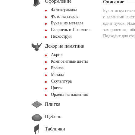
Оформление
Описание
Фотокерамика
Букет искусстве
Фото на стекле
с зелёными лист
Буквы из металла
один пучок. Изде
Скарпель и Позолота
захоронения, об
Подходит для со
Пескоструй
Декор на памятник
Акрил
Композитные цветы
Бронза
Металл
Скульптура
Цветы
Ордена на памятник
Плитка
Щебень
Таблички