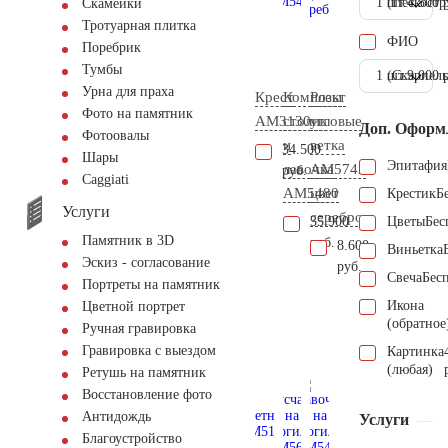
1 шт.
(Пескостр
4.500 
Скамейки
Тротуарная плитка
ФИО
Поребрик
Тумбы
1 шт.
(Скарпель
9.000 
Урна для праха
Крест
Комплект
Розы
Фото на памятник
AM3130
столик
угловые
Доп. Оформ
Фотоовалы
и
ветка
34.500
Шары
Эпитафия
лавочка
AM5742
руб.
Сaggiati
AM5480
цвет
Крестик
Б
Услуги
серебро
35.900
Цветы
Бес
Памятник в 3D
руб.
8.600
Виньетка
Эскиз - согласование
руб.
Свеча
Бес
Портреты на памятник
Икона
Цветной портрет
(обратное
Ручная гравировка
Гравировка с выездом
Картинка
(любая)
Ретушь на памятник
Восстановление фото
Антидождь
Услуги
Благоустройство