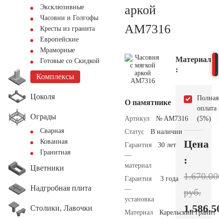
аркой
Эксклюзивные
Часовни и Голгофы
AM7316
Кресты из гранита
Европейские
Мраморные
Материал
Готовые со Скидкой
:
Комплексы
Цоколя
Полная
О памятнике
оплата
Ограды
Артикул
№ AM7316
(5%)
Сварная
Статус
В наличии
Цена
Кованная
Гарантия
30 лет
Гранитная
—
:
материал
Цветники
1.670.00
Гарантия
3 года
Надгробная плита
—
руб.
установка
1.586.5
Столики, Лавочки
Материал
Карельский гранит