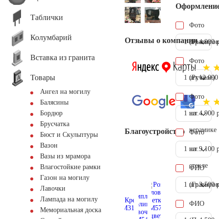
Оформлени
Таблички
Фото
Колумбарий
Отзывы о компании
1 шт.
(Гравиров
4.900 
Вставка из гранита
Фото
Товары
1 шт.
(Ручное)
12.000
Ангел на могилу
Фото
Балясины
1 шт.
на
4.900 
Бордюр
Брусчатка
керамике
Благоустройство
Фото
Бюст и Скульптуры
Вазон
1 шт.
на
9.100 
Вазы из мрамора
стекле
Влагостойкие рамки
ФИО
Газон на могилу
1 шт.
(Гравиров
3.500 
Лавочки
Лампада на могилу
ФИО
Мемориальная доска