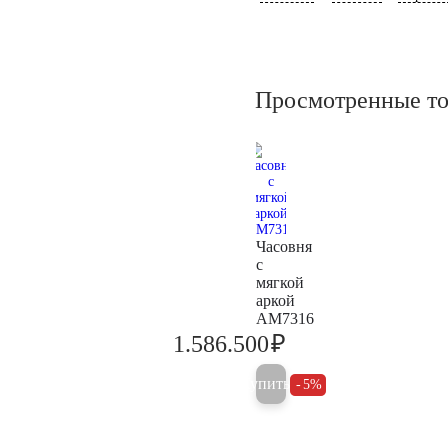
Просмотренные т
Часовня
с
мягкой
аркой
AM7316
₽
1.586.500
1.670.000
Купить
5%