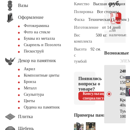
руб.
Качество
Высшая категория
Вазы
Полировка
Все стороны
В 1
В
Оформление
Фаска
Техническая (1-10 мм.)
клик
корзин
Фотокерамика
Изготовление
от 14 дней
или
Фото на стекле
наличные.
Вес
500 кг.
Буквы из металла
комплекта
Скарпель и Позолота
Высота
92 см.
Пескоструй
Возможные
с
Декор на памятник
ЭЛЕ
тумбой
Акрил
240×
Композитные цветы
Стел
Появились
Бронза
150х9
вопросы о
Металл
товаре?
Купо
Консультация
40х40
Скульптура
специалиста
Крес
Цветы
40х25
Ордена на памятник
Тумб
Примеры памятников
Плитка
100х5
Щебень