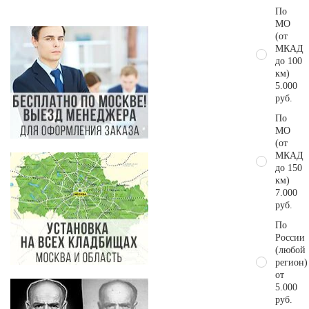
По
МО
(от
МКАД
до 100
км)
5.000
руб.
По
МО
(от
МКАД
до 150
км)
7.000
руб.
По
России
(любой
регион)
от
5.000
руб.