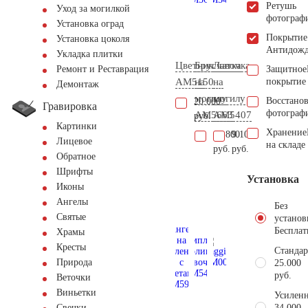
Ретушь
Уход за могилкой
фотограф
Установка оград
Покрытие
Установка цоколя
Антидож
Укладка плитки
Цветник
Брусчатка
Лавочка
Защитное
Ремонт и Реставрация
AM5150
на
на
покрытие
Демонтаж
могилу
могилу
Восстано
20.000
Гравировка
фотограф
AM5663
AM5407
руб.
Картинки
Хранение
12.800
9.100
Лицевое
на складе
руб.
руб.
Обратное
Шрифты
Установка
Иконы
Ангелы
Без
Святые
установ
Бесплат
Храмы
Кресты
Стандар
Природа
25.000
руб.
Веточки
Виньетки
Усиленн
34.000
Свечки