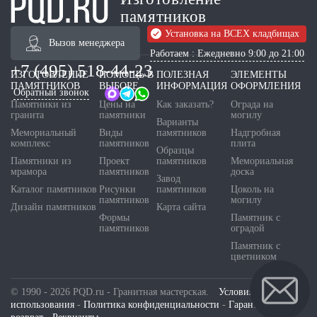
памятников
Установка на ВСЕХ кладбищах
Вызов менеджера
Работаем : Ежедневно 9:00 до 21:00
+7 (495) 518-44-23
ИЗГОТОВЛЕНИЕ
ПОМОЩЬ В
ПОЛЕЗНАЯ
ЭЛЕМЕНТЫ
ПАМЯТНИКОВ
ВЫБОРЕ
ИНФОРМАЦИЯ
ОФОРМЛЕНИЯ
Обратный звонок
Памятники из
Цены на
Как заказать?
Ограда на
гранита
памятники
могилу
Варианты
Мемориальный
Виды
памятников
Надгробная
комплекс
памятников
плита
Образцы
Памятники из
Проект
памятников
Мемориальная
мрамора
памятников
доска
Завод
Каталог памятников
Рисунки
памятников
Цоколь на
памятников
могилу
Дизайн памятников
Карта сайта
Формы
Памятник с
памятников
оградой
Памятник с
цветником
© 1990 - 2026 PQD.ru - Гранитная мастерская.
Условия
использования
-
Политика конфиденциальности
-
Гарантия и