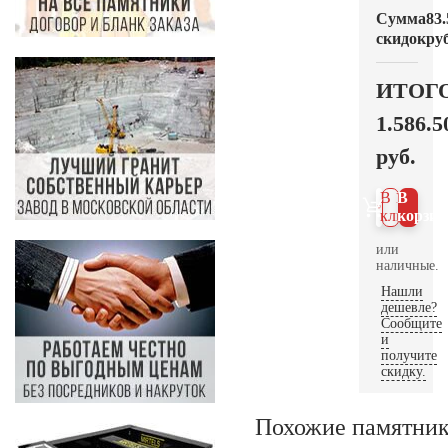
Сумма
83.
скидок
руб
ИТОГ
1.586.5
руб.
В 1
В
клик
корзин
или
наличные.
Нашли
дешевле?
Сообщите
и
получите
скидку.
Похожие памятни