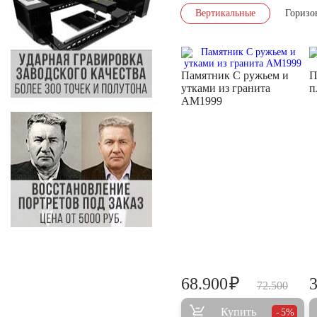
Вертикальные
Горизо
Памятник С ружьем и
П
утками из гранита
п
AM1999
₽
68.900
72.500
Купить
5%