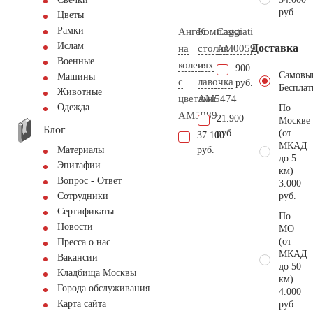
руб.
Цветы
Рамки
Ангел
Комплект
Caggiati
Ислам
Доставка
на
столик
AM0059
Военные
коленях
и
900
Самовы
Машины
с
лавочка
руб.
Бесплат
Животные
цветами
АМ5474
Одежда
По
AM5989
21.900
Москве
Блог
руб.
(от
37.100
МКАД
руб.
Материалы
до 5
Эпитафии
км)
Вопрос - Ответ
3.000
руб.
Сотрудники
Сертификаты
По
Новости
МО
(от
Пресса о нас
МКАД
Вакансии
до 50
Кладбища Москвы
км)
Города обслуживания
4.000
Карта сайта
руб.