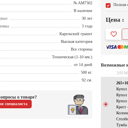
№ AM7302
Полная 
В наличии
Цена :
риал
30 лет
новка
3 года
Карельский гранит
Высшая категория
Все стороны
Техническая (1-10 мм.)
от 14 дней
Возможные 
500 кг.
ЭЛЕМ
92 см.
265×1
Купол
Купол
опросы о товаре?
Купол
ия специалиста
Крест
Колон
Столб
Тумба