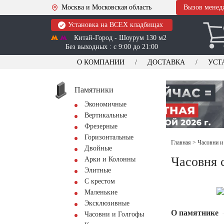
Москва и Московская область
Вызов менед
Установка на ВСЕХ кладбищах
Китай-Город - Шоурум 130 м2
Без выходных : с 9:00 до 21:00
О КОМПАНИИ
ДОСТАВКА
УСТ
Памятники
Экономичные
Вертикальные
Фрезерные
Горизонтальные
Главная
>
Часовни и
Двойные
Часовня 
Арки и Колонны
Элитные
С крестом
Маленькие
Эксклюзивные
О памятнике
Часовни и Голгофы