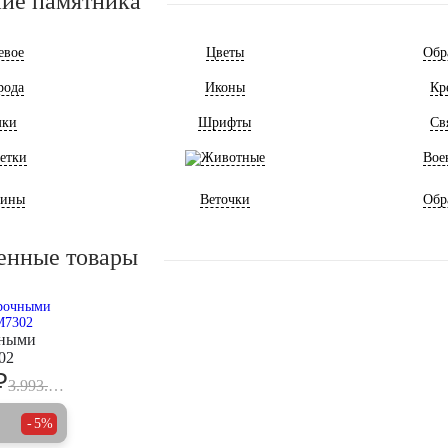
ие памятника
евое
Цветы
Обр
рода
Иконы
Кр
мки
Шрифты
Св
етки
Животные
Вое
ины
Веточки
Обр
енные товары
чными
02
₽
3.993.000
5%