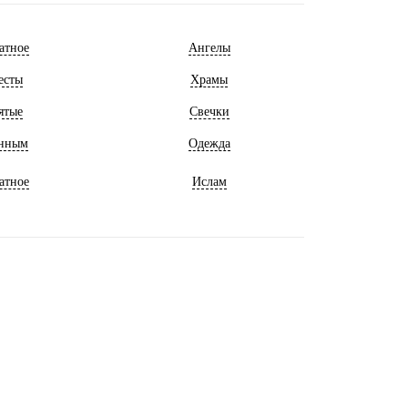
атное
Ангелы
есты
Храмы
ятые
Свечки
нным
Одежда
атное
Ислам