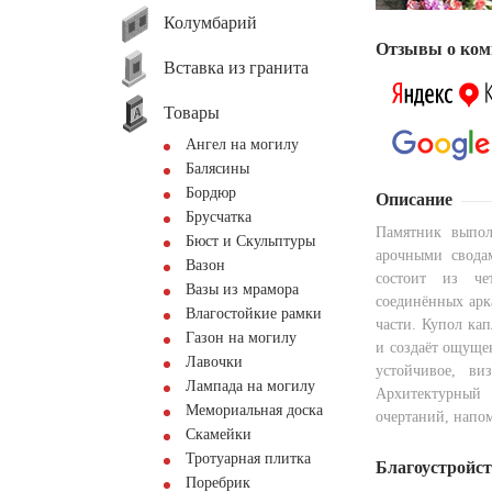
Колумбарий
Отзывы о ком
Вставка из гранита
Товары
Ангел на могилу
Балясины
Бордюр
Описание
Брусчатка
Памятник выпол
Бюст и Скульптуры
арочными свода
Вазон
состоит из че
Вазы из мрамора
соединённых ар
Влагостойкие рамки
части. Купол ка
Газон на могилу
и создаёт ощуще
Лавочки
устойчивое, ви
Лампада на могилу
Архитектурный
Мемориальная доска
очертаний, напо
Скамейки
Тротуарная плитка
Благоустройс
Поребрик