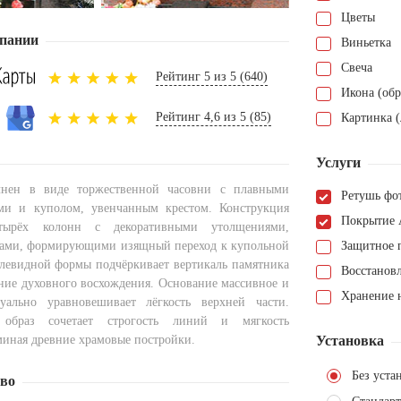
Цветы
пании
Виньетка
Свеча
Рейтинг 5 из 5 (640)
Икона (обр
Рейтинг 4,6 из 5 (85)
Картинка (
Услуги
нен в виде торжественной часовни с плавными
Ретушь фо
ми и куполом, увенчанным крестом. Конструкция
Покрытие 
тырёх колонн с декоративными утолщениями,
ками, формирующими изящный переход к купольной
Защитное 
плевидной формы подчёркивает вертикаль памятника
Восстанов
ние духовного восхождения. Основание массивное и
Хранение н
зуально уравновешивает лёгкость верхней части.
 образ сочетает строгость линий и мягкость
миная древние храмовые постройки.
Установка
Без уста
тво