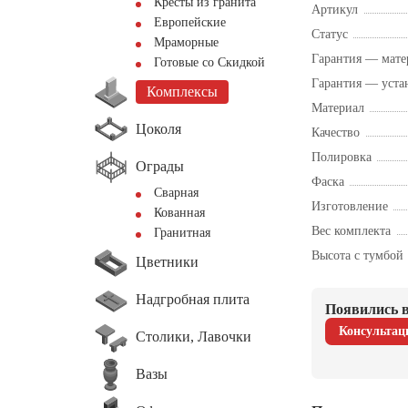
Кресты из гранита
Артикул
Европейские
Статус
Мраморные
Гарантия — мате
Готовые со Скидкой
Гарантия — уста
Комплексы
Материал
Цоколя
Качество
Полировка
Ограды
Фаска
Сварная
Изготовление
Кованная
Вес комплекта
Гранитная
Высота с тумбой
Цветники
Надгробная плита
Появились в
Консультац
Столики, Лавочки
Вазы