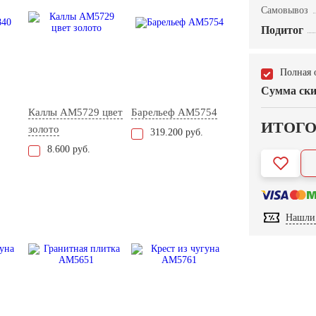
Самовывоз
Подитог
Полная 
Сумма ски
Каллы AM5729 цвет
Барельеф AM5754
ИТОГ
золото
319.200 руб.
8.600 руб.
Нашли 