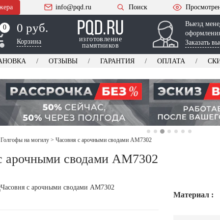
жера
info@pqd.ru
Поиск
Просмотре
Выезд мене
0 руб.
0
0
оформления
изготовление
Корзина
Заказать вы
памятников
АНОВКА
ОТЗЫВЫ
ГАРАНТИЯ
ОПЛАТА
СК
 Голгофы на могилу
>
Часовня с арочными сводами AM7302
с арочными сводами AM7302
Материал :