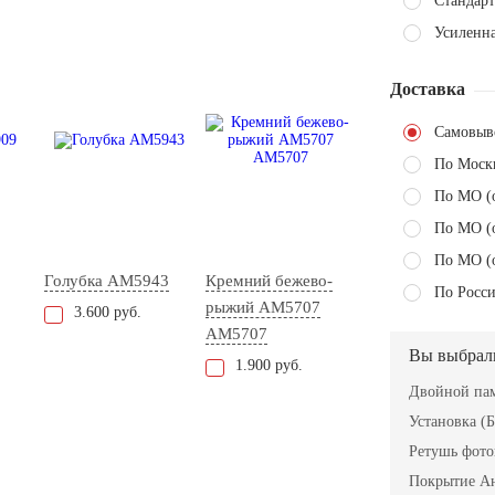
Стандарт
Усиленн
Доставка
Самовыв
По Моск
По МО (
По МО (
По МО (
Голубка AM5943
Кремний бежево-
По Росси
рыжий АМ5707
3.600 руб.
AM5707
Вы выбрал
1.900 руб.
Двойной пам
Установка (Б
Ретушь фот
Покрытие А