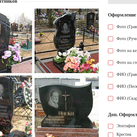
ятников
Оформление
Фото (Гра
Фото (Руч
Фото на к
Фото на ст
ФИО (Грав
ФИО (Песк
ФИО (Скар
Доп. Оформл
Эпитафия
Крестик