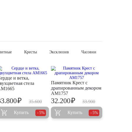
литные
Кресты
Эксклюзив
Часовни
ердце и ветка,
Памятник Крест с
вухцветная стела
драпированным декором
AM1665
AM1757
₽
₽
33.800
32.200
35.600
33.900
Купить
Купить
5%
5%