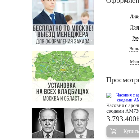
Оформлен
Лиц
При
Ра
Винь
Маш
Просмотр
Часовня с аро
сводами AM73
3.793.400
Купить