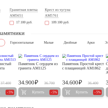
а
Гранитная плитка
Крест из чугуна
AM5651
AM5761
17.100 руб.
109.100 руб.
памятники
Горизонтальные
Малые
Двойные
Арки
Э
нистый
Памятник С сердцем из
Памятник Простой крест
С
ита
гранита AM1125
с плащаницей AM1862
д
₽
₽
34.900
34.600
37.400
36.700
36.400
ь
Купить
Купить
5%
5%
5%