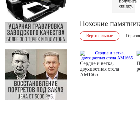
получите
скидку.
Похожие памятни
Вертикальные
Горизо
Сердце и ветка,
П
двухцветная стела
р
AM1665