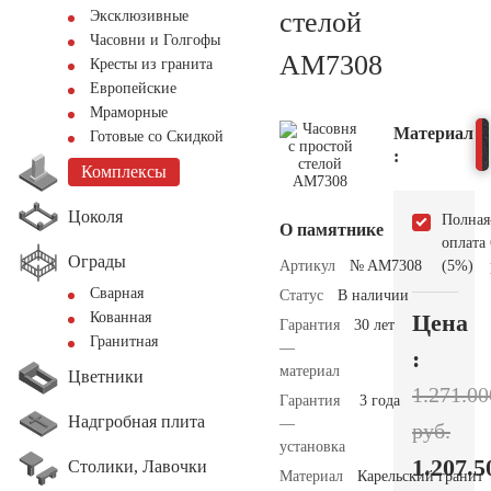
стелой
Эксклюзивные
Часовни и Голгофы
AM7308
Кресты из гранита
Европейские
Мраморные
Материал
Готовые со Скидкой
:
Комплексы
Цоколя
Полная
О памятнике
оплата
Ограды
Артикул
№ AM7308
(5%)
Сварная
Статус
В наличии
Цена
Кованная
Гарантия
30 лет
Гранитная
—
:
материал
Цветники
1.271.00
Гарантия
3 года
Надгробная плита
—
руб.
установка
1.207.5
Столики, Лавочки
Материал
Карельский гранит