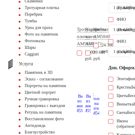
Скамейки
1 шт.
(Гравиров
3.500 
Тротуарная плитка
Поребрик
ФИО
Тумбы
Урна для праха
Тротуарная
Надгробная
Цветы
1 шт.
(Пескостр
4.500 
Фото на памятник
плитка
плита
AM5840
Фотоовалы
ФИО
AM5610
AM5171
24.300
Шары
руб.
1 шт.
(Скарпель
9.000 
3.500
39.600
Сaggiati
руб.
руб.
Услуги
Доп. Оформ
Памятник в 3D
Эпитафия
Эскиз - согласование
Портреты на памятник
Крестик
Б
Цветной портрет
Цветы
Бес
Ручная гравировка
Виньетка
Гравировка с выездом
Ретушь на памятник
Свеча
Бес
Восстановление фото
Икона
Антидождь
(обратное
Благоустройство
Картинка