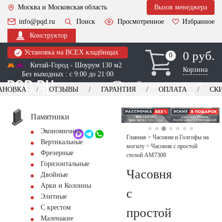
Москва и Московская область
Вызов менеджера
info@pqd.ru
Поиск
Просмотренное
Избранное
Конструктор
Установка на ВСЕХ кладбищах
0 руб.
0
0
Китай-Город - Шоурум 130 м2
Корзина
Без выходных : с 9:00 до 21:00
Выезд менеджера для
АНОВКА
ОТЗЫВЫ
ГАРАНТИЯ
ОПЛАТА
СК
оформления заказа
изготовление
Заказать выезд
памятников
+7 (495) 518-44-23
Памятники
Экономичные
Обратный звонок
Главная
>
Часовни и Голгофы на
Вертикальные
могилу
>
Часовня с простой
Фрезерные
стелой AM7308
Горизонтальные
Часовня
Двойные
Арки и Колонны
с
Элитные
С крестом
простой
Маленькие