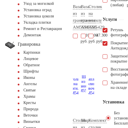
Уход за могилкой
(любая)
Ваза
Ваза
Столик
Установка оград
из
из
на
Установка цоколя
Услуги
гранита
гранита
могилу
Укладка плитки
AM5554
AM5555
AM5429
Ремонт и Реставрация
Ретушь
фотограф
Демонтаж
11.100
9.100
47.300
руб.
руб.
руб.
Покрытие
Гравировка
Антидож
Картинки
Защитное
Лицевое
покрытие
Обратное
Восстано
Шрифты
фотограф
Иконы
Хранение
Ангелы
на складе
Святые
Храмы
Установка
Кресты
Природа
Без
Веточки
установ
Столик
Шар
Комплект
Виньетки
Бесплат
на
из
столик
Свечки