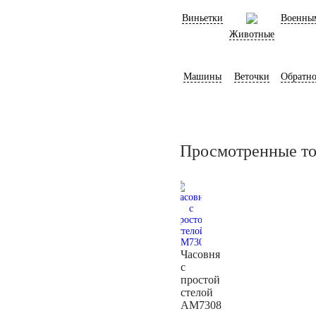
Виньетки
Военны
Животные
Машины
Веточки
Обратно
Просмотренные т
Часовня
с
простой
стелой
AM7308