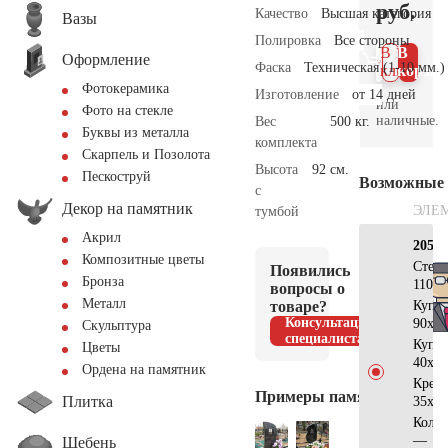
руб.
Качество
Высшая категория
Вазы
Полировка
Все стороны
В 1
В
Оформление
Фаска
Техническая (1-10 мм.)
клик
корзин
Фотокерамика
Изготовление
от 14 дней
или
Фото на стекле
наличные.
Вес
500 кг.
Буквы из металла
комплекта
Скарпель и Позолота
Высота
92 см.
Пескоструй
Возможные
с
Декор на памятник
ЭЛЕ
тумбой
Акрил
205×
Композитные цветы
Стел
Появились
Бронза
110х5
вопросы о
Металл
товаре?
Купо
Консультация
90х40
Скульптура
специалиста
Купо
Цветы
40х40
Ордена на памятник
Крес
Примеры памятников
Плитка
35х20
Коло
—
Щебень