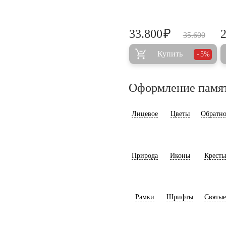
₽
33.800
35.600
Купить
5%
Оформление памя
Лицевое
Цветы
Обратно
Природа
Иконы
Кресты
Рамки
Шрифты
Святые