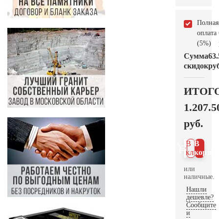
Полная
оплата
(5%)
Сумма
63.
скидок
руб
ИТОГ
1.207.5
руб.
В 1
В
клик
корзин
или
наличные.
Нашли
дешевле?
Сообщите
и