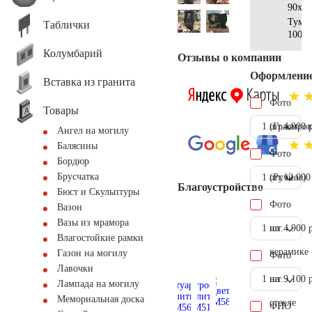
90х15
Тумб
Таблички
100х5
Колумбарий
Отзывы о компании
Оформлени
Вставка из гранита
Фото
Товары
1 шт.
(Гравиров
4.900 
Ангел на могилу
Балясины
Фото
Бордюр
Брусчатка
1 шт.
(Ручное)
12.000
Благоустройство
Бюст и Скульптуры
Фото
Вазон
Вазы из мрамора
1 шт.
на
4.900 
Влагостойкие рамки
керамике
Газон на могилу
Фото
Лавочки
1 шт.
на
9.100 
Лампада на могилу
Мемориальная доска
стекле
ФИО