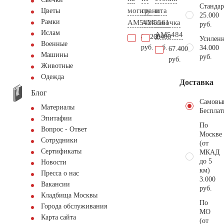
Стандар
могилу
гранита
и
Цветы
25.000
Рамки
AM5424
AM5561
лавочка
руб.
Ислам
AM5484
83.200
2.400
Усиленн
Военные
руб.
руб.
34.000
67.400
Машины
руб.
руб.
Животные
Одежда
Доставка
Блог
Самовы
Материалы
Бесплат
Эпитафии
По
Вопрос - Ответ
Москве
Сотрудники
(от
Сертификаты
МКАД
до 5
Новости
км)
Пресса о нас
3.000
Вакансии
руб.
Кладбища Москвы
По
Города обслуживания
МО
Карта сайта
(от