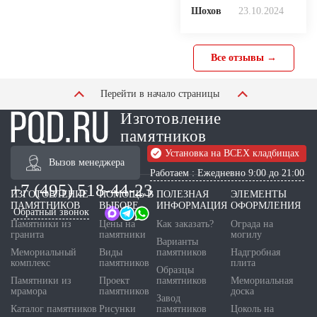
Шохов
23.10.2024
Все отзывы →
Перейти в начало страницы
Изготовление
памятников
Установка на ВСЕХ кладбищах
Вызов менеджера
Работаем : Ежедневно 9:00 до 21:00
+7 (495) 518-44-23
ИЗГОТОВЛЕНИЕ
ПОМОЩЬ В
ПОЛЕЗНАЯ
ЭЛЕМЕНТЫ
ПАМЯТНИКОВ
ВЫБОРЕ
ИНФОРМАЦИЯ
ОФОРМЛЕНИЯ
Обратный звонок
Памятники из
Цены на
Как заказать?
Ограда на
гранита
памятники
могилу
Варианты
Мемориальный
Виды
памятников
Надгробная
комплекс
памятников
плита
Образцы
Памятники из
Проект
памятников
Мемориальная
мрамора
памятников
доска
Завод
Каталог памятников
Рисунки
памятников
Цоколь на