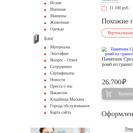
Ислам
11.100 руб.
Военные
Машины
Похожие 
Животные
Одежда
Вертикальные
Блог
Материалы
Эпитафии
Памятник Сре
Вопрос - Ответ
ромб из грани
Сотрудники
Сертификаты
Новости
₽
26.700
Пресса о нас
Вакансии
Купит
Кладбища Москвы
Города обслуживания
Оформлен
Карта сайта
Лиц