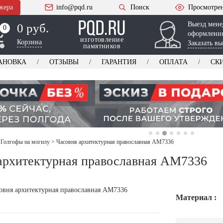
жера
info@pqd.ru
Поиск
Просмотре
Выезд мене
0 руб.
0
0
оформления
изготовление
Корзина
Заказать вы
памятников
АНОВКА
ОТЗЫВЫ
ГАРАНТИЯ
ОПЛАТА
СК
 Голгофы на могилу
>
Часовня архитектурная православная AM7336
архитектурная православная AM7336
Материал :