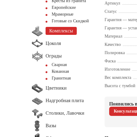
Кресты из гранита
Артикул
Европейские
Статус
Мраморные
Гарантия — мате
Готовые со Скидкой
Гарантия — уста
Комплексы
Материал
Цоколя
Качество
Полировка
Ограды
Фаска
Сварная
Изготовление
Кованная
Вес комплекта
Гранитная
Высота с тумбой
Цветники
Надгробная плита
Появились в
Консультац
Столики, Лавочки
Вазы