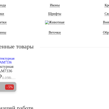
рода
Иконы
Кр
мки
Шрифты
Св
етки
Животные
Вое
ины
Веточки
Обр
енные товары
ектурная
 AM7336
₽
1.198.000
5%
нашей работе