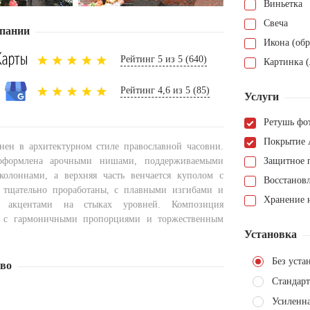
Виньетка
Свеча
пании
Икона (обр
Рейтинг 5 из 5 (640)
Картинка (
Рейтинг 4,6 из 5 (85)
Услуги
Ретушь фо
Покрытие 
ен в архитектурном стиле православной часовни.
 оформлена арочными нишами, поддерживаемыми
Защитное 
олоннами, а верхняя часть венчается куполом с
Восстанов
 тщательно проработаны, с плавными изгибами и
Хранение н
и акцентами на стыках уровней. Композиция
, с гармоничными пропорциями и торжественным
Установка
Без уста
тво
Стандарт
Усиленн