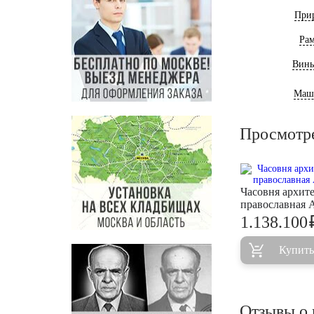
При
Ра
Винь
Маш
Просмотр
Часовня архит
православная
1.138.100
Купить
Отзывы о 