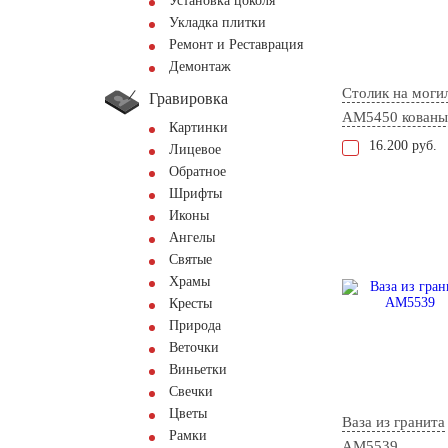
Установка цоколя
Укладка плитки
Ремонт и Реставрация
Демонтаж
Столик на моги
Гравировка
AM5450 кованы
Картинки
16.200 руб.
Лицевое
Обратное
Шрифты
Иконы
Ангелы
Святые
Храмы
Кресты
Природа
Веточки
Виньетки
Свечки
Цветы
Ваза из гранита
Рамки
AM5539