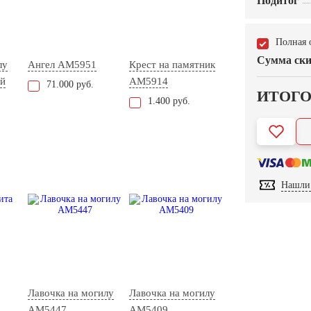
Подитог
Полная 
Сумма ски
лу
Ангел AM5951
Крест на памятник
й
AM5914
71.000 руб.
ИТОГ
1.400 руб.
Нашли 
Лавочка на могилу
Лавочка на могилу
AM5447
AM5409