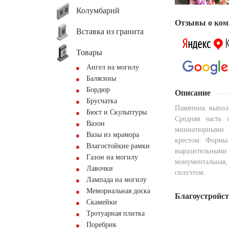
Колумбарий
Отзывы о ком
Вставка из гранита
Товары
Ангел на могилу
Балясины
Бордюр
Описание
Брусчатка
Памятник выполн
Бюст и Скульптуры
Средняя часть
Вазон
миниатюрными к
Вазы из мрамора
крестом. Формы
Влагостойкие рамки
выразительным
Газон на могилу
монументальная
Лавочки
силуэтом.
Лампада на могилу
Мемориальная доска
Благоустройс
Скамейки
Тротуарная плитка
Поребрик