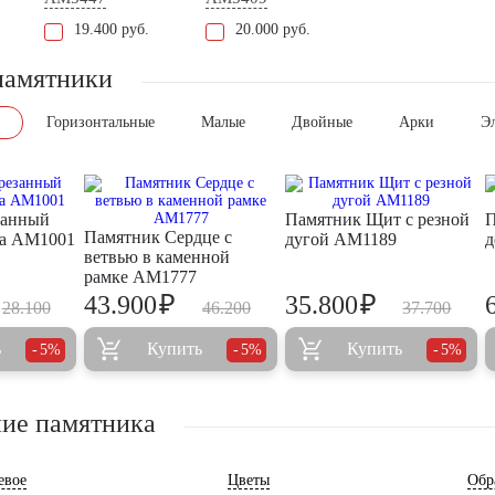
19.400 руб.
20.000 руб.
памятники
Горизонтальные
Малые
Двойные
Арки
Э
занный
Памятник Щит с резной
П
Памятник Сердце с
та AM1001
дугой AM1189
д
ветвью в каменной
рамке AM1777
₽
₽
43.900
35.800
28.100
46.200
37.700
ь
Купить
Купить
5%
5%
5%
ие памятника
евое
Цветы
Обр