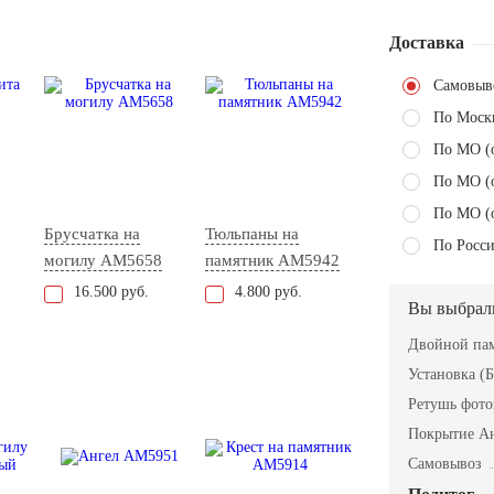
Доставка
Самовыв
По Моск
По МО (
По МО (
По МО (
Брусчатка на
Тюльпаны на
По Росси
могилу AM5658
памятник AM5942
16.500 руб.
4.800 руб.
Вы выбрал
Двойной пам
Установка (Б
Ретушь фот
Покрытие А
Самовывоз