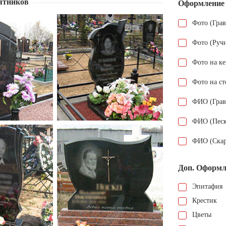
ятников
Оформление
Фото (Гра
Фото (Руч
Фото на к
Фото на ст
ФИО (Грав
ФИО (Песк
ФИО (Скар
Доп. Оформл
Эпитафия
Крестик
Цветы