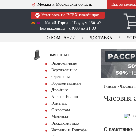
Москва и Московская область
Вызов менед
Установка на ВСЕХ кладбищах
Китай-Город - Шоурум 130 м2
Без выходных : с 9:00 до 21:00
О КОМПАНИИ
ДОСТАВКА
УСТ
Памятники
Экономичные
Вертикальные
Фрезерные
Горизонтальные
Главная
>
Часовни и
Двойные
Часовня 
Арки и Колонны
Элитные
С крестом
Маленькие
Эксклюзивные
О памятнике
Часовни и Голгофы