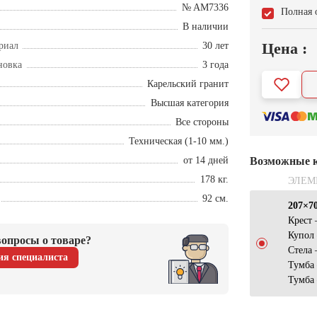
№ AM7336
Полная 
В наличии
Цена :
риал
30 лет
новка
3 года
Карельский гранит
Высшая категория
Все стороны
Техническая (1-10 мм.)
от 14 дней
Возможные 
178 кг.
ЭЛЕМ
92 см.
207×7
Крест
Купол
опросы о товаре?
Стела
ия специалиста
Тумба
Тумба