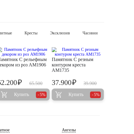
литные
Кресты
Эксклюзив
Часовни
амятник С рельефным
Памятник С резным
екором из роз AM1906
контуром креста
AM1735
₽
₽
62.200
37.900
65.500
39.900
Купить
Купить
5%
5%
атное
Ангелы