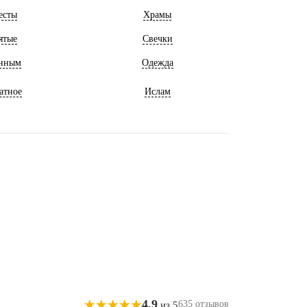
есты
Храмы
ятые
Свечки
нным
Одежда
атное
Ислам
4,9
635 отзывов
из 5