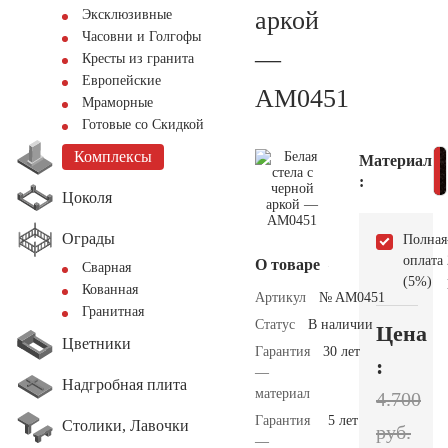
аркой
Эксклюзивные
Часовни и Голгофы
—
Кресты из гранита
Европейские
AM0451
Мраморные
Готовые со Скидкой
Комплексы
Материал
:
Цоколя
Ограды
Полная
оплата
О товаре
Сварная
(5%)
Кованная
Артикул
№ AM0451
Гранитная
Статус
В наличии
Цена
Цветники
Гарантия
30 лет
:
—
Надгробная плита
материал
4.700
Гарантия
5 лет
Столики, Лавочки
руб.
—