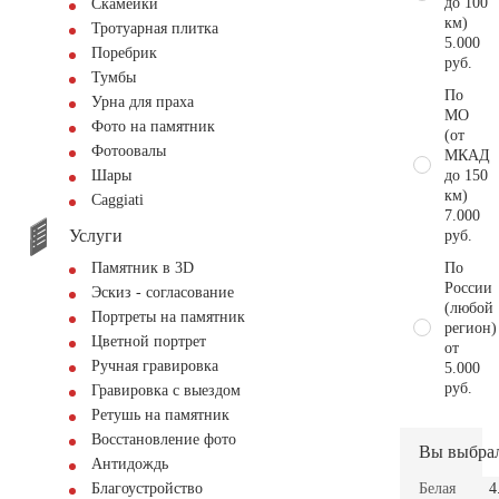
до 100
Скамейки
км)
Тротуарная плитка
5.000
Поребрик
руб.
Тумбы
По
Урна для праха
МО
Фото на памятник
(от
Фотоовалы
МКАД
до 150
Шары
км)
Сaggiati
7.000
Услуги
руб.
По
Памятник в 3D
России
Эскиз - согласование
(любой
Портреты на памятник
регион)
Цветной портрет
от
Ручная гравировка
5.000
руб.
Гравировка с выездом
Ретушь на памятник
Восстановление фото
Вы выбра
Антидождь
Белая
4
Благоустройство