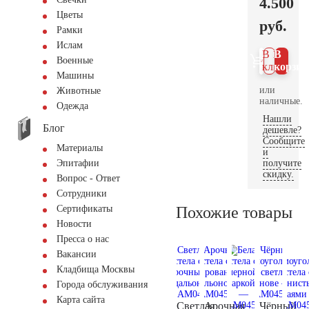
4.500
Цветы
руб.
Рамки
Ислам
В 1
В
Военные
клик
корзин
Машины
или
Животные
наличные.
Одежда
Нашли
Блог
дешевле?
Сообщите
Материалы
и
получите
Эпитафии
скидку.
Вопрос - Ответ
Сотрудники
Похожие товары
Сертификаты
Новости
Пресса о нас
Вакансии
Кладбища Москвы
Города обслуживания
Карта сайта
Светлая
Арочная
Чёрный