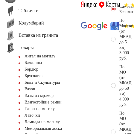
Самовы
Таблички
Бесплат
По
Колумбарий
Москве
(от
Вставка из гранита
МКАД
до 5
Товары
км)
3.000
Ангел на могилу
руб.
Балясины
По
Бордюр
МО
Брусчатка
(от
Бюст и Скульптуры
МКАД
до 50
Вазон
км)
Вазы из мрамора
4.000
Влагостойкие рамки
руб.
Газон на могилу
По
Лавочки
МО
Лампада на могилу
(от
Мемориальная доска
МКАД