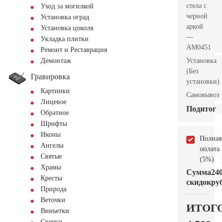
стела с
Уход за могилкой
черной
Установка оград
аркой
Установка цоколя
—
Укладка плитки
AM0451
Ремонт и Реставрация
Установка
Демонтаж
(Без
Гравировка
установки)
Картинки
Самовывоз
Лицевое
Подитог
Обратное
Шрифты
Иконы
Полная
Ангелы
оплата
Святые
(5%)
Храмы
Сумма
24
Кресты
скидок
руб
Природа
Веточки
ИТОГ
Виньетки
Свечки