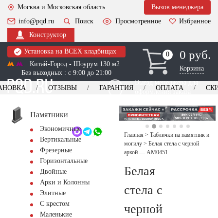
Москва и Московская область
Вызов менеджера
info@pqd.ru
Поиск
Просмотренное
Избранное
Конструктор
Установка на ВСЕХ кладбищах
0 руб.
0
0
Китай-Город - Шоурум 130 м2
Корзина
Без выходных : с 9:00 до 21:00
Выезд менеджера для
АНОВКА
ОТЗЫВЫ
ГАРАНТИЯ
ОПЛАТА
СК
оформления заказа
изготовление
Заказать выезд
памятников
+7 (495) 518-44-23
Памятники
Экономичные
Обратный звонок
Главная
>
Таблички на памятник и
Вертикальные
могилу
>
Белая стела с черной
Фрезерные
аркой — AM0451
Горизонтальные
Белая
Двойные
Арки и Колонны
стела с
Элитные
С крестом
черной
Маленькие