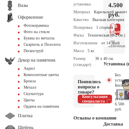
4.500
установка
Вазы
Материал
Карельский гранит
руб.
Оформление
Качество
Высшая категория
Фотокерамика
В 1
В
Полировка
1 сторона
клик
корзин
Фото на стекле
Фаска
Техническая (0-2 см.)
Буквы из металла
или
Изготовление
от 14 дней
Скарпель и Позолота
наличные.
Масса
5 кг.
Пескоструй
Размер
30 x 40 см.
Декор на памятник
Установка (
(стандарт)
Акрил
Композитные цветы
Без
установ
Бронза
Появились
Бесплат
вопросы о
Металл
товаре?
С
Скульптура
Консультация
установ
Цветы
специалиста
6.500
Ордена на памятник
руб.
Плитка
Отзывы о компании
Доставка
Щебень