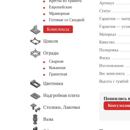
Кресты из гранита
Артикул
Европейские
Статус
Мраморные
Гарантия — мате
Готовые со Скидкой
Гарантия — уста
Комплексы
Материал
Цоколя
Качество
Полировка
Ограды
Фаска
Сварная
Изготовление
Кованная
Вес комплекта
Гранитная
Высота с тумбой
Цветники
Надгробная плита
Появились в
Консультац
Столики, Лавочки
Вазы