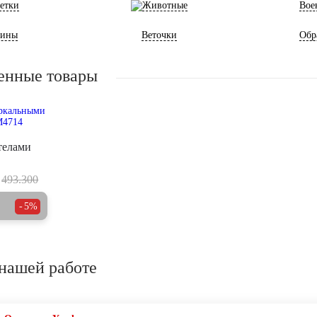
етки
Животные
Вое
ины
Веточки
Обр
енные товары
телами
493.300
5%
нашей работе