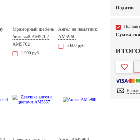
Подитог
Полная 
лу
Мраморный щебень
Ангел на памятник
Сумма ски
бежевый АМ5702
AM5960
AM5702
5.600 руб.
ИТОГ
1.900 руб.
Нашли 
58
Девушка ангел с
Ангел AM5988