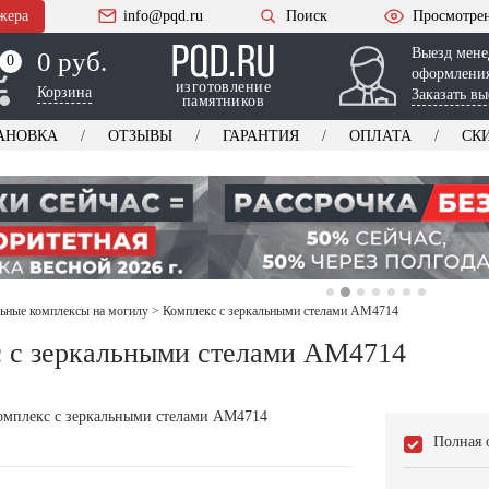
жера
info@pqd.ru
Поиск
Просмотре
Выезд мене
0 руб.
0
0
оформления
изготовление
Корзина
Заказать вы
памятников
АНОВКА
ОТЗЫВЫ
ГАРАНТИЯ
ОПЛАТА
СК
ьные комплексы на могилу
>
Комплекс с зеркальными стелами AM4714
 с зеркальными стелами AM4714
Полная 