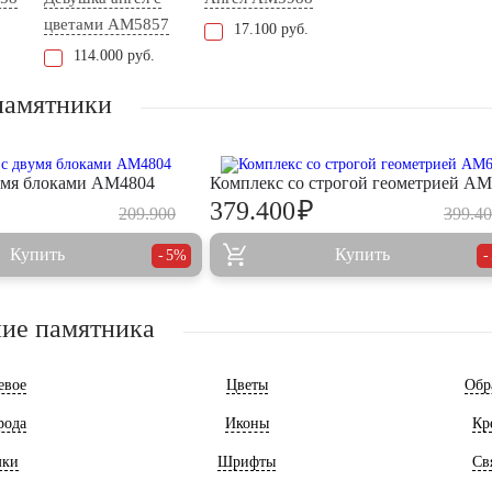
цветами AM5857
17.100 руб.
114.000 руб.
памятники
умя блоками AM4804
Комплекс со строгой геометрией A
₽
379.400
209.900
399.4
Купить
Купить
5%
ие памятника
евое
Цветы
Обр
рода
Иконы
Кр
мки
Шрифты
Св