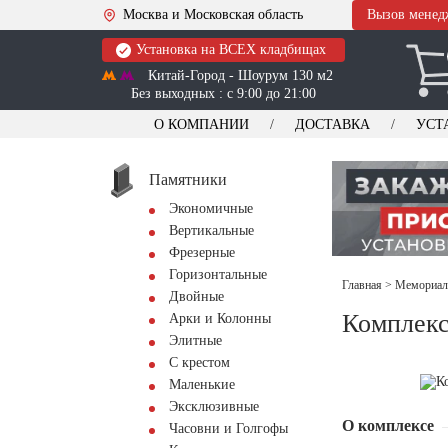
Москва и Московская область
Вызов менед
Установка на ВСЕХ кладбищах
Китай-Город - Шоурум 130 м2
Без выходных : с 9:00 до 21:00
О КОМПАНИИ
ДОСТАВКА
УСТ
Памятники
Экономичные
Вертикальные
Фрезерные
Горизонтальные
Главная
>
Мемориал
Двойные
Комплекс
Арки и Колонны
Элитные
С крестом
Маленькие
Эксклюзивные
О комплексе
Часовни и Голгофы