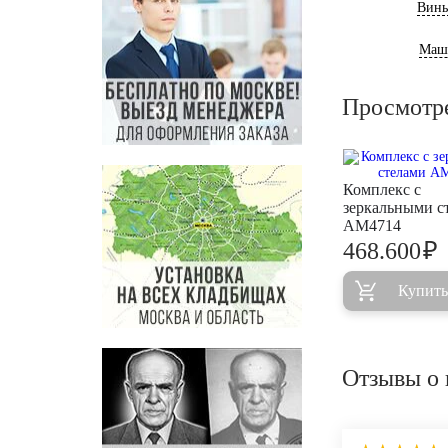
Винь
Маш
Просмотр
Комплекс с
зеркальными с
AM4714
₽
468.600
Купить
Отзывы о 