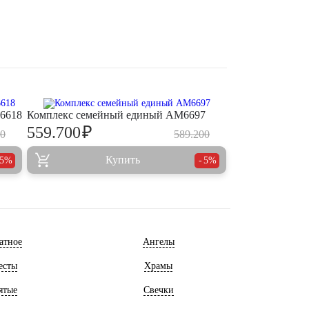
M6618
Комплекс семейный единый AM6697
₽
559.700
00
589.200
Купить
5%
5%
атное
Ангелы
есты
Храмы
ятые
Свечки