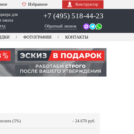
нное
Избранное
Конструктор
+7 (495) 518-44-23
джера для
 заказа
езд
Обратный звонок
ИДКИ
ФОТОГРАФИИ
КОНТАКТЫ
оплата (5%)
- 24.670 руб.