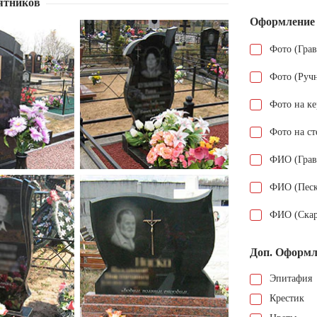
ятников
Оформление
Фото (Гра
Фото (Руч
Фото на к
Фото на ст
ФИО (Грав
ФИО (Песк
ФИО (Скар
Доп. Оформл
Эпитафия
Крестик