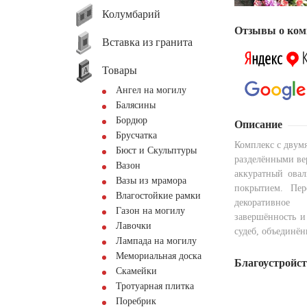
Колумбарий
Отзывы о ком
Вставка из гранита
Товары
Ангел на могилу
Балясины
Бордюр
Описание
Брусчатка
Комплекс с двум
Бюст и Скульптуры
разделёнными ве
Вазон
аккуратный ова
Вазы из мрамора
покрытием. Пер
Влагостойкие рамки
декоративное
Газон на могилу
завершённость и
Лавочки
судеб, объединён
Лампада на могилу
Мемориальная доска
Благоустройс
Скамейки
Тротуарная плитка
Поребрик