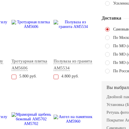
Усиленна
Доставка
Самовыв
По Моск
По МО (
По МО (
лу
Тротуарная плитка
Полуваза из гранита
По МО (
AM5606
AM5534
По Росси
5.800 руб.
4.800 руб.
Вы выбрал
Двойной пам
Установка (Б
Ретушь фот
Покрытие А
Самовывоз