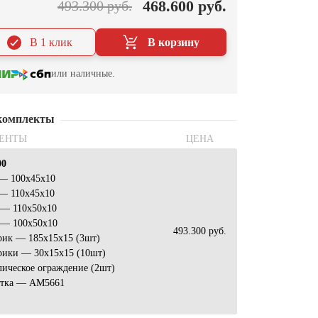
468.600 руб.
493.300 руб.
В 1 клик
В корзину
или наличные.
комплекты
ЕНТЫ
ЦЕНА
00
 — 100х45х10
 — 110х45х10
 — 110х50х10
 — 100х50х10
493.300 руб.
рик — 185х15х15 (3шт)
рики — 30х15х15 (10шт)
ическое ограждение (2шт)
атка — АМ5661