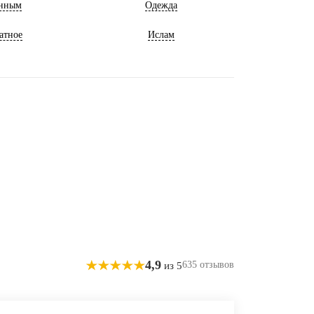
нным
Одежда
атное
Ислам
4,9
635 отзывов
из 5