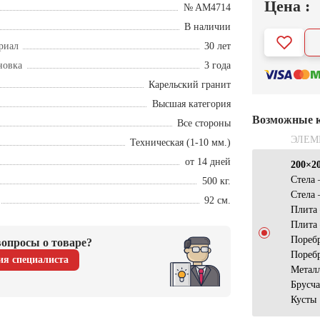
Цена :
№ AM4714
В наличии
риал
30 лет
новка
3 года
Карельский гранит
Высшая категория
Возможные 
Все стороны
ЭЛЕМ
Техническая (1-10 мм.)
от 14 дней
200×2
Стела
500 кг.
Стела
92 см.
Плита
Плита
Пореб
опросы о товаре?
Пореб
ия специалиста
Металл
Брусч
Кусты