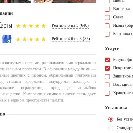
Цветы
Виньетка
пании
Свеча
Рейтинг 5 из 5 (640)
Икона (обр
Картинка (
Рейтинг 4,6 из 5 (85)
Услуги
Ретушь фо
я изогнутыми стелами, расположенными зеркально и
Покрытие 
ртикальным просветом. В основании между ними —
льный цветник с газоном, обрамлённый плиточным
Защитное 
ед стелами оформлена полукруглая площадка и
Восстанов
 кованое ограждение, придающее ансамблю
Хранение н
 изящество. Композиция символизирует связь двух
ных в едином пространстве памяти.
Установка
тво
Без уста
Стандарт