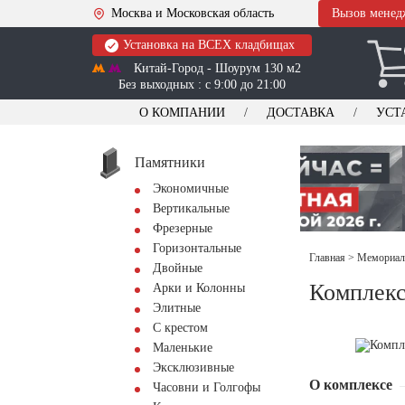
Москва и Московская область
Вызов менед
Установка на ВСЕХ кладбищах
Китай-Город - Шоурум 130 м2
Без выходных : с 9:00 до 21:00
О КОМПАНИИ
ДОСТАВКА
УСТ
Памятники
Экономичные
Вертикальные
Фрезерные
Горизонтальные
Главная
>
Мемориал
Двойные
Комплекс
Арки и Колонны
Элитные
С крестом
Маленькие
Эксклюзивные
О комплексе
Часовни и Голгофы