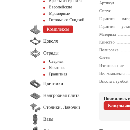
Кресты из гранита
Артикул
Европейские
Статус
Мраморные
Гарантия — мате
Готовые со Скидкой
Гарантия — уста
Комплексы
Материал
Цоколя
Качество
Полировка
Ограды
Фаска
Сварная
Изготовление
Кованная
Вес комплекта
Гранитная
Высота с тумбой
Цветники
Надгробная плита
Появились в
Консультац
Столики, Лавочки
Вазы