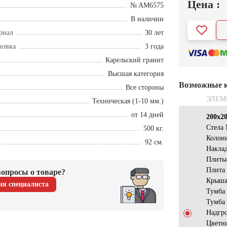
Цена :
№ AM6575
В наличии
риал
30 лет
новка
3 года
Карельский гранит
Высшая категория
Возможные 
Все стороны
ЭЛЕМ
Техническая (1-10 мм.)
от 14 дней
200х2
Стела
500 кг.
Колон
92 см.
Накла
Плиты
Плита
опросы о товаре?
Крыша
ия специалиста
Тумба
Тумба
Надгро
Цветн