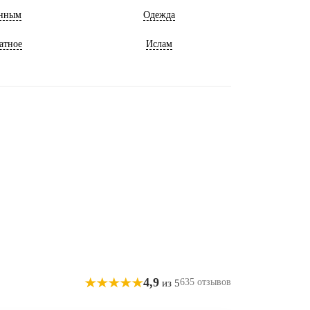
нным
Одежда
атное
Ислам
4,9
635 отзывов
из 5