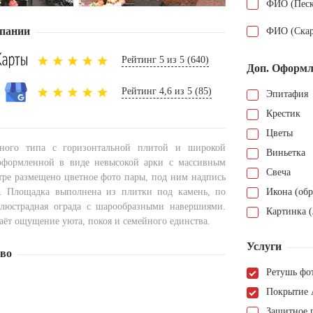
ФИО (Песк
пании
ФИО (Скар
Рейтинг 5 из 5 (640)
Доп. Оформл
Рейтинг 4,6 из 5 (85)
Эпитафия
Крестик
Цветы
ного типа с горизонтальной плитой и широкой
Виньетка
 оформленной в виде невысокой арки с массивным
Свеча
тре размещено цветное фото пары, под ним надпись
». Площадка выполнена из плитки под камень, по
Икона (обр
люстрадная ограда с шарообразными навершиями.
Картинка (
аёт ощущение уюта, покоя и семейного единства.
Услуги
тво
Ретушь фо
Покрытие 
Защитное 