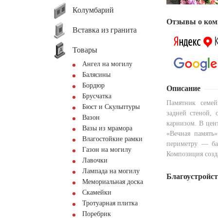
Колумбарий
Отзывы о ком
Вставка из гранита
Товары
Ангел на могилу
Балясины
Бордюр
Описание
Брусчатка
Памятник семей
Бюст и Скульптуры
задней стеной,
Вазон
карнизом. В цен
Вазы из мрамора
«Вечная память
Влагостойкие рамки
периметру — ба
Газон на могилу
Композиция созд
Лавочки
Лампада на могилу
Благоустройс
Мемориальная доска
Скамейки
Тротуарная плитка
Поребрик