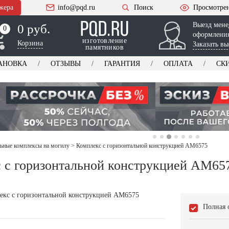
жера
info@pqd.ru
Поиск
Просмотре
Выезд мене
0 руб.
0
0
оформления
изготовление
Корзина
Заказать вы
памятников
АНОВКА
ОТЗЫВЫ
ГАРАНТИЯ
ОПЛАТА
СК
ьные комплексы на могилу
>
Комплекс с горизонтальной конструкцией AM6575
 с горизонтальной конструкцией AM65
Полная 