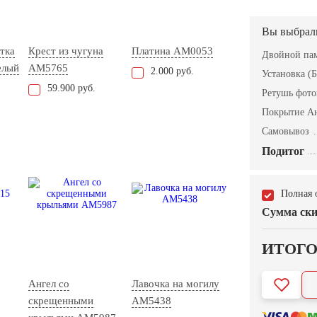
Вы выбрал
тка
Крест из чугуна
Платина AM0053
Двойной пам
елый
AM5765
2.000 руб.
Установка (Б
59.900 руб.
Ретушь фот
Покрытие А
Самовывоз
Подитог
Полная 
Сумма ски
ИТОГ
Ангел со
Лавочка на могилу
скрещенными
AM5438