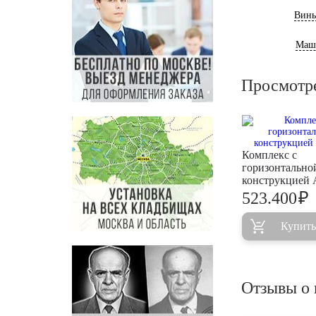
Винь
Маш
Просмотр
Комплекс с
горизонтально
конструкцией
₽
523.400
Купить
Отзывы о 