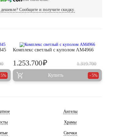
дешевле? Сообщите и получите скидку.
845
Комплекс светлый с куполом AM4966
₽
1.253.700
00
1.319.700
Купить
5%
5%
атное
Ангелы
есты
Храмы
ятые
Свечки