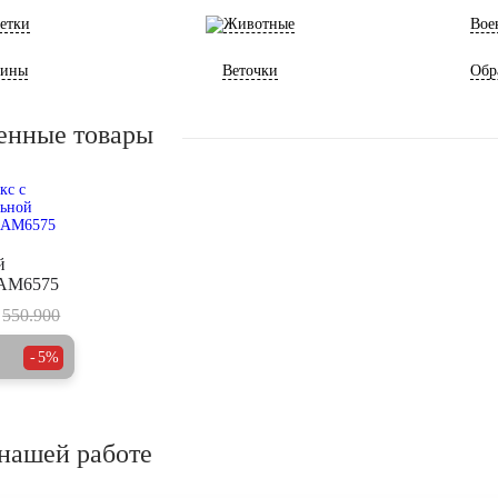
етки
Животные
Вое
ины
Веточки
Обр
енные товары
й
 AM6575
550.900
5%
нашей работе