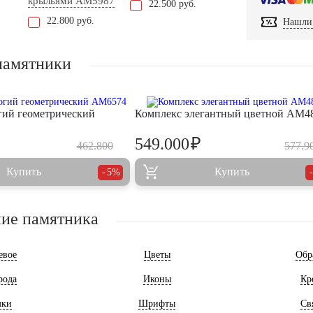
крыльями AM5987
22.500 руб.
22.800 руб.
Нашли 
памятники
гий геометрический
Комплекс элегантный цветной AM4
₽
549.000
462.800
577.9
Купить
Купить
5%
ие памятника
евое
Цветы
Обр
рода
Иконы
Кр
мки
Шрифты
Св