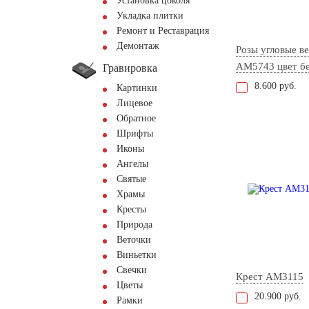
Установка цоколя
Укладка плитки
Ремонт и Реставрация
Демонтаж
Розы угловые ве
AM5743 цвет б
Гравировка
8.600 руб.
Картинки
Лицевое
Обратное
Шрифты
Иконы
Ангелы
Святые
Храмы
Кресты
Природа
Веточки
Виньетки
Свечки
Крест AM3115
Цветы
20.900 руб.
Рамки