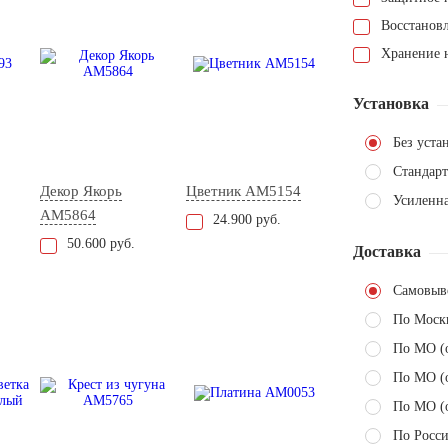
Восстанов
Хранение н
Установка
Без уста
Стандарт
Декор Якорь
Цветник AM5154
Усиленна
AM5864
24.900 руб.
50.600 руб.
Доставка
Самовыв
По Моск
По МО (
По МО (
По МО (
По Росси