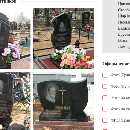
ятников
Цокол
Столб
Шар М
Перил
Баляс
Брусч
Вазон
Лампа
Оформление
Фото (Гра
Фото (Руч
Фото на к
Фото на ст
ФИО (Грав