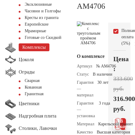
AM4706
Эксклюзивные
Часовни и Голгофы
Кресты из гранита
Европейские
Полная
Мраморные
оплата
Готовые со Скидкой
(5%)
Комплексы
О комплексе
Цена
Цоколя
Артикул
№ AM4706
:
Ограды
Статус
В наличии
333.600
Сварная
Гарантия
30 лет
Кованная
руб.
—
Гранитная
материал
316.900
Цветники
Гарантия
3 года
руб.
—
Надгробная плита
установка
В 1
В
Материал
Карельский гранит
клик
корзин
Столики, Лавочки
Качество
Высшая категория