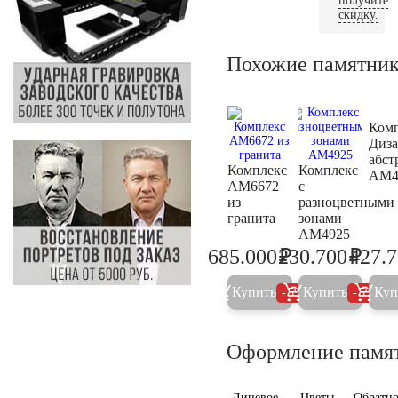
получите
скидку.
Похожие памятни
Ком
Диз
абст
Комплекс
Комплекс
AM4
AM6672
с
из
разноцветными
гранита
зонами
AM4925
₽
₽
685.000
230.700
427.
721.000
242.8
Купить
Купить
Куп
5%
5%
Оформление памя
Лицевое
Цветы
Обратно