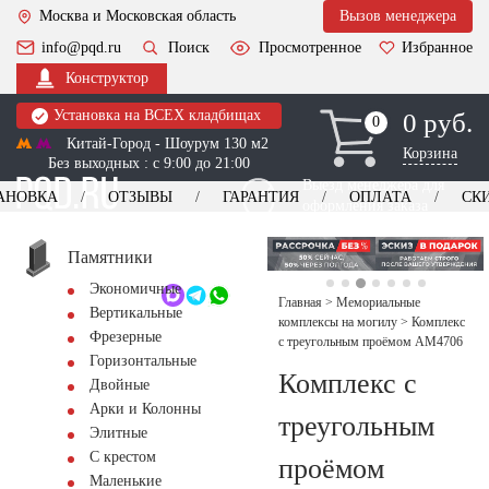
Москва и Московская область
Вызов менеджера
info@pqd.ru
Поиск
Просмотренное
Избранное
Конструктор
Установка на ВСЕХ кладбищах
0 руб.
0
0
Китай-Город - Шоурум 130 м2
Корзина
Без выходных : с 9:00 до 21:00
Выезд менеджера для
АНОВКА
ОТЗЫВЫ
ГАРАНТИЯ
ОПЛАТА
СК
оформления заказа
изготовление
Заказать выезд
памятников
+7 (495) 518-44-23
Памятники
Экономичные
Обратный звонок
Главная
>
Мемориальные
Вертикальные
комплексы на могилу
>
Комплекс
Фрезерные
с треугольным проёмом AM4706
Горизонтальные
Комплекс с
Двойные
Арки и Колонны
треугольным
Элитные
С крестом
проёмом
Маленькие