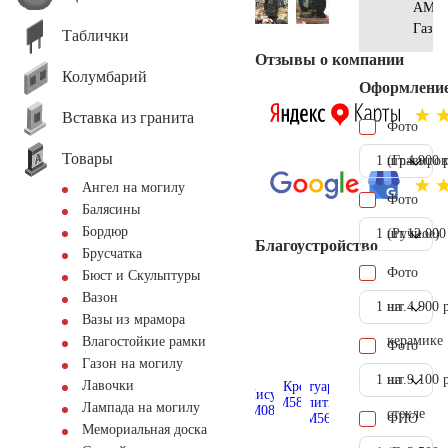
АМ56
Газон
Таблички
Отзывы о компании
Колумбарий
Оформлени
Вставка из гранита
Фото
Товары
1 шт.
(Гравиров
4.900 
Ангел на могилу
Фото
Балясины
Бордюр
1 шт.
(Ручное)
12.000
Благоустройство
Брусчатка
Фото
Бюст и Скульптуры
Вазон
1 шт.
на
4.900 
Вазы из мрамора
керамике
Влагостойкие рамки
Фото
Газон на могилу
1 шт.
на
9.100 
Лавочки
Лампада на могилу
стекле
ФИО
Мемориальная доска