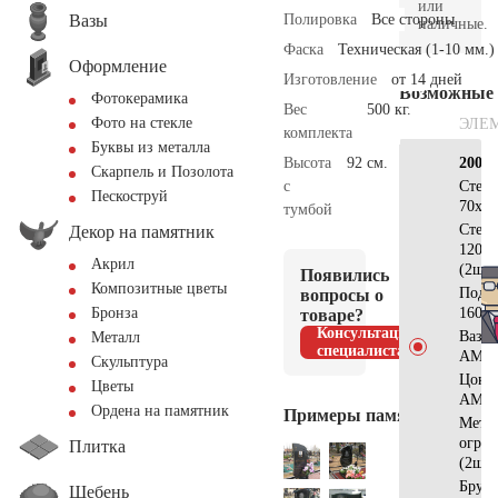
или
Вазы
Полировка
Все стороны
наличные.
Фаска
Техническая (1-10 мм.)
Оформление
Изготовление
от 14 дней
Возможные
Фотокерамика
Вес
500 кг.
Фото на стекле
ЭЛЕ
комплекта
Буквы из металла
Высота
92 см.
200×
Скарпель и Позолота
с
Стел
Пескоструй
70х60
тумбой
Стел
Декор на памятник
120х7
Акрил
(2шт)
Появились
Композитные цветы
Подс
вопросы о
160х2
Бронза
товаре?
Консультация
Ваза
Металл
специалиста
АМ55
Скульптура
Цоко
Цветы
АМ56
Ордена на памятник
Примеры памятников
Метал
огра
Плитка
(2шт)
Брус
Щебень