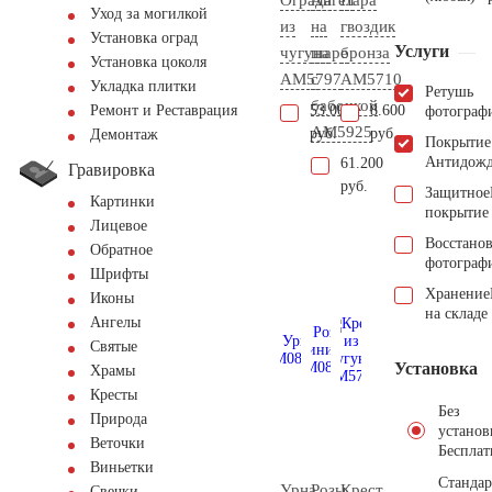
Уход за могилкой
из
на
гвоздик
Установка оград
Услуги
чугуна
шаре
бронза
Установка цоколя
AM5797
с
AM5710
Укладка плитки
Ретушь
бабочкой
53.000
8.600
Ремонт и Реставрация
фотограф
AM5925
руб.
руб.
Демонтаж
Покрытие
Антидож
61.200
Гравировка
руб.
Защитное
Картинки
покрытие
Лицевое
Восстано
Обратное
фотограф
Шрифты
Хранение
Иконы
на складе
Ангелы
Святые
Установка
Храмы
Кресты
Без
Природа
установ
Веточки
Бесплат
Виньетки
Стандар
Урна
Розы
Крест
Свечки