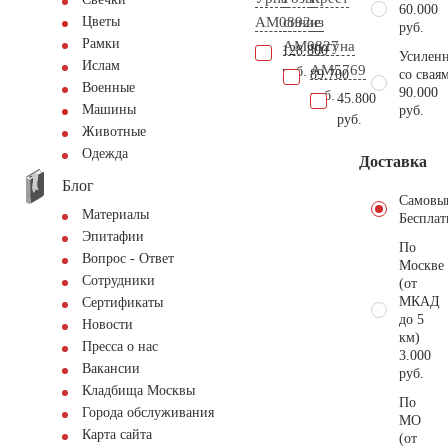
60.000
AM0892
синие
из
Цветы
руб.
Рамки
AM0827
чугуна
128.800
Усиленн
Ислам
AM5769
руб.
89.700
со свая
Военные
90.000
руб.
45.800
Машины
руб.
руб.
Животные
Одежда
Доставка
Блог
Самовы
Материалы
Бесплат
Эпитафии
По
Вопрос - Ответ
Москве
Сотрудники
(от
МКАД
Сертификаты
до 5
Новости
км)
Пресса о нас
3.000
Вакансии
руб.
Кладбища Москвы
По
Города обслуживания
МО
Карта сайта
(от