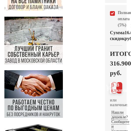
Полная
оплата
(5%)
Сумма
16.
скидок
руб
ИТОГ
316.900
руб.
В 1
В
клик
корзин
или
наличные.
Нашли
дешевле?
Сообщите
и