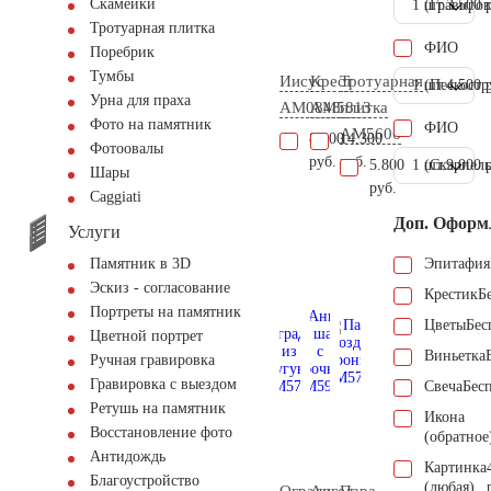
Скамейки
1 шт.
(Гравиров
3.500 
Тротуарная плитка
ФИО
Поребрик
Тумбы
Иисус
Крест
Тротуарная
1 шт.
(Пескостр
4.500 
Урна для праха
AM0848
AM5813
плитка
Фото на памятник
ФИО
AM5606
8.800
14.300
Фотоовалы
руб.
руб.
5.800
1 шт.
(Скарпель
9.000 
Шары
руб.
Сaggiati
Доп. Оформ
Услуги
Эпитафия
Памятник в 3D
Эскиз - согласование
Крестик
Б
Портреты на памятник
Цветы
Бес
Цветной портрет
Виньетка
Ручная гравировка
Гравировка с выездом
Свеча
Бес
Ретушь на памятник
Икона
Восстановление фото
(обратное
Антидождь
Картинка
Благоустройство
(любая)
Ограда
Ангел
Пара