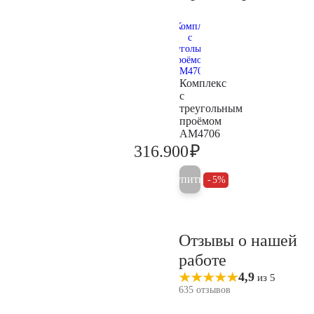
Комплекс
с
треугольным
проёмом
AM4706
₽
316.900
333.600
Купить
5%
Отзывы о нашей
работе
4,9
из 5
635 отзывов